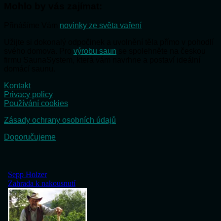
Mohlo by vás zajímat:
Přinášíme Vám
novinky ze světa vaření
Užijte si dokonalý odpočinek a uvolnění těla přímo v pohodlí
svého domova. Pro
výrobu saun
se spolehněte na českou
firmu SaunaSystem, která vám navrhne a postaví ideální
domácí saunu.
Kontakt
Privacy policy
Používání cookies
Zásady ochrany osobních údajů
Doporučujeme