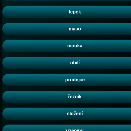
lepek
maso
mouka
obilí
prodejce
řezník
složení
uzeniny