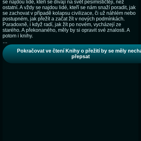
se najdou lidé, kteří se dívají na svět pesimističtěji, než
ostatní. A vždy se najdou lidé, kteří se nám snaží poradit, jak
se zachovat v případě kolapsu civilizace, či už náhlém nebo
postupném, jak přežít a začat žít v nových podmínkách.
Paradoxně, i když radí, jak žít po novém, vycházejí ze
starého. A překonaného, měly by si opravit své znalosti. A
potom i knihy.
…
Pokračovat ve čtení
Knihy o přežití by se měly nech
přepsat