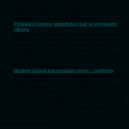
bývalo zvykem. Stížnosti na sucho slyšíme všude,
nejen od zemědělců, odvolávajíc se na deficit vláhy v
půdě vůči průměru. Ale přiznejme si, kdo je připraven
na dobu, … The post Když konečně […]
Pěstování zeleniny jednotlivých tratí ve vyvýšeném
záhonu
Slyšely jste už o pěstování zeleniny podle jednotlivých
tratí? Jestli ne, tak vězte, že to nemá nic společného se
železnicí a už vůbec ne s nějakou tratí pro běžce-
závodníky. Je to označení pro zastaralý způsob
pěstování, prý využívající odlišné nároky jednotlivých
druhů zeleniny na výživu v půdě. A jaký to … The post
Pěstování zeleniny […]
Moderní způsob konzervování ovoce – zavřeniny
V domácnostech, které mají přístup k plodům zahrady,
bývá zvykem všechno ovoce a zeleninu, která se
nezkonzumovala čerstvá, zakonzervovat na později.
Dnes už není důvodem nedostatek potravin či přímo
ovoce mimo sezóny, spíše snaha získat ovoce domácí
kvality anebo také ušetřit peníze za jeho nákup. No ani
konzervování není úplně … The post Moderní způsob
[…]
Náhodný obrázek