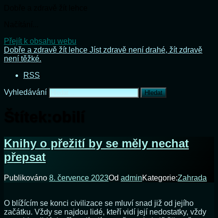
Dobře a zdravě žít lehce
Načítání...
Přejít k obsahu webu
Dobře a zdravě žít lehce
Jíst zdravě není drahé, žít zdravě
není těžké.
RSS
Vyhledávání
Štítek:
obilí
Knihy o přežití by se měly nechat
přepsat
Publikováno
8. července 2023
Od
admin
Kategorie:
Zahrada
O blížícím se konci civilizace se mluví snad již od jejího
začátku. Vždy se najdou lidé, kteří vidí její nedostatky, vždy