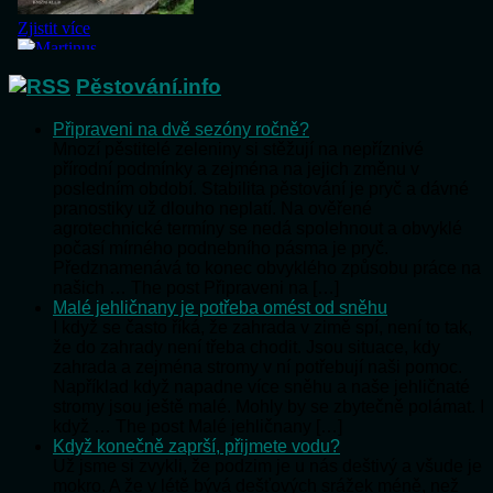
Pěstování.info
Připraveni na dvě sezóny ročně?
Mnozí pěstitelé zeleniny si stěžují na nepříznivé
přírodní podmínky a zejména na jejich změnu v
posledním období. Stabilita pěstování je pryč a dávné
pranostiky už dlouho neplatí. Na ověřené
agrotechnické termíny se nedá spolehnout a obvyklé
počasí mírného podnebního pásma je pryč.
Předznamenává to konec obvyklého způsobu práce na
našich … The post Připraveni na […]
Malé jehličnany je potřeba omést od sněhu
I když se často říká, že zahrada v zimě spí, není to tak,
že do zahrady není třeba chodit. Jsou situace, kdy
zahrada a zejména stromy v ní potřebují naši pomoc.
Například když napadne více sněhu a naše jehličnaté
stromy jsou ještě malé. Mohly by se zbytečně polámat. I
když … The post Malé jehličnany […]
Když konečně zaprší, přijmete vodu?
Už jsme si zvykli, že podzim je u nás deštivý a všude je
mokro. A že v létě bývá dešťových srážek méně, než