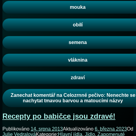
mouka
obilí
semena
vláknina
zdraví
Zanechat komentář
na Celozrnné pečivo: Nenechte se
nachytat tmavou barvou a matoucími názvy
Recepty po babičce jsou zdravé!
Publikováno
14. srpna 2013
Aktualizováno
6. března 2023
Od
Julie Vedralová
Kategorie:
Hlavní jídla
,
Jídlo
,
Zapomenuté