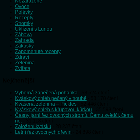
Nezařazené
Ovoce
Polévky
Recepty
Stromky
Uklízení s Lunou
Zábava
Zahrada
Zákusky
Zapomenuté recepty
Zdraví
Zelenina
Zvířata
Nejčtenější
Výborná zapečená pohanka
- 58 524 čtení
Kváskový chléb pečený v troubě
- 58 178 čtení
Kvašená zelenina – Pickles
- 52 446 čtení
Kváskový chléb s křupavou kůrkou
- 35 598 čtení
Časný jarní řez ovocných stromů. Čemu svědčí, čemu
ne.
- 31 118 čtení
Založení kvásku
- 28 237 čtení
Letní řez ovocných dřevin
- 24 898 čtení