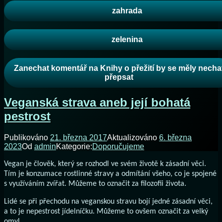
zahrada
zelenina
Zanechat komentář
na Knihy o přežití by se měly necha
přepsat
Veganská strava aneb její bohatá
pestrost
Publikováno
21. března 2017
Aktualizováno
6. března
2023
Od
admin
Kategorie:
Doporučujeme
Vegan je člověk, který se rozhodl ve svém životě k zásadní věci.
Tím je konzumace rostlinné stravy a odmítání všeho, co je spojené
s využíváním zvířat. Můžeme to označit za filozofii života.
Lidé se při přechodu na veganskou stravu bojí jedné zásadní věci,
a to je nepestrost jídelníčku. Můžeme to ovšem označit za velký
omyl.