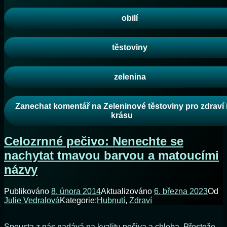
obilí
těstoviny
zelenina
Zanechat komentář
na Zeleninové těstoviny pro zdraví 
krásu
Celozrnné pečivo: Nenechte se
nachytat tmavou barvou a matoucími
názvy
Publikováno
8. února 2014
Aktualizováno
6. března 2023
Od
Julie Vedralová
Kategorie:
Hubnutí
,
Zdraví
Spousta z nás nadává na kvalitu pečiva a chleba. Přestože