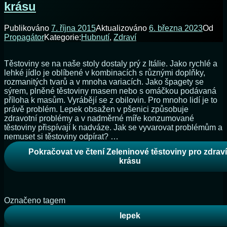
krásu
Publikováno
7. října 2015
Aktualizováno
6. března 2023
Od
Propagátor
Kategorie:
Hubnutí
,
Zdraví
Těstoviny se na naše stoly dostaly prý z Itálie. Jako rychlé a
lehké jídlo je oblíbené v kombinacích s různými doplňky,
rozmanitých tvarů a v mnoha variacích. Jako špagety se
sýrem, plněné těstoviny masem nebo s omáčkou podávaná
příloha k masům. Vyrábějí se z obilovin. Pro mnoho lidí je to
právě problém. Lepek obsažen v pšenici způsobuje
zdravotní problémy a v nadměrné míře konzumované
těstoviny přispívají k nadváze. Jak se vyvarovat problémům a
nemuset si těstoviny odpírat? …
Pokračovat ve čtení
Zeleninové těstoviny pro zdraví
krásu
Označeno tagem
lepek