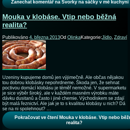
Zanechat komentář
na Svorky na sáčky v mé kuchyni
Mouka v klobáse. Vtip nebo běžná
realita?
Publikováno
4. března 2013
Od
Olinka
Kategorie:
Jídlo
,
Zdraví
Uzeniny kupujeme domů jen výjimečně. Ale občas nějakou
tou dobrou klobásky nepohrdneme. Škoda jen, že sehnat
poctivou domácí klobásu je téměř nemožné. V supermarketu
je sice výběr široký, ale v každém masném výrobku máte
dávku dusitanů a často i jiné chemie. Východiskem se zdají
být malá řeznictví. Ale jak je to s kvalitou klobásy u nich? Dá
se na ni spolehnout? …
Pokračovat ve čtení
Mouka v klobáse. Vtip nebo běž
realita?