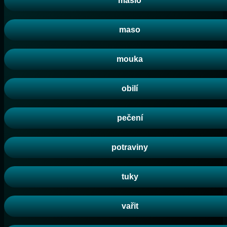
máslo
maso
mouka
obilí
pečení
potraviny
tuky
vařit