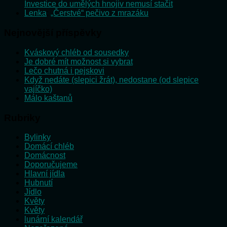
Investice do umělých hnojiv nemusí stačit
Lenka
:
„Čerstvé“ pečivo z mrazáku
Nejnovější příspěvky
Kváskový chléb od sousedky
Je dobré mít možnost si vybrat
Lečo chutná i pejskovi
Když nedáte (slepici žrát), nedostane (od slepice
vajíčko)
Málo kaštanů
Rubriky
Bylinky
Domácí chléb
Domácnost
Doporučujeme
Hlavní jídla
Hubnutí
Jídlo
Květy
Květy
lunární kalendář