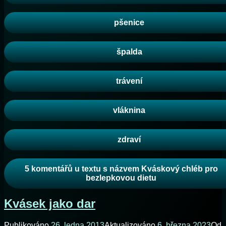
pšenice
špalda
trávení
vláknina
zdraví
5 komentářů
u textu s názvem Kváskový chléb pro
bezlepkovou dietu
Kvásek jako dar
Publikováno
26. ledna 2013
Aktualizováno
6. března 2023
Od