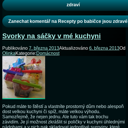
zdraví
Zanechat komentář
na Recepty po babičce jsou zdravé
Svorky na sáčky v mé kuchyni
Publikováno
7. března 2013
Aktualizováno
6. března 2013
Od
Olinka
Kategorie:
Domácnost
Pokud máte to štěstí a vlastníte prostorný dům nebo alespoň
dost velkou kuchyni či spíž, máte velkou výhodu.
Samozřejmě, že nejen jednu. Ale tuto vám tak trochu
závidím. Je jí možnost zkrášlit si poličky v kuchyni úhlednými
nádobami a v nich pak skladovat jednotlivé suroviny, které