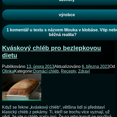
výrobce
1 komentář
u textu s názvem Mouka v klobáse. Vtip neb
běžná realita?
Kváskový chléb pro bezlepkovou
dietu
Publikováno
13. února 2013
Aktualizováno
6. března 2023
Od
Olinka
Kategorie:
Domácí chléb
,
Recepty
,
Zdraví
Když se řekne „kváskový chléb“, většina lidí si představí
klasický chléb z pekárny. Ti, kteří se trochu více vyznají, už
vědí, že jde o chléb zcela jiný. Že na jeho kynutí se používá