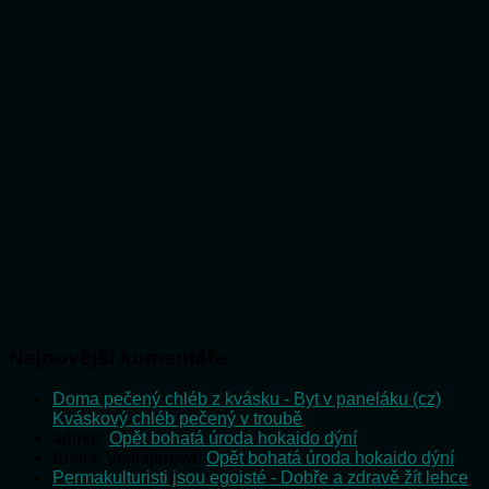
Nejnovější komentáře
Doma pečený chléb z kvásku - Byt v paneláku (cz)
:
Kváskový chléb pečený v troubě
admin
:
Opět bohatá úroda hokaido dýní
Emilie Vošlajerová
:
Opět bohatá úroda hokaido dýní
Permakulturisti jsou egoisté - Dobře a zdravě žít lehce
: