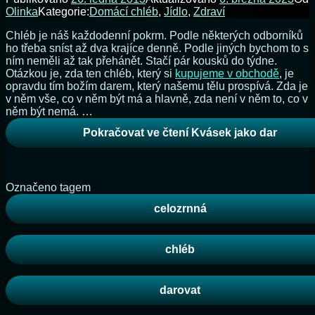
Olinka
Kategorie:
Domácí chléb
,
Jídlo
,
Zdraví
Chléb je náš každodenní pokrm. Podle některých odborníků
ho třeba sníst až dva krajíce denně. Podle jiných bychom to s
ním neměli až tak přehánět. Stačí pár kousků do týdne.
Otázkou je, zda ten chléb, který si
kupujeme v obchodě
, je
opravdu tím božím darem, který našemu tělu prospívá. Zda je
v něm vše, co v něm být má a hlavně, zda není v něm to, co v
něm být nemá. …
Pokračovat ve čtení
Kvásek jako dar
Označeno tagem
celozrnná
chléb
darovat