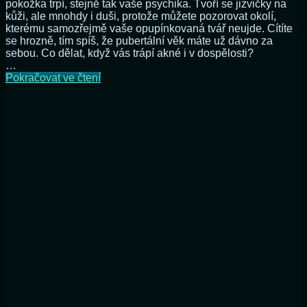
pokožka trpí, stejně tak vaše psychika. Tvoří se jizvičky na
kůži, ale mnohdy i duši, protože můžete pozorovat okolí,
kterému samozřejmě vaše opupínkovaná tvář neujde. Cítíte
se hrozně, tím spíš, že pubertální věk máte už dávno za
sebou. Co dělat, když vás trápí akné i v dospělosti?
…
Léčba
Pokračovat ve čtení
akné
vyžaduje
šetrnou
kosmetiku
i
výživu
pleti