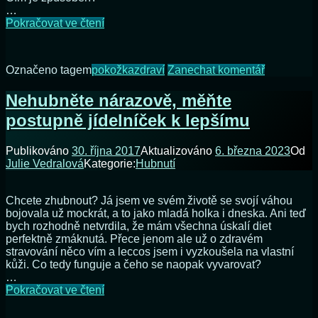
…
Za
Pokračovat ve čtení
trápení
s akné
mohou
na
Označeno tagem
pokožka
zdraví
Zanechat komentář
mužské
Za
hormony
trápení
Nehubněte nárazově, měňte
s akné
postupně jídelníček k lepšímu
mohou
mužské
hormony
Publikováno
30. října 2017
Aktualizováno
6. března 2023
Od
Julie Vedralová
Kategorie:
Hubnutí
Chcete zhubnout? Já jsem ve svém životě se svojí váhou
bojovala už mockrát, a to jako mladá holka i dneska. Ani teď
bych rozhodně netvrdila, že mám všechna úskalí diet
perfektně zmáknutá. Přece jenom ale už o zdravém
stravování něco vím a leccos jsem i vyzkoušela na vlastní
kůži. Co tedy funguje a čeho se naopak vyvarovat?
…
Nehubněte
Pokračovat ve čtení
nárazově,
měňte