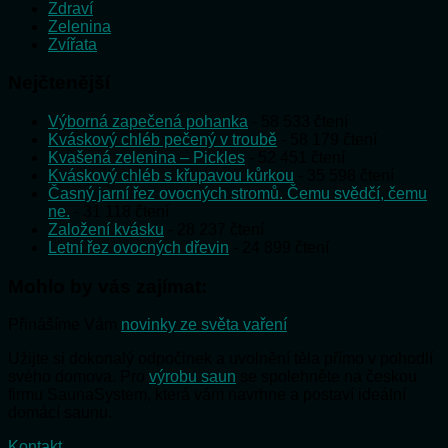
Zdraví
Zelenina
Zvířata
Nejčtenější
Výborná zapečená pohanka
- 58 533 čtení
Kváskový chléb pečený v troubě
- 58 179 čtení
Kvašená zelenina – Pickles
- 52 451 čtení
Kváskový chléb s křupavou kůrkou
- 35 598 čtení
Časný jarní řez ovocných stromů. Čemu svědčí, čemu
ne.
- 31 118 čtení
Založení kvásku
- 28 237 čtení
Letní řez ovocných dřevin
- 24 899 čtení
Mohlo by vás zajímat:
Přinášíme Vám
novinky ze světa vaření
Užijte si dokonalý odpočinek a uvolnění těla přímo v pohodlí
svého domova. Pro
výrobu saun
se spolehněte na českou
firmu SaunaSystem, která vám navrhne a postaví ideální
domácí saunu.
Kontakt