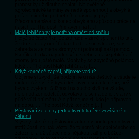
pranostiky už dlouho neplatí. Na ověřené
agrotechnické termíny se nedá spolehnout a obvyklé
počasí mírného podnebního pásma je pryč.
Předznamenává to konec obvyklého způsobu práce na
našich … The post Připraveni na […]
Malé jehličnany je potřeba omést od sněhu
I když se často říká, že zahrada v zimě spí, není to tak,
že do zahrady není třeba chodit. Jsou situace, kdy
zahrada a zejména stromy v ní potřebují naši pomoc.
Například když napadne více sněhu a naše jehličnaté
stromy jsou ještě malé. Mohly by se zbytečně polámat. I
když … The post Malé jehličnany […]
Když konečně zaprší, přijmete vodu?
Už jsme si zvykli, že podzim je u nás deštivý a všude je
mokro. A že v létě bývá dešťových srážek méně, než
bývalo zvykem. Stížnosti na sucho slyšíme všude,
nejen od zemědělců, odvolávajíc se na deficit vláhy v
půdě vůči průměru. Ale přiznejme si, kdo je připraven
na dobu, … The post Když konečně […]
Pěstování zeleniny jednotlivých tratí ve vyvýšeném
záhonu
Slyšely jste už o pěstování zeleniny podle jednotlivých
tratí? Jestli ne, tak vězte, že to nemá nic společného se
železnicí a už vůbec ne s nějakou tratí pro běžce-
závodníky. Je to označení pro zastaralý způsob