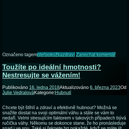
na
Označeno tagem
pleť
pokožka
zdraví
Zanechat komentář
Léčba
akné
Toužíte po ideální hmotnosti?
vyžadu
Nestresujte se vážením!
šetrno
kosmet
i
Publikováno
16. ledna 2018
Aktualizováno
6. března 2023
Od
výživu
Julie Vedralová
Kategorie:
Hubnutí
pleti
Chcete být štíhlí a zdraví a efektivně hubnout? Možná se
snažíte dostat na svoji optimální váhu a stále se vám to
nedaří. Velmi stresujícím faktorem v takových případech bývá
ručička váhy. Někomu se dokonce stane, že ho pronásleduje
snad i ve snu. Také si řeknete brr pokaždé, když se máte jít