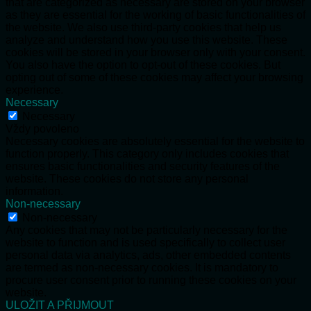
that are categorized as necessary are stored on your browser
as they are essential for the working of basic functionalities of
the website. We also use third-party cookies that help us
analyze and understand how you use this website. These
cookies will be stored in your browser only with your consent.
You also have the option to opt-out of these cookies. But
opting out of some of these cookies may affect your browsing
experience.
Necessary
Necessary
Vždy povoleno
Necessary cookies are absolutely essential for the website to
function properly. This category only includes cookies that
ensures basic functionalities and security features of the
website. These cookies do not store any personal
information.
Non-necessary
Non-necessary
Any cookies that may not be particularly necessary for the
website to function and is used specifically to collect user
personal data via analytics, ads, other embedded contents
are termed as non-necessary cookies. It is mandatory to
procure user consent prior to running these cookies on your
website.
ULOŽIT A PŘIJMOUT