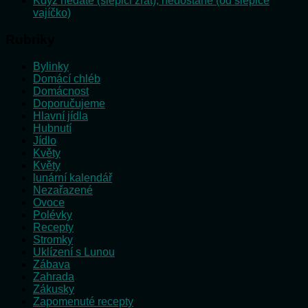
Když nedáte (slepici žrát), nedostane (od slepice
vajíčko)
Rubriky
Bylinky
Domácí chléb
Domácnost
Doporučujeme
Hlavní jídla
Hubnutí
Jídlo
Květy
Květy
lunární kalendář
Nezařazené
Ovoce
Polévky
Recepty
Stromky
Uklízení s Lunou
Zábava
Zahrada
Zákusky
Zapomenuté recepty