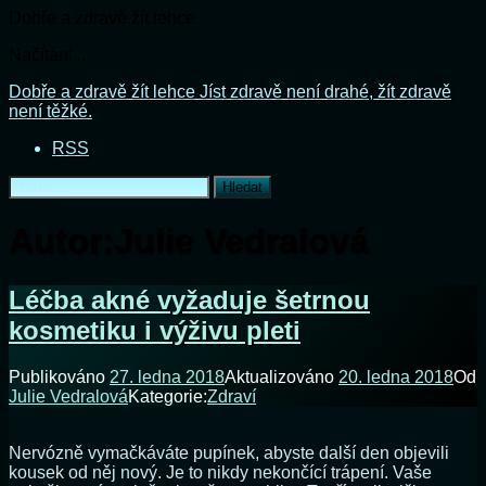
Dobře a zdravě žít lehce
Načítání...
Přejít
Dobře a zdravě žít lehce
Jíst zdravě není drahé, žít zdravě
k
není těžké.
obsahu
RSS
webu
Vyhledávání
Autor:
Julie Vedralová
Léčba akné vyžaduje šetrnou
kosmetiku i výživu pleti
Publikováno
27. ledna 2018
Aktualizováno
20. ledna 2018
Od
Julie Vedralová
Kategorie:
Zdraví
Nervózně vymačkáváte pupínek, abyste další den objevili
kousek od něj nový. Je to nikdy nekončící trápení. Vaše