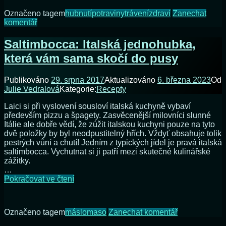
postupně
Označeno tagem
hubnutí
potraviny
trávení
zdraví
Zanechat
jídelníček
na
komentář
k
Nehubněte
lepšímu
nárazově,
Saltimbocca: Italská jednohubka,
měňte
která vám sama skočí do pusy
postupně
jídelníček
k
Publikováno
29. srpna 2017
Aktualizováno
6. března 2023
Od
lepšímu
Julie Vedralová
Kategorie:
Recepty
Laici si při vyslovení sousloví italská kuchyně vybaví
především pizzu a špagety. Zasvěcenější milovníci slunné
Itálie ale dobře vědí, že zúžit italskou kuchyni pouze na tyto
dvě položky by byl neodpustitelný hřích. Vždyť obsahuje tolik
pestrých vůní a chutí! Jedním z typických jídel je pravá italská
saltimbocca. Vychutnat si ji patří mezi skutečné kulinářské
zážitky.
…
Saltimbocca:
Pokračovat ve čtení
Italská
jednohubka,
která
na
Označeno tagem
máslo
maso
Zanechat komentář
vám
Saltimbocca:
sama