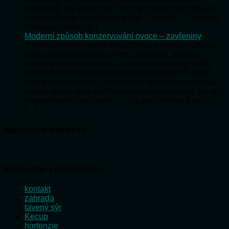
pěstování, prý využívající odlišné nároky jednotlivých
druhů zeleniny na výživu v půdě. A jaký to … The post
Pěstování zeleniny […]
Moderní způsob konzervování ovoce – zavřeniny
V domácnostech, které mají přístup k plodům zahrady,
bývá zvykem všechno ovoce a zeleninu, která se
nezkonzumovala čerstvá, zakonzervovat na později.
Dnes už není důvodem nedostatek potravin či přímo
ovoce mimo sezóny, spíše snaha získat ovoce domácí
kvality anebo také ušetřit peníze za jeho nákup. No ani
konzervování není úplně … The post Moderní způsob
[…]
Náhodný obrázek
Poslední vyhledávání
kontakt
zahrada
tavený sýr
Kecup
hortenzie