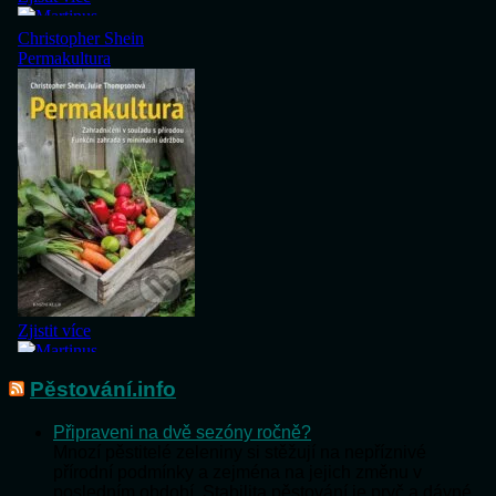
Pěstování.info
Připraveni na dvě sezóny ročně?
Mnozí pěstitelé zeleniny si stěžují na nepříznivé
přírodní podmínky a zejména na jejich změnu v
posledním období. Stabilita pěstování je pryč a dávné