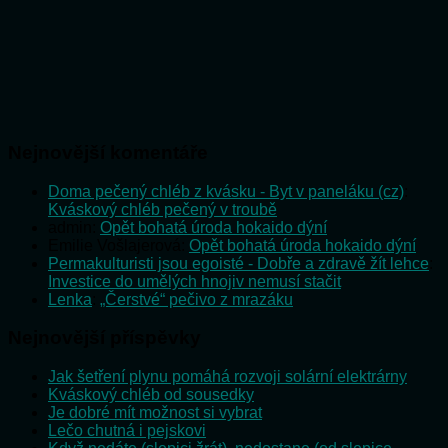
Nejnovější komentáře
Doma pečený chléb z kvásku - Byt v paneláku (cz)
:
Kváskový chléb pečený v troubě
admin
:
Opět bohatá úroda hokaido dýní
Emilie Vošlajerová
:
Opět bohatá úroda hokaido dýní
Permakulturisti jsou egoisté - Dobře a zdravě žít lehce
:
Investice do umělých hnojiv nemusí stačit
Lenka
:
„Čerstvé“ pečivo z mrazáku
Nejnovější příspěvky
Jak šetření plynu pomáhá rozvoji solární elektrárny
Kváskový chléb od sousedky
Je dobré mít možnost si vybrat
Lečo chutná i pejskovi