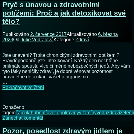
Italská
Pryč s únavou a zdravotními
skočí
jednohubka,
do
potížemi: Proč a jak detoxikovat své
která
pusy
vám
tělo?
sama
skočí
Publikováno
2. července 2017
Aktualizováno
6. března
do
2023
Od
Julie Vedralová
Kategorie:
Zdraví
pusy
Jste unavení? Trpíte chronickými zdravotními obtížemi?
Pravděpodobně jste intoxikovaní. Každý den nechtěně
přijímáte spoustu více či méně nebezpečných jedů. Aby vám
tyto látky neničily zdraví, je dobré věnovat pozornost
pravidelné detoxikaci vašeho organismu.
…
Pryč
Pokračovat ve čtení
s únavou
a
zdravotními
Označeno
potížemi:
tagem
čaj
cukr
hubnutí
ovoce
potraviny
vitamíny
voda
zdraví
zeleni
Proč
na
Zanechat komentář
a
Pryč
jak
s únavou
Pozor, posedlost zdravým jídlem je
detoxikovat
a