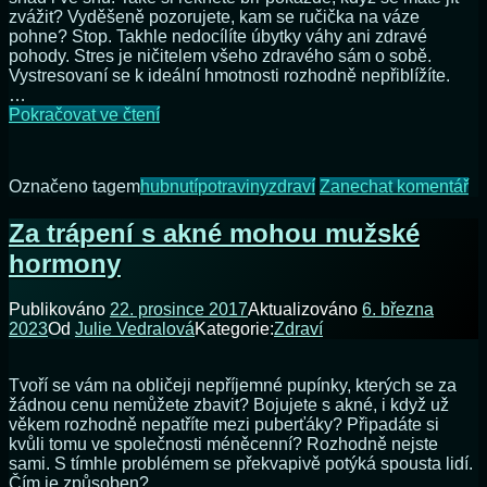
zvážit? Vyděšeně pozorujete, kam se ručička na váze
pohne? Stop. Takhle nedocílíte úbytky váhy ani zdravé
pohody. Stres je ničitelem všeho zdravého sám o sobě.
Vystresovaní se k ideální hmotnosti rozhodně nepřiblížíte.
…
Toužíte
Pokračovat ve čtení
po
ideální
hmotnosti?
na
Označeno tagem
hubnutí
potraviny
zdraví
Zanechat komentář
Nestresujte
To
se
po
Za trápení s akné mohou mužské
vážením!
id
hormony
hm
Ne
se
Publikováno
22. prosince 2017
Aktualizováno
6. března
vá
2023
Od
Julie Vedralová
Kategorie:
Zdraví
Tvoří se vám na obličeji nepříjemné pupínky, kterých se za
žádnou cenu nemůžete zbavit? Bojujete s akné, i když už
věkem rozhodně nepatříte mezi puberťáky? Připadáte si
kvůli tomu ve společnosti méněcenní? Rozhodně nejste
sami. S tímhle problémem se překvapivě potýká spousta lidí.
Čím je způsoben?