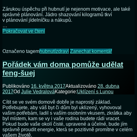
Zárukou úspěchu při hubnutí je nejenom motivace, ale také
správné plánování. Jádro shazování kilogramů tkví
v plánování jídelníčku a nákupů.
…
Shazování
Pokračovat ve čtení
kilogramů
v pěti
krocích
na
Označeno tagem
hubnutí
zdraví
Zanechat komentář
Shazování
kilogramů
Pořádek vám doma pomůže udělat
v pěti
feng-šuej
krocích
Publikováno
16. května 2017
Aktualizováno
28. dubna
2017
Od
Julie Vedralová
Kategorie:
Uklízení s Lunou
Cítit se ve svém domově dobře je naprostý základ.
Potřebujete, aby váš byt či dům byl uklizený, vyhovoval
vašim potřebám, ladil s vaším osobním vkusem, zkrátka aby
byl místem, kam se vy i vaše rodina budete rádi vracet.
Pokud bude vaše okolí čisté, upravené a účelné, bude jím
správně proudit energie, která se pozitivně promítne v celém
vašem životě.