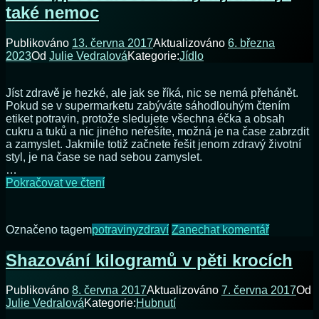
své
také nemoc
zdravotními
tělo?
potížemi:
Proč
Publikováno
13. června 2017
Aktualizováno
6. března
a
2023
Od
Julie Vedralová
Kategorie:
Jídlo
jak
detoxikovat
své
Jíst zdravě je hezké, ale jak se říká, nic se nemá přehánět.
tělo?
Pokud se v supermarketu zabýváte sáhodlouhým čtením
etiket potravin, protože sledujete všechna éčka a obsah
cukru a tuků a nic jiného neřešíte, možná je na čase zabrzdit
a zamyslet. Jakmile totiž začnete řešit jenom zdravý životní
styl, je na čase se nad sebou zamyslet.
…
Pozor,
Pokračovat ve čtení
posedlost
zdravým
jídlem
na
Označeno tagem
potraviny
zdraví
Zanechat komentář
je
Pozor,
také
posedlost
Shazování kilogramů v pěti krocích
nemoc
zdravým
jídlem
Publikováno
8. června 2017
Aktualizováno
7. června 2017
Od
je
Julie Vedralová
Kategorie:
Hubnutí
také
nemoc