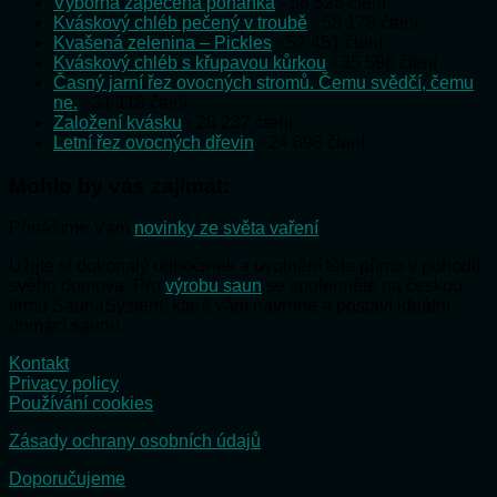
Výborná zapečená pohanka
- 58 528 čtení
Kváskový chléb pečený v troubě
- 58 178 čtení
Kvašená zelenina – Pickles
- 52 451 čtení
Kváskový chléb s křupavou kůrkou
- 35 598 čtení
Časný jarní řez ovocných stromů. Čemu svědčí, čemu
ne.
- 31 118 čtení
Založení kvásku
- 28 237 čtení
Letní řez ovocných dřevin
- 24 898 čtení
Mohlo by vás zajímat:
Přinášíme Vám
novinky ze světa vaření
Užijte si dokonalý odpočinek a uvolnění těla přímo v pohodlí
svého domova. Pro
výrobu saun
se spolehněte na českou
firmu SaunaSystem, která vám navrhne a postaví ideální
domácí saunu.
Kontakt
Privacy policy
Používání cookies
Zásady ochrany osobních údajů
Doporučujeme