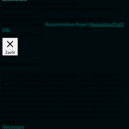
Tato webová stránka používá cookies.
Pokračováním v prohlížení této webové stránky bez změny
nastavení vašeho
webového prohlížeče pro soubory cookie souhlasíte s
používáním cookies.
Rozumím/Ano
Reject
Nesouhlas/Další
info
Nastavení Cookies
Zavřít
Privacy Overview
This website uses cookies to improve your experience while
you navigate through the website. Out of these, the cookies
that are categorized as necessary are stored on your browser
as they are essential for the working of basic functionalities of
the website. We also use third-party cookies that help us
analyze and understand how you use this website. These
cookies will be stored in your browser only with your consent.
You also have the option to opt-out of these cookies. But
opting out of some of these cookies may affect your browsing
experience.
Necessary