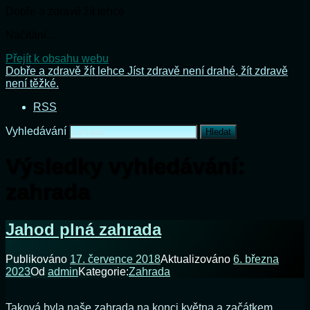
Dobře a zdravě žít lehce
Načítání...
Přejít k obsahu webu
Dobře a zdravě žít lehce
Jíst zdravě není drahé, žít zdravě
není těžké.
RSS
Vyhledávání
Výsledky vyhledávání:
zahrada
Jahod plná zahrada
Publikováno
17. července 2018
Aktualizováno
6. března
2023
Od
admin
Kategorie:
Zahrada
Taková byla naše zahrada na konci května a začátkem