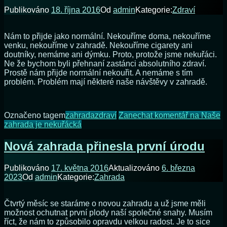
Publikováno
18. října 2016
Od
admin
Kategorie:
Zdraví
Nám to přijde jako normální. Nekouříme doma, nekouříme
venku, nekouříme v zahradě. Nekouříme cigarety ani
doutníky, nemáme ani dýmku. Proto, protože jsme nekuřáci.
Ne že bychom byli přehnaní zastánci absolutního zdraví.
Prostě nám přijde normální nekouřit. A nemáme s tím
problém. Problém mají některé naše návštěvy v zahradě.
Označeno tagem
zahrada
zdraví
Zanechat komentář
na Naše
zahrada je nekuřácká
Nová zahrada přinesla první úrodu
Publikováno
17. května 2016
Aktualizováno
6. března
2023
Od
admin
Kategorie:
Zahrada
Čtvrtý měsíc se staráme o novou zahradu a už jsme měli
možnost ochutnat první plody naší společné snahy. Musím
říct, že nám to způsobilo opravdu velkou radost. Je to sice