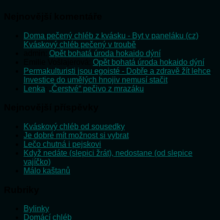
Nejnovější komentáře
Doma pečený chléb z kvásku - Byt v paneláku (cz)
:
Kváskový chléb pečený v troubě
admin
:
Opět bohatá úroda hokaido dýní
Emilie Vošlajerová
:
Opět bohatá úroda hokaido dýní
Permakulturisti jsou egoisté - Dobře a zdravě žít lehce
:
Investice do umělých hnojiv nemusí stačit
Lenka
:
„Čerstvé“ pečivo z mrazáku
Nejnovější příspěvky
Kváskový chléb od sousedky
Je dobré mít možnost si vybrat
Lečo chutná i pejskovi
Když nedáte (slepici žrát), nedostane (od slepice
vajíčko)
Málo kaštanů
Rubriky
Bylinky
Domácí chléb