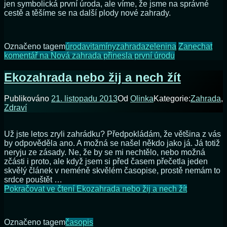
jen symbolická první úroda, ale víme, že jsme na správné
cestě a těšíme se na další plody nové zahrady.
Označeno tagem
úroda
vitamíny
zahrada
zelenina
Zanechat
komentář
na Nová zahrada přinesla první úrodu
Ekozahrada nebo žij a nech žít
Publikováno
21. listopadu 2013
Od
Olinka
Kategorie:
Zahrada
,
Zdraví
Už jste letos zryli zahrádku? Předpokládám, že většina z vás
by odpověděla ano. A možná se našel někdo jako já. Já totiž
neryju ze zásady. Ne, že by se mi nechtělo, nebo možná
zčásti i proto, ale když jsem si před časem přečetla jeden
skvělý článek v neméně skvělém časopise, prostě nemám to
srdce pouštět …
Pokračovat ve čtení
Ekozahrada nebo žij a nech žít
Označeno tagem
časopis