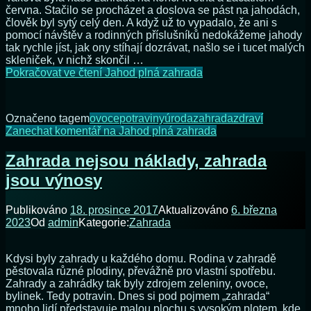
června. Stačilo se procházet a doslova se pást na jahodách,
člověk byl sytý celý den. A když už to vypadalo, že ani s
pomocí návštěv a rodinných příslušníků nedokážeme jahody
tak rychle jíst, jak ony stíhají dozrávat, našlo se i tucet malých
skleniček, v nichž skončil …
Pokračovat ve čtení
Jahod plná zahrada
Označeno tagem
ovoce
potraviny
úroda
zahrada
zdraví
Zanechat komentář
na Jahod plná zahrada
Zahrada nejsou náklady, zahrada
jsou výnosy
Publikováno
18. prosince 2017
Aktualizováno
6. března
2023
Od
admin
Kategorie:
Zahrada
Kdysi byly zahrady u každého domu. Rodina v zahradě
pěstovala různé plodiny, převážně pro vlastní spotřebu.
Zahrady a zahrádky tak byly zdrojem zeleniny, ovoce,
bylinek. Tedy potravin. Dnes si pod pojmem „zahrada“
mnoho lidí představuje malou plochu s vysokým plotem, kde