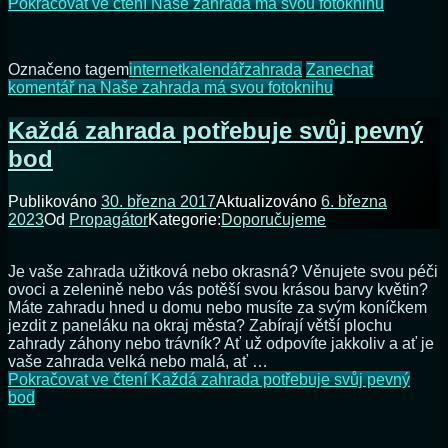
Pokračovat ve čtení
Naše zahrada má svou fotoknihu
Označeno tagem
internet
kalendář
zahrada
Zanechat
komentář
na Naše zahrada má svou fotoknihu
Každá zahrada potřebuje svůj pevný
bod
Publikováno
30. března 2017
Aktualizováno
6. března
2023
Od
Propagátor
Kategorie:
Doporučujeme
Je vaše zahrada užitková nebo okrasná? Věnujete svou péči
ovoci a zelenině nebo vás potěší svou krásou barvy květin?
Máte zahradu hned u domu nebo musíte za svým koníčkem
jezdit z paneláku na okraj města? Zabírají větší plochu
zahrady záhony nebo trávník? Ať už odpovíte jakkoliv a ať je
vaše zahrada velká nebo malá, ať …
Pokračovat ve čtení
Každá zahrada potřebuje svůj pevný
bod