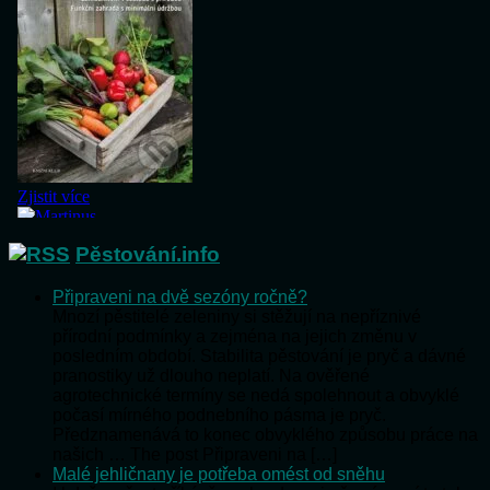
Pěstování.info
Připraveni na dvě sezóny ročně?
Mnozí pěstitelé zeleniny si stěžují na nepříznivé
přírodní podmínky a zejména na jejich změnu v
posledním období. Stabilita pěstování je pryč a dávné
pranostiky už dlouho neplatí. Na ověřené
agrotechnické termíny se nedá spolehnout a obvyklé
počasí mírného podnebního pásma je pryč.
Předznamenává to konec obvyklého způsobu práce na
našich … The post Připraveni na […]
Malé jehličnany je potřeba omést od sněhu