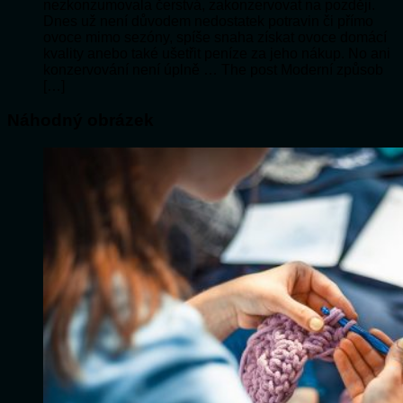
nezkonzumovala čerstvá, zakonzervovat na později.
Dnes už není důvodem nedostatek potravin či přímo
ovoce mimo sezóny, spíše snaha získat ovoce domácí
kvality anebo také ušetřit peníze za jeho nákup. No ani
konzervování není úplně … The post Moderní způsob
[…]
Náhodný obrázek