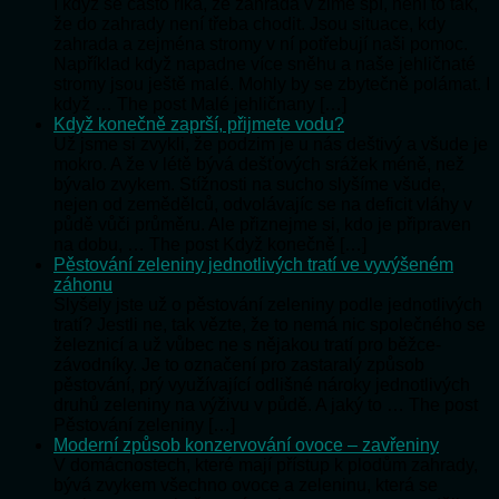
I když se často říká, že zahrada v zimě spí, není to tak,
že do zahrady není třeba chodit. Jsou situace, kdy
zahrada a zejména stromy v ní potřebují naši pomoc.
Například když napadne více sněhu a naše jehličnaté
stromy jsou ještě malé. Mohly by se zbytečně polámat. I
když … The post Malé jehličnany […]
Když konečně zaprší, přijmete vodu?
Už jsme si zvykli, že podzim je u nás deštivý a všude je
mokro. A že v létě bývá dešťových srážek méně, než
bývalo zvykem. Stížnosti na sucho slyšíme všude,
nejen od zemědělců, odvolávajíc se na deficit vláhy v
půdě vůči průměru. Ale přiznejme si, kdo je připraven
na dobu, … The post Když konečně […]
Pěstování zeleniny jednotlivých tratí ve vyvýšeném
záhonu
Slyšely jste už o pěstování zeleniny podle jednotlivých
tratí? Jestli ne, tak vězte, že to nemá nic společného se
železnicí a už vůbec ne s nějakou tratí pro běžce-
závodníky. Je to označení pro zastaralý způsob
pěstování, prý využívající odlišné nároky jednotlivých
druhů zeleniny na výživu v půdě. A jaký to … The post
Pěstování zeleniny […]
Moderní způsob konzervování ovoce – zavřeniny
V domácnostech, které mají přístup k plodům zahrady,
bývá zvykem všechno ovoce a zeleninu, která se