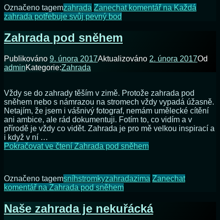
Označeno tagem
zahrada
Zanechat komentář
na Každá
zahrada potřebuje svůj pevný bod
Zahrada pod sněhem
Publikováno
9. února 2017
Aktualizováno
2. února 2017
Od
admin
Kategorie:
Zahrada
Vždy se do zahrady těším v zimě. Protože zahrada pod
sněhem nebo s námrazou na stromech vždy vypadá úžasně.
Netajím, že jsem i vášnivý fotograf, nemám umělecké cítění
ani ambice, ale rád dokumentuji. Fotím to, co vidím a v
přírodě je vždy co vidět. Zahrada je pro mě velkou inspirací a
i když v ní …
Pokračovat ve čtení
Zahrada pod sněhem
Označeno tagem
sníh
stromky
zahrada
zima
Zanechat
komentář
na Zahrada pod sněhem
Naše zahrada je nekuřácká