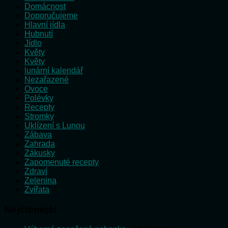
Domácnost
Doporučujeme
Hlavní jídla
Hubnutí
Jídlo
Květy
Květy
lunární kalendář
Nezařazené
Ovoce
Polévky
Recepty
Stromky
Uklízení s Lunou
Zábava
Zahrada
Zákusky
Zapomenuté recepty
Zdraví
Zelenina
Zvířata
Nejčtenější