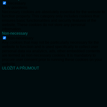
Necessary
Vždy povoleno
Necessary cookies are absolutely essential for the website to
function properly. This category only includes cookies that
ensures basic functionalities and security features of the
website. These cookies do not store any personal
information.
Non-necessary
Non-necessary
Any cookies that may not be particularly necessary for the
website to function and is used specifically to collect user
personal data via analytics, ads, other embedded contents
are termed as non-necessary cookies. It is mandatory to
procure user consent prior to running these cookies on your
website.
ULOŽIT A PŘIJMOUT