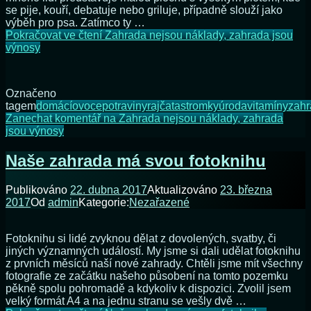
se pije, kouří, debatuje nebo griluje, případně slouží jako
výběh pro psa. Zatímco ty …
Pokračovat ve čtení
Zahrada nejsou náklady, zahrada jsou
výnosy
Označeno
tagem
domácí
ovoce
potraviny
rajčata
stromky
úroda
vitamíny
zah
Zanechat komentář
na Zahrada nejsou náklady, zahrada
jsou výnosy
Naše zahrada má svou fotoknihu
Publikováno
22. dubna 2017
Aktualizováno
23. března
2017
Od
admin
Kategorie:
Nezařazené
Fotoknihu si lidé zvyknou dělat z dovolených, svatby, či
jiných významných událostí. My jsme si dali udělat fotoknihu
z prvních měsíců naší nové zahrady. Chtěli jsme mít všechny
fotografie ze začátku našeho působení na tomto pozemku
pěkně spolu pohromadě a kdykoliv k dispozici. Zvolil jsem
velký formát A4 a na jednu stranu se vešly dvě …