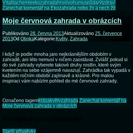
Vitalita
chemie
ekozahrada
hnojivo
humus
půda
rýt
zdraví
Zanechat komentář
na Ekozahrada nebo žij a nech žít
Moje červnová zahrada v obrázcích
Publikováno
28. června 2013
Aktualizováno
25. července
2013
Od
Olinka
Kategorie:
Květy
,
Zahrada
I když je podle mnoha jaro nejkrásnějším obdobím v
zahradě, ani léto nemusí v ničem zaostávat. Zvlášť pokud si
do své zahrady vyberete takové druhy rostlin, které svým
kvetením na sebe vzájemně navazují. Zahrádka tak vypadá v
každém ročním období zajímavě a krásné. Pro malou
inspiraci vám nabízím pohled do mé červnové zahrady.
Označeno tagem
krása
květy
zahrada
Zanechat komentář
na
Moje červnová zahrada v obrázcích
Navigace pro příspěvky
Starší příspěvky