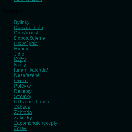
Rubriky
Bylinky
Domácí chléb
Domácnost
Doporučujeme
Hlavní jídla
Hubnutí
Jídlo
Květy
Květy
lunární kalendář
Nezařazené
Ovoce
Polévky
Recepty
Stromky
Uklízení s Lunou
Zábava
Zahrada
Zákusky
Zapomenuté recepty
Zdraví