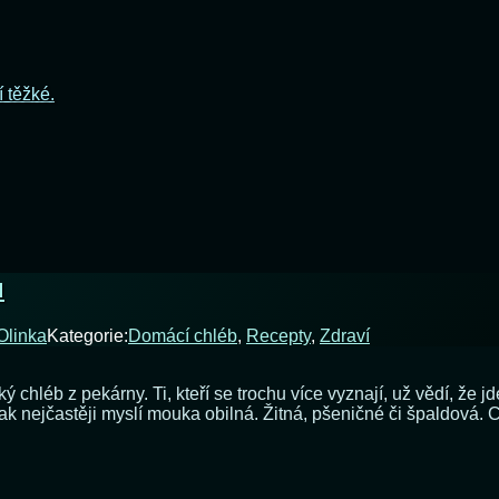
í těžké.
u
Olinka
Kategorie:
Domácí chléb
,
Recepty
,
Zdraví
ký chléb z pekárny. Ti, kteří se trochu více vyznají, už vědí, že 
k nejčastěji myslí mouka obilná. Žitná, pšeničné či špaldová. Co