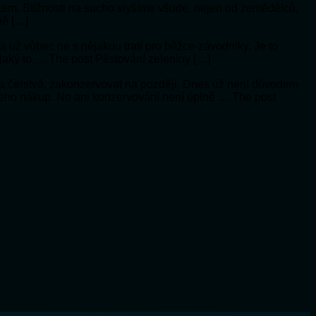
ykem. Stížnosti na sucho slyšíme všude, nejen od zemědělců,
ně […]
í a už vůbec ne s nějakou tratí pro běžce-závodníky. Je to
 jaký to … The post Pěstování zeleniny […]
a čerstvá, zakonzervovat na později. Dnes už není důvodem
 jeho nákup. No ani konzervování není úplně … The post