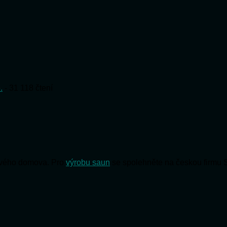
.
- 31 118 čtení
 svého domova. Pro
výrobu saun
se spolehněte na českou firmu 