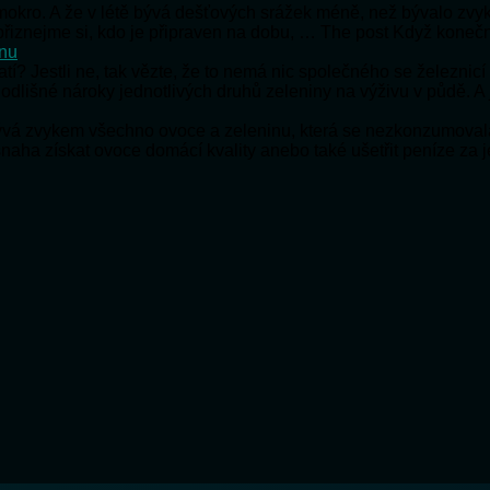
e mokro. A že v létě bývá dešťových srážek méně, než bývalo zv
e přiznejme si, kdo je připraven na dobu, … The post Když koneč
onu
ratí? Jestli ne, tak vězte, že to nemá nic společného se železnic
 odlišné nároky jednotlivých druhů zeleniny na výživu v půdě. A
bývá zvykem všechno ovoce a zeleninu, která se nezkonzumoval
snaha získat ovoce domácí kvality anebo také ušetřit peníze za