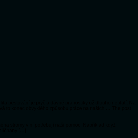
lita pěstování je pryč a dávné pranostiky už dlouho neplatí. Na
vá to konec obvyklého způsobu práce na našich … The post
jména stromy v ní potřebují naši pomoc. Například když
hličnany […]