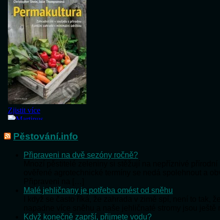
Pěstování.info
Připraveni na dvě sezóny ročně?
Mnozí pěstitelé zeleniny si stěžují na nepříznivé přírod
ověřené agrotechnické termíny se nedá spolehnout a o
Připraveni na […]
Malé jehličnany je potřeba omést od sněhu
I když se často říká, že zahrada v zimě spí, není to tak,
napadne více sněhu a naše jehličnaté stromy jsou ještě
Když konečně zaprší, přijmete vodu?