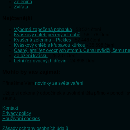
Zelenina
Zvířata
Nejčtenější
Výborná zapečená pohanka
- 58 524 čtení
Kváskový chléb pečený v troubě
- 58 178 čtení
Kvašená zelenina – Pickles
- 52 446 čtení
Kváskový chléb s křupavou kůrkou
- 35 598 čtení
Časný jarní řez ovocných stromů. Čemu svědčí, čemu ne
Založení kvásku
- 28 237 čtení
Letní řez ovocných dřevin
- 24 898 čtení
Mohlo by vás zajímat:
Přinášíme Vám
novinky ze světa vaření
Užijte si dokonalý odpočinek a uvolnění těla přímo v pohodlí
saunu.
Kontakt
Privacy policy
Používání cookies
Zásady ochrany osobních údajů