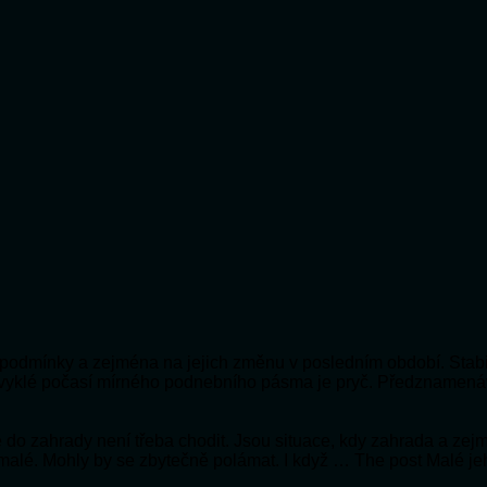
ní podmínky a zejména na jejich změnu v posledním období. Stabi
bvyklé počasí mírného podnebního pásma je pryč. Předznamená
 že do zahrady není třeba chodit. Jsou situace, kdy zahrada a ze
 malé. Mohly by se zbytečně polámat. I když … The post Malé je