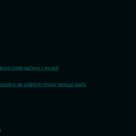
kový chléb pečený v troubě
nvestice do umělých hnojiv nemusí stačit
)