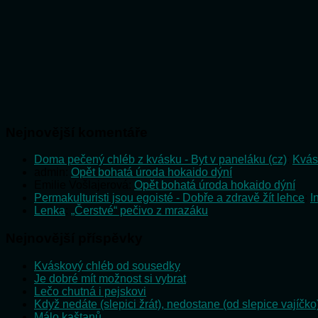
Nejnovější komentáře
Doma pečený chléb z kvásku - Byt v paneláku (cz)
:
Kvás
admin
:
Opět bohatá úroda hokaido dýní
Emilie Vošlajerová
:
Opět bohatá úroda hokaido dýní
Permakulturisti jsou egoisté - Dobře a zdravě žít lehce
:
I
Lenka
:
„Čerstvé“ pečivo z mrazáku
Nejnovější příspěvky
Kváskový chléb od sousedky
Je dobré mít možnost si vybrat
Lečo chutná i pejskovi
Když nedáte (slepici žrát), nedostane (od slepice vajíčko
Málo kaštanů