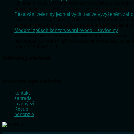
Už jsme si zvykli, že podzim je u nás deštivý a všude j
odvolávajíc se na deficit vláhy v půdě vůči průměru. Al
Pěstování zeleniny jednotlivých tratí ve vyvýšeném záh
Slyšely jste už o pěstování zeleniny podle jednotlivých t
označení pro zastaralý způsob pěstování, prý využívající
Moderní způsob konzervování ovoce – zavřeniny
V domácnostech, které mají přístup k plodům zahrady, 
nedostatek potravin či přímo ovoce mimo sezóny, spíše 
Moderní způsob […]
Náhodný obrázek
Poslední vyhledávání
kontakt
zahrada
tavený sýr
Kecup
hortenzie