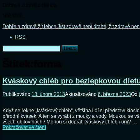
Dobře a zdravě žít lehce
Načítání...
Přejít
Dobře a zdravě žít lehce
Jíst zdravě není drahé, žít zdravě nen
k
RSS
obsahu
webu
Vyhledávání
Štítek:
forma
Kváskový chléb pro bezlepkovou diet
Publikováno
13. února 2013
Aktualizováno
6. března 2023
Od
Když se řekne „kváskový chléb“, většina lidí si představí klasic
přírodní kvásek. A ten se vyrábí z mouky a vody. Moukou se vša
všech obilovinách? Mohou si dopřát kváskový chléb i oni? …
Kváskový
Pokračovat ve čtení
chléb
pro