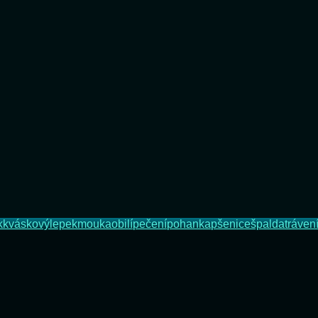
k
kváskový
lepek
mouka
obilí
pečení
pohanka
pšenice
špalda
tráven