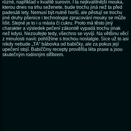
různé, například v kvalitě surovin. I ta nejkvalitnější mouka,
kterou dnes na trhu seženete, bude trochu jiná než ta před
padesáti lety. Nemusí být nutně horší, ale pěstují se trochu
jiné druhy pšenice i technologie zpracování mouky se může
lišit. Stejné je to i u másla či cukru. Proto má těsto jiný
charakter a výsledek pečení zákonitě vypadá trochu jinak
než kdysi. Nezoufejte tedy, všechno se vyvíjí. Na většinu věcí
z minulosti navíc pohlížíme s trochou nostalgie. Sice už to asi
nikdy nebude „TA“ bábovka od babičky, ale za pokus její
upečení stojí. Babiččiny recepty prověřila léta praxe a jsou
skutečným rodinným stříbrem.