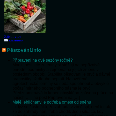
Pěstování.info
Připraveni na dvě sezóny ročně?
Mnozí pěstitelé zeleniny si stěžují na nepříznivé
přírodní podmínky a zejména na jejich změnu v
posledním období. Stabilita pěstování je pryč a dávné
pranostiky už dlouho neplatí. Na ověřené
agrotechnické termíny se nedá spolehnout a obvyklé
počasí mírného podnebního pásma je pryč.
Předznamenává to konec obvyklého způsobu práce na
našich … The post Připraveni na […]
Malé jehličnany je potřeba omést od sněhu
I když se často říká, že zahrada v zimě spí, není to tak,
že do zahrady není třeba chodit. Jsou situace, kdy