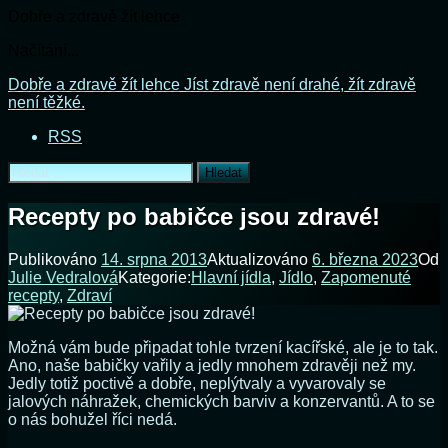
Dobře a zdravě žít lehce
Načítání...
Přejít
Dobře a zdravě žít lehce
Jíst zdravě není drahé, žít zdravě
k
není těžké.
obsahu
RSS
webu
Vyhledávání
Recepty po babičce jsou zdravé!
Publikováno
14. srpna 2013
Aktualizováno
6. března 2023
Od
Julie Vedralová
Kategorie:
Hlavní jídla
,
Jídlo
,
Zapomenuté
recepty
,
Zdraví
Možná vám bude připadat tohle tvrzení kacířské, ale je to tak.
Ano, naše babičky vařily a jedly mnohem zdravěji než my.
Jedly totiž poctivě a dobře, neplýtvaly a vyvarovaly se
jalových náhražek, chemických barviv a konzervantů. A to se
o nás bohužel říci nedá.