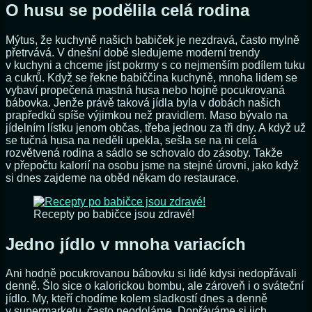
O husu se podělila celá rodina
Mýtus, že kuchyně našich babiček je nezdravá, často mylně
přetrvává. V dnešní době sledujeme moderní trendy
v kuchyni a chceme jíst pokrmy s co nejmenším podílem tuku
a cukrů. Když se řekne babiččina kuchyně, mnoha lidem se
vybaví propečená mastná husa nebo hojně pocukrovaná
bábovka. Jenže právě taková jídla byla v dobách našich
prapředků spíše výjimkou než pravidlem. Maso bývalo na
jídelním lístku jenom občas, třeba jednou za tři dny. A když už
se tučná husa na neděli upekla, sešla se na ni celá
rozvětvená rodina a sádlo se schovalo do zásoby. Takže
v přepočtu kalorií na osobu jsme na stejné úrovni, jako když
si dnes zajdeme na oběd někam do restaurace.
Recepty po babičce jsou zdravé!
Jedno jídlo v mnoha variacích
Ani hodně pocukrovanou bábovku si lidé kdysi nedopřávali
denně. Šlo sice o kalorickou bombu, ale zároveň i o sváteční
jídlo. My, kteří chodíme kolem sladkostí dnes a denně
v supermarketu, často neodoláme. Dopřáváme si jich