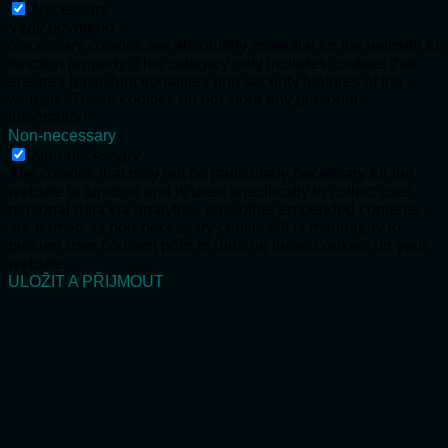
Necessary
Vždy povoleno
Necessary cookies are absolutely essential for the website to
function properly. This category only includes cookies that
ensures basic functionalities and security features of the
website. These cookies do not store any personal
information.
Non-necessary
Non-necessary
Any cookies that may not be particularly necessary for the
website to function and is used specifically to collect user
personal data via analytics, ads, other embedded contents
are termed as non-necessary cookies. It is mandatory to
procure user consent prior to running these cookies on your
website.
ULOŽIT A PŘIJMOUT