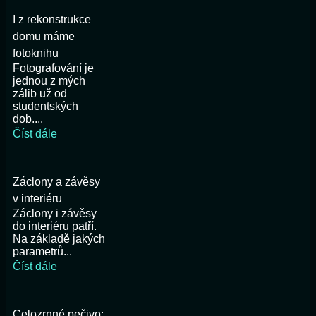
I z rekonstrukce
domu máme
fotoknihu
Fotografování je
jednou z mých
zálib už od
studentských
dob....
Číst dále
Záclony a závěsy
v interiéru
Záclony i závěsy
do interiéru patří.
Na základě jakých
parametrů...
Číst dále
Celozrnné pečivo: