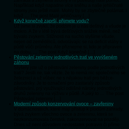
zahrada a zejména stromy v ní potřebují naši pomoc.
Například když napadne více sněhu a naše jehličnaté
stromy jsou ještě malé. Mohly by se zbytečně polámat. I
když … The post Malé jehličnany […]
Když konečně zaprší, přijmete vodu?
Už jsme si zvykli, že podzim je u nás deštivý a všude je
mokro. A že v létě bývá dešťových srážek méně, než
bývalo zvykem. Stížnosti na sucho slyšíme všude,
nejen od zemědělců, odvolávajíc se na deficit vláhy v
půdě vůči průměru. Ale přiznejme si, kdo je připraven
na dobu, … The post Když konečně […]
Pěstování zeleniny jednotlivých tratí ve vyvýšeném
záhonu
Slyšely jste už o pěstování zeleniny podle jednotlivých
tratí? Jestli ne, tak vězte, že to nemá nic společného se
železnicí a už vůbec ne s nějakou tratí pro běžce-
závodníky. Je to označení pro zastaralý způsob
pěstování, prý využívající odlišné nároky jednotlivých
druhů zeleniny na výživu v půdě. A jaký to … The post
Pěstování zeleniny […]
Moderní způsob konzervování ovoce – zavřeniny
V domácnostech, které mají přístup k plodům zahrady,
bývá zvykem všechno ovoce a zeleninu, která se
nezkonzumovala čerstvá, zakonzervovat na později.
Dnes už není důvodem nedostatek potravin či přímo