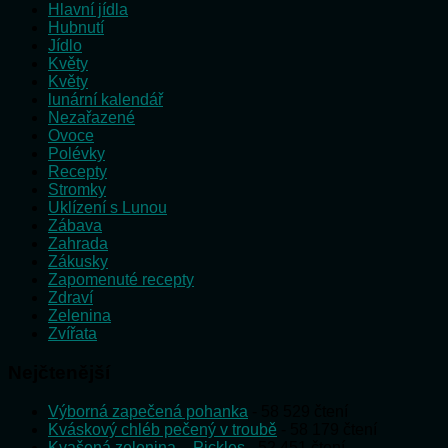
Hlavní jídla
Hubnutí
Jídlo
Květy
Květy
lunární kalendář
Nezařazené
Ovoce
Polévky
Recepty
Stromky
Uklízení s Lunou
Zábava
Zahrada
Zákusky
Zapomenuté recepty
Zdraví
Zelenina
Zvířata
Nejčtenější
Výborná zapečená pohanka
- 58 529 čtení
Kváskový chléb pečený v troubě
- 58 179 čtení
Kvašená zelenina – Pickles
- 52 451 čtení