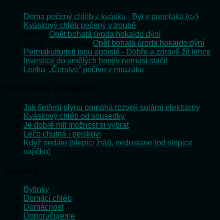
Doma pečený chléb z kvásku - Byt v paneláku (cz)
:
Kváskový chléb pečený v troubě
admin
:
Opět bohatá úroda hokaido dýní
Emilie Vošlajerová
:
Opět bohatá úroda hokaido dýní
Permakulturisti jsou egoisté - Dobře a zdravě žít lehce
:
Investice do umělých hnojiv nemusí stačit
Lenka
:
„Čerstvé“ pečivo z mrazáku
Nejnovější příspěvky
Jak šetření plynu pomáhá rozvoji solární elektrárny
Kváskový chléb od sousedky
Je dobré mít možnost si vybrat
Lečo chutná i pejskovi
Když nedáte (slepici žrát), nedostane (od slepice
vajíčko)
Rubriky
Bylinky
Domácí chléb
Domácnost
Doporučujeme