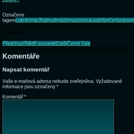
Označeno
tagem
cukr
domácí
hubnutí
máslo
maso
mouka
obilí
pečení
potravi
Čtěte dál
Předchozí
Štědří sousedé
Další
Černé čaje
Komentáře
Napsat komentář
Vaše e-mailová adresa nebude zveřejněna.
Vyžadované
informace jsou označeny
*
Komentář
*