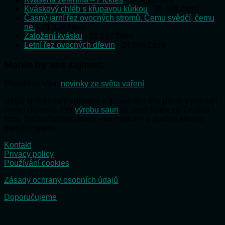
Kváskový chléb s křupavou kůrkou
- 35 598 čtení
Časný jarní řez ovocných stromů. Čemu svědčí, čemu
ne.
- 31 118 čtení
Založení kvásku
- 28 237 čtení
Letní řez ovocných dřevin
- 24 898 čtení
Mohlo by vás zajímat:
Přinášíme Vám
novinky ze světa vaření
Užijte si dokonalý odpočinek a uvolnění těla přímo v pohodlí
svého domova. Pro
výrobu saun
se spolehněte na českou
firmu SaunaSystem, která vám navrhne a postaví ideální
domácí saunu.
Kontakt
Privacy policy
Používání cookies
Zásady ochrany osobních údajů
Doporučujeme