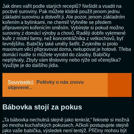
Jak dnes vařit podle starých receptů? Nešidit a vsadit na
poctivé suroviny. Pak můžete klidně použít jenom jednu
základní surovinu a dotvořit ji. Ale pozor, jenom základním
kořením a bylinkami, ne chemií! Vyhněte se předem
připraveným kořenícím směsím. Vybírejte si pokud možno
suroviny z domácí výroby a chovů. Raději dobře vykrmené
kuře z místní farmy, než koncentráčníka z velkochovů, byť
levnějšího. Babičky také uměly šetřit. Zvykněte si proto
maximum věcí připravovat doma, nekupovat je hotové. Třeba
domácí nudle si můžete vyrobit do zásoby. Babičky
neplýtvaly. Zbyly vám těstoviny nebo rýže od včerejška?
Využijte je do dalšího jídla.
Související:
Polévky u nás znovu
objevené...
Bábovka stojí za pokus
„Ta bábovka nechutná stejně jako tenkrát,“ řeknete si možná
po mnoha kuchařských pokusech. Ačkoli postupujete stejně
jako vaše babička, výsledek není tentýž. Příčiny mohou být