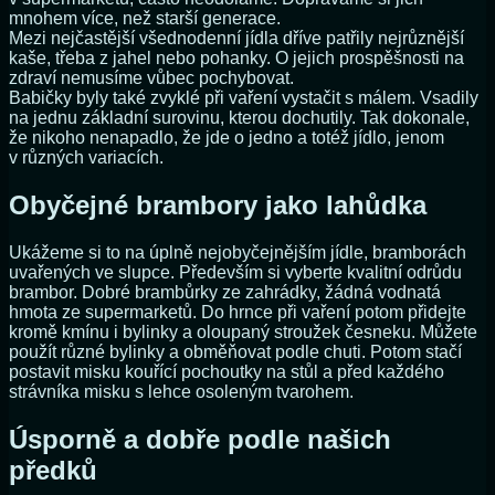
mnohem více, než starší generace.
Mezi nejčastější všednodenní jídla dříve patřily nejrůznější
kaše, třeba z jahel nebo pohanky. O jejich prospěšnosti na
zdraví nemusíme vůbec pochybovat.
Babičky byly také zvyklé při vaření vystačit s málem. Vsadily
na jednu základní surovinu, kterou dochutily. Tak dokonale,
že nikoho nenapadlo, že jde o jedno a totéž jídlo, jenom
v různých variacích.
Obyčejné brambory jako lahůdka
Ukážeme si to na úplně nejobyčejnějším jídle, bramborách
uvařených ve slupce. Především si vyberte kvalitní odrůdu
brambor. Dobré brambůrky ze zahrádky, žádná vodnatá
hmota ze supermarketů. Do hrnce při vaření potom přidejte
kromě kmínu i bylinky a oloupaný stroužek česneku. Můžete
použít různé bylinky a obměňovat podle chuti. Potom stačí
postavit misku kouřící pochoutky na stůl a před každého
strávníka misku s lehce osoleným tvarohem.
Úsporně a dobře podle našich
předků