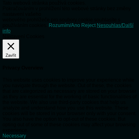
Tato webová stránka používá cookies.
Pokračováním v prohlížení této webové stránky bez změny
nastavení vašeho
webového prohlížeče pro soubory cookie souhlasíte s
používáním cookies.
Rozumím/Ano
Reject
Nesouhlas/Další
info
Nastavení Cookies
Zavřít
Privacy Overview
This website uses cookies to improve your experience while
you navigate through the website. Out of these, the cookies
that are categorized as necessary are stored on your browser
as they are essential for the working of basic functionalities of
the website. We also use third-party cookies that help us
analyze and understand how you use this website. These
cookies will be stored in your browser only with your consent.
You also have the option to opt-out of these cookies. But
opting out of some of these cookies may affect your browsing
experience.
Necessary