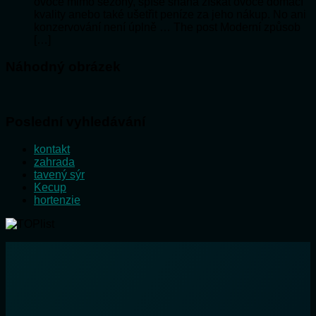
ovoce mimo sezóny, spíše snaha získat ovoce domácí
kvality anebo také ušetřit peníze za jeho nákup. No ani
konzervování není úplně … The post Moderní způsob
[…]
Náhodný obrázek
Poslední vyhledávání
kontakt
zahrada
tavený sýr
Kecup
hortenzie