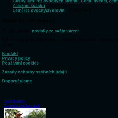
Časný jarní řez ovocných stromů. Čemu svědčí, čem
Založení kvásku
- 28 237 čtení
Letní řez ovocných dřevin
- 24 898 čtení
Mohlo by vás zajímat:
Přinášíme Vám
novinky ze světa vaření
Užijte si dokonalý odpočinek a uvolnění těla přímo v pohodlí
saunu.
Kontakt
Privacy policy
Používání cookies
Zásady ochrany osobních údajů
Doporučujeme