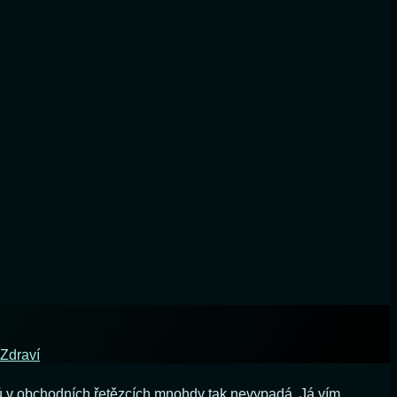
Zdraví
ků v obchodních řetězcích mnohdy tak nevypadá. Já vím.