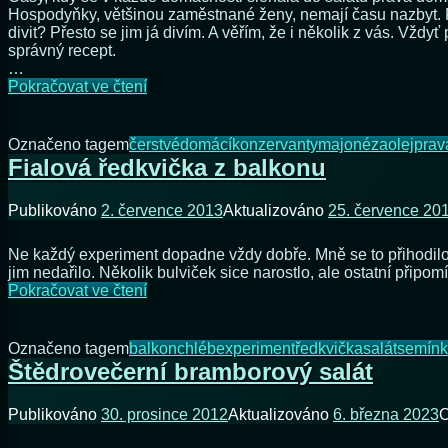
Hospodyňky, většinou zaměstnané ženy, nemají času nazbyt. 
divit? Přesto se jim já divím. A věřím, že i několik z vás. Vž
správný recept.
…
Pravá
Pokračovat ve čtení
domácí
majonéza
Označeno tagem
čerstvé
domácí
konzervanty
majonéza
olej
prav
Fialová ředkvička z balkonu
Publikováno
2. července 2013
Aktualizováno
25. července 20
Ne každý experiment dopadne vždy dobře. Mně se to přihodilo 
jim nedařilo. Několik bulviček sice narostlo, ale ostatní při
Fialová
Pokračovat ve čtení
ředkvička
z
balkonu
Označeno tagem
balkon
chléb
experiment
ředkvička
salát
semín
Štědrovečerní bramborový salát
Publikováno
30. prosince 2012
Aktualizováno
6. března 2023