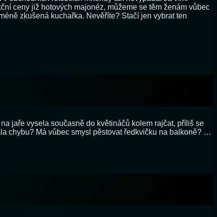
akční ceny již hotových majonéz, můžeme se těm ženám vůbec
 i méně zkušená kuchařka. Nevěříte? Stačí jen vybrat ten
a jaře vysela současně do květináčů kolem rajčat, příliš se
dělala chybu? Má vůbec smysl pěstovat ředkvičku na balkoně? …