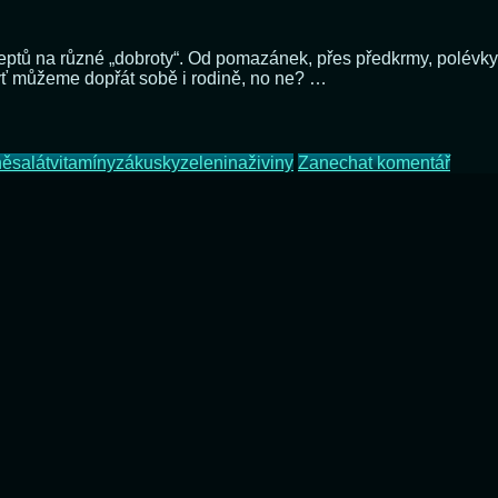
ptů na různé „dobroty“. Od pomazánek, přes předkrmy, polévky 
ť můžeme dopřát sobě i rodině, no ne? …
na
ně
salát
vitamíny
zákusky
zelenina
živiny
Zanechat komentář
Hubne
podle
diet?
To
nedo
dobře