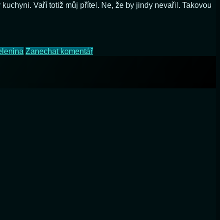
uchyni. Vaří totiž můj přítel. Ne, že by jindy nevařil. Takovou
na
elenina
Zanechat komentář
Štědrovečerní
bramborový
salát