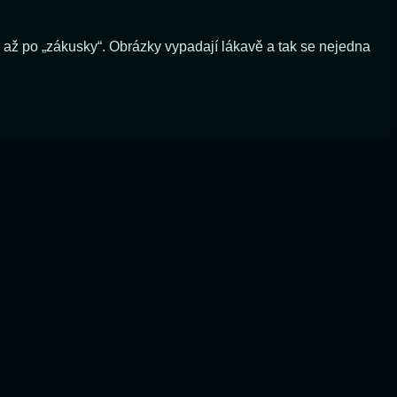
až po „zákusky“. Obrázky vypadají lákavě a tak se nejedna
te
padne