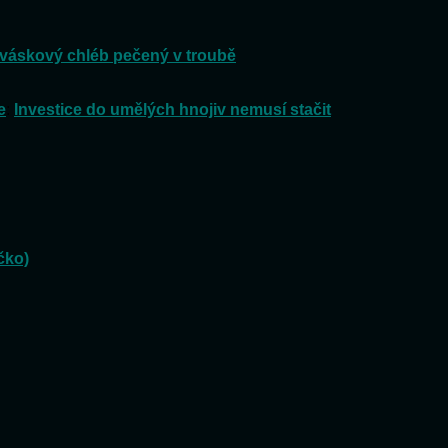
váskový chléb pečený v troubě
e
:
Investice do umělých hnojiv nemusí stačit
čko)