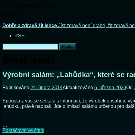
Dobře a zdravě žít lehce
Načítání...
Přejít
Dobře a zdravě žít lehce
Jíst zdravě není drahé, žít zdravě ne
k
RSS
obsahu
webu
Vyhledávání
Štítek:
salát
Výrobní salám: „Lahůdka“, které se ra
Publikováno
24. února 2014
Aktualizováno
6. března 2023
Od
Spousta z vás se setkala s informací, že výrobek obsahuje výr
lahůdku, právě naopak. Jde o imitaci salámu určenou pro dalš
…
Výrobní
Pokračovat ve čtení