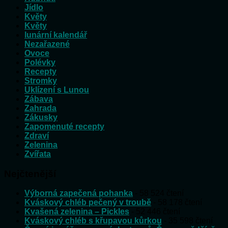
Jídlo
Květy
Květy
lunární kalendář
Nezařazené
Ovoce
Polévky
Recepty
Stromky
Uklízení s Lunou
Zábava
Zahrada
Zákusky
Zapomenuté recepty
Zdraví
Zelenina
Zvířata
Nejčtenější
Výborná zapečená pohanka
- 58 524 čtení
Kváskový chléb pečený v troubě
- 58 178 čtení
Kvašená zelenina – Pickles
- 52 446 čtení
Kváskový chléb s křupavou kůrkou
- 35 598 čtení