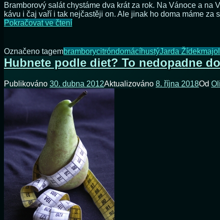
Bramborový salát chystáme dva krát za rok. Na Vánoce a na Velik
kávu i čaj vaří i tak nejčastěji on. Ale jinak ho doma máme za 
Štědrovečerní
Pokračovat ve čtení
bramborový
salát
Označeno tagem
brambory
citrón
domácí
hustý
Jarda Žídek
majo
Hubnete podle diet? To nedopadne d
Publikováno
30. dubna 2012
Aktualizováno
8. října 2018
Od
Ol