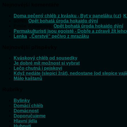
Nejnovější komentáře
Doma pečený chléb z kvásku - Byt v paneláku (cz)
:
K
admin
:
Opět bohatá úroda hokaido dýní
Emilie Vošlajerová
:
Opět bohatá úroda hokaido dýní
Permakulturisti jsou egoisté - Dobře a zdravě žít lehc
Lenka
:
„Čerstvé“ pečivo z mrazáku
Nejnovější příspěvky
Kváskový chléb od sousedky
Je dobré mít možnost si vybrat
Lečo chutná i pejskovi
Když nedáte (slepici žrát), nedostane (od slepice vají
Málo kaštanů
Rubriky
Bylinky
Domácí chléb
Domácnost
Doporučujeme
Hlavní jídla
Hubnutí