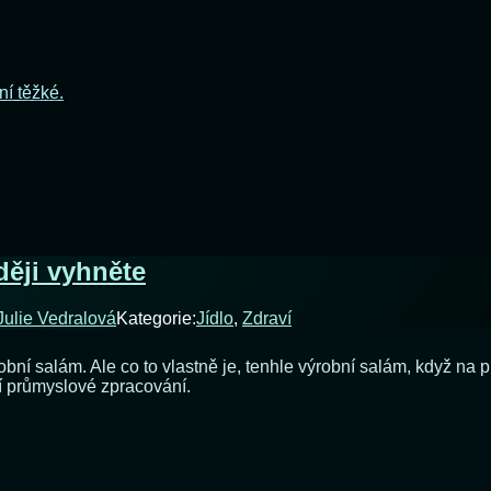
ní těžké.
ději vyhněte
Julie Vedralová
Kategorie:
Jídlo
,
Zdraví
obní salám. Ale co to vlastně je, tenhle výrobní salám, když n
í průmyslové zpracování.