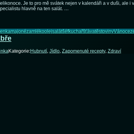
onoce. Je to pro mě svátek nejen v kalendáři a v duši, ale i v k
specialistu hlavně na ten salát. …
lenka
majonéza
mléko
olej
salát
šéfkuchař
šťáva
těstoviny
Vánoce
z
obře
inka
Kategorie:
Hubnutí
,
Jídlo
,
Zapomenuté recepty
,
Zdraví