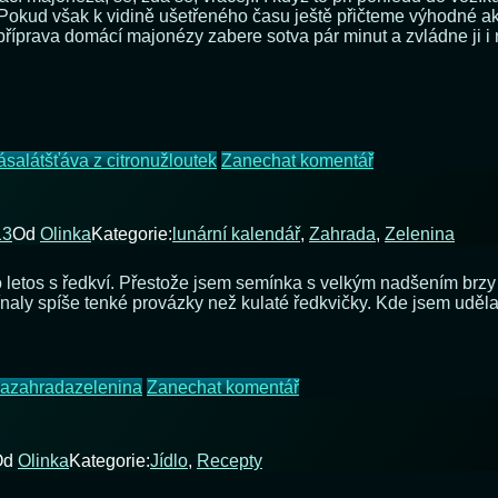
vyhněte
Pokud však k vidině ušetřeného času ještě přičteme výhodné 
dyť příprava domácí majonézy zabere sotva pár minut a zvládne ji
na
á
salát
šťáva z citronu
žloutek
Zanechat komentář
Pravá
domácí
majonéza
13
Od
Olinka
Kategorie:
lunární kalendář
,
Zahrada
,
Zelenina
letos s ředkví. Přestože jsem semínka s velkým nadšením brzy n
pomínaly spíše tenké provázky než kulaté ředkvičky. Kde jsem u
na
ka
zahrada
zelenina
Zanechat komentář
Fialová
ředkvička
z
Od
Olinka
Kategorie:
Jídlo
,
Recepty
balkonu