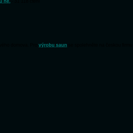
u ne.
- 31 118 čtení
 svého domova. Pro
výrobu saun
se spolehněte na českou firmu