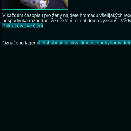
V každém časopisu pro ženy najdete hromadu všelijakých rece
hospodyňka rozhodne, že některý recept doma vyzkouší. Vždy
Hubnete
Pokračovat ve čtení
podle
diet?
To
Označeno tagem
diéta
hubnutí
jídlo
kvalitní
ovoce
pohyb
pravidel
nedopadne
dobře