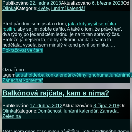
Publikováno
22. ledna 2013
Aktualizováno
6. března 2023
Od
žaluziím
Olinka
Kategorie:
Květy
,
lunární kalendář
Před pár dny jsem psala o tom,
jak a kdy vysít semínka
rostlin
, aby se jim dobře dařilo. A také o tom, že právě teď,
dva týdny po jedenáctém lednu, je na to ten správný čas.
Protože já nejsem ta, co by někomu radila a sama to
nedělala, vysela jsem minulý víkend první semínka. …
Petúnie
Pokračovat ve čtení
z
vlastního
výsevu
Označeno
I.
tagem
aquaholder
balkon
kalendář
květiny
lignohumát
lunární
měs
na
Zanechat komentář
Petúnie
z
Balkónová rajčata, kam s nima?
vlastního
výsevu
Publikováno
17. dubna 2012
Aktualizováno
8. října 2018
Od
I.
Olinka
Kategorie:
Domácnost
,
lunární kalendář
,
Zahrada
,
Zelenina
Měla jsem dnes zase milou návštěvu. Tetu z rodinného domu