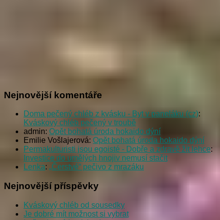
Nejnovější komentáře
Doma pečený chléb z kvásku - Byt v paneláku (cz)
:
Kváskový chléb pečený v troubě
admin
:
Opět bohatá úroda hokaido dýní
Emilie Vošlajerová
:
Opět bohatá úroda hokaido dýní
Permakulturisti jsou egoisté - Dobře a zdravě žít lehce
:
Investice do umělých hnojiv nemusí stačit
Lenka
:
„Čerstvé“ pečivo z mrazáku
Nejnovější příspěvky
Kváskový chléb od sousedky
Je dobré mít možnost si vybrat