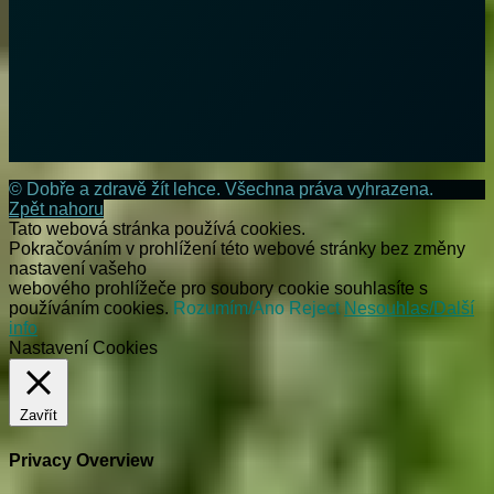
© Dobře a zdravě žít lehce. Všechna práva vyhrazena.
Zpět nahoru
Tato webová stránka používá cookies.
Pokračováním v prohlížení této webové stránky bez změny
nastavení vašeho
webového prohlížeče pro soubory cookie souhlasíte s
používáním cookies.
Rozumím/Ano
Reject
Nesouhlas/Další
info
Nastavení Cookies
Zavřít
Privacy Overview