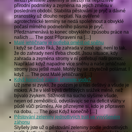
Mnozí pěstitelé zeleniny si stěžují na nepříznivé
přírodní podmínky a zejména na jejich změnu v
posledním období. Stabilita pěstování je pryč a dávné
pranostiky už dlouho neplatí. Na ověřené
agrotechnické termíny se nedá spolehnout a obvyklé
počasí mírného podnebního pásma je pryč.
Předznamenává to konec obvyklého způsobu práce na
našich … The post Připraveni na […]
Malé jehličnany je potřeba omést od sněhu
I když se často říká, že zahrada v zimě spí, není to tak,
že do zahrady není třeba chodit. Jsou situace, kdy
zahrada a zejména stromy v ní potřebují naši pomoc.
Například když napadne více sněhu a naše jehličnaté
stromy jsou ještě malé. Mohly by se zbytečně polámat. I
když … The post Malé jehličnany […]
Když konečně zaprší, přijmete vodu?
Už jsme si zvykli, že podzim je u nás deštivý a všude je
mokro. A že v létě bývá dešťových srážek méně, než
bývalo zvykem. Stížnosti na sucho slyšíme všude,
nejen od zemědělců, odvolávajíc se na deficit vláhy v
půdě vůči průměru. Ale přiznejme si, kdo je připraven
na dobu, … The post Když konečně […]
Pěstování zeleniny jednotlivých tratí ve vyvýšeném
záhonu
Slyšely jste už o pěstování zeleniny podle jednotlivých