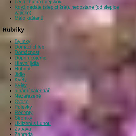
Lečo chutná i pejskovi
Když nedáte (slepici žrát), nedostane (od slepice
vajíčko)
Málo kaštanů
Rubriky
Bylinky
Domácí chléb
Domácnost
Doporučujeme
Hlavní jídla
Hubnutí
Jídlo
Květy
Květy
lunární kalendář
Nezařazené
Ovoce
Polévky
Recepty
Stromky
Uklízení s Lunou
Zábava
Zahrada