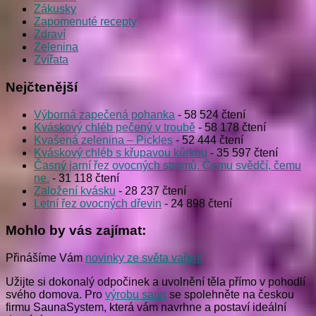
Zákusky
Zapomenuté recepty
Zdraví
Zelenina
Zvířata
Nejčtenější
Výborná zapečená pohanka
- 58 524 čtení
Kváskový chléb pečený v troubě
- 58 178 čtení
Kvašená zelenina – Pickles
- 52 444 čtení
Kváskový chléb s křupavou kůrkou
- 35 597 čtení
Časný jarní řez ovocných stromů. Čemu svědčí, čemu
ne.
- 31 118 čtení
Založení kvásku
- 28 237 čtení
Letní řez ovocných dřevin
- 24 898 čtení
Mohlo by vás zajímat:
Přinášíme Vám
novinky ze světa vaření
Užijte si dokonalý odpočinek a uvolnění těla přímo v pohodlí
svého domova. Pro
výrobu saun
se spolehněte na českou
firmu SaunaSystem, která vám navrhne a postaví ideální