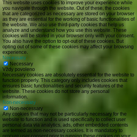
This website uses cookies to improve your experience while
you navigate through the website. Out of these, the cookies
that are categorized as necessary are stored on your browser
as they are essential for the working of basic functionalities of
the website. We also use third-party cookies that help us
analyze and understand how you use this website. These
cookies will be stored in your browser only with your consent.
You also have the option to opt-out of these cookies. But
opting out of some of these cookies may affect your browsing
experience.
Necessary
Necessary
Vždy povoleno
Necessary cookies are absolutely essential for the website to
function properly. This category only includes cookies that
ensures basic functionalities and security features of the
website. These cookies do not store any personal
information.
Non-necessary
Non-necessary
Any cookies that may not be particularly necessary for the
website to function and is used specifically to collect user
personal data via analytics, ads, other embedded contents
are termed as non-necessary cookies. It is mandatory to
procure user consent prior to running these cookies on your