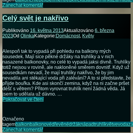
na
Zanechat komentář
Fialová
ředkvička
Celý svět je nakřivo
z
balkonu
Publikováno
16. května 2013
Aktualizováno
6. března
2023
Od
Olinka
Kategorie:
Domácnost
,
Květy
Alespoň tak to vypadá při pohledu na balkony mých
sousedek. Mají sice pěkné držáky na truhlíky a v nich
nasazené balkonovky, no celé to vypadá jaksi divně. Truhlíky
totiž nejsou v rovině, ale nakloněné směrem dovnitř. Když už
sousedkám nevadí, že mají truhlíky nakřivo, že by jim
nevadila ani stékající voda při zalévání? A to si představte, že
přijde bouřka. Kde asi skončí zemina, když na ni začne pršet
déšť s větrem? Přitom vyrovnat truhlík není žádná věda. Já
jsem to udělala už dávno. …
Celý
Pokračovat ve čtení
svět
je
nakřivo
Označeno
tagem
balkon
balkonové
dřevěné
držák
nápad
truhlík
větve
voda
zá
na
Zanechat komentář