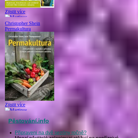
Pěstování.info
Připraveni na dvě sezóny ročně?