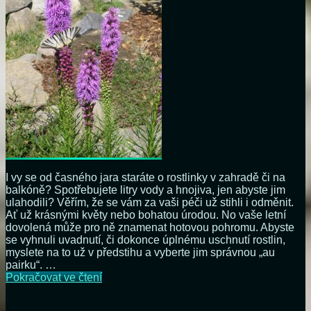
I vy se od časného jara staráte o rostlinky v zahradě či na
balkóně? Spotřebujete litry vody a hnojiva, jen abyste jim
ulahodili? Věřím, že se vám za vaši péči už stihli i odměnit.
Ať už krásnými květy nebo bohatou úrodou. No vaše letní
dovolená může pro ně znamenat hotovou pohromu. Abyste
se vyhnuli uvadnutí, či dokonce úplnému uschnutí rostlin,
myslete na to už v předstihu a vyberte jim správnou „au
pairku“. …
Letní
Pokračovat ve čtení
dovolená.
Pro