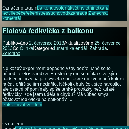
Označeno tagem
balkon
dovolená
květiny
letní
netkaná
textílie
péče
řešení
stres
sucho
voda
zahrada
Zanechat
na
komentář
Letní
dovolená.
Fialová ředkvička z balkonu
Pro
vás
Publikováno
2. července 2013
Aktualizováno
25. července
radost,
2013
Od
Olinka
Kategorie:
lunární kalendář
,
Zahrada
,
no
Zelenina
pro
vaše
rostliny
Ne každý experiment dopadne vždy dobře. Mně se to
pořádný
přihodilo letos s ředkví. Přestože jsem semínka s velkým
stres
nadšením brzy na jaře vysela současně do květináčů kolem
rajčat, příliš se jim nedařilo. Několik bulviček sice narostlo,
ale ostatní připomínaly spíše tenké provázky než kulaté
ředkvičky. Kde jsem udělala chybu? Má vůbec smysl
pěstovat ředkvičku na balkoně? …
Fialová
Pokračovat ve čtení
ředkvička
z
balkonu
Označeno
tagem
balkon
chléb
experiment
ředkvička
salát
semínka
zahrada
z