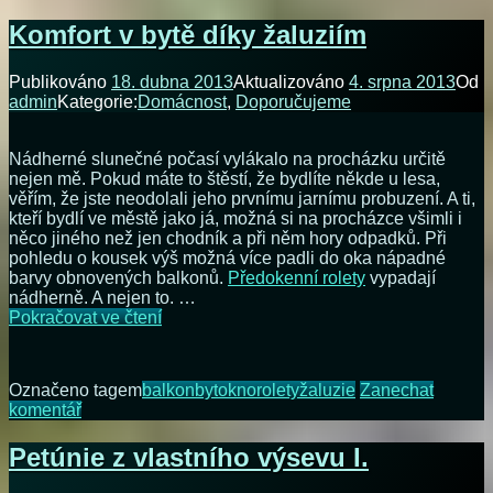
Celý
svět
Komfort v bytě díky žaluziím
je
nakřivo
Publikováno
18. dubna 2013
Aktualizováno
4. srpna 2013
Od
admin
Kategorie:
Domácnost
,
Doporučujeme
Nádherné slunečné počasí vylákalo na procházku určitě
nejen mě. Pokud máte to štěstí, že bydlíte někde u lesa,
věřím, že jste neodolali jeho prvnímu jarnímu probuzení. A ti,
kteří bydlí ve městě jako já, možná si na procházce všimli i
něco jiného než jen chodník a při něm hory odpadků. Při
pohledu o kousek výš možná více padli do oka nápadné
barvy obnovených balkonů.
Předokenní rolety
vypadají
nádherně. A nejen to. …
Komfort
Pokračovat ve čtení
v
bytě
díky
Označeno tagem
balkon
byt
okno
rolety
žaluzie
Zanechat
žaluziím
na
komentář
Komfort
v
Petúnie z vlastního výsevu I.
bytě
díky