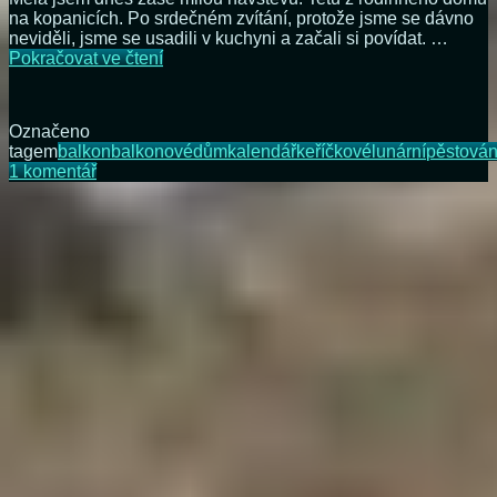
na kopanicích. Po srdečném zvítání, protože jsme se dávno
neviděli, jsme se usadili v kuchyni a začali si povídat. …
Balkónová
Pokračovat ve čtení
rajčata,
kam
s
Označeno
nima?
tagem
balkon
balkonové
dům
kalendář
keříčkové
lunární
pěstován
u
1 komentář
textu
s
názvem
Balkónová
rajčata,
kam
s
nima?