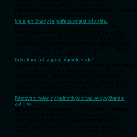
počasí mírného podnebního pásma je pryč.
Předznamenává to konec obvyklého způsobu práce na
našich … The post Připraveni na […]
Malé jehličnany je potřeba omést od sněhu
I když se často říká, že zahrada v zimě spí, není to tak,
že do zahrady není třeba chodit. Jsou situace, kdy
zahrada a zejména stromy v ní potřebují naši pomoc.
Například když napadne více sněhu a naše jehličnaté
stromy jsou ještě malé. Mohly by se zbytečně polámat. I
když … The post Malé jehličnany […]
Když konečně zaprší, přijmete vodu?
Už jsme si zvykli, že podzim je u nás deštivý a všude je
mokro. A že v létě bývá dešťových srážek méně, než
bývalo zvykem. Stížnosti na sucho slyšíme všude,
nejen od zemědělců, odvolávajíc se na deficit vláhy v
půdě vůči průměru. Ale přiznejme si, kdo je připraven
na dobu, … The post Když konečně […]
Pěstování zeleniny jednotlivých tratí ve vyvýšeném
záhonu
Slyšely jste už o pěstování zeleniny podle jednotlivých
tratí? Jestli ne, tak vězte, že to nemá nic společného se
železnicí a už vůbec ne s nějakou tratí pro běžce-
závodníky. Je to označení pro zastaralý způsob
pěstování, prý využívající odlišné nároky jednotlivých
druhů zeleniny na výživu v půdě. A jaký to … The post