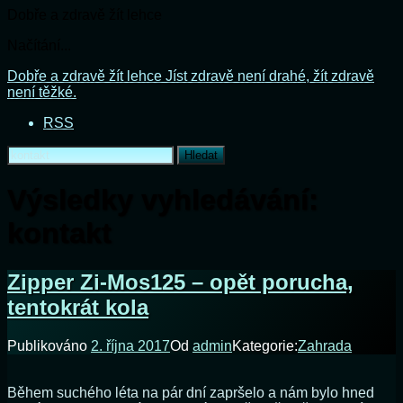
Dobře a zdravě žít lehce
Načítání...
Přejít
Dobře a zdravě žít lehce
Jíst zdravě není drahé, žít zdravě
k
není těžké.
obsahu
RSS
webu
Vyhledávání
Výsledky vyhledávání:
kontakt
Zipper Zi-Mos125 – opět porucha,
tentokrát kola
Publikováno
2. října 2017
Od
admin
Kategorie:
Zahrada
Během suchého léta na pár dní zapršelo a nám bylo hned