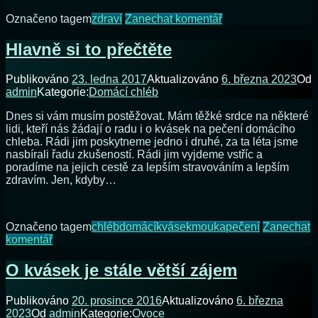
lidi
na
Označeno tagem
zdraví
Zanechat komentář
Péče
o
Hlavně si to přečtěte
staré
lidi
Publikováno
23. ledna 2017
Aktualizováno
6. března 2023
Od
admin
Kategorie:
Domácí chléb
Dnes si vám musím postěžovat. Mám těžké srdce na některé
lidi, kteří nás žádají o radu i o kvásek na pečení domácího
chleba. Rádi jim poskytneme jedno i druhé, za ta léta jsme
nasbírali řadu zkušeností. Rádi jim vyjdeme vstříc a
poradíme na jejich cestě za lepším stravováním a lepším
zdravím. Jen, kdyby…
Označeno tagem
chléb
domácí
kvásek
mouka
pečení
Zanechat
na
komentář
Hlavně
si
O kvásek je stále větší zájem
to
přečtěte
Publikováno
20. prosince 2016
Aktualizováno
6. března
2023
Od
admin
Kategorie:
Ovoce