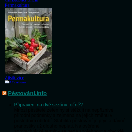
Pěstování.info
Připraveni na dvě sezóny ročně?
Mnozí pěstitelé zeleniny si stěžují na nepříznivé
přírodní podmínky a zejména na jejich změnu v
posledním období. Stabilita pěstování je pryč a dávné
pranostiky už dlouho neplatí. Na ověřené
agrotechnické termíny se nedá spolehnout a obvyklé