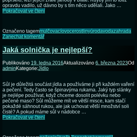
opravdu vadilo, už dávno by s tím něco udělali. Jako …
Jahody
Pokračovat ve čtení
nemusí
ležet
v
Označeno tagem
mulčovací
ovoce
rostliny
úroda
voda
zahrada
blátě
na
Zanechat komentář
Jahody
nemusí
Jaká solnička je nejlepší?
ležet
v
Publikováno
19. ledna 2016
Aktualizováno
6. března 2023
Od
blátě
admin
Kategorie:
Jídlo
Sůl je důležitá součást jídla a používáme ji při každém vaření
a pečení. Tedy často se špinavýma rukama. Jaký typ slánky
je nejlépe používat, když chceme dosolit polévku nebo
pečené maso? Sůl můžeme mít ve větší misce, kam stačí
pokaždé sáhnout rukou, ale jak uchovat větší množství soli
čisté? A pokud máme sůl v nádobce …
Jaká
Pokračovat ve čtení
solnička
je
nejlepší?