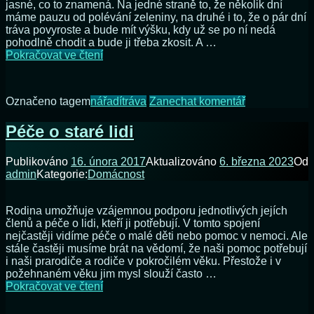
jasné, co to znamená. Na jedné straně to, že několik dní
máme pauzu od polévání zeleniny, na druhé i to, že o pár dní
tráva povyroste a bude mít výšku, kdy už se po ní nedá
pohodlně chodit a bude ji třeba zkosit. A …
Zipper
Pokračovat ve čtení
Zi-
Mos125
–
na
Označeno tagem
nářadí
tráva
Zanechat komentář
opět
Zipper
porucha,
Zi-
Péče o staré lidi
tentokrát
Mos125
kola
–
Publikováno
16. února 2017
Aktualizováno
6. března 2023
Od
opět
admin
Kategorie:
Domácnost
porucha,
tentokrát
kola
Rodina umožňuje vzájemnou podporu jednotlivých jejích
členů a péče o lidi, kteří ji potřebují. V tomto spojení
nejčastěji vidíme péče o malé děti nebo pomoc v nemoci. Ale
stále častěji musíme brát na vědomí, že naši pomoc potřebují
i ​​naši prarodiče a rodiče v pokročilém věku. Přestože i v
požehnaném věku jim mysl slouží často …
Péče
Pokračovat ve čtení
o
staré