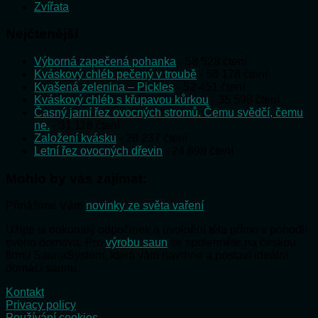
Zvířata
Nejčtenější
Výborná zapečená pohanka
- 58 528 čtení
Kváskový chléb pečený v troubě
- 58 178 čtení
Kvašená zelenina – Pickles
- 52 451 čtení
Kváskový chléb s křupavou kůrkou
- 35 598 čtení
Časný jarní řez ovocných stromů. Čemu svědčí, čemu
ne.
- 31 118 čtení
Založení kvásku
- 28 237 čtení
Letní řez ovocných dřevin
- 24 898 čtení
Mohlo by vás zajímat:
Přinášíme Vám
novinky ze světa vaření
Užijte si dokonalý odpočinek a uvolnění těla přímo v pohodlí
svého domova. Pro
výrobu saun
se spolehněte na českou
firmu SaunaSystem, která vám navrhne a postaví ideální
domácí saunu.
Kontakt
Privacy policy
Používání cookies