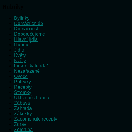
Rubriky
Bylinky
Domácí chléb
Domácnost
Doporučujeme
Hlavní jídla
Hubnutí
Jídlo
Květy
Květy
lunární kalendář
Nezařazené
Ovoce
Polévky
Recepty
Stromky
Uklízení s Lunou
Zábava
Zahrada
Zákusky
Zapomenuté recepty
Zdraví
Zelenina