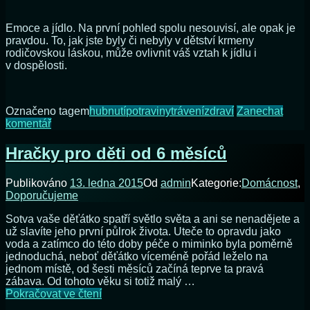
vlastním
zařízení
Emoce a jídlo. Na první pohled spolu nesouvisí, ale opak je
pravdou. To, jak jste byly či nebyly v dětství krmeny
rodičovskou láskou, může ovlivnit váš vztah k jídlu i
v dospělosti.
Označeno tagem
hubnutí
potraviny
trávení
zdraví
Zanechat
na
komentář
Emoce
a
Hračky pro děti od 6 měsíců
nadváha:
Zajídáte
Publikováno
13. ledna 2015
Od
admin
Kategorie:
Domácnost
,
stres
Doporučujeme
a
negativní
Sotva vaše děťátko spatří světlo světa a ani se nenadějete a
pocity?
už slavíte jeho první půlrok života. Uteče to opravdu jako
voda a zatímco do této doby péče o miminko byla poměrně
jednoduchá, neboť děťátko víceméně pořád leželo na
jednom místě, od šesti měsíců začíná teprve ta pravá
zábava. Od tohoto věku si totiž malý …
Hračky
Pokračovat ve čtení
pro