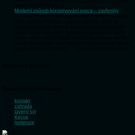
Pěstování zeleniny […]
Moderní způsob konzervování ovoce – zavřeniny
V domácnostech, které mají přístup k plodům zahrady,
bývá zvykem všechno ovoce a zeleninu, která se
nezkonzumovala čerstvá, zakonzervovat na později.
Dnes už není důvodem nedostatek potravin či přímo
ovoce mimo sezóny, spíše snaha získat ovoce domácí
kvality anebo také ušetřit peníze za jeho nákup. No ani
konzervování není úplně … The post Moderní způsob
[…]
Náhodný obrázek
Poslední vyhledávání
kontakt
zahrada
tavený sýr
Kecup
hortenzie