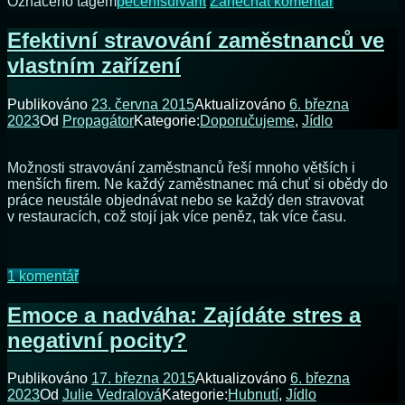
na
Označeno tagem
pečení
sůl
vařit
Zanechat komentář
Jaká
solnička
Efektivní stravování zaměstnanců ve
je
vlastním zařízení
nejlepší?
Publikováno
23. června 2015
Aktualizováno
6. března
2023
Od
Propagátor
Kategorie:
Doporučujeme
,
Jídlo
Možnosti stravování zaměstnanců řeší mnoho větších i
menších firem. Ne každý zaměstnanec má chuť si obědy do
práce neustále objednávat nebo se každý den stravovat
v restauracích, což stojí jak více peněz, tak více času.
u
1 komentář
textu
s
Emoce a nadváha: Zajídáte stres a
názvem
negativní pocity?
Efektivní
stravování
zaměstnanců
Publikováno
17. března 2015
Aktualizováno
6. března
ve
2023
Od
Julie Vedralová
Kategorie:
Hubnutí
,
Jídlo