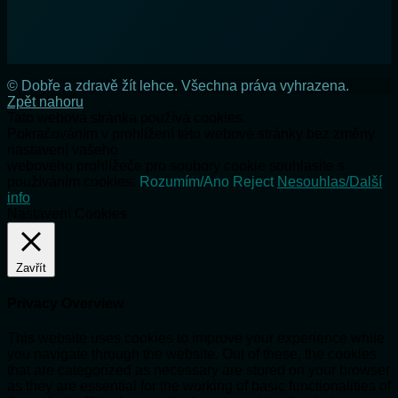
© Dobře a zdravě žít lehce. Všechna práva vyhrazena.
Zpět nahoru
Tato webová stránka používá cookies.
Pokračováním v prohlížení této webové stránky bez změny
nastavení vašeho
webového prohlížeče pro soubory cookie souhlasíte s
používáním cookies.
Rozumím/Ano
Reject
Nesouhlas/Další
info
Nastavení Cookies
Zavřít
Privacy Overview
This website uses cookies to improve your experience while
you navigate through the website. Out of these, the cookies
that are categorized as necessary are stored on your browser
as they are essential for the working of basic functionalities of