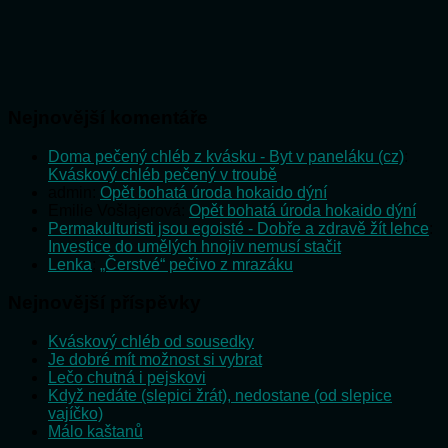
Nejnovější komentáře
Doma pečený chléb z kvásku - Byt v paneláku (cz)
:
Kváskový chléb pečený v troubě
admin
:
Opět bohatá úroda hokaido dýní
Emilie Vošlajerová
:
Opět bohatá úroda hokaido dýní
Permakulturisti jsou egoisté - Dobře a zdravě žít lehce
:
Investice do umělých hnojiv nemusí stačit
Lenka
:
„Čerstvé“ pečivo z mrazáku
Nejnovější příspěvky
Kváskový chléb od sousedky
Je dobré mít možnost si vybrat
Lečo chutná i pejskovi
Když nedáte (slepici žrát), nedostane (od slepice
vajíčko)
Málo kaštanů