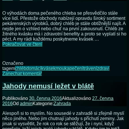
O výhodách doma pečeného chleba se přesvědčilo stále
více lidí. Přestože obchody nabízejí opravdu široký sortiment
pekárenských výrobků, dobrý chléb je stále obtížnější najít. A
nejde jen o vzhled nebo chuť na první zakousnutí. Chléb ze
žitného kvásku má i zdravotní benefity a proto se vyplatí si ho
péct. A my rádi každému poskytneme kvásek …
O
Pokračovat ve čtení
kvásek
je
stále
Označeno
větší
tagem
chléb
domácí
kvásek
mouka
pečení
trávení
zdraví
zájem
na
Zanechat komentář
O
kvásek
Jahody nemusí ležet v blátě
je
stále
Publikováno
30. června 2016
Aktualizováno
27. června
větší
2016
Od
admin
Kategorie:
Zahrada
zájem
Alespoň si to myslím. No sousedé v zahradě si zřejmě myslí
něco jiného. Nebo jim chutnají jahody s příchutí zeminy. Jak
jinak si vysvětlit, že rok co rok se stěžují, že i nyní, když
popršelo, leží jejich zralé jahody v blátě. Kdyby jim to totiž