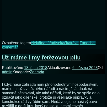
Označeno tagem
elektřina
nářadí
sekačka
tráva
Zanechat
na
komentář
Vylepšení
elektrické
Už máme i my řetězovou pilu
sekačky
Publikováno
18. října 2018
Aktualizováno
6. března 2023
Od
admin
Kategorie:
Zahrada
I když naše zahrada není plnohodnotným hospodářstvím,
máme množství různého nářadí a nástrojů. Jednak na
samotné pěstování, ale také nářadí, které by se spíše dalo
označit jako dílenské, protože si všelijaké přípravky a
konstrukce rád vyrábím sám. Nedávno jsme naši výbavu
rozšířili o další kus, který na statku nesmí chybět.