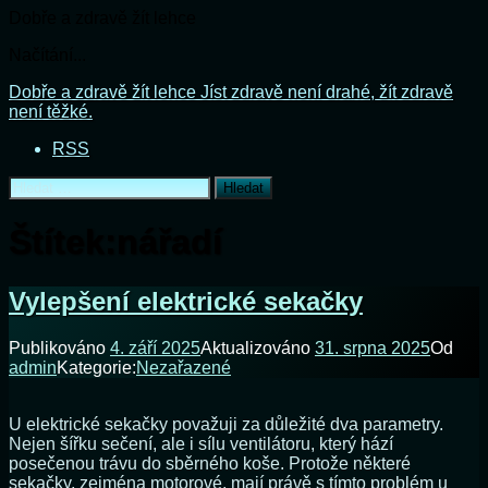
Dobře a zdravě žít lehce
Načítání...
Přejít
Dobře a zdravě žít lehce
Jíst zdravě není drahé, žít zdravě
k
není těžké.
obsahu
RSS
webu
Vyhledávání
Štítek:
nářadí
Vylepšení elektrické sekačky
Publikováno
4. září 2025
Aktualizováno
31. srpna 2025
Od
admin
Kategorie:
Nezařazené
U elektrické sekačky považuji za důležité dva parametry.
Nejen šířku sečení, ale i sílu ventilátoru, který hází
posečenou trávu do sběrného koše. Protože některé
sekačky, zejména motorové, mají právě s tímto problém u