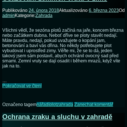
svou
zahradní
Publikováno
24. února 2018
Aktualizováno
6. března 2023
Od
lavičku?
admin
Kategorie:
Zahrada
Všichni vědí, že sezóna plotů začíná na jaře, koncem března
nebo začátkem dubna. Neboť dříve se ploty stavět nedají.
Máte pravdu, nedají, pokud uvažujete o kopání jam,
betonování a baví vás dřina. No někdy potřebujete plot
vybudovat i uprostřed zimy. Věřte mi, že se to dá, jeden
takový jsem sám postavil, abych ochránil ovocný sad před
srnami. Zemní vruty se dají osadit i během mrazů, když víte
jak na to.
…
Osazování
Pokračovat ve čtení
zemních
vrutů
v
na
Označeno tagem
nářadí
plot
zahrada
Zanechat komentář
zimě
Osazo
zemní
Ochrana zraku a sluchu v zahradě
vrutů
v