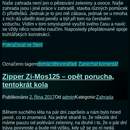
Naše zahrada není jen o pěstování zeleniny a ovoce. Naše
zahrada jsou i jiné práce v zahradě, stavba různých pomůcek
či přístřešků. Jednak je to pro mě zábava, jednak se u mnoha
z nich dá ušetřit dost peněz a být při tom na čerstvém
vzduchu. Vidím v tom smysluplné využití svého času a navíc
se vždy něco nového naučím. Naposledy přeplátované spoje
truhlářských konstrukcí.
…
Jak
Pokračovat ve čtení
jsem
se
naučil
na
Označeno tagem
domácí
dřevo
nářadí
Zanechat komentář
řezat
Jak
drážky
jsem
Zipper Zi-Mos125 – opět porucha,
do
se
dřeva
tentokrát kola
nauči
řezat
drážk
Publikováno
2. října 2017
Od
admin
Kategorie:
Zahrada
do
dřeva
Během suchého léta na pár dní zapršelo a nám bylo hned
jasné, co to znamená. Na jedné straně to, že několik dní
máme pauzu od polévání zeleniny, na druhé i to, že o pár dní
tráva povyroste a bude mít výšku, kdy už se po ní nedá