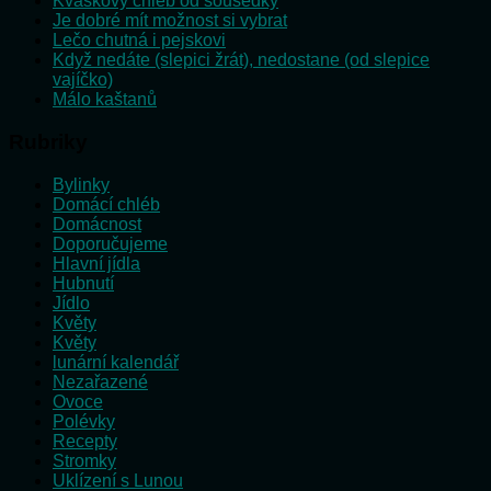
Kváskový chléb od sousedky
Je dobré mít možnost si vybrat
Lečo chutná i pejskovi
Když nedáte (slepici žrát), nedostane (od slepice
vajíčko)
Málo kaštanů
Rubriky
Bylinky
Domácí chléb
Domácnost
Doporučujeme
Hlavní jídla
Hubnutí
Jídlo
Květy
Květy
lunární kalendář
Nezařazené
Ovoce
Polévky
Recepty
Stromky
Uklízení s Lunou