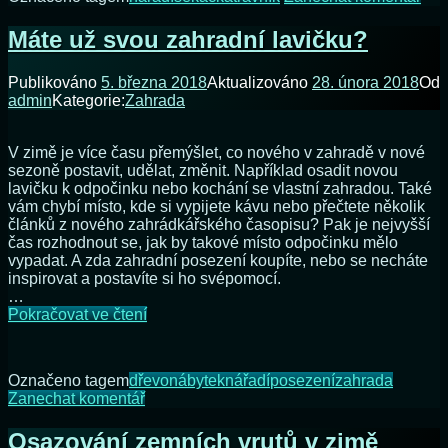
nestačí
Jed
sek
Máte už svou zahradní lavičku?
v
zah
Publikováno
5. března 2018
Aktualizováno
28. února 2018
Od
nes
admin
Kategorie:
Zahrada
V zimě je více času přemýšlet, co nového v zahradě v nové
sezoně postavit, udělat, změnit. Například osadit novou
lavičku k odpočinku nebo kochání se vlastní zahradou. Také
vám chybí místo, kde si vypijete kávu nebo přečtete několik
článků z nového zahrádkářského časopisu? Pak je nejvyšší
čas rozhodnout se, jak by takové místo odpočinku mělo
vypadat. A zda zahradní posezení koupíte, nebo se necháte
inspirovat a postavíte si ho svépomocí.
…
Máte
Pokračovat ve čtení
už
svou
zahradní
Označeno tagem
dřevo
nábytek
nářadí
posezení
zahrada
lavičku?
na
Zanechat komentář
Máte
už
Osazování zemních vrutů v zimě