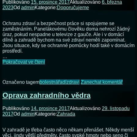
Publikováno
15. prosince 2017
Aktualizováno
6. března
zimě
2023
Od
admin
Kategorie:
Doporučujeme
Ochranu zdraví a bezpečnost práce si spojujeme se
zaměstnáním. Panelákovému člověku doma nehrozí žádný
úraz, pokud nespadne u televize z gauče. Ale i v domácí
dílně a zahradě bychom na své zdraví neměli zapomínat.
Jsou situace, kdy se ochranné pomůcky hodí také v domácím
prostředí.
…
Ochrana
Pokračovat ve čtení
zraku
a
sluchu
na
Označeno tagem
bolest
nářadí
zdraví
Zanechat komentář
v
Ochra
zahradě
zraku
Oprava zahradního vědra
a
sluchu
Publikováno
14. prosince 2017
Aktualizováno
29. listopadu
v
2017
Od
admin
Kategorie:
Zahrada
zahra
V zahradě je třeba často něco někam přenášet. Někdy menší
věci, jindy větší předměty, často sypké hmoty nebo seno či