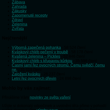
Zábava
Zahrada
Zákusky
Zapomenuté recepty
Zdraví
Zelenina
Zvířata
Nejčtenější
Výborná zapečená pohanka
- 58 524 čtení
Kváskový chléb pečený v troubě
- 58 178 čtení
Kvašená zelenina – Pickles
- 52 446 čtení
Kváskový chléb s křupavou kůrkou
- 35 598 čtení
Časný jarní řez ovocných stromů. Čemu svědčí, čemu
ne.
- 31 118 čtení
Založení kvásku
- 28 237 čtení
Letní řez ovocných dřevin
- 24 898 čtení
Mohlo by vás zajímat:
Přinášíme Vám
novinky ze světa vaření
Užijte si dokonalý odpočinek a uvolnění těla přímo v pohodlí