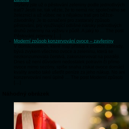
Slyšely jste už o pěstování zeleniny podle jednotlivých
tratí? Jestli ne, tak vězte, že to nemá nic společného se
železnicí a už vůbec ne s nějakou tratí pro běžce-
závodníky. Je to označení pro zastaralý způsob
pěstování, prý využívající odlišné nároky jednotlivých
druhů zeleniny na výživu v půdě. A jaký to … The post
Pěstování zeleniny […]
Moderní způsob konzervování ovoce – zavřeniny
V domácnostech, které mají přístup k plodům zahrady,
bývá zvykem všechno ovoce a zeleninu, která se
nezkonzumovala čerstvá, zakonzervovat na později.
Dnes už není důvodem nedostatek potravin či přímo
ovoce mimo sezóny, spíše snaha získat ovoce domácí
kvality anebo také ušetřit peníze za jeho nákup. No ani
konzervování není úplně … The post Moderní způsob
[…]
Náhodný obrázek