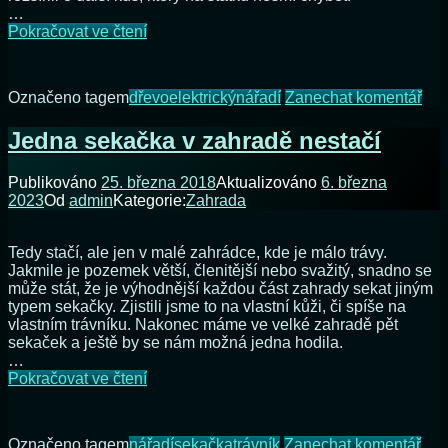
…
Už
Pokračovat ve čtení
máme
i
my
na
Označeno tagem
dřevo
elektrický
nářadí
Zanechat komentář
řetězovou
Už
pilu
má
Jedna sekačka v zahradě nestačí
i
my
Publikováno
25. března 2018
Aktualizováno
6. března
řet
2023
Od
admin
Kategorie:
Zahrada
pilu
Tedy stačí, ale jen v malé zahrádce, kde je málo trávy.
Jakmile je pozemek větší, členitější nebo svažitý, snadno se
může stát, že je výhodnější každou část zahrady sekat jiným
typem sekačky. Zjistili jsme to na vlastní kůži, či spíše na
vlastním trávníku. Nakonec máme ve velké zahradě pět
sekaček a ještě by se nám možná jedna hodila.
…
Jedna
Pokračovat ve čtení
sekačka
v
zahradě
na
Označeno tagem
nářadí
sekačka
trávník
Zanechat komentář