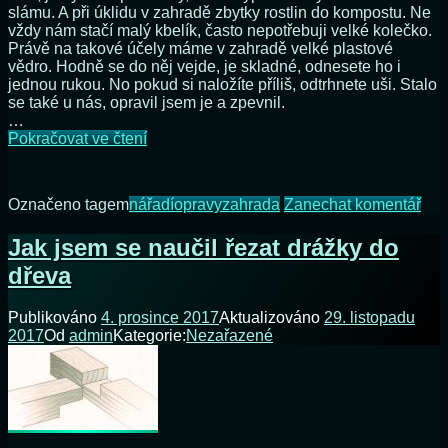
slámu. A při úklidu v zahradě zbytky rostlin do kompostu. Ne
vždy nám stačí malý kbelík, často nepotřebuji velké kolečko.
Právě na takové účely máme v zahradě velké plastové
vědro. Hodně se do něj vejde, je skladné, odnesete ho i
jednou rukou. No pokud si naložíte příliš, odtrhnete uši. Stalo
se také u nás, opravil jsem je a zpevnil.
…
Oprava
Pokračovat ve čtení
zahradního
vědra
na
Označeno tagem
nářadí
opravy
zahrada
Zanechat komentář
Opr
zah
Jak jsem se naučil řezat drážky do
věd
dřeva
Publikováno
4. prosince 2017
Aktualizováno
29. listopadu
2017
Od
admin
Kategorie:
Nezařazené