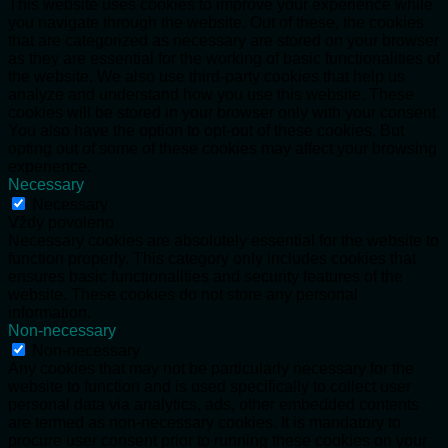
This website uses cookies to improve your experience while
you navigate through the website. Out of these, the cookies
that are categorized as necessary are stored on your browser
as they are essential for the working of basic functionalities of
the website. We also use third-party cookies that help us
analyze and understand how you use this website. These
cookies will be stored in your browser only with your consent.
You also have the option to opt-out of these cookies. But
opting out of some of these cookies may affect your browsing
experience.
Necessary
Necessary
Vždy povoleno
Necessary cookies are absolutely essential for the website to
function properly. This category only includes cookies that
ensures basic functionalities and security features of the
website. These cookies do not store any personal
information.
Non-necessary
Non-necessary
Any cookies that may not be particularly necessary for the
website to function and is used specifically to collect user
personal data via analytics, ads, other embedded contents
are termed as non-necessary cookies. It is mandatory to
procure user consent prior to running these cookies on your