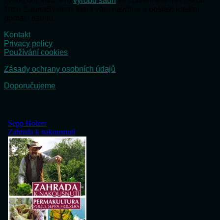
svého domova. Pro
výrobu saun
se spolehněte na českou
firmu SaunaSystem, která vám navrhne a postaví ideální
domácí saunu.
Kontakt
Privacy policy
Používání cookies
Zásady ochrany osobních údajů
Doporučujeme