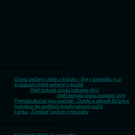
Nejnovější komentáře
Doma pečený chléb z kvásku - Byt v paneláku (cz)
:
Kváskový chléb pečený v troubě
admin
:
Opět bohatá úroda hokaido dýní
Emilie Vošlajerová
:
Opět bohatá úroda hokaido dýní
Permakulturisti jsou egoisté - Dobře a zdravě žít lehce
:
Investice do umělých hnojiv nemusí stačit
Lenka
:
„Čerstvé“ pečivo z mrazáku
Nejnovější příspěvky