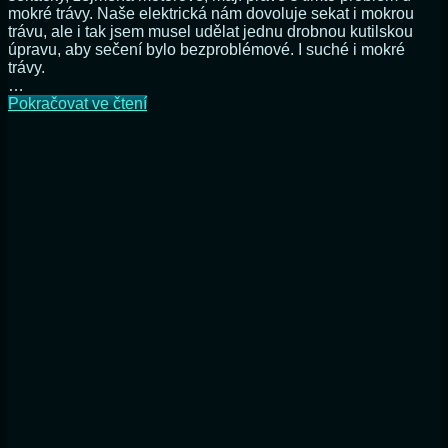
mokré trávy. Naše elektrická nám dovoluje sekat i mokrou
trávu, ale i tak jsem musel udělat jednu drobnou kutilskou
úpravu, aby sečení bylo bezproblémové. I suché i mokré
trávy.
…
Vylepšení
Pokračovat ve čtení
elektrické
sekačky