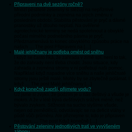
Připraveni na dvě sezóny ročně?
Mnozí pěstitelé zeleniny si stěžují na nepříznivé
přírodní podmínky a zejména na jejich změnu v
posledním období. Stabilita pěstování je pryč a dávné
pranostiky už dlouho neplatí. Na ověřené
agrotechnické termíny se nedá spolehnout a obvyklé
počasí mírného podnebního pásma je pryč.
Předznamenává to konec obvyklého způsobu práce na
našich … The post Připraveni na […]
Malé jehličnany je potřeba omést od sněhu
I když se často říká, že zahrada v zimě spí, není to tak,
že do zahrady není třeba chodit. Jsou situace, kdy
zahrada a zejména stromy v ní potřebují naši pomoc.
Například když napadne více sněhu a naše jehličnaté
stromy jsou ještě malé. Mohly by se zbytečně polámat. I
když … The post Malé jehličnany […]
Když konečně zaprší, přijmete vodu?
Už jsme si zvykli, že podzim je u nás deštivý a všude je
mokro. A že v létě bývá dešťových srážek méně, než
bývalo zvykem. Stížnosti na sucho slyšíme všude,
nejen od zemědělců, odvolávajíc se na deficit vláhy v
půdě vůči průměru. Ale přiznejme si, kdo je připraven
na dobu, … The post Když konečně […]
Pěstování zeleniny jednotlivých tratí ve vyvýšeném
záhonu