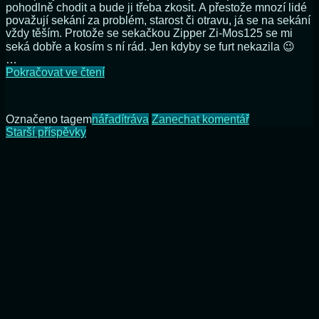
pohodlně chodit a bude ji třeba zkosit. A přestože mnozí lidé
považují sekání za problém, starost či otravu, já se na sekání
vždy těším. Protože se sekačkou Zipper Zi-Mos125 se mi
seká dobře a kosím s ní rád. Jen kdyby se furt nekazila 😉
…
Zipper
Pokračovat ve čtení
Zi-
Mos125
–
na
Označeno tagem
nářadí
tráva
Zanechat komentář
opět
Navigace
Zipper
Starší příspěvky
porucha,
Zi-
tentokrát
pro
Mos125
kola
–
příspěvky
opět
porucha,
tentokrát
kola