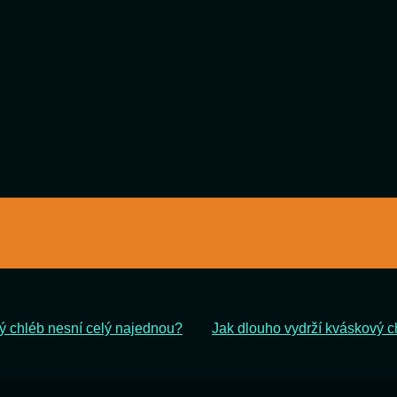
ý chléb nesní celý najednou?
Jak dlouho vydrží kváskový c