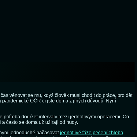
čas věnovat se mu, když člověk musí chodit do práce, pro děti
 na pandemické OČR či jste doma z jiných důvodů. Nyní
je potřeba dodržet intervaly mezi jednotlivými operacemi. Co
i a často se doma už užírají od nudy.
e nyní jednoduché načasovat
jednotlivé fáze pečení chleba