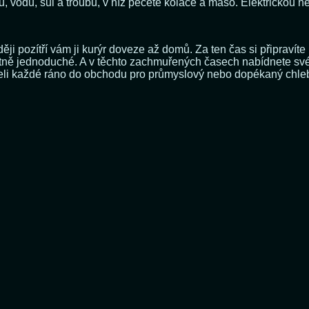
 vodu, sůl a troubu, v níž pečete koláče a maso. Elektrickou neb
ěji pozítří vám ji kurýr doveze až domů. Za ten čas si připravít
tně jednoduché. A v těchto zachmuřených časech nabídnete své r
useli každé ráno do obchodu pro průmyslový nebo dopékaný chle