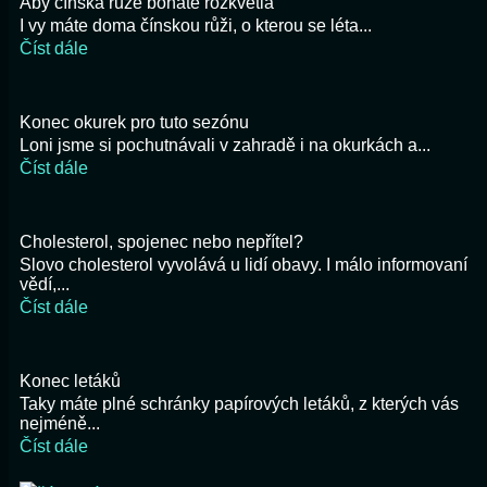
Aby čínská růže bohatě rozkvetla
I vy máte doma čínskou růži, o kterou se léta...
Číst dále
Konec okurek pro tuto sezónu
Loni jsme si pochutnávali v zahradě i na okurkách a...
Číst dále
Cholesterol, spojenec nebo nepřítel?
Slovo cholesterol vyvolává u lidí obavy. I málo informovaní
vědí,...
Číst dále
Konec letáků
Taky máte plné schránky papírových letáků, z kterých vás
nejméně...
Číst dále