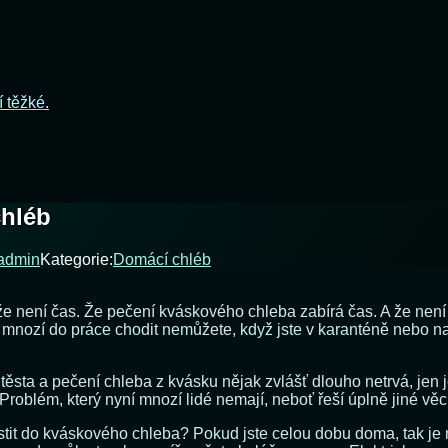
í těžké.
chléb
admin
Kategorie:
Domácí chléb
e není čas. Že pečení kváskového chleba zabírá čas. A že není 
yž mnozí do práce chodit nemůžete, když jste v karanténě nebo
těsta a pečení chleba z kvásku nějak zvlášť dlouho netrvá, jen 
roblém, který nyní mnozí lidé nemají, neboť řeší úplně jiné věc
pustit do kváskového chleba? Pokud jste celou dobu doma, tak j