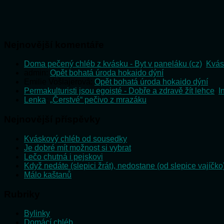
Nejnovější komentáře
Doma pečený chléb z kvásku - Byt v paneláku (cz)
:
Kvás
admin
:
Opět bohatá úroda hokaido dýní
Emilie Vošlajerová
:
Opět bohatá úroda hokaido dýní
Permakulturisti jsou egoisté - Dobře a zdravě žít lehce
:
I
Lenka
:
„Čerstvé“ pečivo z mrazáku
Nejnovější příspěvky
Kváskový chléb od sousedky
Je dobré mít možnost si vybrat
Lečo chutná i pejskovi
Když nedáte (slepici žrát), nedostane (od slepice vajíčko
Málo kaštanů
Rubriky
Bylinky
Domácí chléb