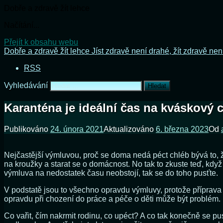
Dobře a zdravě žít lehce
Načítání...
Přejít k obsahu webu
Dobře a zdravě žít lehce
Jíst zdravě není drahé, žít zdravě nen
RSS
Vyhledávání
Karanténa je ideální čas na kváskový 
Publikováno
24. února 2021
Aktualizováno
6. března 2023
Od
Nejčastější výmluvou, proč se doma nedá péct chléb bývá to, ž
na kroužky a starat se o domácnost. No tak to zkuste teď, kd
výmluva na nedostatek času neobstojí, tak se do toho pusťte.
V podstatě jsou to všechno opravdu výmluvy, protože příprava 
opravdu při chození do práce a péče o děti může být problém. P
Co vařit, čím nakrmit rodinu, co upéct? A co tak konečně se 