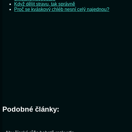
Když dělit stravu, tak správně
Proč se kváskový chléb nesní celý najednou?
Podobné články: