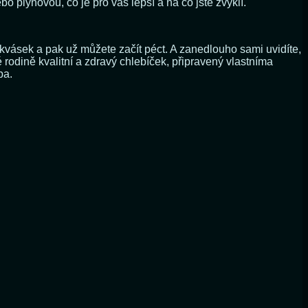
o plynovou, co je pro vás lepší a na co jste zvyklí.
e kvásek a pak už můžete začít péct. A zanedlouho sami uvidíte,
odině kvalitní a zdravý chlebíček, připravený vlastníma
ba.