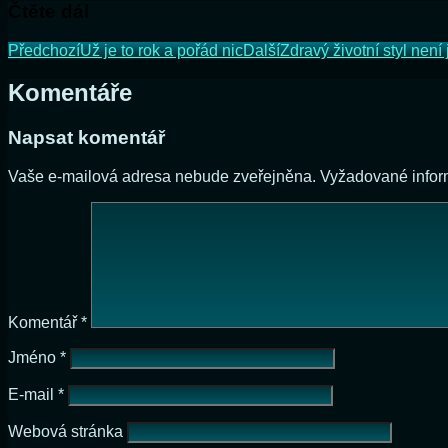
Čtěte dál
Předchozí
Už je to rok a pořád nic
Další
Zdravý životní styl nen
Komentáře
Napsat komentář
Vaše e-mailová adresa nebude zveřejněna.
Vyžadované info
Komentář
*
Jméno
*
E-mail
*
Webová stránka