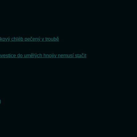
kový chléb pečený v troubě
nvestice do umělých hnojiv nemusí stačit
)