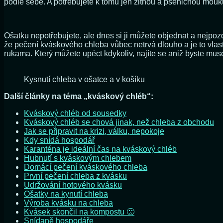
podle sebe. A potřebujete k tomu jen žitnou a pšeničnou mouku,
Ošatku nepotřebujete, ale dnes si ji můžete objednat a nejpozd
že pečení kváskového chleba vůbec netrvá dlouho a je to vlas
rukama. Který můžete upéct kdykoliv, najíte se aniž byste m
Kysnutí chleba v ošatce a v košíku
Další články na téma „kváskový chléb“:
Kváskový chléb od sousedky
Kváskový chléb se chová jinak, než chleba z obchodu
Jak se připravit na krizi, válku, nepokoje
Kdy snídá hospodář
Karanténa je ideální čas na kváskový chléb
Hubnutí s kváskovým chlebem
Domácí pečení kváskového chleba
První pečení chleba z kvásku
Udržování hotového kvásku
Ošatky na kynutí chleba
Výroba kvásku na chleba
Kvásek skončil na kompostu 🙁
Snídaně hospodáře