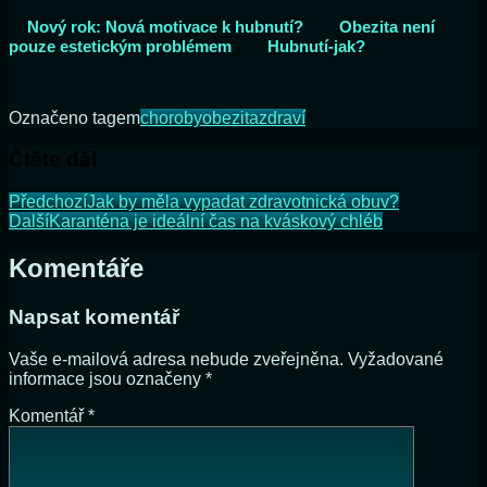
Nový rok: Nová motivace k hubnutí?
Obezita není
pouze estetickým problémem
Hubnutí-jak?
Označeno tagem
choroby
obezita
zdraví
Čtěte dál
Předchozí
Jak by měla vypadat zdravotnická obuv?
Další
Karanténa je ideální čas na kváskový chléb
Komentáře
Napsat komentář
Vaše e-mailová adresa nebude zveřejněna.
Vyžadované
informace jsou označeny
*
Komentář
*