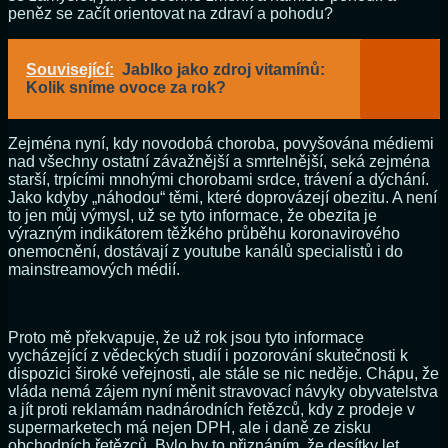
peněz se začít orientovat na zdraví a pohodu?
Související:
Jablko jako zdroj vitamínů:
Kolik sníme ovoce za rok?
Zejména nyní, kdy novodobá choroba, povyšována médiemi
nad všechny ostatní závažnější a smrtelnější, seká zejména
starší, trpícími mnohými chorobami srdce, trávení a dýchání.
Jako kdyby „náhodou“ těmi, které doprovázejí obezitu. A není
to jen můj výmysl, už se tyto informace, že obezita je
výrazným indikátorem těžkého průběhu koronavirového
onemocnění, dostávají z youtube kanálů specialistů i do
mainstreamových médií.
Proto mě překvapuje, že už rok jsou tyto informace
vycházející z vědeckých studií i pozorování skutečnosti k
dispozici široké veřejnosti, ale stále se nic neděje. Chápu, že
vláda nemá zájem nyní měnit stravovací návyky obyvatelstva
a jít proti reklamám nadnárodních řetězců, kdy z prodeje v
supermarketech má nejen DPH, ale i daně ze zisku
obchodních řetězců. Bylo by to přiznáním, že desítky let