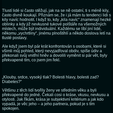
Tlustí lidé si často stěžují, jak na se ně ostatní, ti s méně kily,
často divně koukají. Přiznám se, že i já mám tu tendenci lidi s
kily navíc hodnotit. I když to, kdy „kila navíc“ znamenají hezké
oblinky a kdy již nevkusné tukové polštáře na všemožných
místech, může být individuální. Každému se líbí jiní lidé,
někomu „vychrtliny“, jinému plnoštíhlí a někdo doslova letí na
tlusté postavy.
Ale když jsem byl pár krát konfrontován s osobami, které si
všimli můj pohled, který nevyjadřoval obdiv, spíše údiv a
překonali svůj vnitřní hněv a dovolili vyměnit si pár vět, byly
překvapené tím, co jsem jim řekl.
„Klouby, srdce, vysoký tlak? Bolesti hlavy, bolesti zad?
Diabetes?“
Většinu z těch lidí tvořily ženy ve středním věku a byli
překvapené do jedné. Čekali cosi o kráse, vkusu, nevkusu a
otylosti. Jak říkám, krása je subjektivní kritérium a jak kdo
vypadá, je věc jeho – a jeho partnera, pokud je s tím
spokojen.