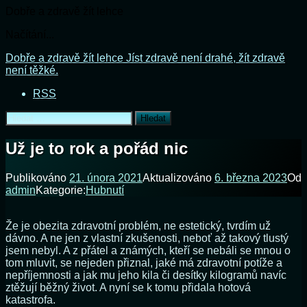
Dobře a zdravě žít lehce
Načítání...
Přejít
Dobře a zdravě žít lehce
Jíst zdravě není drahé, žít zdravě
k
není těžké.
obsahu
RSS
webu
Vyhledávání
Už je to rok a pořád nic
Publikováno
21. února 2021
Aktualizováno
6. března 2023
Od
admin
Kategorie:
Hubnutí
Že je obezita zdravotní problém, ne estetický, tvrdím už
dávno. A ne jen z vlastní zkušenosti, neboť až takový tlustý
jsem nebyl. A z přátel a známých, kteří se nebáli se mnou o
tom mluvit, se nejeden přiznal, jaké má zdravotní potíže a
nepříjemnosti a jak mu jeho kila či desítky kilogramů navíc
ztěžují běžný život. A nyní se k tomu přidala hotová
katastrofa.