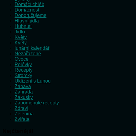
Domácí chléb
Domácnost
Doporučujeme
Hlavní jídla
Hubnutí
Jídlo
Květy
Květy
lunární kalendář
Nezařazené
Ovoce
Polévky
Recepty
Stromky
Uklízení s Lunou
Zábava
Zahrada
Zákusky
Zapomenuté recepty
Zdraví
Zelenina
Zvířata
Nejčtenější