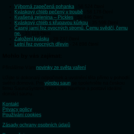
Výborná zapečená pohanka
- 58 524 čtení
Kváskový chléb pečený v troubě
- 58 178 čtení
Kvašená zelenina – Pickles
- 52 446 čtení
Kváskový chléb s křupavou kůrkou
- 35 598 čtení
Časný jarní řez ovocných stromů. Čemu svědčí, čemu
ne.
- 31 118 čtení
Založení kvásku
- 28 237 čtení
Letní řez ovocných dřevin
- 24 898 čtení
Mohlo by vás zajímat:
Přinášíme Vám
novinky ze světa vaření
Užijte si dokonalý odpočinek a uvolnění těla přímo v pohodlí
svého domova. Pro
výrobu saun
se spolehněte na českou
firmu SaunaSystem, která vám navrhne a postaví ideální
domácí saunu.
Kontakt
Privacy policy
Používání cookies
Zásady ochrany osobních údajů