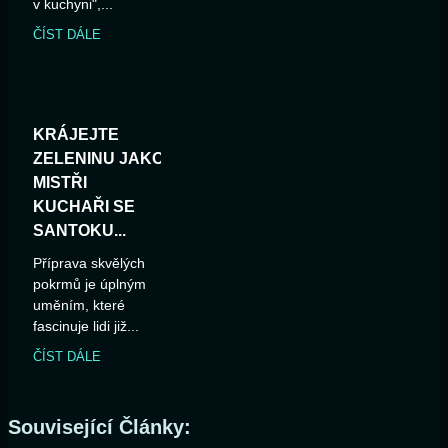
v kuchyni",...
ČÍST DÁLE
KRÁJEJTE
ZELENINU JAKO
MISTŘI
KUCHAŘI SE
SANTOKU...
Příprava skvělých
pokrmů je úplným
uměním, které
fascinuje lidi již...
ČÍST DÁLE
Související Články: