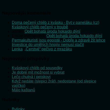
Nejnovější komentáře
Doma pečený chléb z kvásku - Byt v paneláku (cz)
:
Kváskový chléb pečený v troubě
admin
:
Opět bohatá úroda hokaido dýní
Emilie Vošlajerová
:
Opět bohatá úroda hokaido dýní
Permakulturisti jsou egoisté - Dobře a zdravě žít lehce
:
Investice do umělých hnojiv nemusí stačit
Lenka
:
„Čerstvé“ pečivo z mrazáku
Nejnovější příspěvky
Kváskový chléb od sousedky
Je dobré mít možnost si vybrat
Lečo chutná i pejskovi
Když nedáte (slepici žrát), nedostane (od slepice
vajíčko)
Málo kaštanů
Rubriky
Bylinky