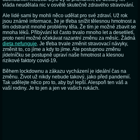
vláda neudělala nic v osvětě skutečně zdravého stravování.
Ale lidé sami by mohli něco udělat pro své zdraví. Už rok
jsou známé informace, že je třeba snížit tělesnou hmotnost a
tím odstranit mnohé problémy těla. Že tím je možné zbavit se
mnoha léků. Přibývání kil často trvalo mnoho let a desetiletí,
proto není možné očekávat razantní změnu za měsíc. Žádná
dieta nefunguje
. Je třeba trvale změnit stravovací návyky,
změnit to, co jíme a kdy to jíme. Ale postupnou změnu
jídelníčku se postupně upraví naše hmotnost a klesnou
rizikové faktory covid-19.
Během lockdownu a zákazu vycházení je ideální čas na
změnu. Život už nikdy nebude takový, jako před pandemií.
Tak udělejte něco pro to, aby byl lepší. Alespoň ten váš a
vaší rodiny. Je to jen a jen ve vašich rukách.