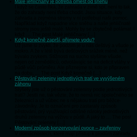
Malé jehličnany je potřeba omést od sněhu
I když se často říká, že zahrada v zimě spí, není to tak,
že do zahrady není třeba chodit. Jsou situace, kdy
zahrada a zejména stromy v ní potřebují naši pomoc.
Například když napadne více sněhu a naše jehličnaté
stromy jsou ještě malé. Mohly by se zbytečně polámat. I
když … The post Malé jehličnany […]
Když konečně zaprší, přijmete vodu?
Už jsme si zvykli, že podzim je u nás deštivý a všude je
mokro. A že v létě bývá dešťových srážek méně, než
bývalo zvykem. Stížnosti na sucho slyšíme všude,
nejen od zemědělců, odvolávajíc se na deficit vláhy v
půdě vůči průměru. Ale přiznejme si, kdo je připraven
na dobu, … The post Když konečně […]
Pěstování zeleniny jednotlivých tratí ve vyvýšeném
záhonu
Slyšely jste už o pěstování zeleniny podle jednotlivých
tratí? Jestli ne, tak vězte, že to nemá nic společného se
železnicí a už vůbec ne s nějakou tratí pro běžce-
závodníky. Je to označení pro zastaralý způsob
pěstování, prý využívající odlišné nároky jednotlivých
druhů zeleniny na výživu v půdě. A jaký to … The post
Pěstování zeleniny […]
Moderní způsob konzervování ovoce – zavřeniny
V domácnostech, které mají přístup k plodům zahrady,