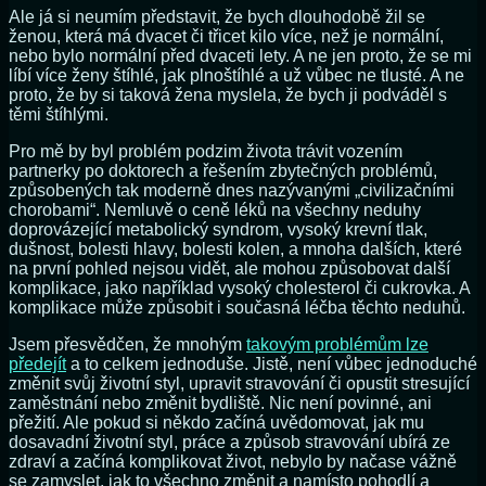
Ale já si neumím představit, že bych dlouhodobě žil se
ženou, která má dvacet či třicet kilo více, než je normální,
nebo bylo normální před dvaceti lety. A ne jen proto, že se mi
líbí více ženy štíhlé, jak plnoštíhlé a už vůbec ne tlusté. A ne
proto, že by si taková žena myslela, že bych ji podváděl s
těmi štíhlými.
Pro mě by byl problém podzim života trávit vozením
partnerky po doktorech a řešením zbytečných problémů,
způsobených tak moderně dnes nazývanými „civilizačními
chorobami“. Nemluvě o ceně léků na všechny neduhy
doprovázející metabolický syndrom, vysoký krevní tlak,
dušnost, bolesti hlavy, bolesti kolen, a mnoha dalších, které
na první pohled nejsou vidět, ale mohou způsobovat další
komplikace, jako například vysoký cholesterol či cukrovka. A
komplikace může způsobit i současná léčba těchto neduhů.
Jsem přesvědčen, že mnohým
takovým problémům lze
předejít
a to celkem jednoduše. Jistě, není vůbec jednoduché
změnit svůj životní styl, upravit stravování či opustit stresující
zaměstnání nebo změnit bydliště. Nic není povinné, ani
přežití. Ale pokud si někdo začíná uvědomovat, jak mu
dosavadní životní styl, práce a způsob stravování ubírá ze
zdraví a začíná komplikovat život, nebylo by načase vážně
se zamyslet, jak to všechno změnit a namísto pohodlí a