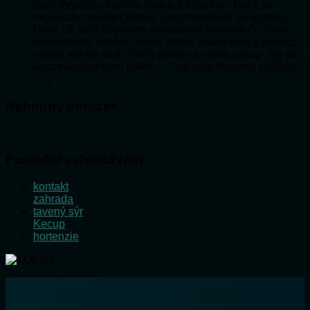
bývá zvykem všechno ovoce a zeleninu, která se
nezkonzumovala čerstvá, zakonzervovat na později.
Dnes už není důvodem nedostatek potravin či přímo
ovoce mimo sezóny, spíše snaha získat ovoce domácí
kvality anebo také ušetřit peníze za jeho nákup. No ani
konzervování není úplně … The post Moderní způsob
[…]
Náhodný obrázek
Poslední vyhledávání
kontakt
zahrada
tavený sýr
Kecup
hortenzie