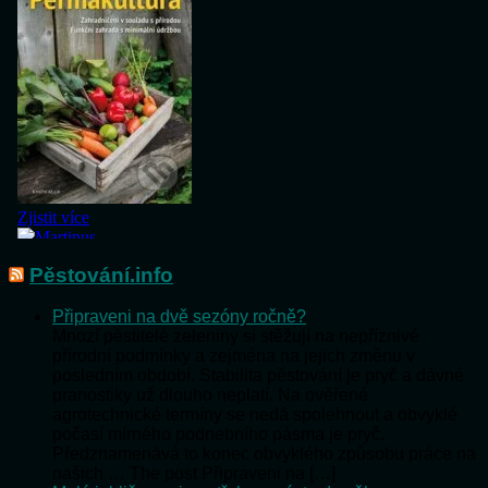
Pěstování.info
Připraveni na dvě sezóny ročně?
Mnozí pěstitelé zeleniny si stěžují na nepříznivé
přírodní podmínky a zejména na jejich změnu v
posledním období. Stabilita pěstování je pryč a dávné
pranostiky už dlouho neplatí. Na ověřené
agrotechnické termíny se nedá spolehnout a obvyklé
počasí mírného podnebního pásma je pryč.
Předznamenává to konec obvyklého způsobu práce na
našich … The post Připraveni na […]