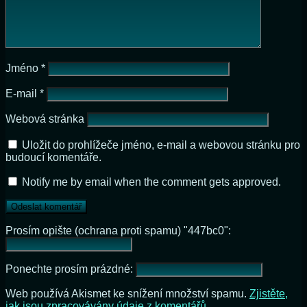
Jméno
*
E-mail
*
Webová stránka
Uložit do prohlížeče jméno, e-mail a webovou stránku pro
budoucí komentáře.
Notify me by email when the comment gets approved.
Prosím opište (ochrana proti spamu) "447bc0":
Ponechte prosím prázdné:
Web používá Akismet ke snížení množství spamu.
Zjistěte,
jak jsou zpracovávány údaje z komentářů.