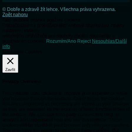
© Dobře a zdravě žít lehce. Všechna práva vyhrazena.
Zpět nahoru
Tato webová stránka používá cookies.
Pokračováním v prohlížení této webové stránky bez změny
nastavení vašeho
webového prohlížeče pro soubory cookie souhlasíte s
používáním cookies.
Rozumím/Ano
Reject
Nesouhlas/Další
info
Nastavení Cookies
Zavřít
Privacy Overview
This website uses cookies to improve your experience while
you navigate through the website. Out of these, the cookies
that are categorized as necessary are stored on your browser
as they are essential for the working of basic functionalities of
the website. We also use third-party cookies that help us
analyze and understand how you use this website. These
cookies will be stored in your browser only with your consent.
You also have the option to opt-out of these cookies. But