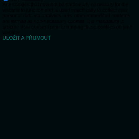
Any cookies that may not be particularly necessary for the
website to function and is used specifically to collect user
personal data via analytics, ads, other embedded contents
are termed as non-necessary cookies. It is mandatory to
procure user consent prior to running these cookies on your
website.
ULOŽIT A PŘIJMOUT