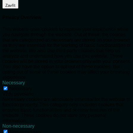
Zavřít
Privacy Overview
This website uses cookies to improve your experience while
you navigate through the website. Out of these, the cookies
that are categorized as necessary are stored on your browser
as they are essential for the working of basic functionalities of
the website. We also use third-party cookies that help us
analyze and understand how you use this website. These
cookies will be stored in your browser only with your consent.
You also have the option to opt-out of these cookies. But
opting out of some of these cookies may affect your browsing
experience.
Necessary
Necessary
Vždy povoleno
Necessary cookies are absolutely essential for the website to
function properly. This category only includes cookies that
ensures basic functionalities and security features of the
website. These cookies do not store any personal
information.
Non-necessary
Non-necessary