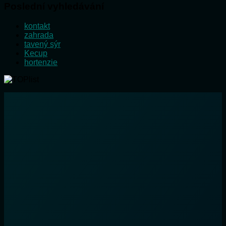
Poslední vyhledávání
kontakt
zahrada
tavený sýr
Kecup
hortenzie