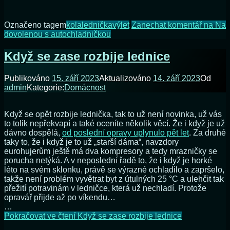
Označeno tagem
kola
lednička
výlet
Zanechat komentář
na Na
dovolenou s autochladničkou
Když se zase rozbije lednice
Publikováno
15. září 2023
Aktualizováno
14. září 2023
Od
admin
Kategorie:
Domácnost
Když se opět rozbije lednička, tak to už není novinka, už vás
to tolik nepřekvapí a také oceníte několik věcí. Že i když je už
dávno dospělá,
od poslední opravy uplynulo pět let
. Za druhé
taky to, že i když je to už „starší dáma“, navzdory
eurohujerům ještě má dva kompresory a tedy mrazničky se
porucha netýká. A v neposlední řadě to, že i když je horké
léto na svém sklonku, právě se výrazné ochladilo a zapršelo,
takže není problém vyvětrat byt z útulných 25 °C a ulehčit tak
přežití potravinám v ledničce, která už nechladí. Protože
opravář přijde až po víkendu…
…
Pokračovat ve čtení
Když se zase rozbije lednice