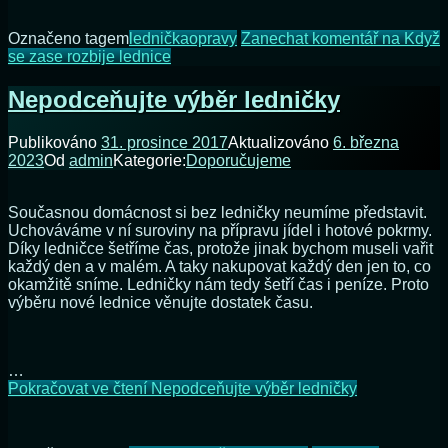
Označeno tagem
lednička
opravy
Zanechat komentář
na Když
se zase rozbije lednice
Nepodceňujte výběr ledničky
Publikováno
31. prosince 2017
Aktualizováno
6. března
2023
Od
admin
Kategorie:
Doporučujeme
Současnou domácnost si bez ledničky neumíme představit.
Uchováváme v ní suroviny na přípravu jídel i hotové pokrmy.
Díky ledničce šetříme čas, protože jinak bychom museli vařit
každý den a v malém. A taky nakupovat každý den jen to, co
okamžitě sníme. Ledničky nám tedy šetří čas i peníze. Proto
výběru nové lednice věnujte dostatek času.
…
Pokračovat ve čtení
Nepodceňujte výběr ledničky