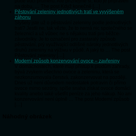
půdě vůči průměru. Ale přiznejme si, kdo je připraven
na dobu, … The post Když konečně […]
Pěstování zeleniny jednotlivých tratí ve vyvýšeném
záhonu
Slyšely jste už o pěstování zeleniny podle jednotlivých
tratí? Jestli ne, tak vězte, že to nemá nic společného se
železnicí a už vůbec ne s nějakou tratí pro běžce-
závodníky. Je to označení pro zastaralý způsob
pěstování, prý využívající odlišné nároky jednotlivých
druhů zeleniny na výživu v půdě. A jaký to … The post
Pěstování zeleniny […]
Moderní způsob konzervování ovoce – zavřeniny
V domácnostech, které mají přístup k plodům zahrady,
bývá zvykem všechno ovoce a zeleninu, která se
nezkonzumovala čerstvá, zakonzervovat na později.
Dnes už není důvodem nedostatek potravin či přímo
ovoce mimo sezóny, spíše snaha získat ovoce domácí
kvality anebo také ušetřit peníze za jeho nákup. No ani
konzervování není úplně … The post Moderní způsob
[…]
Náhodný obrázek