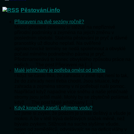
Pěstování.info
Připraveni na dvě sezóny ročně?
Mnozí pěstitelé zeleniny si stěžují na nepříznivé
přírodní podmínky a zejména na jejich změnu v
posledním období. Stabilita pěstování je pryč a dávné
pranostiky už dlouho neplatí. Na ověřené
agrotechnické termíny se nedá spolehnout a obvyklé
počasí mírného podnebního pásma je pryč.
Předznamenává to konec obvyklého způsobu práce na
našich … The post Připraveni na […]
Malé jehličnany je potřeba omést od sněhu
I když se často říká, že zahrada v zimě spí, není to tak,
že do zahrady není třeba chodit. Jsou situace, kdy
zahrada a zejména stromy v ní potřebují naši pomoc.
Například když napadne více sněhu a naše jehličnaté
stromy jsou ještě malé. Mohly by se zbytečně polámat. I
když … The post Malé jehličnany […]
Když konečně zaprší, přijmete vodu?
Už jsme si zvykli, že podzim je u nás deštivý a všude je
mokro. A že v létě bývá dešťových srážek méně, než
bývalo zvykem. Stížnosti na sucho slyšíme všude,
nejen od zemědělců, odvolávajíc se na deficit vláhy v