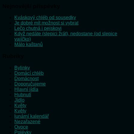
Nejnovější příspěvky
Kváskový chléb od sousedky
Je dobré mít možnost si vybrat
Lečo chutná i pejskovi
Když nedáte (slepici žrát), nedostane (od slepice
vajíčko)
Málo kaštanů
Rubriky
Bylinky
Domácí chléb
Domácnost
Doporučujeme
Hlavní jídla
Hubnutí
Jídlo
Květy
Květy
lunární kalendář
Nezařazené
Ovoce
Polévky