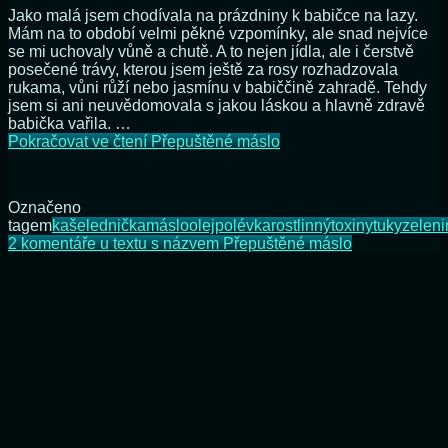
Jako malá jsem chodívala na prázdniny k babičce na lazy.
Mám na to období velmi pěkné vzpomínky, ale snad nejvíce
se mi uchovaly vůně a chutě. A to nejen jídla, ale i čerstvě
posečené trávy, kterou jsem ještě za rosy rozhadzovala
rukama, vůni růží nebo jasmínu v babiččině zahradě. Tehdy
jsem si ani neuvědomovala s jakou láskou a hlavně zdravě
babička vařila. …
Pokračovat ve čtení
Přepuštěné máslo
Označeno
tagem
kaše
lednička
máslo
olej
polévka
rostlinný
toxiny
tuky
zeleni
2 komentáře
u textu s názvem Přepuštěné máslo