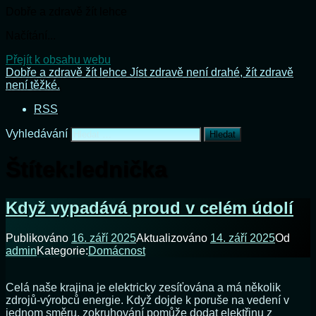
Dobře a zdravě žít lehce
Načítání...
Přejít k obsahu webu
Dobře a zdravě žít lehce
Jíst zdravě není drahé, žít zdravě
není těžké.
RSS
Vyhledávání
Štítek:
lednička
Když vypadává proud v celém údolí
Publikováno
16. září 2025
Aktualizováno
14. září 2025
Od
admin
Kategorie:
Domácnost
Celá naše krajina je elektricky zesíťována a má několik
zdrojů-výrobců energie. Když dojde k poruše na vedení v
jednom směru, zokruhování pomůže dodat elektřinu z