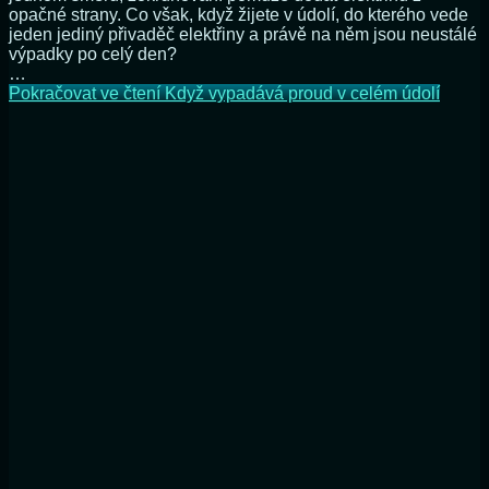
opačné strany. Co však, když žijete v údolí, do kterého vede
jeden jediný přivaděč elektřiny a právě na něm jsou neustálé
výpadky po celý den?
…
Pokračovat ve čtení
Když vypadává proud v celém údolí