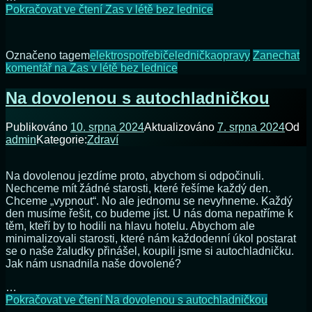
Pokračovat ve čtení
Zas v létě bez lednice
Označeno tagem
elektrospotřebiče
lednička
opravy
Zanechat
komentář
na Zas v létě bez lednice
Na dovolenou s autochladničkou
Publikováno
10. srpna 2024
Aktualizováno
7. srpna 2024
Od
admin
Kategorie:
Zdraví
Na dovolenou jezdíme proto, abychom si odpočinuli.
Nechceme mít žádné starosti, které řešíme každý den.
Chceme „vypnout“. No ale jednomu se nevyhneme. Každý
den musíme řešit, co budeme jíst. U nás doma nepatříme k
těm, kteří by to hodili na hlavu hotelu. Abychom ale
minimalizovali starosti, které nám každodenní úkol postarat
se o naše žaludky přinášel, koupili jsme si autochladničku.
Jak nám usnadnila naše dovolené?
…
Pokračovat ve čtení
Na dovolenou s autochladničkou