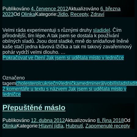
Publikováno
4. července 2012
Aktualizováno
6. března
2023
Od
Olinka
Kategorie:
Jídlo
,
Recepty
,
Zdraví
Velmi ráda experimentuji s různými druhy
sladidel
. Čím
přírodnější, tím lépe. A tak jsem se dostala k používání
obilných sladů. Jsou dost sladké, mně do snídaňové lněné
kaše stačí jedna kávová lžička a tak mi takový zavařeninový
pohár vydrží velmi dlouho. …
Pokračovat ve čtení
Jak jsem si udělala místo v ledničce
Označeno
tagem
cholesterol
cukr
ječný
lednička
med
minerály
obilí
slad
sladit
2 komentáře
u textu s názvem Jak jsem si udělala místo v
ledničce
Přepuštěné máslo
Publikováno
12. dubna 2012
Aktualizováno
8. října 2018
Od
Olinka
Kategorie:
Hlavní jídla
,
Hubnutí
,
Zapomenuté recepty