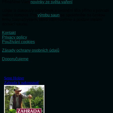
Přinášíme Vám
novinky ze světa vaření
Užijte si dokonalý odpočinek a uvolnění těla přímo v pohodlí
svého domova. Pro
výrobu saun
se spolehněte na českou
firmu SaunaSystem, která vám navrhne a postaví ideální
domácí saunu.
Kontakt
Privacy policy
Používání cookies
Zásady ochrany osobních údajů
Doporučujeme