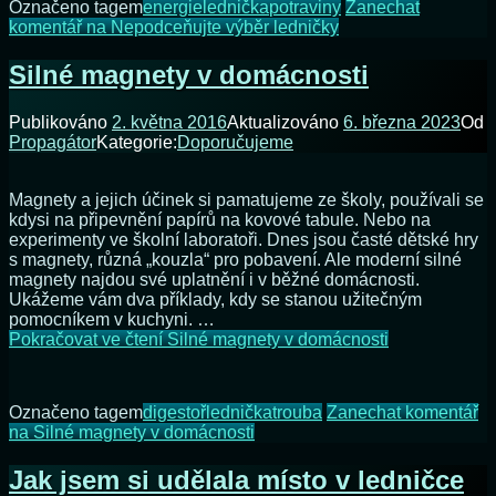
Označeno tagem
energie
lednička
potraviny
Zanechat
komentář
na Nepodceňujte výběr ledničky
Silné magnety v domácnosti
Publikováno
2. května 2016
Aktualizováno
6. března 2023
Od
Propagátor
Kategorie:
Doporučujeme
Magnety a jejich účinek si pamatujeme ze školy, používali se
kdysi na připevnění papírů na kovové tabule. Nebo na
experimenty ve školní laboratoři. Dnes jsou časté dětské hry
s magnety, různá „kouzla“ pro pobavení. Ale moderní silné
magnety najdou své uplatnění i v běžné domácnosti.
Ukážeme vám dva příklady, kdy se stanou užitečným
pomocníkem v kuchyni. …
Pokračovat ve čtení
Silné magnety v domácnosti
Označeno tagem
digestoř
lednička
trouba
Zanechat komentář
na Silné magnety v domácnosti
Jak jsem si udělala místo v ledničce