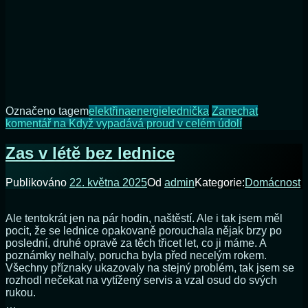
Označeno tagem
elektřina
energie
lednička
Zanechat
komentář
na Když vypadává proud v celém údolí
Zas v létě bez lednice
Publikováno
22. května 2025
Od
admin
Kategorie:
Domácnost
Ale tentokrát jen na pár hodin, naštěstí. Ale i tak jsem měl
pocit, že se lednice opakovaně porouchala nějak brzy po
poslední, druhé opravě za těch třicet let, co ji máme. A
poznámky nelhaly, porucha byla před necelým rokem.
Všechny příznaky ukazovaly na stejný problém, tak jsem se
rozhodl nečekat na vytížený servis a vzal osud do svých
rukou.
…