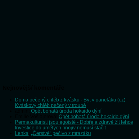
Nejnovější komentáře
Doma pečený chléb z kvásku - Byt v paneláku (cz)
:
Kváskový chléb pečený v troubě
admin
:
Opět bohatá úroda hokaido dýní
Emilie Vošlajerová
:
Opět bohatá úroda hokaido dýní
Permakulturisti jsou egoisté - Dobře a zdravě žít lehce
:
Investice do umělých hnojiv nemusí stačit
Lenka
:
„Čerstvé“ pečivo z mrazáku