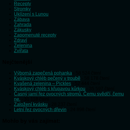
Recepty
Stromky
Uklízení s Lunou
Zábava
Zahrada
Zákusky
Zapomenuté recepty
Zdraví
Zelenina
Zvířata
Nejčtenější
Výborná zapečená pohanka
- 58 524 čtení
Kváskový chléb pečený v troubě
- 58 178 čtení
Kvašená zelenina – Pickles
- 52 444 čtení
Kváskový chléb s křupavou kůrkou
- 35 597 čtení
Časný jarní řez ovocných stromů. Čemu svědčí, čemu
ne.
- 31 118 čtení
Založení kvásku
- 28 237 čtení
Letní řez ovocných dřevin
- 24 898 čtení
Mohlo by vás zajímat: