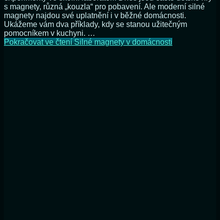
s magnety, různá „kouzla“ pro pobavení. Ale moderní silné
magnety najdou své uplatnění i v běžné domácnosti.
Ukážeme vám dva příklady, kdy se stanou užitečným
pomocníkem v kuchyni. …
Pokračovat ve čtení
Silné magnety v domácnosti