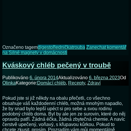
Označeno tagem
digestoř
lednička
trouba
Zanechat komentář
na Silné magnety v domácnosti
Kváskový chléb pečený v troubě
Publikováno
6. února 2014
Aktualizováno
6. března 2023
Od
Olinka
Kategorie:
Domácí chléb
,
Recepty
,
Zdraví
Pokud jste si již někdy na obalu přečetli, co všechno
obsahuje váš každodenní chléb, možná mnohým napadlo,
že by snad bylo lepší upéct si pro sebe a svou rodinu
podobný chléb doma. Byl by ale jen ze surovin, které do něj
opravdu patří. Žádná éčka, žádná zbytečná chemie. A navíc
čerstvě upečený, voňavý, s křupavou kůrkou. Pokud to
chcete zkusit, prosím. Prozradím vám můj momentálně