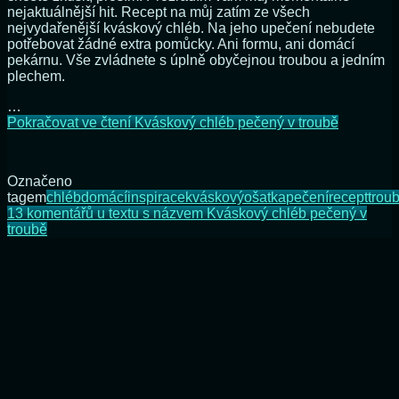
nejaktuálnější hit. Recept na můj zatím ze všech
nejvydařenější kváskový chléb. Na jeho upečení nebudete
potřebovat žádné extra pomůcky. Ani formu, ani domácí
pekárnu. Vše zvládnete s úplně obyčejnou troubou a jedním
plechem.
…
Pokračovat ve čtení
Kváskový chléb pečený v troubě
Označeno
tagem
chléb
domácí
inspirace
kváskový
ošatka
pečení
recept
trou
13 komentářů
u textu s názvem Kváskový chléb pečený v
troubě