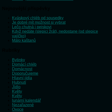
Nejnovější příspěvky
Kváskový chléb od sousedky
Je dobré mít možnost si vybrat
Lečo chutná i pejskovi
Když nedáte (slepici žrát), nedostane (od slepice
vajíčko)
Málo kaštanů
Rubriky
Bylinky
Domácí chléb
Domácnost
Doporučujeme
Hlavní jídla
Hubnutí
Jídlo
Květy
Květy
lunární kalendář
Nezařazené
Ovoce