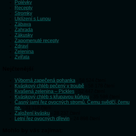
Polévky
Recepty
Stromky
Uklízení s Lunou
Zábava
Zahrada
Zákusky
Zapomenuté recepty
Zdraví
Zelenina
Zvířata
Nejčtenější
Výborná zapečená pohanka
- 58 524 čtení
Kváskový chléb pečený v troubě
- 58 178 čtení
Kvašená zelenina – Pickles
- 52 447 čtení
Kváskový chléb s křupavou kůrkou
- 35 598 čtení
Časný jarní řez ovocných stromů. Čemu svědčí, čemu
ne.
- 31 118 čtení
Založení kvásku
- 28 237 čtení
Letní řez ovocných dřevin
- 24 898 čtení
Mohlo by vás zajímat: