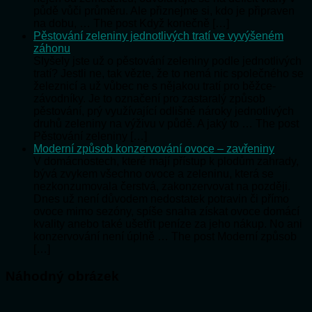
půdě vůči průměru. Ale přiznejme si, kdo je připraven
na dobu, … The post Když konečně […]
Pěstování zeleniny jednotlivých tratí ve vyvýšeném
záhonu
Slyšely jste už o pěstování zeleniny podle jednotlivých
tratí? Jestli ne, tak vězte, že to nemá nic společného se
železnicí a už vůbec ne s nějakou tratí pro běžce-
závodníky. Je to označení pro zastaralý způsob
pěstování, prý využívající odlišné nároky jednotlivých
druhů zeleniny na výživu v půdě. A jaký to … The post
Pěstování zeleniny […]
Moderní způsob konzervování ovoce – zavřeniny
V domácnostech, které mají přístup k plodům zahrady,
bývá zvykem všechno ovoce a zeleninu, která se
nezkonzumovala čerstvá, zakonzervovat na později.
Dnes už není důvodem nedostatek potravin či přímo
ovoce mimo sezóny, spíše snaha získat ovoce domácí
kvality anebo také ušetřit peníze za jeho nákup. No ani
konzervování není úplně … The post Moderní způsob
[…]
Náhodný obrázek