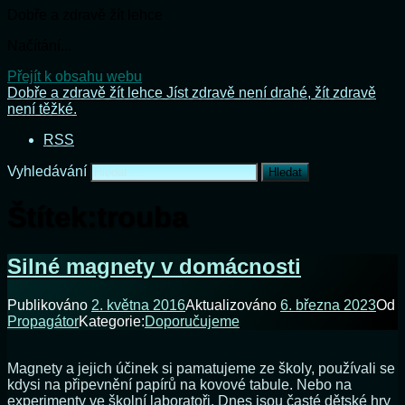
Dobře a zdravě žít lehce
Načítání...
Přejít k obsahu webu
Dobře a zdravě žít lehce
Jíst zdravě není drahé, žít zdravě
není těžké.
RSS
Vyhledávání
Štítek:
trouba
Silné magnety v domácnosti
Publikováno
2. května 2016
Aktualizováno
6. března 2023
Od
Propagátor
Kategorie:
Doporučujeme
Magnety a jejich účinek si pamatujeme ze školy, používali se
kdysi na připevnění papírů na kovové tabule. Nebo na
experimenty ve školní laboratoři. Dnes jsou časté dětské hry