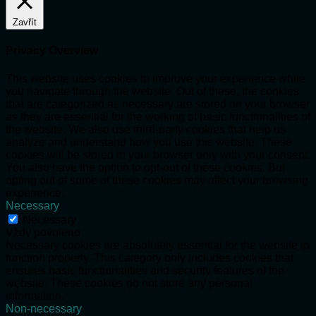
Zavřít
Privacy Overview
This website uses cookies to improve your experience while
you navigate through the website. Out of these, the cookies
that are categorized as necessary are stored on your browser
as they are essential for the working of basic functionalities of
the website. We also use third-party cookies that help us
analyze and understand how you use this website. These
cookies will be stored in your browser only with your consent.
You also have the option to opt-out of these cookies. But
opting out of some of these cookies may affect your browsing
experience.
Necessary
Necessary
Vždy povoleno
Necessary cookies are absolutely essential for the website to
function properly. This category only includes cookies that
ensures basic functionalities and security features of the
website. These cookies do not store any personal
information.
Non-necessary