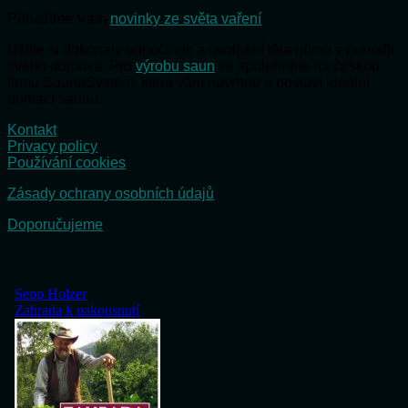
Přinášíme Vám
novinky ze světa vaření
Užijte si dokonalý odpočinek a uvolnění těla přímo v pohodlí
svého domova. Pro
výrobu saun
se spolehněte na českou
firmu SaunaSystem, která vám navrhne a postaví ideální
domácí saunu.
Kontakt
Privacy policy
Používání cookies
Zásady ochrany osobních údajů
Doporučujeme