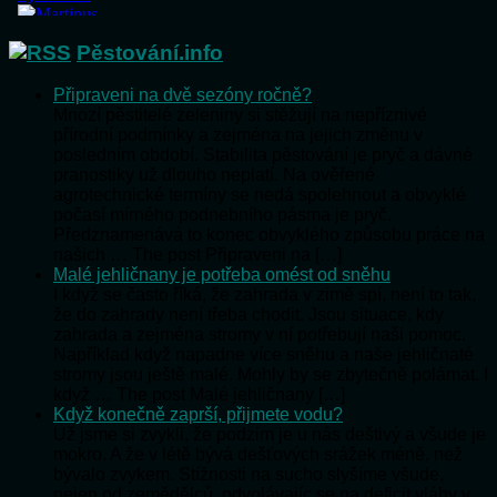
Pěstování.info
Připraveni na dvě sezóny ročně?
Mnozí pěstitelé zeleniny si stěžují na nepříznivé
přírodní podmínky a zejména na jejich změnu v
posledním období. Stabilita pěstování je pryč a dávné
pranostiky už dlouho neplatí. Na ověřené
agrotechnické termíny se nedá spolehnout a obvyklé
počasí mírného podnebního pásma je pryč.
Předznamenává to konec obvyklého způsobu práce na
našich … The post Připraveni na […]
Malé jehličnany je potřeba omést od sněhu
I když se často říká, že zahrada v zimě spí, není to tak,
že do zahrady není třeba chodit. Jsou situace, kdy
zahrada a zejména stromy v ní potřebují naši pomoc.
Například když napadne více sněhu a naše jehličnaté
stromy jsou ještě malé. Mohly by se zbytečně polámat. I
když … The post Malé jehličnany […]
Když konečně zaprší, přijmete vodu?
Už jsme si zvykli, že podzim je u nás deštivý a všude je
mokro. A že v létě bývá dešťových srážek méně, než
bývalo zvykem. Stížnosti na sucho slyšíme všude,
nejen od zemědělců, odvolávajíc se na deficit vláhy v