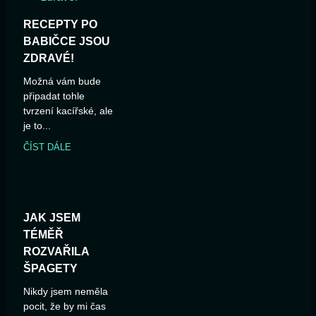
RECEPTY PO
BABIČCE JSOU
ZDRAVÉ!
Možná vám bude
připadat tohle
tvrzení kacířské, ale
je to...
ČÍST DÁLE
JAK JSEM
TÉMĚŘ
ROZVAŘILA
ŠPAGETY
Nikdy jsem neměla
pocit, že by mi čas