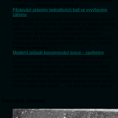
půdě vůči průměru. Ale přiznejme si, kdo je připraven
na dobu, … The post Když konečně […]
Pěstování zeleniny jednotlivých tratí ve vyvýšeném
záhonu
Slyšely jste už o pěstování zeleniny podle jednotlivých
tratí? Jestli ne, tak vězte, že to nemá nic společného se
železnicí a už vůbec ne s nějakou tratí pro běžce-
závodníky. Je to označení pro zastaralý způsob
pěstování, prý využívající odlišné nároky jednotlivých
druhů zeleniny na výživu v půdě. A jaký to … The post
Pěstování zeleniny […]
Moderní způsob konzervování ovoce – zavřeniny
V domácnostech, které mají přístup k plodům zahrady,
bývá zvykem všechno ovoce a zeleninu, která se
nezkonzumovala čerstvá, zakonzervovat na později.
Dnes už není důvodem nedostatek potravin či přímo
ovoce mimo sezóny, spíše snaha získat ovoce domácí
kvality anebo také ušetřit peníze za jeho nákup. No ani
konzervování není úplně … The post Moderní způsob
[…]
Náhodný obrázek