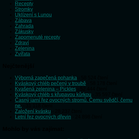
Recepty
Stromky
Uklízení s Lunou
Zábava
Zahrada
Zákusky
Zapomenuté recepty
Zdraví
Zelenina
Zvířata
Nejčtenější
Výborná zapečená pohanka
- 58 524 čtení
Kváskový chléb pečený v troubě
- 58 178 čtení
Kvašená zelenina – Pickles
- 52 444 čtení
Kváskový chléb s křupavou kůrkou
- 35 597 čtení
Časný jarní řez ovocných stromů. Čemu svědčí, čemu
ne.
- 31 118 čtení
Založení kvásku
- 28 237 čtení
Letní řez ovocných dřevin
- 24 898 čtení
Mohlo by vás zajímat: