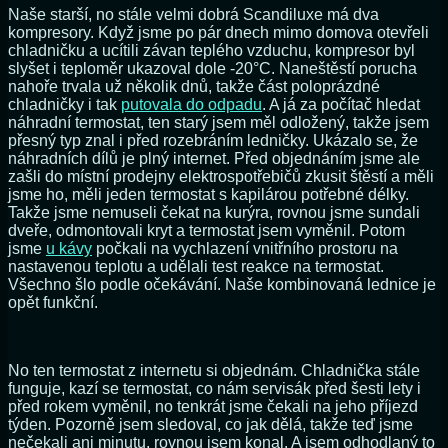
Naše starší, no stále velmi dobrá Scandiluxe má dva
kompresory. Když jsme po pár dnech mimo domova otevřeli
chladničku a ucítili závan teplého vzduchu, kompresor byl
slyšet i teploměr ukazoval dole -20°C. Naneštěstí porucha
nahoře trvala už několik dnů, takže část poloprázdné
chladničky i tak
putovala do odpadu
. A já za počítač hledat
náhradní termostat, ten starý jsem měl odložený, takže jsem
přesný typ znal i před rozebráním ledničky. Ukázalo se, že
náhradních dílů je plný internet. Před objednáním jsme ale
zašli do místní prodejny elektrospotřebičů zkusit štěstí a měli
jsme ho, měli jeden termostat s kapilárou potřebné délky.
Takže jsme nemuseli čekat na kurýra, rovnou jsme sundali
dveře, odmontovali kryt a termostat jsem vyměnil. Potom
jsme
u kávy
počkali na vychlazení vnitřního prostoru na
nastavenou teplotu a udělali test reakce na termostat.
Všechno šlo podle očekávání. Naše kombinovaná lednice je
opět funkční.
No ten termostat z internetu si objednám. Chladnička stále
funguje, kazí se termostat, co nám servisák před šesti lety i
před rokem vyměnil, no tenkrát jsme čekali na jeho příjezd
týden. Pozorně jsem sledoval, co jak dělá, takže teď jsme
nečekali ani minutu, rovnou jsem konal. A jsem odhodlaný to