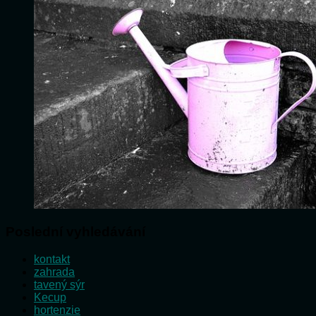
Poslední vyhledávání
kontakt
zahrada
tavený sýr
Kecup
hortenzie