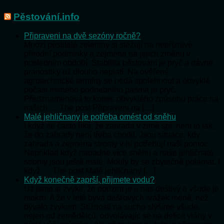
Pěstování.info
Připraveni na dvě sezóny ročně?
Mnozí pěstitelé zeleniny si stěžují na nepříznivé
přírodní podmínky a zejména na jejich změnu v
posledním období. Stabilita pěstování je pryč a dávné
pranostiky už dlouho neplatí. Na ověřené
agrotechnické termíny se nedá spolehnout a obvyklé
počasí mírného podnebního pásma je pryč.
Předznamenává to konec obvyklého způsobu práce na
našich … The post Připraveni na […]
Malé jehličnany je potřeba omést od sněhu
I když se často říká, že zahrada v zimě spí, není to tak,
že do zahrady není třeba chodit. Jsou situace, kdy
zahrada a zejména stromy v ní potřebují naši pomoc.
Například když napadne více sněhu a naše jehličnaté
stromy jsou ještě malé. Mohly by se zbytečně polámat. I
když … The post Malé jehličnany […]
Když konečně zaprší, přijmete vodu?
Už jsme si zvykli, že podzim je u nás deštivý a všude je
mokro. A že v létě bývá dešťových srážek méně, než
bývalo zvykem. Stížnosti na sucho slyšíme všude,
nejen od zemědělců, odvolávajíc se na deficit vláhy v