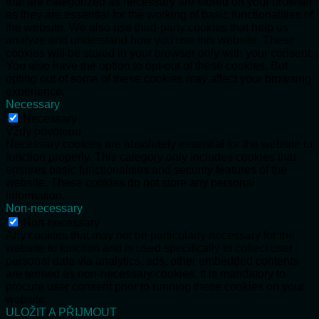
that are categorized as necessary are stored on your browser
as they are essential for the working of basic functionalities of
the website. We also use third-party cookies that help us
analyze and understand how you use this website. These
cookies will be stored in your browser only with your consent.
You also have the option to opt-out of these cookies. But
opting out of some of these cookies may affect your browsing
experience.
Necessary
Necessary
Vždy povoleno
Necessary cookies are absolutely essential for the website to
function properly. This category only includes cookies that
ensures basic functionalities and security features of the
website. These cookies do not store any personal
information.
Non-necessary
Non-necessary
Any cookies that may not be particularly necessary for the
website to function and is used specifically to collect user
personal data via analytics, ads, other embedded contents
are termed as non-necessary cookies. It is mandatory to
procure user consent prior to running these cookies on your
website.
ULOŽIT A PŘIJMOUT