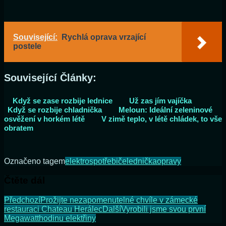
Související:
Rychlá oprava vrzající
postele
Související Články:
Když se zase rozbije lednice
Už zas jím vajíčka
Když se rozbije chladnička
Meloun: Ideální zeleninové
osvěžení v horkém létě
V zimě teplo, v létě chládek, to vše
obratem
Označeno tagem
elektrospotřebiče
lednička
opravy
Čtěte dál
Předchozí
Prožijte nezapomenutelné chvíle v zámecké
restauraci Chateau Herálec
Další
Vyrobili jsme svou první
Megawatthodinu elektřiny