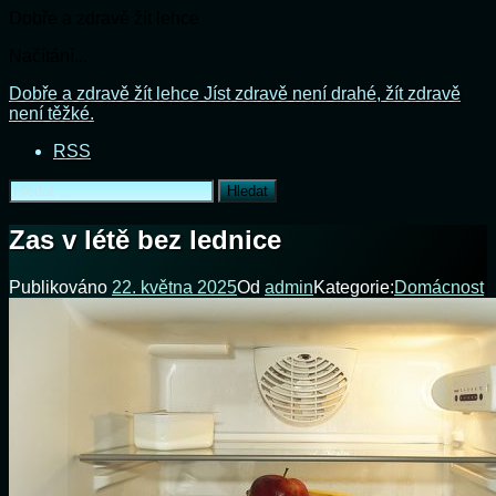
Dobře a zdravě žít lehce
Načítání...
Přejít
Dobře a zdravě žít lehce
Jíst zdravě není drahé, žít zdravě
k
není těžké.
obsahu
RSS
webu
Vyhledávání
Zas v létě bez lednice
Publikováno
22. května 2025
Od
admin
Kategorie:
Domácnost