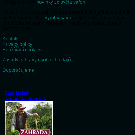
Přinášíme Vám
novinky ze světa vaření
Užijte si dokonalý odpočinek a uvolnění těla přímo v pohodlí
svého domova. Pro
výrobu saun
se spolehněte na českou
firmu SaunaSystem, která vám navrhne a postaví ideální
domácí saunu.
Kontakt
Privacy policy
Používání cookies
Zásady ochrany osobních údajů
Doporučujeme