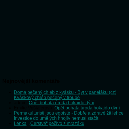
Nejnovější komentáře
Doma pečený chléb z kvásku - Byt v paneláku (cz)
:
Kváskový chléb pečený v troubě
admin
:
Opět bohatá úroda hokaido dýní
Emilie Vošlajerová
:
Opět bohatá úroda hokaido dýní
Permakulturisti jsou egoisté - Dobře a zdravě žít lehce
:
Investice do umělých hnojiv nemusí stačit
Lenka
:
„Čerstvé“ pečivo z mrazáku