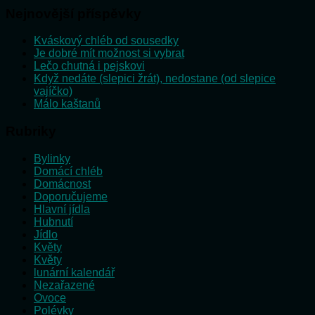
Nejnovější příspěvky
Kváskový chléb od sousedky
Je dobré mít možnost si vybrat
Lečo chutná i pejskovi
Když nedáte (slepici žrát), nedostane (od slepice
vajíčko)
Málo kaštanů
Rubriky
Bylinky
Domácí chléb
Domácnost
Doporučujeme
Hlavní jídla
Hubnutí
Jídlo
Květy
Květy
lunární kalendář
Nezařazené
Ovoce
Polévky