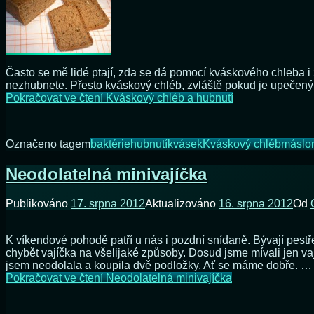
Často se mě lidé ptají, zda se dá pomocí kváskového chleba i 
nezhubnete. Přesto kváskový chléb, zvláště pokud je upečený
Pokračovat ve čtení
Kváskový chléb a hubnutí
Označeno tagem
baktérie
hubnutí
kvásek
Kváskový chléb
máslo
Neodolatelná minivajíčka
Publikováno
17. srpna 2012
Aktualizováno
16. srpna 2012
Od
K víkendové pohodě patří u nás i pozdní snídaně. Bývají pestř
chybět vajíčka na všelijaké způsoby. Dosud jsme mívali jen vaj
jsem neodolala a koupila dvě podložky. Ať se máme dobře. …
Pokračovat ve čtení
Neodolatelná minivajíčka