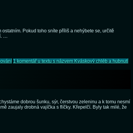
statním. Pokud toho sníte příliš a nehýbete se, určitě
í. …
čování
1 komentář
u textu s názvem Kváskový chléb a hubnutí
achystáme dobrou šunku, sýr, čerstvou zeleninu a k tomu nesmí
 zaujaly drobná vajíčka s flíčky. Křepelčí. Byly tak milé, že