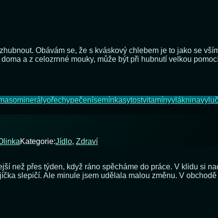
zhubnout. Obávám se, že s kváskový chlebem je to jako se vším o
 doma a z celozrnné mouky, může být při hubnutí velkou pomoc
maso
minerály
ořechy
pečení
semínka
sytost
vitamíny
vláknina
vylu
Olinka
Kategorie:
Jídlo
,
Zdraví
ejší než přes týden, když ráno spěcháme do práce. V klidu si n
íčka slepičí. Ale minule jsem udělala malou změnu. V obchodě mě