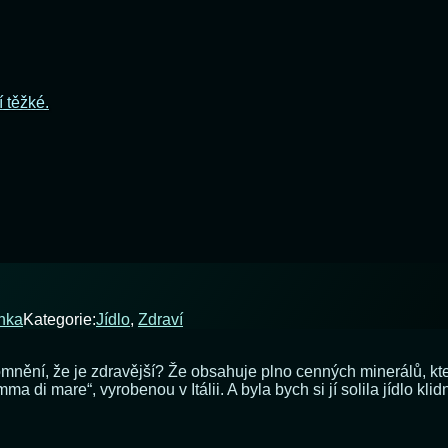
í těžké.
nka
Kategorie:
Jídlo
,
Zdraví
domnění, že je zdravější? Že obsahuje plno cenných minerálů, kt
 di mare“, vyrobenou v Itálii. A byla bych si jí solila jídlo kl