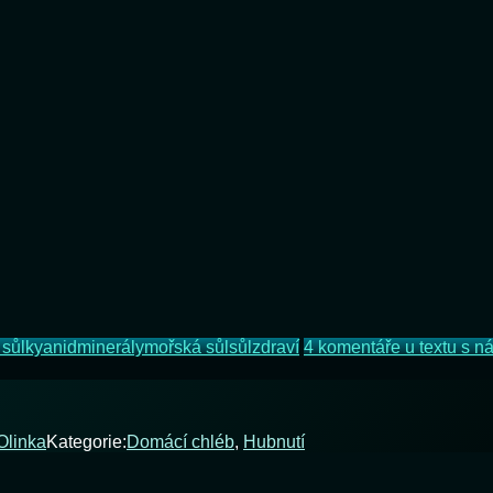
sůl
kyanid
minerály
mořská sůl
sůl
zdraví
4 komentáře
u textu s n
Olinka
Kategorie:
Domácí chléb
,
Hubnutí