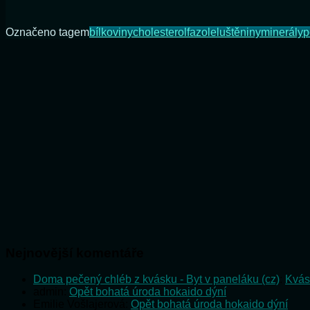
Označeno tagem
bílkoviny
cholesterol
fazole
luštěniny
minerály
p
Nejnovější komentáře
Doma pečený chléb z kvásku - Byt v paneláku (cz)
:
Kvás
admin
:
Opět bohatá úroda hokaido dýní
Emilie Vošlajerová
:
Opět bohatá úroda hokaido dýní