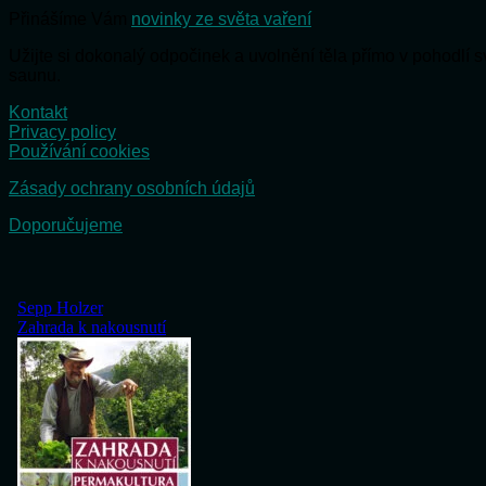
Přinášíme Vám
novinky ze světa vaření
Užijte si dokonalý odpočinek a uvolnění těla přímo v pohodlí
saunu.
Kontakt
Privacy policy
Používání cookies
Zásady ochrany osobních údajů
Doporučujeme