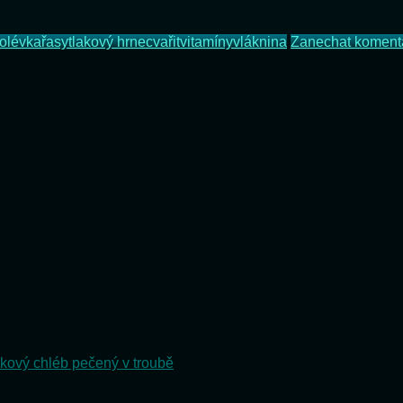
olévka
řasy
tlakový hrnec
vařit
vitamíny
vláknina
Zanechat koment
kový chléb pečený v troubě