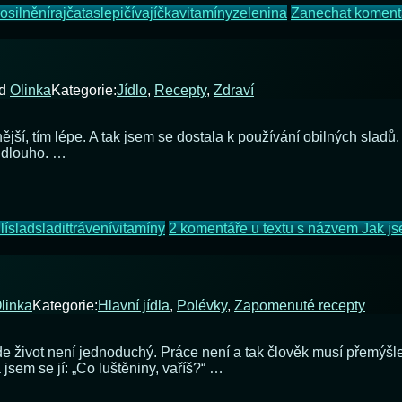
osilnění
rajčata
slepičí
vajíčka
vitamíny
zelenina
Zanechat koment
d
Olinka
Kategorie:
Jídlo
,
Recepty
,
Zdraví
nější, tím lépe. A tak jsem se dostala k používání obilných slad
i dlouho. …
lí
slad
sladit
trávení
vitamíny
2 komentáře
u textu s názvem Jak js
linka
Kategorie:
Hlavní jídla
,
Polévky
,
Zapomenuté recepty
život není jednoduchý. Práce není a tak člověk musí přemýšlet, 
jsem se jí: „Co luštěniny, vaříš?“ …