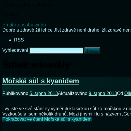
Dobře a zdravě žít lehce
Načítání...
Přejít k obsahu webu
Dobře a zdravě žít lehce
Jíst zdravě není drahé, žít zdravě nen
RSS
Vyhledávání
Štítek:
minerály
Mořská sůl s kyanidem
Publikováno
5. srpna 2013
Aktualizováno
9. srpna 2013
Od
Oli
I vy jste ve své sláncey vyměnili klasickou sůl za mořskou v 
Vyzkoušela jsem několik druhů. Mezi jinými i tu s názvem „Gemma
Pokračovat ve čtení
Mořská sůl s kyanidem