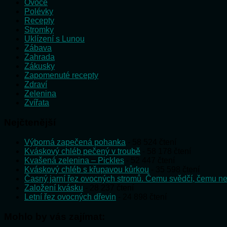
Ovoce
Polévky
Recepty
Stromky
Uklízení s Lunou
Zábava
Zahrada
Zákusky
Zapomenuté recepty
Zdraví
Zelenina
Zvířata
Nejčtenější
Výborná zapečená pohanka
- 58 524 čtení
Kváskový chléb pečený v troubě
- 58 178 čtení
Kvašená zelenina – Pickles
- 52 447 čtení
Kváskový chléb s křupavou kůrkou
- 35 598 čtení
Časný jarní řez ovocných stromů. Čemu svědčí, čemu ne
Založení kvásku
- 28 237 čtení
Letní řez ovocných dřevin
- 24 898 čtení
Mohlo by vás zajímat: