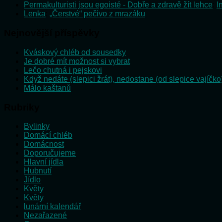
Permakulturisti jsou egoisté - Dobře a zdravě žít lehce
:
I
Lenka
:
„Čerstvé“ pečivo z mrazáku
Nejnovější příspěvky
Kváskový chléb od sousedky
Je dobré mít možnost si vybrat
Lečo chutná i pejskovi
Když nedáte (slepici žrát), nedostane (od slepice vajíčko
Málo kaštanů
Rubriky
Bylinky
Domácí chléb
Domácnost
Doporučujeme
Hlavní jídla
Hubnutí
Jídlo
Květy
Květy
lunární kalendář
Nezařazené