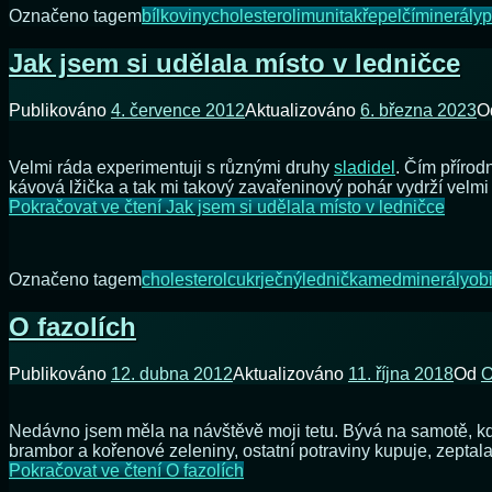
Označeno tagem
bílkoviny
cholesterol
imunita
křepelčí
minerály
p
Jak jsem si udělala místo v ledničce
Publikováno
4. července 2012
Aktualizováno
6. března 2023
O
Velmi ráda experimentuji s různými druhy
sladidel
. Čím přírod
kávová lžička a tak mi takový zavařeninový pohár vydrží velm
Pokračovat ve čtení
Jak jsem si udělala místo v ledničce
Označeno tagem
cholesterol
cukr
ječný
lednička
med
minerály
obi
O fazolích
Publikováno
12. dubna 2012
Aktualizováno
11. října 2018
Od
O
Nedávno jsem měla na návštěvě moji tetu. Bývá na samotě, kde 
brambor a kořenové zeleniny, ostatní potraviny kupuje, zeptala 
Pokračovat ve čtení
O fazolích