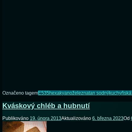
Označeno tagem
E535
hexakyanoželeznatan sodný
kuchyňská 
Kváskový chléb a hubnutí
Publikováno
19. února 2013
Aktualizováno
6. března 2023
Od