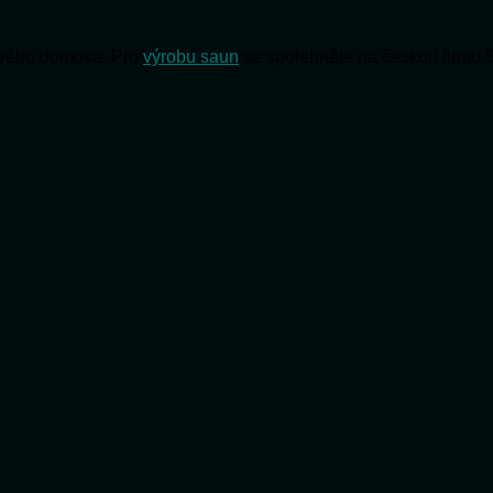
 svého domova. Pro
výrobu saun
se spolehněte na českou firmu 