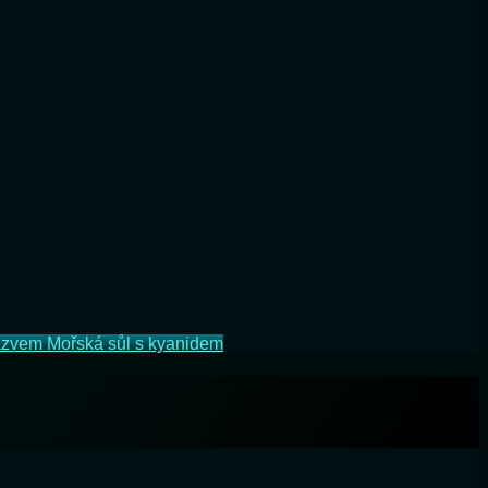
ázvem Mořská sůl s kyanidem