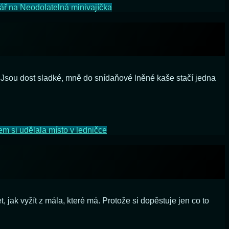
ář
na Neodolatelná minivajíčka
ů. Jsou dost sladké, mně do snídaňové lněné kaše stačí jedna
em si udělala místo v ledničce
jak vyžít z mála, které má. Protože si dopěstuje jen co to