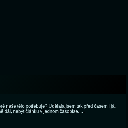
eré naše tělo potřebuje? Udělala jsem tak před časem i já.
idně dál, nebýt článku v jednom časopise. …