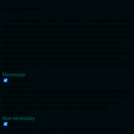
Privacy Overview
This website uses cookies to improve your experience while
you navigate through the website. Out of these, the cookies
that are categorized as necessary are stored on your browser
as they are essential for the working of basic functionalities of
the website. We also use third-party cookies that help us
analyze and understand how you use this website. These
cookies will be stored in your browser only with your consent.
You also have the option to opt-out of these cookies. But
opting out of some of these cookies may affect your browsing
experience.
Necessary
Necessary
Vždy povoleno
Necessary cookies are absolutely essential for the website to
function properly. This category only includes cookies that
ensures basic functionalities and security features of the
website. These cookies do not store any personal
information.
Non-necessary
Non-necessary
Any cookies that may not be particularly necessary for the