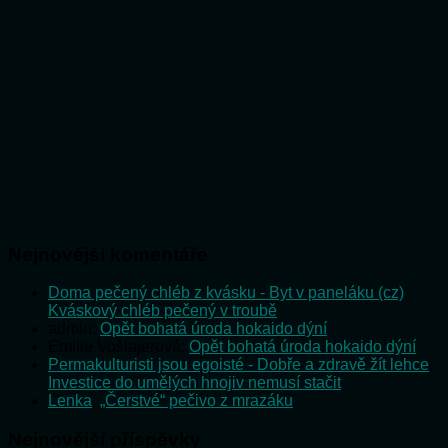
Nejnovější komentáře
Doma pečený chléb z kvásku - Byt v paneláku (cz)
:
Kváskový chléb pečený v troubě
admin
:
Opět bohatá úroda hokaido dýní
Emilie Vošlajerová
:
Opět bohatá úroda hokaido dýní
Permakulturisti jsou egoisté - Dobře a zdravě žít lehce
:
Investice do umělých hnojiv nemusí stačit
Lenka
:
„Čerstvé“ pečivo z mrazáku
Nejnovější příspěvky