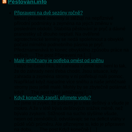
Pěstování.info
Připraveni na dvě sezóny ročně?
Mnozí pěstitelé zeleniny si stěžují na nepříznivé
přírodní podmínky a zejména na jejich změnu v
posledním období. Stabilita pěstování je pryč a dávné
pranostiky už dlouho neplatí. Na ověřené
agrotechnické termíny se nedá spolehnout a obvyklé
počasí mírného podnebního pásma je pryč.
Předznamenává to konec obvyklého způsobu práce na
našich … The post Připraveni na […]
Malé jehličnany je potřeba omést od sněhu
I když se často říká, že zahrada v zimě spí, není to tak,
že do zahrady není třeba chodit. Jsou situace, kdy
zahrada a zejména stromy v ní potřebují naši pomoc.
Například když napadne více sněhu a naše jehličnaté
stromy jsou ještě malé. Mohly by se zbytečně polámat. I
když … The post Malé jehličnany […]
Když konečně zaprší, přijmete vodu?
Už jsme si zvykli, že podzim je u nás deštivý a všude je
mokro. A že v létě bývá dešťových srážek méně, než
bývalo zvykem. Stížnosti na sucho slyšíme všude,
nejen od zemědělců, odvolávajíc se na deficit vláhy v
půdě vůči průměru. Ale přiznejme si, kdo je připraven
na dobu, … The post Když konečně […]