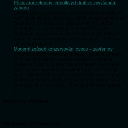
Pěstování zeleniny jednotlivých tratí ve vyvýšeném
záhonu
Slyšely jste už o pěstování zeleniny podle jednotlivých
tratí? Jestli ne, tak vězte, že to nemá nic společného se
železnicí a už vůbec ne s nějakou tratí pro běžce-
závodníky. Je to označení pro zastaralý způsob
pěstování, prý využívající odlišné nároky jednotlivých
druhů zeleniny na výživu v půdě. A jaký to … The post
Pěstování zeleniny […]
Moderní způsob konzervování ovoce – zavřeniny
V domácnostech, které mají přístup k plodům zahrady,
bývá zvykem všechno ovoce a zeleninu, která se
nezkonzumovala čerstvá, zakonzervovat na později.
Dnes už není důvodem nedostatek potravin či přímo
ovoce mimo sezóny, spíše snaha získat ovoce domácí
kvality anebo také ušetřit peníze za jeho nákup. No ani
konzervování není úplně … The post Moderní způsob
[…]
Náhodný obrázek
Poslední vyhledávání