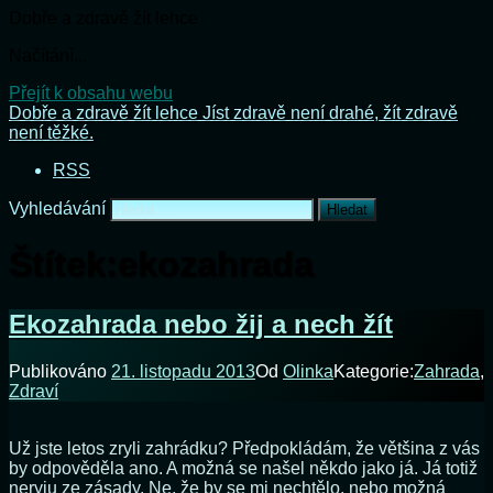
Dobře a zdravě žít lehce
Načítání...
Přejít k obsahu webu
Dobře a zdravě žít lehce
Jíst zdravě není drahé, žít zdravě
není těžké.
RSS
Vyhledávání
Štítek:
ekozahrada
Ekozahrada nebo žij a nech žít
Publikováno
21. listopadu 2013
Od
Olinka
Kategorie:
Zahrada
,
Zdraví
Už jste letos zryli zahrádku? Předpokládám, že většina z vás
by odpověděla ano. A možná se našel někdo jako já. Já totiž
neryju ze zásady. Ne, že by se mi nechtělo, nebo možná