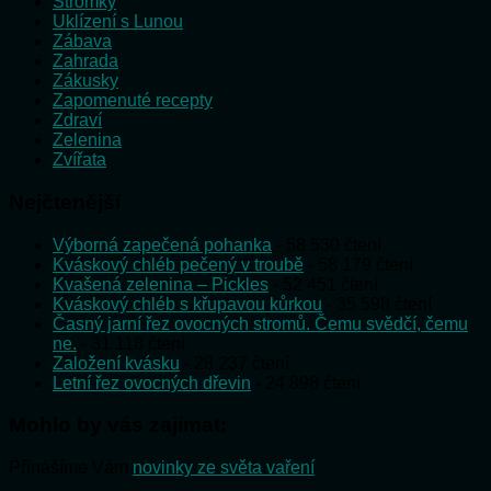
Stromky
Uklízení s Lunou
Zábava
Zahrada
Zákusky
Zapomenuté recepty
Zdraví
Zelenina
Zvířata
Nejčtenější
Výborná zapečená pohanka
- 58 530 čtení
Kváskový chléb pečený v troubě
- 58 179 čtení
Kvašená zelenina – Pickles
- 52 451 čtení
Kváskový chléb s křupavou kůrkou
- 35 598 čtení
Časný jarní řez ovocných stromů. Čemu svědčí, čemu
ne.
- 31 118 čtení
Založení kvásku
- 28 237 čtení
Letní řez ovocných dřevin
- 24 898 čtení
Mohlo by vás zajímat:
Přinášíme Vám
novinky ze světa vaření