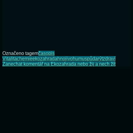
Označeno tagem
časopis
Vitalita
chemie
ekozahrada
hnojivo
humus
půda
rýt
zdraví
Zanechat komentář
na Ekozahrada nebo žij a nech žít