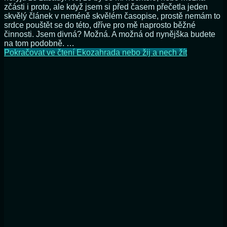
zčásti i proto, ale když jsem si před časem přečetla jeden
skvělý článek v neméně skvělém časopise, prostě nemám to
srdce pouštět se do této, dříve pro mě naprosto běžné
činnosti. Jsem divná? Možná. A možná od nynějška budete
na tom podobně. …
Pokračovat ve čtení
Ekozahrada nebo žij a nech žít