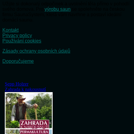
Užijte si dokonalý odpočinek a uvolnění těla přímo v pohodlí
svého domova. Pro
výrobu saun
se spolehněte na českou
firmu SaunaSystem, která vám navrhne a postaví ideální
domácí saunu.
Kontakt
Privacy policy
Používání cookies
Zásady ochrany osobních údajů
Doporučujeme