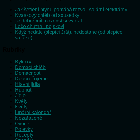
Jak šetření plynu pomáhá rozvoji solární elektrárny
Kváskový chléb od sousedky
Je dobré mít možnost si vybrat
Lečo chutná i pejskovi
Když nedáte (slepici žrát), nedostane (od slepice
vajíčko)
Rubriky
Bylinky
Domácí chléb
Domácnost
Doporučujeme
Hlavní jídla
Hubnutí
Jídlo
Květy
Květy
lunární kalendář
Nezařazené
Ovoce
Polévky
Recepty