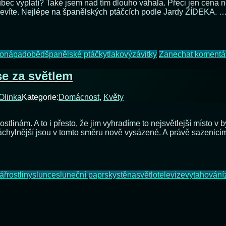
 vůbec vyplatí? Také jsem nad tím dlouho váhala. Přeci jen cena
, nevíte. Nejlépe na španělských ptáčcích podle Jardy ŽÍDEKA. 
o
nápad
oběd
španělské ptáčky
tlakový
závitky
Zanechat komentá
se za světlem
Olinka
Kategorie:
Domácnost
,
Květy
ostlinám. A to i přesto, že jim vyhradíme to nejsvětlejší místo 
jnáchylnější jsou v tomto směru nově vysázené. A právě sazeni
ář
rostliny
slunce
sluneční paprsky
stěna
světlo
televize
vytahování