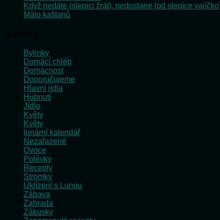
Když nedáte (slepici žrát), nedostane (od slepice vajíčko
Málo kaštanů
Rubriky
Bylinky
Domácí chléb
Domácnost
Doporučujeme
Hlavní jídla
Hubnutí
Jídlo
Květy
Květy
lunární kalendář
Nezařazené
Ovoce
Polévky
Recepty
Stromky
Uklízení s Lunou
Zábava
Zahrada
Zákusky