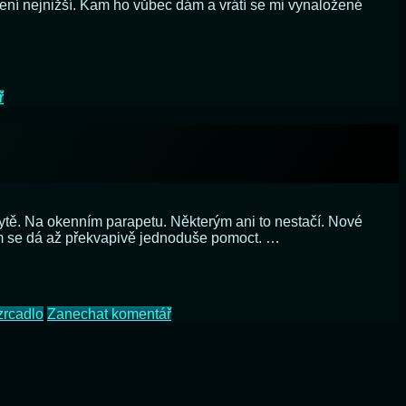
 není nejnižší. Kam ho vůbec dám a vrátí se mi vynaložené
…
na
ř
Vyplatí
se
tlakový
hrnec?
v bytě. Na okenním parapetu. Některým ani to nestačí. Nové
cím se dá až překvapivě jednoduše pomoct. …
na
zrcadlo
Zanechat komentář
Jak
zabránit
sazenicím
ve
vytahování