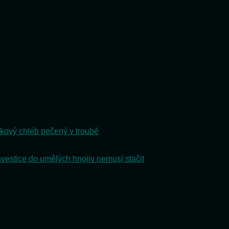
kový chléb pečený v troubě
nvestice do umělých hnojiv nemusí stačit