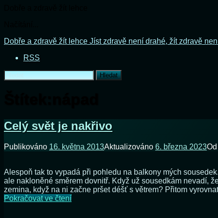
Dobře a zdravě žít lehce
Načítání...
Přejít
Dobře a zdravě žít lehce
Jíst zdravě není drahé, žít zdravě nen
k
RSS
obsahu
webu
Vyhledávání
Štítek:
nápad
Celý svět je nakřivo
Publikováno
16. května 2013
Aktualizováno
6. března 2023
O
Alespoň tak to vypadá při pohledu na balkony mých sousedek. M
ale nakloněné směrem dovnitř. Když už sousedkám nevadí, že maj
zemina, když na ni začne pršet déšť s větrem? Přitom vyrovnat
Celý
Pokračovat ve čtení
svět
je