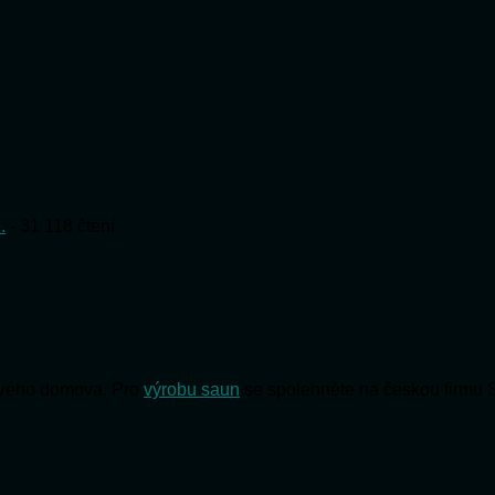
.
- 31 118 čtení
 svého domova. Pro
výrobu saun
se spolehněte na českou firmu 