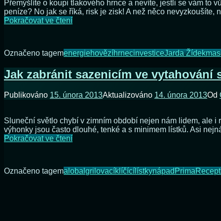
Přemýšlíte o koupi tlakového hrnce a nevíte, jestli se vám to
peníze? No jak se říká, risk je zisk! A než něco nevyzkoušíte
Vyplatí
Pokračovat ve čtení
se
tlakový
hrnec?
Označeno tagem
energie
hovězí
hrnec
investice
Jarda Žídek
mas
Jak zabránit sazenicím ve vytahování 
Publikováno
15. února 2013
Aktualizováno
14. února 2013
Od
Sluneční světlo chybí v zimním období nejen nám lidem, ale i r
výhonky jsou často dlouhé, tenké a s minimem lístků. Asi ne
Jak
Pokračovat ve čtení
zabránit
sazenicím
ve
Označeno tagem
alobal
grilovací
klíčící
lístky
nápad
Prima
Recept
vytahování
se
za
světlem