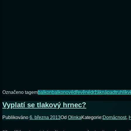
nakřivo
Označeno tagem
balkon
balkonové
dřevěné
držák
nápad
truhlík
v
Vyplatí se tlakový hrnec?
Publikováno
6. března 2013
Od
Olinka
Kategorie:
Domácnost
,
H