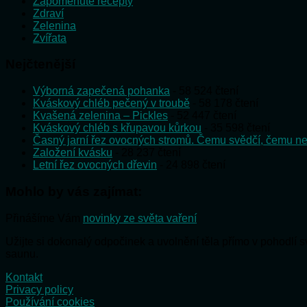
Zapomenuté recepty
Zdraví
Zelenina
Zvířata
Nejčtenější
Výborná zapečená pohanka
- 58 524 čtení
Kváskový chléb pečený v troubě
- 58 178 čtení
Kvašená zelenina – Pickles
- 52 447 čtení
Kváskový chléb s křupavou kůrkou
- 35 598 čtení
Časný jarní řez ovocných stromů. Čemu svědčí, čemu ne
Založení kvásku
- 28 237 čtení
Letní řez ovocných dřevin
- 24 898 čtení
Mohlo by vás zajímat:
Přinášíme Vám
novinky ze světa vaření
Užijte si dokonalý odpočinek a uvolnění těla přímo v pohodlí
saunu.
Kontakt
Privacy policy
Používání cookies