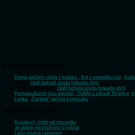
Nejnovější komentáře
Doma pečený chléb z kvásku - Byt v paneláku (cz)
:
Kvás
admin
:
Opět bohatá úroda hokaido dýní
Emilie Vošlajerová
:
Opět bohatá úroda hokaido dýní
Permakulturisti jsou egoisté - Dobře a zdravě žít lehce
:
I
Lenka
:
„Čerstvé“ pečivo z mrazáku
Nejnovější příspěvky
Kváskový chléb od sousedky
Je dobré mít možnost si vybrat
Lečo chutná i pejskovi