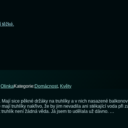
í těžké.
d
Olinka
Kategorie:
Domácnost
,
Květy
ají sice pěkné držáky na truhlíky a v nich nasazené balkonovky, 
í truhlíky nakřivo, že by jim nevadila ani stékající voda při za
 truhlík není žádná věda. Já jsem to udělala už dávno. …