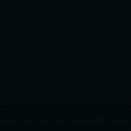
ní podmínky a zejména na jejich změnu v posledním období. Stabi
bvyklé počasí mírného podnebního pásma je pryč. Předznamená
 že do zahrady není třeba chodit. Jsou situace, kdy zahrada a ze