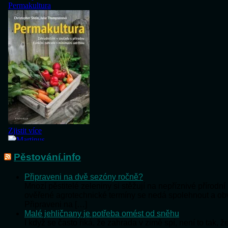
Pěstování.info
Připraveni na dvě sezóny ročně?
Mnozí pěstitelé zeleniny si stěžují na nepříznivé přírod
ověřené agrotechnické termíny se nedá spolehnout a o
Připraveni na […]
Malé jehličnany je potřeba omést od sněhu
I když se často říká, že zahrada v zimě spí, není to tak,