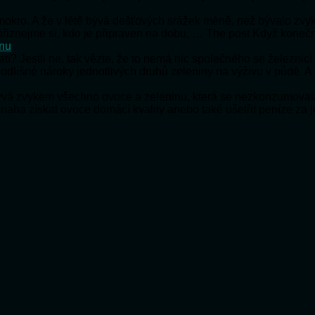
e mokro. A že v létě bývá dešťových srážek méně, než bývalo zv
e přiznejme si, kdo je připraven na dobu, … The post Když koneč
onu
ratí? Jestli ne, tak vězte, že to nemá nic společného se železnic
 odlišné nároky jednotlivých druhů zeleniny na výživu v půdě. A
bývá zvykem všechno ovoce a zeleninu, která se nezkonzumoval
snaha získat ovoce domácí kvality anebo také ušetřit peníze za