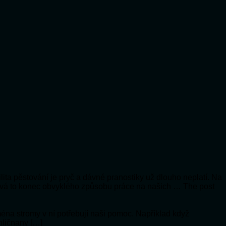
lita pěstování je pryč a dávné pranostiky už dlouho neplatí. Na
vá to konec obvyklého způsobu práce na našich … The post
jména stromy v ní potřebují naši pomoc. Například když
hličnany […]