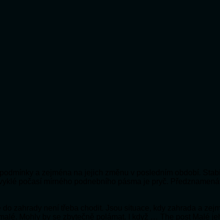
ní podmínky a zejména na jejich změnu v posledním období. Stabi
bvyklé počasí mírného podnebního pásma je pryč. Předznamená
 že do zahrady není třeba chodit. Jsou situace, kdy zahrada a ze
 malé. Mohly by se zbytečně polámat. I když … The post Malé je