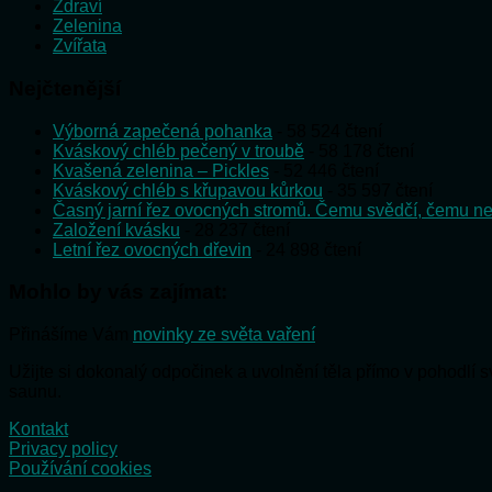
Zdraví
Zelenina
Zvířata
Nejčtenější
Výborná zapečená pohanka
- 58 524 čtení
Kváskový chléb pečený v troubě
- 58 178 čtení
Kvašená zelenina – Pickles
- 52 446 čtení
Kváskový chléb s křupavou kůrkou
- 35 597 čtení
Časný jarní řez ovocných stromů. Čemu svědčí, čemu ne
Založení kvásku
- 28 237 čtení
Letní řez ovocných dřevin
- 24 898 čtení
Mohlo by vás zajímat:
Přinášíme Vám
novinky ze světa vaření
Užijte si dokonalý odpočinek a uvolnění těla přímo v pohodlí
saunu.
Kontakt
Privacy policy
Používání cookies