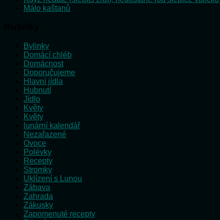
Málo kaštanů
Rubriky
Bylinky
Domácí chléb
Domácnost
Doporučujeme
Hlavní jídla
Hubnutí
Jídlo
Květy
Květy
lunární kalendář
Nezařazené
Ovoce
Polévky
Recepty
Stromky
Uklízení s Lunou
Zábava
Zahrada
Zákusky
Zapomenuté recepty