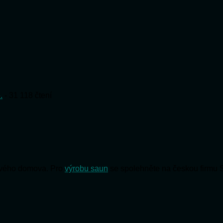
.
- 31 118 čtení
 svého domova. Pro
výrobu saun
se spolehněte na českou firmu 