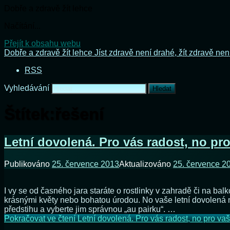
Dobře a zdravě žít lehce
Načítání...
Přejít k obsahu webu
Dobře a zdravě žít lehce
Jíst zdravě není drahé, žít zdravě nen
RSS
Vyhledávání
Štítek:
řešení
Letní dovolená. Pro vás radost, no pro
Publikováno
25. července 2013
Aktualizováno
25. července 2
I vy se od časného jara staráte o rostlinky v zahradě či na balk
krásnými květy nebo bohatou úrodou. No vaše letní dovolená m
předstihu a vyberte jim správnou „au pairku“. …
Pokračovat ve čtení
Letní dovolená. Pro vás radost, no pro vaš