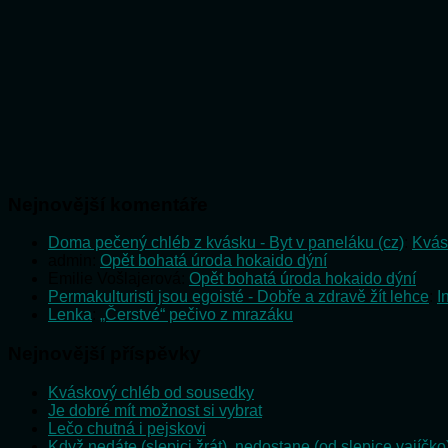
Nejnovější komentáře
Doma pečený chléb z kvásku - Byt v paneláku (cz)
:
Kvás
admin
:
Opět bohatá úroda hokaido dýní
Emilie Vošlajerová
:
Opět bohatá úroda hokaido dýní
Permakulturisti jsou egoisté - Dobře a zdravě žít lehce
:
I
Lenka
:
„Čerstvé“ pečivo z mrazáku
Nejnovější příspěvky
Kváskový chléb od sousedky
Je dobré mít možnost si vybrat
Lečo chutná i pejskovi
Když nedáte (slepici žrát), nedostane (od slepice vajíčko