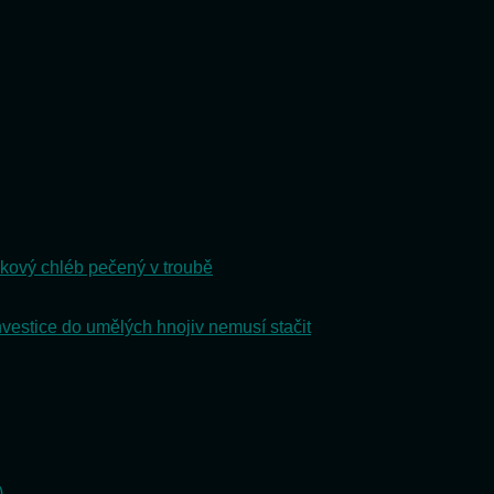
kový chléb pečený v troubě
nvestice do umělých hnojiv nemusí stačit
)