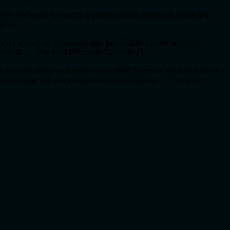
ykem. Stížnosti na sucho slyšíme všude, nejen od zemědělců,
ně […]
í a už vůbec ne s nějakou tratí pro běžce-závodníky. Je to
 jaký to … The post Pěstování zeleniny […]
a čerstvá, zakonzervovat na později. Dnes už není důvodem
 jeho nákup. No ani konzervování není úplně … The post