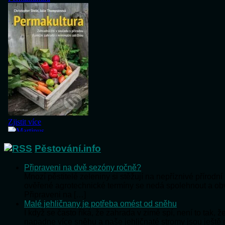
Pěstování.info
Připraveni na dvě sezóny ročně?
Mnozí pěstitelé zeleniny si stěžují na nepříznivé přírod
ověřené agrotechnické termíny se nedá spolehnout a o
Připraveni na […]
Malé jehličnany je potřeba omést od sněhu
I když se často říká, že zahrada v zimě spí, není to tak,
napadne více sněhu a naše jehličnaté stromy jsou ještě