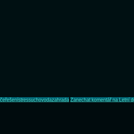
če
řešení
stres
sucho
voda
zahrada
Zanechat komentář
na Letní d