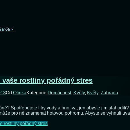
í těžké.
 vaše rostliny pořádný stres
013
Od
Olinka
Kategorie:
Domácnost
,
Květy
,
Květy
,
Zahrada
óně? Spotřebujete litry vody a hnojiva, jen abyste jim ulahodili? 
ůže pro ně znamenat hotovou pohromu. Abyste se vyhnuli uvadnu
e rostliny pořádný stres