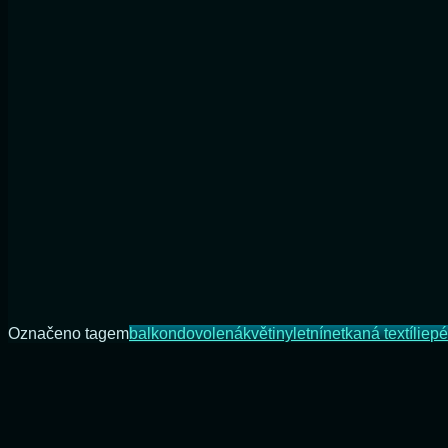
Označeno tagem
balkon
dovolená
květiny
letní
netkaná textílie
pé