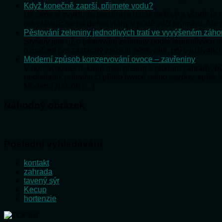
Když konečně zaprší, přijmete vodu?
Už jsme si zvykli, že podzim je u nás deštivý a všude j
odvolávajíc se na deficit vláhy v půdě vůči průměru. Al
Pěstování zeleniny jednotlivých tratí ve vyvýšeném záh
Slyšely jste už o pěstování zeleniny podle jednotlivých t
označení pro zastaralý způsob pěstování, prý využívající
Moderní způsob konzervování ovoce – zavřeniny
V domácnostech, které mají přístup k plodům zahrady, 
nedostatek potravin či přímo ovoce mimo sezóny, spíše 
Moderní způsob […]
Náhodný obrázek
Poslední vyhledávání
kontakt
zahrada
tavený sýr
Kecup
hortenzie