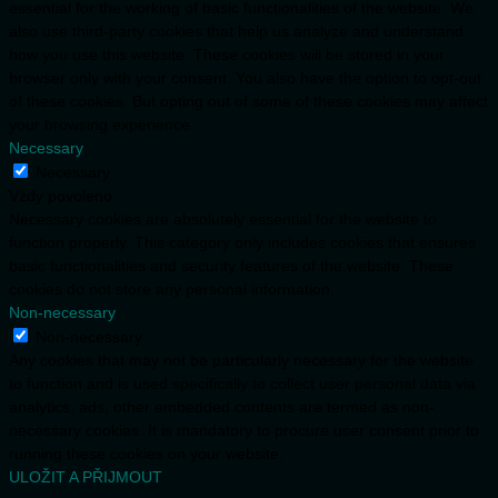
essential for the working of basic functionalities of the website. We
also use third-party cookies that help us analyze and understand
how you use this website. These cookies will be stored in your
browser only with your consent. You also have the option to opt-out
of these cookies. But opting out of some of these cookies may affect
your browsing experience.
Necessary
Necessary
Vždy povoleno
Necessary cookies are absolutely essential for the website to
function properly. This category only includes cookies that ensures
basic functionalities and security features of the website. These
cookies do not store any personal information.
Non-necessary
Non-necessary
Any cookies that may not be particularly necessary for the website
to function and is used specifically to collect user personal data via
analytics, ads, other embedded contents are termed as non-
necessary cookies. It is mandatory to procure user consent prior to
running these cookies on your website.
ULOŽIT A PŘIJMOUT