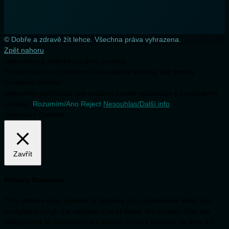
© Dobře a zdravě žít lehce. Všechna práva vyhrazena.
Zpět nahoru
Tato webová stránka používá cookies.
Pokračováním v prohlížení této webové stránky bez změny
nastavení vašeho
webového prohlížeče pro soubory cookie souhlasíte s používáním
cookies.
Rozumím/Ano
Reject
Nesouhlas/Další info
Nastavení Cookies
Zavřít
Privacy Overview
This website uses cookies to improve your experience while you
navigate through the website. Out of these, the cookies that are
categorized as necessary are stored on your browser as they are