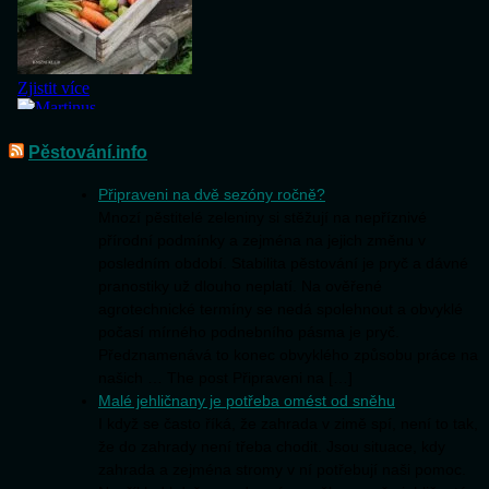
Pěstování.info
Připraveni na dvě sezóny ročně?
Mnozí pěstitelé zeleniny si stěžují na nepříznivé
přírodní podmínky a zejména na jejich změnu v
posledním období. Stabilita pěstování je pryč a dávné
pranostiky už dlouho neplatí. Na ověřené
agrotechnické termíny se nedá spolehnout a obvyklé
počasí mírného podnebního pásma je pryč.
Předznamenává to konec obvyklého způsobu práce na
našich … The post Připraveni na […]
Malé jehličnany je potřeba omést od sněhu
I když se často říká, že zahrada v zimě spí, není to tak,
že do zahrady není třeba chodit. Jsou situace, kdy
zahrada a zejména stromy v ní potřebují naši pomoc.