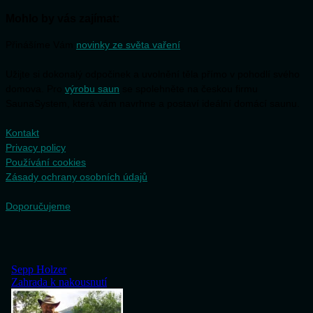
Mohlo by vás zajímat:
Přinášíme Vám
novinky ze světa vaření
Užijte si dokonalý odpočinek a uvolnění těla přímo v pohodlí svého
domova. Pro
výrobu saun
se spolehněte na českou firmu
SaunaSystem, která vám navrhne a postaví ideální domácí saunu.
Kontakt
Privacy policy
Používání cookies
Zásady ochrany osobních údajů
Doporučujeme