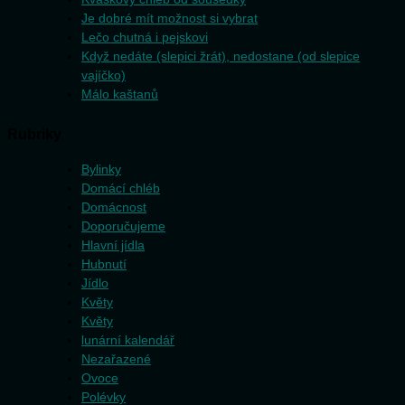
Je dobré mít možnost si vybrat
Lečo chutná i pejskovi
Když nedáte (slepici žrát), nedostane (od slepice
vajíčko)
Málo kaštanů
Rubriky
Bylinky
Domácí chléb
Domácnost
Doporučujeme
Hlavní jídla
Hubnutí
Jídlo
Květy
Květy
lunární kalendář
Nezařazené
Ovoce
Polévky