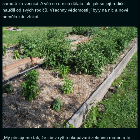
samotě za vesnicí. A vše se u nich dělalo tak, jak se její rodiče
naučili od svých rodičů. Všechny vědomosti jí byly na nic a nové
neměla kde získat.
„My pěstujeme tak, že i bez rytí a okopávání zeleninu máme a to