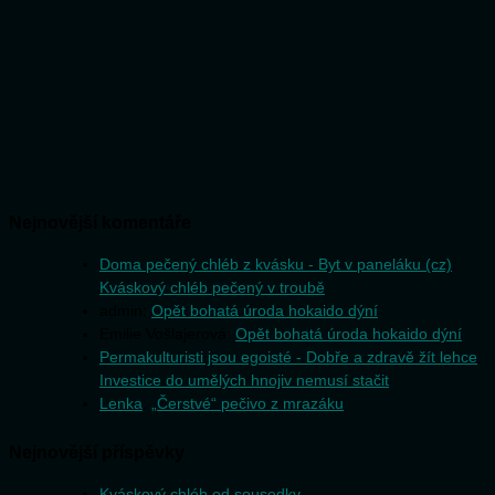
Nejnovější komentáře
Doma pečený chléb z kvásku - Byt v paneláku (cz)
:
Kváskový chléb pečený v troubě
admin
:
Opět bohatá úroda hokaido dýní
Emilie Vošlajerová
:
Opět bohatá úroda hokaido dýní
Permakulturisti jsou egoisté - Dobře a zdravě žít lehce
:
Investice do umělých hnojiv nemusí stačit
Lenka
:
„Čerstvé“ pečivo z mrazáku
Nejnovější příspěvky
Kváskový chléb od sousedky