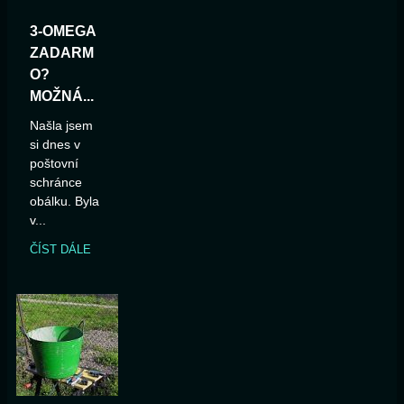
3-OMEGA
ZADARM
O?
MOŽNÁ...
Našla jsem
si dnes v
poštovní
schránce
obálku. Byla
v...
ČÍST DÁLE