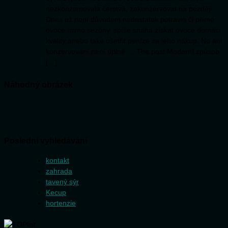
nezkonzumovala čerstvá, zakonzervovat na později.
Dnes už není důvodem nedostatek potravin či přímo
ovoce mimo sezóny, spíše snaha získat ovoce domácí
kvality anebo také ušetřit peníze za jeho nákup. No ani
konzervování není úplně … The post Moderní způsob
[…]
Náhodný obrázek
Poslední vyhledávání
kontakt
zahrada
tavený sýr
Kecup
hortenzie