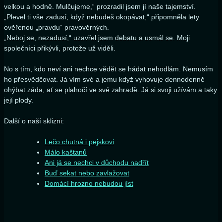
velkou a hodně. Mulčujeme,“ prozradil jsem jí naše tajemství.
„Plevel ti vše zadusí, když nebudeš okopávat,“ připomněla lety
ověřenou „pravdu“ pravověrných.
„Neboj se, nezadusí,“ uzavřel jsem debatu a usmál se. Moji
společníci přikývli, protože už viděli.
No s tím, kdo neví ani nechce vědět se hádat nehodlám. Nemusím
ho přesvědčovat. Já vím své a jemu když vyhovuje dennodenně
ohýbat záda, ať se plahočí ve své zahradě. Já si svoji užívám a taky
její plody.
Další o naší sklizni:
Lečo chutná i pejskovi
Málo kaštanů
Ani já se nechci v důchodu nadřít
Buď sekat nebo zavlažovat
Domácí hrozno nebudou jíst