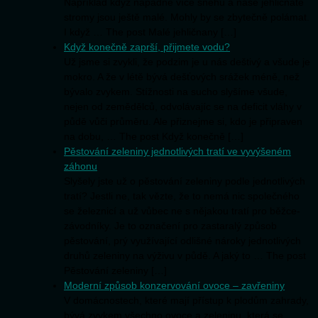
Například když napadne více sněhu a naše jehličnaté
stromy jsou ještě malé. Mohly by se zbytečně polámat.
I když … The post Malé jehličnany […]
Když konečně zaprší, přijmete vodu?
Už jsme si zvykli, že podzim je u nás deštivý a všude je
mokro. A že v létě bývá dešťových srážek méně, než
bývalo zvykem. Stížnosti na sucho slyšíme všude,
nejen od zemědělců, odvolávajíc se na deficit vláhy v
půdě vůči průměru. Ale přiznejme si, kdo je připraven
na dobu, … The post Když konečně […]
Pěstování zeleniny jednotlivých tratí ve vyvýšeném
záhonu
Slyšely jste už o pěstování zeleniny podle jednotlivých
tratí? Jestli ne, tak vězte, že to nemá nic společného
se železnicí a už vůbec ne s nějakou tratí pro běžce-
závodníky. Je to označení pro zastaralý způsob
pěstování, prý využívající odlišné nároky jednotlivých
druhů zeleniny na výživu v půdě. A jaký to … The post
Pěstování zeleniny […]
Moderní způsob konzervování ovoce – zavřeniny
V domácnostech, které mají přístup k plodům zahrady,
bývá zvykem všechno ovoce a zeleninu, která se