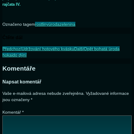
rajčata IV.
Označeno tagem
rostliny
úroda
zelenina
Čtěte dál
Předchozí
Udržování hotového kvásku
Další
Opět bohatá úroda
hokaido dýní
Komentáře
Napsat komentář
Vaše e-mailová adresa nebude zveřejněna.
Vyžadované informace
jsou označeny
*
Komentář
*