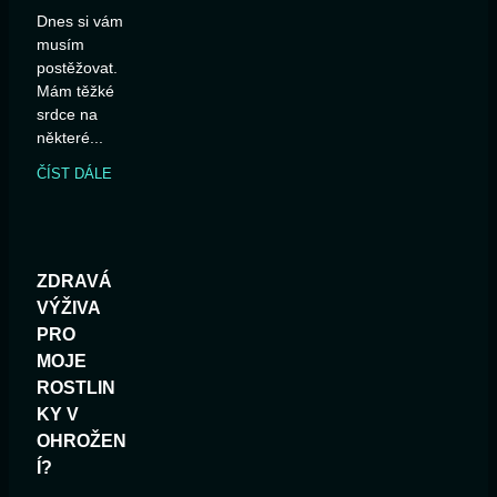
Dnes si vám
musím
postěžovat.
Mám těžké
srdce na
některé...
ČÍST DÁLE
ZDRAVÁ
VÝŽIVA
PRO
MOJE
ROSTLIN
KY V
OHROŽEN
Í?