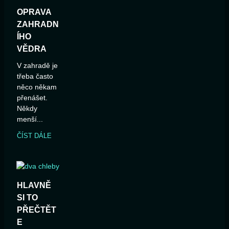
OPRAVA
ZAHRADN
ÍHO
VĚDRA
V zahradě je
třeba často
něco někam
přenášet.
Někdy
menší...
ČÍST DÁLE
HLAVNĚ
SI TO
PŘEČTĚT
E