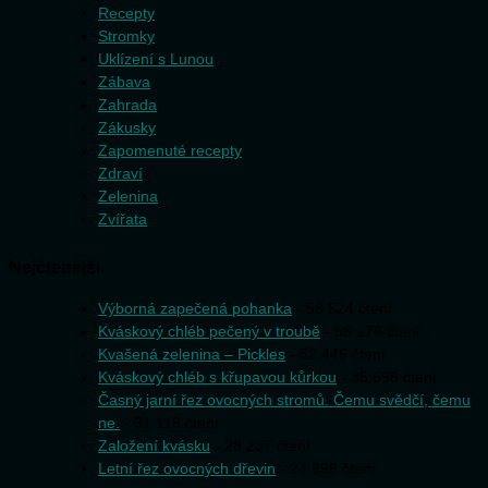
Recepty
Stromky
Uklízení s Lunou
Zábava
Zahrada
Zákusky
Zapomenuté recepty
Zdraví
Zelenina
Zvířata
Nejčtenější
Výborná zapečená pohanka
- 58 524 čtení
Kváskový chléb pečený v troubě
- 58 178 čtení
Kvašená zelenina – Pickles
- 52 446 čtení
Kváskový chléb s křupavou kůrkou
- 35 598 čtení
Časný jarní řez ovocných stromů. Čemu svědčí, čemu
ne.
- 31 118 čtení
Založení kvásku
- 28 237 čtení
Letní řez ovocných dřevin
- 24 898 čtení