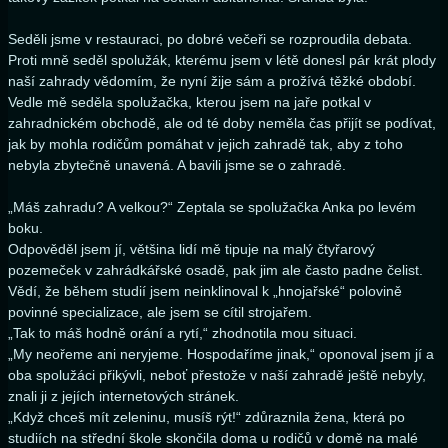
Seděli jsme v restauraci, po dobré večeři se rozproudila debata.
Proti mně seděl spolužák, kterému jsem v létě donesl pár krát plody
naší zahrady vědomím, že nyní žije sám a prožívá těžké období.
Vedle mě seděla spolužačka, kterou jsem na jaře potkal v
zahradnickém obchodě, ale od té doby neměla čas přijít se podívat,
jak by mohla rodičům pomáhat v jejich zahradě tak, aby z toho
nebyla zbytečně unavená. A bavili jsme se o zahradě.
„Máš zahradu? A velkou?“ Zeptala se spolužačka Anka po levém
boku.
Odpověděl jsem jí, většina lidí mě tipuje na malý čtyřarový
pozemeček v zahrádkářské osadě, pak jim ale často padne čelist.
Vědí, že během studií jsem neinklinoval k „hnojařské“ polovině
povinné specializace, ale jsem se cítil strojařem.
„Tak to máš hodně orání a rytí,“ zhodnotila mou situaci.
„My neořeme ani neryjeme. Hospodaříme jinak,“ oponoval jsem jí a
oba spolužáci přikývli, neboť přestože v naší zahradě ještě nebyly,
znali ji z jejích internetových stránek.
„Když chceš mít zeleninu, musíš rýt!“ zdůraznila žena, která po
studiích na střední škole skončila doma u rodičů v domě na malé