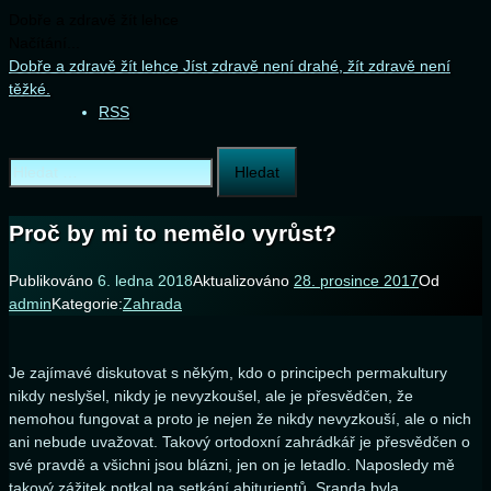
Dobře a zdravě žít lehce
Načítání...
Přejít
Dobře a zdravě žít lehce
Jíst zdravě není drahé, žít zdravě není
k
těžké.
obsahu
RSS
webu
Vyhledávání
Proč by mi to nemělo vyrůst?
Publikováno
6. ledna 2018
Aktualizováno
28. prosince 2017
Od
admin
Kategorie:
Zahrada
Je zajímavé diskutovat s někým, kdo o principech permakultury
nikdy neslyšel, nikdy je nevyzkoušel, ale je přesvědčen, že
nemohou fungovat a proto je nejen že nikdy nevyzkouší, ale o nich
ani nebude uvažovat. Takový ortodoxní zahrádkář je přesvědčen o
své pravdě a všichni jsou blázni, jen on je letadlo. Naposledy mě
takový zážitek potkal na setkání abiturientů. Sranda byla.