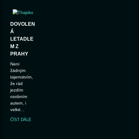
DOVOLEN
Á
LETADLE
M Z
PRAHY
Není
žádným
tajemstvím,
že rád
jezdím
osobním
autem, i
velké...
ČÍST DÁLE