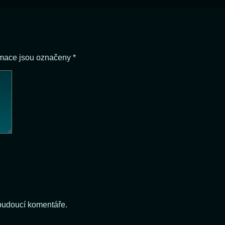
rmace jsou označeny
*
 budoucí komentáře.