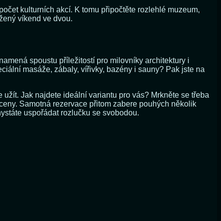
čet kulturních akcí. K tomu připočtěte rozlehlé muzeum,
užený víkend ve dvou.
ná spoustu příležitostí pro milovníky architektury i
eciální masáže, zábaly, vířivky, bazény i sauny? Pak jste na
 užít. Jak najdete ideální variantu pro vás? Mrkněte se třeba
 ceny. Samotná rezervace přitom zabere pouhých několik
 chystáte uspořádat rozlučku se svobodou.