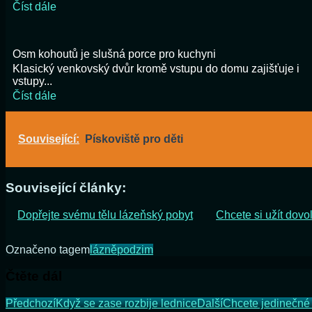
Číst dále
Osm kohoutů je slušná porce pro kuchyni
Klasický venkovský dvůr kromě vstupu do domu zajišťuje i
vstupy...
Číst dále
Související:
Pískoviště pro děti
Související články:
Dopřejte svému tělu lázeňský pobyt
Chcete si užít dovo
Označeno tagem
lázně
podzim
Čtěte dál
Předchozí
Když se zase rozbije lednice
Další
Chcete jedinečné 