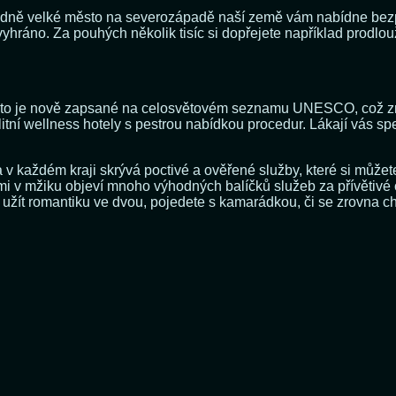
ředně velké město na severozápadě naší země vám nabídne bezpo
vyhráno. Za pouhých několik tisíc si dopřejete například prodlo
to je nově zapsané na celosvětovém seznamu UNESCO, což zname
alitní wellness hotely s pestrou nabídkou procedur. Lákají vás sp
v každém kraji skrývá poctivé a ověřené služby, které si můžete
mi v mžiku objeví mnoho výhodných balíčků služeb za přívětivé
cete užít romantiku ve dvou, pojedete s kamarádkou, či se zrovna