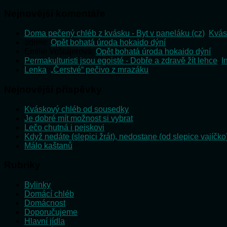
Nejnovější komentáře
Doma pečený chléb z kvásku - Byt v paneláku (cz)
:
Kvás
admin
:
Opět bohatá úroda hokaido dýní
Emilie Vošlajerová
:
Opět bohatá úroda hokaido dýní
Permakulturisti jsou egoisté - Dobře a zdravě žít lehce
:
I
Lenka
:
„Čerstvé“ pečivo z mrazáku
Nejnovější příspěvky
Kváskový chléb od sousedky
Je dobré mít možnost si vybrat
Lečo chutná i pejskovi
Když nedáte (slepici žrát), nedostane (od slepice vajíčko
Málo kaštanů
Rubriky
Bylinky
Domácí chléb
Domácnost
Doporučujeme
Hlavní jídla