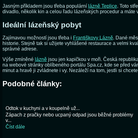
Jasným příkladem jsou třeba populární
lázně Teplice
. Toto st
divadlo, několik kin a celou řadu lázeňských procedur a máte 
Ideální lázeňský pobyt
Zajímavou možností jsou třeba i
Františkovy Lázně
. Dané měs
historie. Stejně tak si užijete vyhlášené restaurace a velmi kv
správné adrese.
Výše zmíněné
lázně
jsou jen kapičkou v moři. Česká republika 
na webové stránky oblíbeného portálu Spa.cz, kde se před vá
minut a hravě ji zvládnete i vy. Nezáleží na tom, jestli si ch
Podobné články:
Odtok v kuchyni a v koupelně už...
Zápach z pračky nebo ucpaný odpad jsou běžné problémy
v...
Číst dále