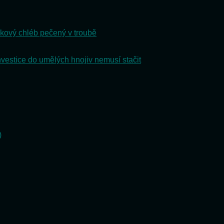
kový chléb pečený v troubě
nvestice do umělých hnojiv nemusí stačit
)