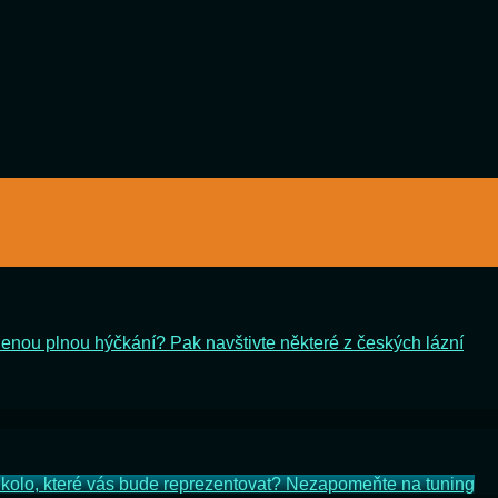
lenou plnou hýčkání? Pak navštivte některé z českých lázní
kolo, které vás bude reprezentovat? Nezapomeňte na tuning