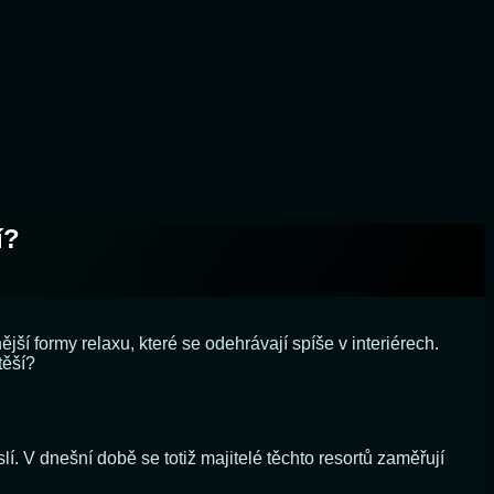
í?
ější formy relaxu, které se odehrávají spíše v interiérech.
těší?
 V dnešní době se totiž majitelé těchto resortů zaměřují