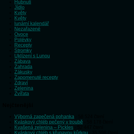
Hubnutí
Jídlo
Květy
Květy
lunární kalendář
Nezařazené
Ovoce
Polévky
Recepty
Stromky
Uklízení s Lunou
Zábava
Zahrada
Zákusky
Zapomenuté recepty
Zdraví
Zelenina
Zvířata
Nejčtenější
Výborná zapečená pohanka
- 58 524 čtení
Kváskový chléb pečený v troubě
- 58 178 čtení
Kvašená zelenina – Pickles
- 52 447 čtení
Kváskový chléb s křupavou kůrkou
- 35 598 čtení