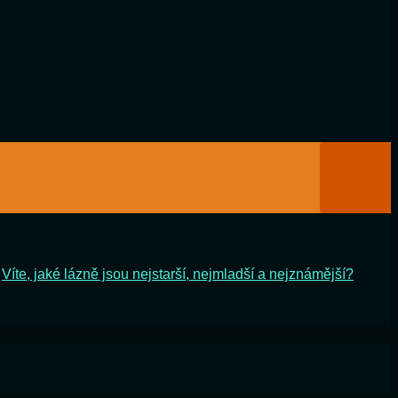
Víte, jaké lázně jsou nejstarší, nejmladší a nejznámější?