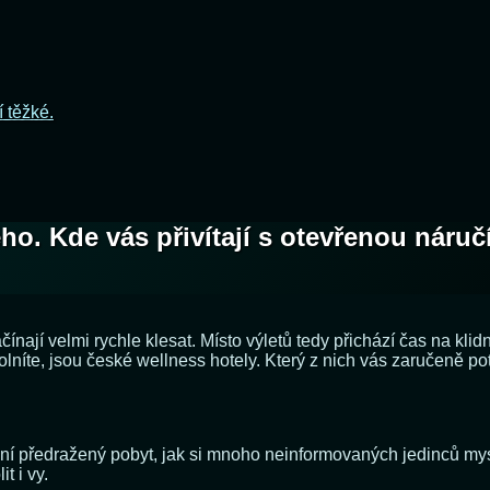
í těžké.
ho. Kde vás přivítají s otevřenou náruč
ínají velmi rychle klesat. Místo výletů tedy přichází čas na klidn
níte, jsou české wellness hotely. Který z nich vás zaručeně po
 předražený pobyt, jak si mnoho neinformovaných jedinců myslí.
t i vy.