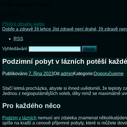
Dobře a zdravě žít lehce
Načítání...
Přejít k obsahu webu
Dobře a zdravě žít lehce
Jíst zdravě není drahé, žít zdravě nen
RSS
Vyhledávání
Podzimní pobyt v lázních potěší každé
Publikováno
7. října 2023
Od
admin
Kategorie:
Doporučujeme
Stačí letmá procházka, abyste si ihned uvědomili, že teploty zač
Jednou z nejpopulárnějších voleb, díky nimž se maximálně uvol
Pro každého něco
Podzim v lázních
nemusí ani zdaleka znamenat několikatýdenní
spíše na kratší a cenově příjemné pobyty, které si můžete dovoli