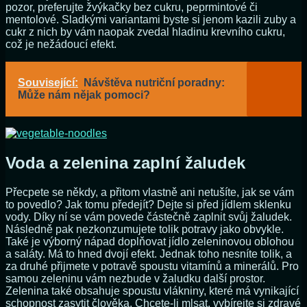
pozor, preferujte žvýkačky bez cukru, peprmintové či
mentolové. Sladkými variantami byste si jenom kazili zuby a
cukr z nich by vám naopak zvedal hladinu krevního cukru,
což je nežádoucí efekt.
Související:
Návštěva nutriční poradny:
Může nám nějak pomoci?
Voda a zelenina zaplní žaludek
Přecpete se někdy, a přitom vlastně ani netušíte, jak se vám
to povedlo? Jak tomu předejít? Dejte si před jídlem sklenku
vody. Díky ní se vám povede částečně zaplnit svůj žaludek.
Následně pak nezkonzumujete tolik potravy jako obvykle.
Také je výborný nápad doplňovat jídlo zeleninovou oblohou
a saláty. Má to hned dvojí efekt. Jednak toho nesníte tolik, a
za druhé přijmete v potravě spoustu vitamínů a minerálů. Pro
samou zeleninu vám nezbude v žaludku další prostor.
Zelenina také obsahuje spoustu vlákniny, které má vynikající
schopnost zasytit člověka. Chcete-li mlsat, vybírejte si zdravé