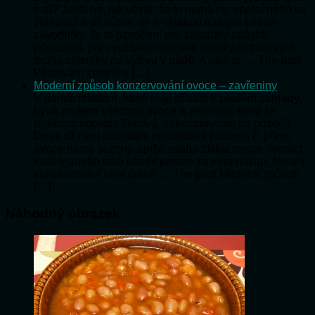
tratí? Jestli ne, tak vězte, že to nemá nic společného se
železnicí a už vůbec ne s nějakou tratí pro běžce-
závodníky. Je to označení pro zastaralý způsob
pěstování, prý využívající odlišné nároky jednotlivých
druhů zeleniny na výživu v půdě. A jaký to … The post
Pěstování zeleniny […]
Moderní způsob konzervování ovoce – zavřeniny
V domácnostech, které mají přístup k plodům zahrady,
bývá zvykem všechno ovoce a zeleninu, která se
nezkonzumovala čerstvá, zakonzervovat na později.
Dnes už není důvodem nedostatek potravin či přímo
ovoce mimo sezóny, spíše snaha získat ovoce domácí
kvality anebo také ušetřit peníze za jeho nákup. No ani
konzervování není úplně … The post Moderní způsob
[…]
Náhodný obrázek