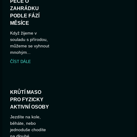
PÉČE O
ZAHRÁDKU
PODLE FÁZÍ
MĚSÍCE
Když žijeme v
souladu s přírodou,
můžeme se vyhnout
mnohým...
ČÍST DÁLE
KRŮTÍ MASO
PRO FYZICKY
AKTIVNÍ OSOBY
Jezdíte na kole,
běháte, nebo
jednoduše chodíte
na dlouhé