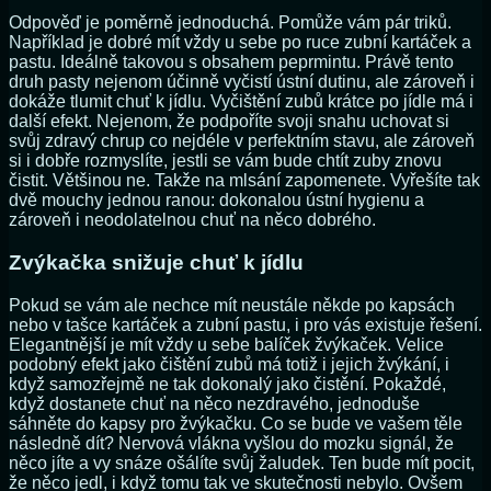
Odpověď je poměrně jednoduchá. Pomůže vám pár triků.
Například je dobré mít vždy u sebe po ruce zubní kartáček a
pastu. Ideálně takovou s obsahem peprmintu. Právě tento
druh pasty nejenom účinně vyčistí ústní dutinu, ale zároveň i
dokáže tlumit chuť k jídlu. Vyčištění zubů krátce po jídle má i
další efekt. Nejenom, že podpoříte svoji snahu uchovat si
svůj zdravý chrup co nejdéle v perfektním stavu, ale zároveň
si i dobře rozmyslíte, jestli se vám bude chtít zuby znovu
čistit. Většinou ne. Takže na mlsání zapomenete. Vyřešíte tak
dvě mouchy jednou ranou: dokonalou ústní hygienu a
zároveň i neodolatelnou chuť na něco dobrého.
Zvýkačka snižuje chuť k jídlu
Pokud se vám ale nechce mít neustále někde po kapsách
nebo v tašce kartáček a zubní pastu, i pro vás existuje řešení.
Elegantnější je mít vždy u sebe balíček žvýkaček. Velice
podobný efekt jako čištění zubů má totiž i jejich žvýkání, i
když samozřejmě ne tak dokonalý jako čistění. Pokaždé,
když dostanete chuť na něco nezdravého, jednoduše
sáhněte do kapsy pro žvýkačku. Co se bude ve vašem těle
následně dít? Nervová vlákna vyšlou do mozku signál, že
něco jíte a vy snáze ošálíte svůj žaludek. Ten bude mít pocit,
že něco jedl, i když tomu tak ve skutečnosti nebylo. Ovšem