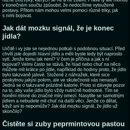
v konečném součtu způsobit, že nedocílíme vytoužené
postavy. Přitom nám mohou velmi pomoci různé triky, jak
s nimi bojovat.
Jak dát mozku signál, že je konec
jídla?
Určitě i vy jste se nejednou potkali s podobnou situací. Před
chvílí jste dojedli hlavní jídlo a měli byste tedy být naprosto
sytí. Jenže tomu tak není? V čem je příčina a jak s ní
bojovat? Velmi často se stává, že hlad nebo chuť na něco
můžete mít krátce po jídle, například do hodiny proto, že jídlo
bylo takzvaně jalové. Složené z náhražek, které sice
poskytnou jakýsi pokrm, ale ve skutečnosti vás nenasytí.
Jedná se o takzvané prázdné kalorie. Proto si dávejte pozor
na to, aby vaše jídlo bylo vždy nutričně hodnotné. Tím se
honění mlsné do značné míry omezí. Nasytíte se samotným
jídlem a nebudete mít chuť na další věci. Jenže co dělat,
když ani to nepomůže? Jak dát mozku signál, že jídlo už
skončilo?
Čistěte si zuby peprmintovou pastou