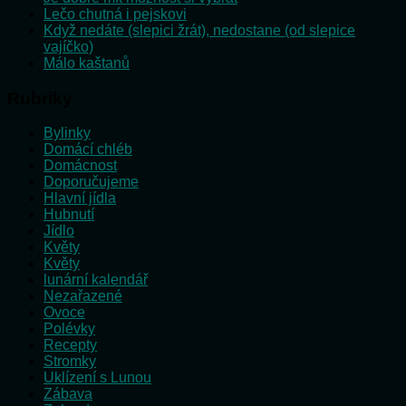
Lečo chutná i pejskovi
Když nedáte (slepici žrát), nedostane (od slepice
vajíčko)
Málo kaštanů
Rubriky
Bylinky
Domácí chléb
Domácnost
Doporučujeme
Hlavní jídla
Hubnutí
Jídlo
Květy
Květy
lunární kalendář
Nezařazené
Ovoce
Polévky
Recepty
Stromky
Uklízení s Lunou
Zábava