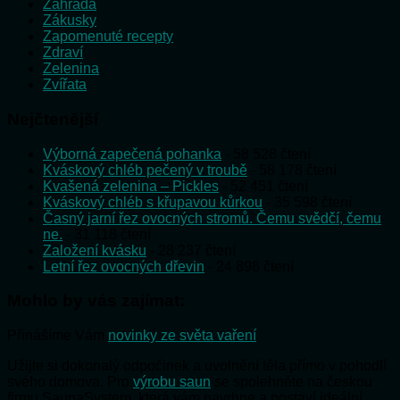
Zahrada
Zákusky
Zapomenuté recepty
Zdraví
Zelenina
Zvířata
Nejčtenější
Výborná zapečená pohanka
- 58 528 čtení
Kváskový chléb pečený v troubě
- 58 178 čtení
Kvašená zelenina – Pickles
- 52 451 čtení
Kváskový chléb s křupavou kůrkou
- 35 598 čtení
Časný jarní řez ovocných stromů. Čemu svědčí, čemu
ne.
- 31 118 čtení
Založení kvásku
- 28 237 čtení
Letní řez ovocných dřevin
- 24 898 čtení
Mohlo by vás zajímat:
Přinášíme Vám
novinky ze světa vaření
Užijte si dokonalý odpočinek a uvolnění těla přímo v pohodlí
svého domova. Pro
výrobu saun
se spolehněte na českou
firmu SaunaSystem, která vám navrhne a postaví ideální