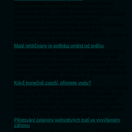
Mnozí pěstitelé zeleniny si stěžují na nepříznivé
přírodní podmínky a zejména na jejich změnu v
posledním období. Stabilita pěstování je pryč a dávné
pranostiky už dlouho neplatí. Na ověřené
agrotechnické termíny se nedá spolehnout a obvyklé
počasí mírného podnebního pásma je pryč.
Předznamenává to konec obvyklého způsobu práce na
našich … The post Připraveni na […]
Malé jehličnany je potřeba omést od sněhu
I když se často říká, že zahrada v zimě spí, není to tak,
že do zahrady není třeba chodit. Jsou situace, kdy
zahrada a zejména stromy v ní potřebují naši pomoc.
Například když napadne více sněhu a naše jehličnaté
stromy jsou ještě malé. Mohly by se zbytečně polámat. I
když … The post Malé jehličnany […]
Když konečně zaprší, přijmete vodu?
Už jsme si zvykli, že podzim je u nás deštivý a všude je
mokro. A že v létě bývá dešťových srážek méně, než
bývalo zvykem. Stížnosti na sucho slyšíme všude,
nejen od zemědělců, odvolávajíc se na deficit vláhy v
půdě vůči průměru. Ale přiznejme si, kdo je připraven
na dobu, … The post Když konečně […]
Pěstování zeleniny jednotlivých tratí ve vyvýšeném
záhonu
Slyšely jste už o pěstování zeleniny podle jednotlivých