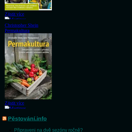
Pěstování.info
Připraveni na dvě sezóny ročně?