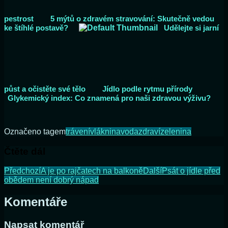
pestrost
5 mýtů o zdravém stravování: Skutečně vedou
ke štíhlé postavě?
Udělejte si jarní
půst a očistěte své tělo
Jídlo podle rytmu přírody
Glykemický index: Co znamená pro naši zdravou výživu?
Označeno tagem
trávení
vláknina
voda
zdraví
zelenina
Čtěte dál
Předchozí
A je po rajčatech na balkoně
Další
Psát o jídle před
obědem není dobrý nápad
Komentáře
Napsat komentář