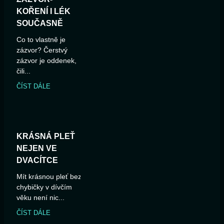
KOŘENÍ I LÉK
SOUČASNĚ
Co to ​​vlastně je
zázvor? Čerstvý
zázvor je oddenek,
čili...
ČÍST DÁLE
KRÁSNÁ PLEŤ
NEJEN VE
DVACÍTCE
Mít krásnou pleť bez
chybičky v dívčím
věku není nic...
ČÍST DÁLE