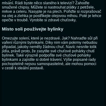
mlsání. Rádi byste něco slaného k televizi? Zahoďte
smažené chipsy. Můžete si nastrouhat plátky z petržele,
mrkve a celeru. Nasypte je na plech. Pořiďte si rozprašovač
na olej a zlehka je postříkejte olejovou mlhou. Poté je lehce
opečte v troubě. Vyrobíte si zdravé chuťovky.
Místo soli používejte bylinky
Omezujte solení, které je nezdravé. Jak? Nahraďte sůl při
vaření různými bylinkami. Díky nim vám pokrmy nebudou
připadat, jakoby neměly žádnou chuť. Navíc nesníte tolik
jídla, právě proto, že zasytíte své chuťové pohárky chutí
bylinek. Také výrazně podpoříte své chuťové pohárky
bylinkami a zajistíte si dobré trávení. Výše popsané rady
pochopitelně nejsou samospasitelné, ale mohou pomoci
v cestě k ideální postavě.