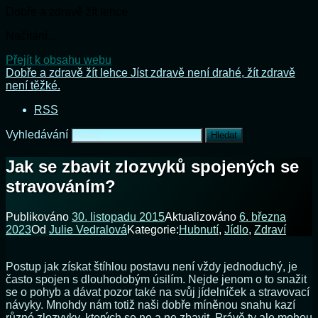
Dobře a zdravě žít lehce
Načítání...
Přejít k obsahu webu
Dobře a zdravě žít lehce
Jíst zdravě není drahé, žít zdravě
není těžké.
RSS
Vyhledávání
Jak se zbavit zlozvyků spojených se
stravováním?
Publikováno
30. listopadu 2015
Aktualizováno
6. března
2023
Od
Julie Vedralová
Kategorie:
Hubnutí
,
Jídlo
,
Zdraví
Postup jak získat štíhlou postavu není vždy jednoduchý, je
často spojen s dlouhodobým úsilím. Nejde jenom o to snažit
se o pohyb a dávat pozor také na svůj jídelníček a stravovací
návyky. Mnohdy nám totiž naši dobře míněnou snahu kazí
různé zlozvyky, kterých se ne a ne zbavit. Právě ty ale mohou