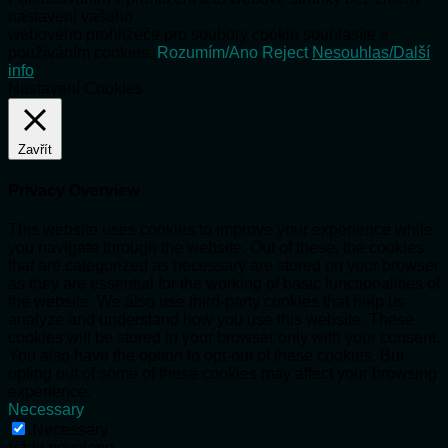
nastavení vašeho
webového prohlížeče pro soubory cookie souhlasíte s
používáním cookies.
Rozumím/Ano
Reject
Nesouhlas/Další
info
Nastavení Cookies
Zavřít
Privacy Overview
This website uses cookies to improve your experience while
you navigate through the website. Out of these, the cookies
that are categorized as necessary are stored on your browser
as they are essential for the working of basic functionalities of
the website. We also use third-party cookies that help us
analyze and understand how you use this website. These
cookies will be stored in your browser only with your consent.
You also have the option to opt-out of these cookies. But
opting out of some of these cookies may affect your browsing
experience.
Necessary
Necessary
Vždy povoleno