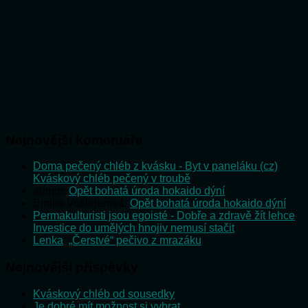
Nejnovější komentáře
Doma pečený chléb z kvásku - Byt v paneláku (cz)
:
Kváskový chléb pečený v troubě
admin
:
Opět bohatá úroda hokaido dýní
Emilie Vošlajerová
:
Opět bohatá úroda hokaido dýní
Permakulturisti jsou egoisté - Dobře a zdravě žít lehce
:
Investice do umělých hnojiv nemusí stačit
Lenka
:
„Čerstvé“ pečivo z mrazáku
Nejnovější příspěvky
Kváskový chléb od sousedky
Je dobré mít možnost si vybrat