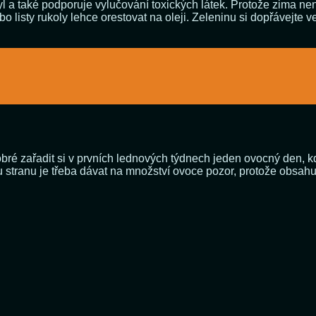
fyl a také podporuje vylučování toxických látek. Protože zima
o listy rukoly lehce orestovat na oleji. Zeleninu si dopřávejte 
obré zařadit si v prvních lednových týdnech jeden ovocný den
 stranu je třeba dávat na množství ovoce pozor, protože obsahu