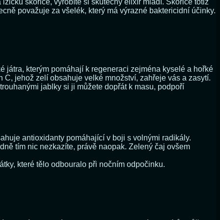
čku skořice, vyrobíte si skutečný elixír mládí. Skořice totiž
cně považuje za všelék, který má výrazné baktericidní účinky.
také játra, kterým pomáhají k regeneraci zejména kyselé a hořké
n C, jehož zelí obsahuje velké množství, zahřeje vás a zasytí.
trouhanými jablky si ji můžete dopřát k masu, podpoří
ahuje antioxidanty pomáhající v boji s volnými radikály.
hodně tím nic nezkazíte, právě naopak. Zelený čaj ovšem
tky, které tělo odbouralo při nočním odpočinku.