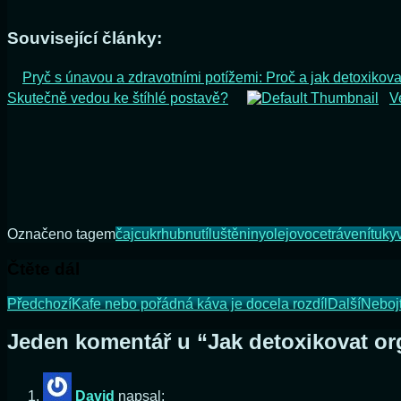
Související články:
Pryč s únavou a zdravotními potížemi: Proč a jak detoxikova
Skutečně vedou ke štíhlé postavě?
V
Označeno tagem
čaj
cukr
hubnutí
luštěniny
olej
ovoce
trávení
tuky
Čtěte dál
Předchozí
Kafe nebo pořádná káva je docela rozdíl
Další
Neboj
Jeden komentář u “
Jak detoxikovat o
David
napsal: