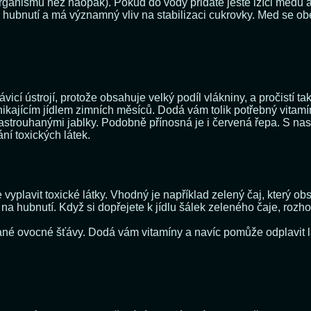
anismu než naopak). Pokud do vody přidáte ještě lžíci medu a lži
hubnutí a má významný vliv na stabilizaci cukrovky. Med se obe
ávicí ústrojí, protože obsahuje velký podíl vlákniny, a pročistí 
ynikajícím jídlem zimních měsíců. Dodá vám tolik potřebný vitamí
nastrouhanými jablky. Podobně přínosná je i červená řepa. S nas
ání toxických látek.
yplavit toxické látky. Vhodný je například zelený čaj, který obs
na hubnutí. Když si dopřejete k jídlu šálek zeleného čaje, roz
né ovocné šťávy. Dodá vám vitamíny a navíc pomůže odplavit lá