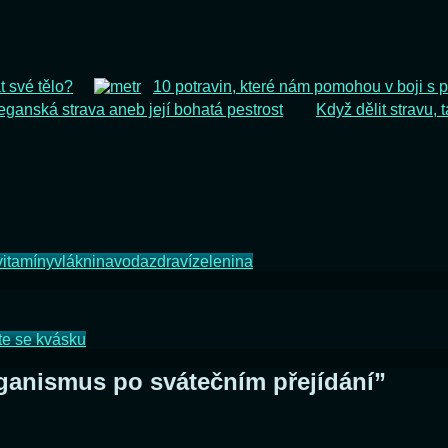
t své tělo?
10 potravin, které nám pomohou v boji s 
eganská strava aneb její bohatá pestrost
Když dělit stravu, 
vitamíny
vláknina
voda
zdraví
zelenina
te se kvásku
rganismus po svátečním přejídání
”