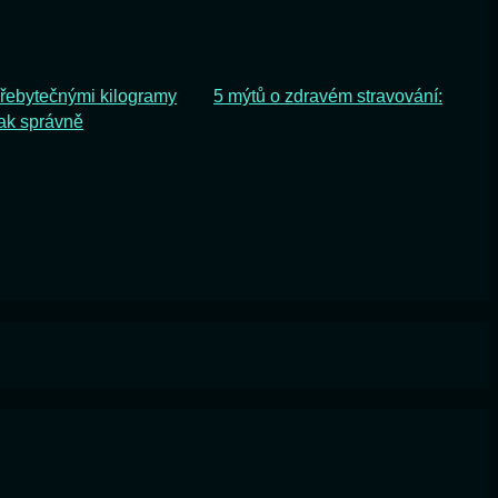
přebytečnými kilogramy
5 mýtů o zdravém stravování:
tak správně