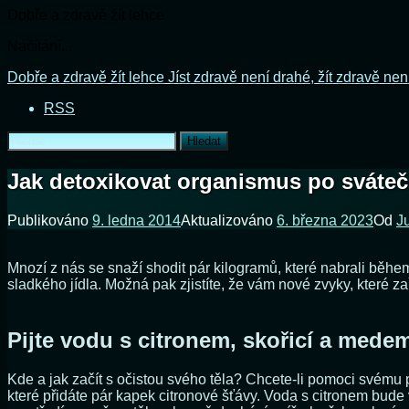
Dobře a zdravě žít lehce
Načítání...
Přejít
Dobře a zdravě žít lehce
Jíst zdravě není drahé, žít zdravě nen
k
RSS
obsahu
webu
Vyhledávání
Jak detoxikovat organismus po sváteč
Publikováno
9. ledna 2014
Aktualizováno
6. března 2023
Od
J
Mnozí z nás se snaží shodit pár kilogramů, které nabrali běhe
sladkého jídla. Možná pak zjistíte, že vám nové zvyky, které za
Pijte vodu s citronem, skořicí a mede
Kde a jak začít s očistou svého těla? Chcete-li pomoci svému p
které přidáte pár kapek citronové šťávy. Voda s citronem bude 