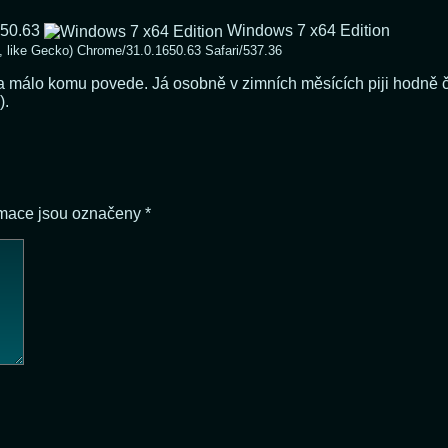
650.63
Windows 7 x64 Edition
like Gecko) Chrome/31.0.1650.63 Safari/537.36
 a málo komu povede. Já osobně v zimních měsících piji hodně ča
).
rmace jsou označeny
*