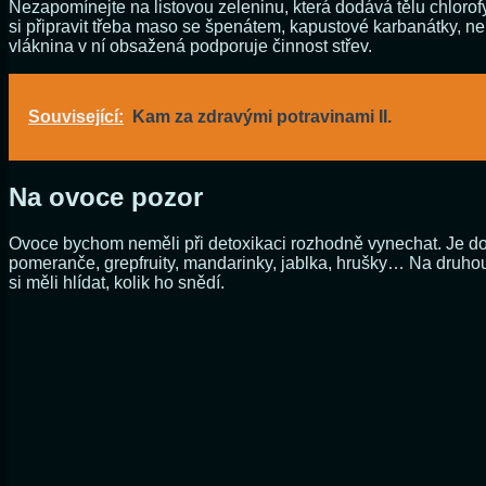
Nezapomínejte na listovou zeleninu, která dodává tělu chloro
si připravit třeba maso se špenátem, kapustové karbanátky, neb
vláknina v ní obsažená podporuje činnost střev.
Související:
Kam za zdravými potravinami II.
Na ovoce pozor
Ovoce bychom neměli při detoxikaci rozhodně vynechat. Je d
pomeranče, grepfruity, mandarinky, jablka, hrušky… Na druhou
si měli hlídat, kolik ho snědí.