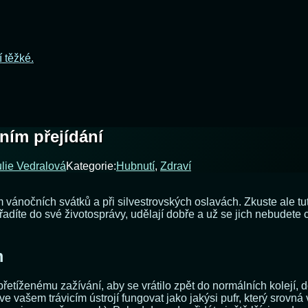
í těžké.
ním přejídání
ulie Vedralová
Kategorie:
Hubnutí
,
Zdraví
m vánočních svátků a při silvestrovských oslavách. Zkuste ale tu
řadíte do své životosprávy, udělají dobře a už se jich nebudete c
m
řetíženému zažívání, aby se vrátilo zpět do normálních kolejí, d
ve vašem trávicím ústrojí fungovat jako jakýsi pufr, který srovn