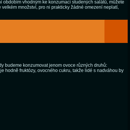
 není obdobím vhodným ke konzumaci studených salátů, můžete
ve velkém množství, pro ni prakticky žádné omezení neplatí,
, kdy budeme konzumovat jenom ovoce různých druhů:
je hodně fruktózy, ovocného cukru, takže lidé s nadváhou by