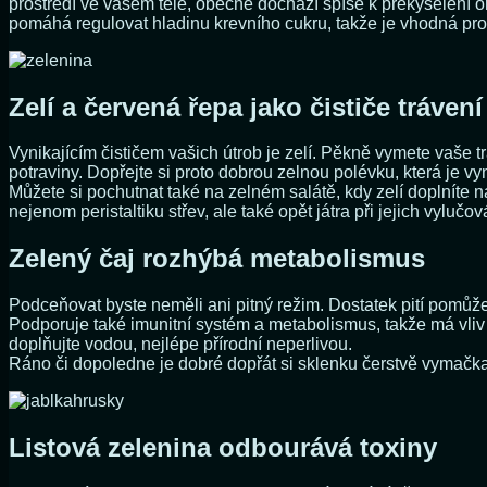
prostředí ve vašem těle, obecně dochází spíše k překyselení org
pomáhá regulovat hladinu krevního cukru, takže je vhodná pro 
Zelí a červená řepa jako čističe trávení
Vynikajícím čističem vašich útrob je zelí. Pěkně vymete vaše tr
potraviny. Dopřejte si proto dobrou zelnou polévku, která je v
Můžete si pochutnat také na zelném salátě, kdy zelí doplníte 
nejenom peristaltiku střev, ale také opět játra při jejich vylučov
Zelený čaj rozhýbá metabolismus
Podceňovat byste neměli ani pitný režim. Dostatek pití pomůže v
Podporuje také imunitní systém a metabolismus, takže má vliv 
doplňujte vodou, nejlépe přírodní neperlivou.
Ráno či dopoledne je dobré dopřát si sklenku čerstvě vymačka
Listová zelenina odbourává toxiny