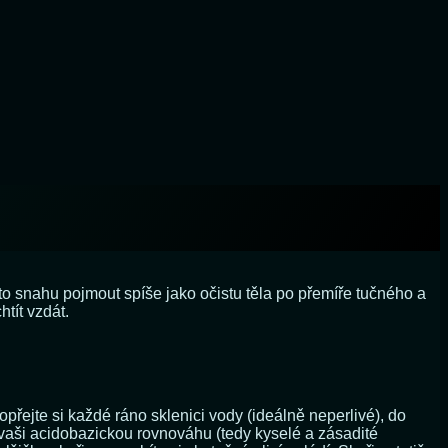
to snahu pojmout spíše jako očistu těla po přemíře tučného a
htít vzdát.
opřejte si každé ráno sklenici vody (ideálně neperlivé), do
á vaši acidobazickou rovnováhu (tedy kyselé a zásadité