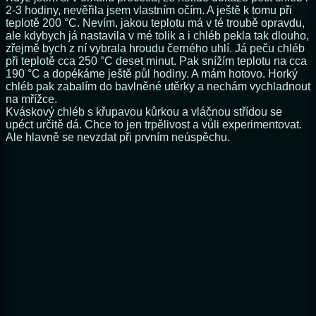
2-3 hodiny, nevěřila jsem vlastním očím. A ještě k tomu při
teplotě 200 °C. Nevím, jakou teplotu má v té troubě opravdu,
ale kdybych já nastavila v mé tolik a i chléb pekla tak dlouho,
zřejmě bych z ní vybrala hroudu černého uhlí. Já peču chléb
při teplotě cca 250 °C deset minut. Pak snížím teplotu na cca
190 °C a dopékáme ještě půl hodiny. A mám hotovo. Horký
chléb pak zabalím do bavlněné utěrky a nechám vychladnout
na mřížce.
Kváskový chléb s křupavou kůrkou a vláčnou střídou se
upéct určitě dá. Chce to jen trpělivost a vůli experimentovat.
Ale hlavně se nevzdat při prvním neúspěchu.