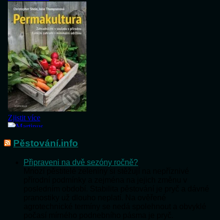
Pěstování.info
Připraveni na dvě sezóny ročně?
Mnozí pěstitelé zeleniny si stěžují na nepříznivé
přírodní podmínky a zejména na jejich změnu v
posledním období. Stabilita pěstování je pryč a dávné
pranostiky už dlouho neplatí. Na ověřené
agrotechnické termíny se nedá spolehnout a obvyklé
počasí mírného podnebního pásma je pryč.