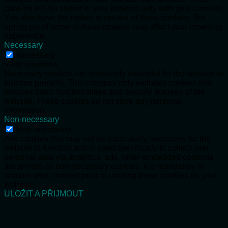
cookies will be stored in your browser only with your consent.
You also have the option to opt-out of these cookies. But
opting out of some of these cookies may affect your browsing
experience.
Necessary
Necessary
Vždy povoleno
Necessary cookies are absolutely essential for the website to
function properly. This category only includes cookies that
ensures basic functionalities and security features of the
website. These cookies do not store any personal
information.
Non-necessary
Non-necessary
Any cookies that may not be particularly necessary for the
website to function and is used specifically to collect user
personal data via analytics, ads, other embedded contents
are termed as non-necessary cookies. It is mandatory to
procure user consent prior to running these cookies on your
website.
ULOŽIT A PŘIJMOUT