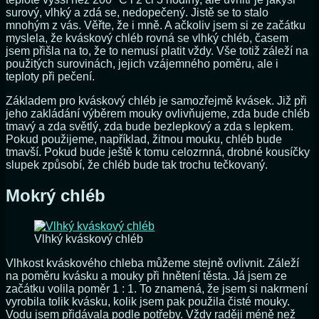
surový, vlhký a zdá se, nedopečený. Jistě se to stalo
mnohým z vás. Věřte, že i mně. A ačkoliv jsem si ze začátku
myslela, že kváskový chléb rovná se vlhký chléb, časem
jsem přišla na to, že to nemusí platit vždy. Vše totiž záleží na
použitých surovinách, jejich vzájemného poměru, ale i
teploty při pečení.
Základem pro kváskový chléb je samozřejmě kvásek. Již při
jeho zakládání výběrem mouky ovlivňujeme, zda bude chléb
tmavý a zda světlý, zda bude bezlepkový a zda s lepkem.
Pokud použijeme, například, žitnou mouku, chléb bude
tmavší. Pokud bude ještě k tomu celozrnná, drobné kousíčky
slupek způsobí, že chléb bude tak trochu tečkovaný.
Mokrý chléb
Vlhký kváskový chléb
Vlhkost kváskového chleba můžeme stejně ovlivnit. Záleží
na poměru kvásku a mouky při hnětení těsta. Já jsem ze
začátku volila poměr 1 : 1. To znamená, že jsem si nakrmení
vyrobila tolik kvásku, kolik jsem pak použila čisté mouky.
Vodu jsem přidávala podle potřeby. Vždy raději méně než