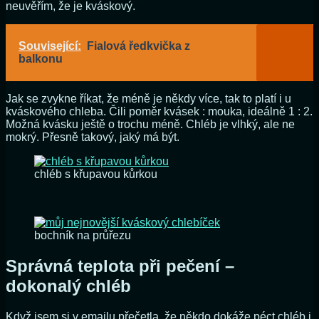
neuvěřím, že je kváskový.
Související:
Fialová ředkvička z
balkonu
Jak se zvykne říkat, že méně je někdy více, tak to platí i u
kváskového chleba. Čili poměr kvásek : mouka, ideálně 1 : 2.
Možná kvásku ještě o trochu méně. Chléb je vlhký, ale ne
mokrý. Přesně takový, jaký má být.
chléb s křupavou kůrkou
bochník na průřezu
Správná teplota při pečení –
dokonalý chléb
Když jsem si v emailu přečetla, že někdo dokáže péct chléb i