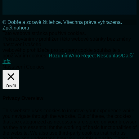
© Dobře a zdravě žít lehce. Všechna práva vyhrazena.
Zpět nahoru
Tato webová stránka používá cookies.
Pokračováním v prohlížení této webové stránky bez změny
nastavení vašeho
webového prohlížeče pro soubory cookie souhlasíte s
používáním cookies.
Rozumím/Ano
Reject
Nesouhlas/Další
info
Nastavení Cookies
Zavřít
Privacy Overview
This website uses cookies to improve your experience while
you navigate through the website. Out of these, the cookies
that are categorized as necessary are stored on your browser
as they are essential for the working of basic functionalities of
the website. We also use third-party cookies that help us
analyze and understand how you use this website. These