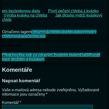
pro bezlepkovou dietu
První pečení chleba z kvásku
Výroba kvásku na chleba
Jak dlouho vydrží kváskový
chléb
Označeno tagem
celozrnná
chléb
kvásek
kváskový
mokrý
chléb
mouka
pečení
recept
Čtěte dál
Předchozí
Na lodi za zdravým životním stylem
Další
Rozdíl
mezi droždím a kváskem
Komentáře
Napsat komentář
Vaše e-mailová adresa nebude zveřejněna.
Vyžadované
informace jsou označeny
*
Komentář
*