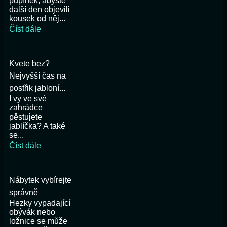
pupínek, abyste
další den objevili
kousek od něj...
Číst dále
Kvete bez?
Nejvyšší čas na
postřik jabloní...
I vy ve své
zahrádce
pěstujete
jablíčka? A také
se...
Číst dále
Nábytek vybírejte
správně
Hezky vypadající
obývák nebo
ložnice se může