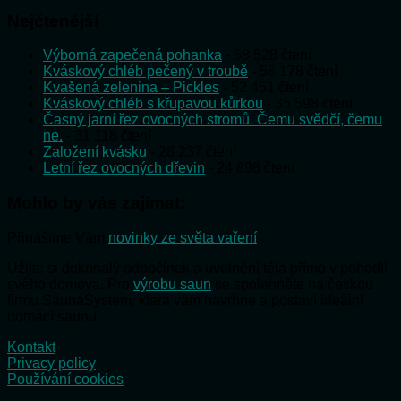
Nejčtenější
Výborná zapečená pohanka
- 58 528 čtení
Kváskový chléb pečený v troubě
- 58 178 čtení
Kvašená zelenina – Pickles
- 52 451 čtení
Kváskový chléb s křupavou kůrkou
- 35 598 čtení
Časný jarní řez ovocných stromů. Čemu svědčí, čemu
ne.
- 31 118 čtení
Založení kvásku
- 28 237 čtení
Letní řez ovocných dřevin
- 24 898 čtení
Mohlo by vás zajímat:
Přinášíme Vám
novinky ze světa vaření
Užijte si dokonalý odpočinek a uvolnění těla přímo v pohodlí
svého domova. Pro
výrobu saun
se spolehněte na českou
firmu SaunaSystem, která vám navrhne a postaví ideální
domácí saunu.
Kontakt
Privacy policy
Používání cookies