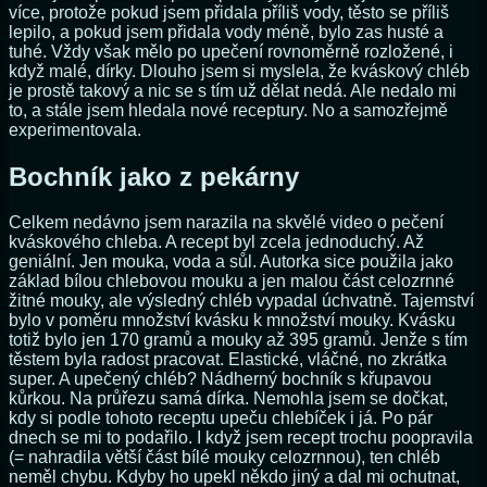
více, protože pokud jsem přidala příliš vody, těsto se příliš
lepilo, a pokud jsem přidala vody méně, bylo zas husté a
tuhé. Vždy však mělo po upečení rovnoměrně rozložené, i
když malé, dírky. Dlouho jsem si myslela, že kváskový chléb
je prostě takový a nic se s tím už dělat nedá. Ale nedalo mi
to, a stále jsem hledala nové receptury. No a samozřejmě
experimentovala.
Bochník jako z pekárny
Celkem nedávno jsem narazila na skvělé video o pečení
kváskového chleba. A recept byl zcela jednoduchý. Až
geniální. Jen mouka, voda a sůl. Autorka sice použila jako
základ bílou chlebovou mouku a jen malou část celozrnné
žitné mouky, ale výsledný chléb vypadal úchvatně. Tajemství
bylo v poměru množství kvásku k množství mouky. Kvásku
totiž bylo jen 170 gramů a mouky až 395 gramů. Jenže s tím
těstem byla radost pracovat. Elastické, vláčné, no zkrátka
super. A upečený chléb? Nádherný bochník s křupavou
kůrkou. Na průřezu samá dírka. Nemohla jsem se dočkat,
kdy si podle tohoto receptu upeču chlebíček i já. Po pár
dnech se mi to podařilo. I když jsem recept trochu poopravila
(= nahradila větší část bílé mouky celozrnnou), ten chléb
neměl chybu. Kdyby ho upekl někdo jiný a dal mi ochutnat,