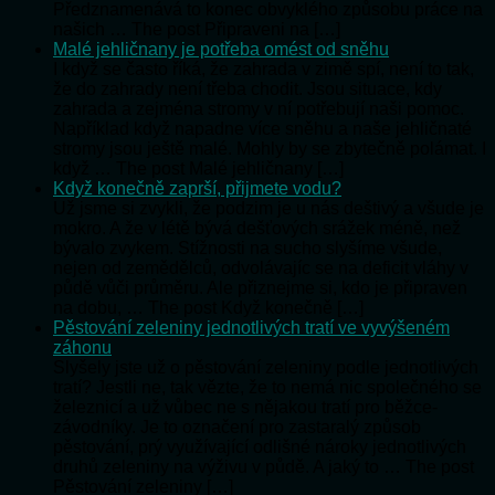
Předznamenává to konec obvyklého způsobu práce na
našich … The post Připraveni na […]
Malé jehličnany je potřeba omést od sněhu
I když se často říká, že zahrada v zimě spí, není to tak,
že do zahrady není třeba chodit. Jsou situace, kdy
zahrada a zejména stromy v ní potřebují naši pomoc.
Například když napadne více sněhu a naše jehličnaté
stromy jsou ještě malé. Mohly by se zbytečně polámat. I
když … The post Malé jehličnany […]
Když konečně zaprší, přijmete vodu?
Už jsme si zvykli, že podzim je u nás deštivý a všude je
mokro. A že v létě bývá dešťových srážek méně, než
bývalo zvykem. Stížnosti na sucho slyšíme všude,
nejen od zemědělců, odvolávajíc se na deficit vláhy v
půdě vůči průměru. Ale přiznejme si, kdo je připraven
na dobu, … The post Když konečně […]
Pěstování zeleniny jednotlivých tratí ve vyvýšeném
záhonu
Slyšely jste už o pěstování zeleniny podle jednotlivých
tratí? Jestli ne, tak vězte, že to nemá nic společného se
železnicí a už vůbec ne s nějakou tratí pro běžce-
závodníky. Je to označení pro zastaralý způsob
pěstování, prý využívající odlišné nároky jednotlivých
druhů zeleniny na výživu v půdě. A jaký to … The post
Pěstování zeleniny […]