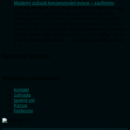
Moderní způsob konzervování ovoce – zavřeniny
V domácnostech, které mají přístup k plodům zahrady,
bývá zvykem všechno ovoce a zeleninu, která se
nezkonzumovala čerstvá, zakonzervovat na později.
Dnes už není důvodem nedostatek potravin či přímo
ovoce mimo sezóny, spíše snaha získat ovoce domácí
kvality anebo také ušetřit peníze za jeho nákup. No ani
konzervování není úplně … The post Moderní způsob
[…]
Náhodný obrázek
Poslední vyhledávání
kontakt
zahrada
tavený sýr
Kecup
hortenzie