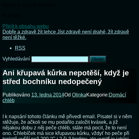
Dobře a zdravě žít lehce
Načítání...
Přejít k obsahu webu
Dobře a zdravě žít lehce
Jíst zdravě není drahé, žít zdravě
není těžké.
RSS
Vyhledávání
Ani křupavá kůrka nepotěší, když je
střed bochníku nedopečený
Publikováno
13. ledna 2014
Od
Olinka
Kategorie:
Domácí
chléb
I k napsání tohoto článku mě přivedl email. Pisatel si v něm
stěžuje, že ačkoli se mu podařilo založit kvásek, a již
nějakou dobu z něj peče chléb, stále má pocit, že to není
ono. Chlebíček má sice křupavou kůrku, vždyť ho peče při
teplotě vyšší než 200 °C i 2 či 3 hodiny, ale uvnitř je jakýsi