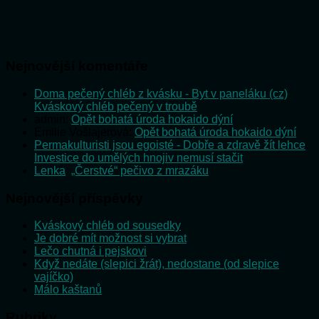
Nejnovější komentáře
Doma pečený chléb z kvásku - Byt v paneláku (cz)
:
Kváskový chléb pečený v troubě
admin
:
Opět bohatá úroda hokaido dýní
Emilie Vošlajerová
:
Opět bohatá úroda hokaido dýní
Permakulturisti jsou egoisté - Dobře a zdravě žít lehce
:
Investice do umělých hnojiv nemusí stačit
Lenka
:
„Čerstvé“ pečivo z mrazáku
Nejnovější příspěvky
Kváskový chléb od sousedky
Je dobré mít možnost si vybrat
Lečo chutná i pejskovi
Když nedáte (slepici žrát), nedostane (od slepice
vajíčko)
Málo kaštanů
Rubriky