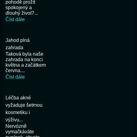
pohodě prožít
spokojený a
dlouhý život?...
Číst dále
Jahod plná
zahrada
Taková byla naše
zahrada na konci
května a začátkem
června....
Číst dále
Léčba akné
vyžaduje šetrnou
kosmetiku i
výživu...
Nervózně
vymačkáváte