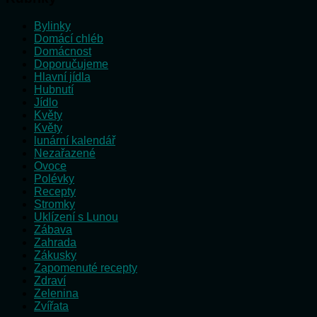
Bylinky
Domácí chléb
Domácnost
Doporučujeme
Hlavní jídla
Hubnutí
Jídlo
Květy
Květy
lunární kalendář
Nezařazené
Ovoce
Polévky
Recepty
Stromky
Uklízení s Lunou
Zábava
Zahrada
Zákusky
Zapomenuté recepty
Zdraví
Zelenina
Zvířata