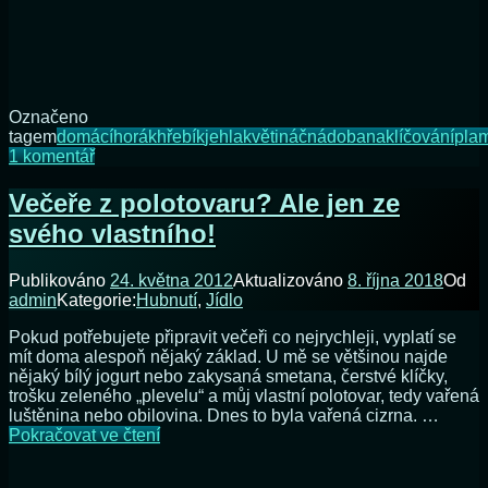
Označeno
tagem
domácí
horák
hřebík
jehla
květináč
nádoba
naklíčování
pla
u
1 komentář
textu
s
Večeře z polotovaru? Ale jen ze
názvem
svého vlastního!
Jak
„vrtat“
bez
Publikováno
24. května 2012
Aktualizováno
8. října 2018
Od
vrtačky
admin
Kategorie:
Hubnutí
,
Jídlo
Pokud potřebujete připravit večeři co nejrychleji, vyplatí se
mít doma alespoň nějaký základ. U mě se většinou najde
nějaký bílý jogurt nebo zakysaná smetana, čerstvé klíčky,
trošku zeleného „plevelu“ a můj vlastní polotovar, tedy vařená
luštěnina nebo obilovina. Dnes to byla vařená cizrna. …
Večeře
Pokračovat ve čtení
z
polotovaru?