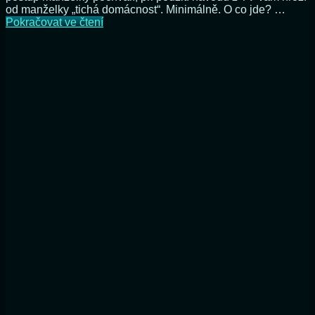
od manželky „tichá domácnost“. Minimálně. O co jde? …
Jak
Pokračovat ve čtení
„vrtat“
bez
vrtačky