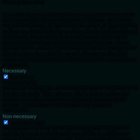
Privacy Overview
This website uses cookies to improve your experience while
you navigate through the website. Out of these, the cookies
that are categorized as necessary are stored on your browser
as they are essential for the working of basic functionalities of
the website. We also use third-party cookies that help us
analyze and understand how you use this website. These
cookies will be stored in your browser only with your consent.
You also have the option to opt-out of these cookies. But
opting out of some of these cookies may affect your browsing
experience.
Necessary
Necessary
Vždy povoleno
Necessary cookies are absolutely essential for the website to
function properly. This category only includes cookies that
ensures basic functionalities and security features of the
website. These cookies do not store any personal
information.
Non-necessary
Non-necessary
Any cookies that may not be particularly necessary for the
website to function and is used specifically to collect user
personal data via analytics, ads, other embedded contents