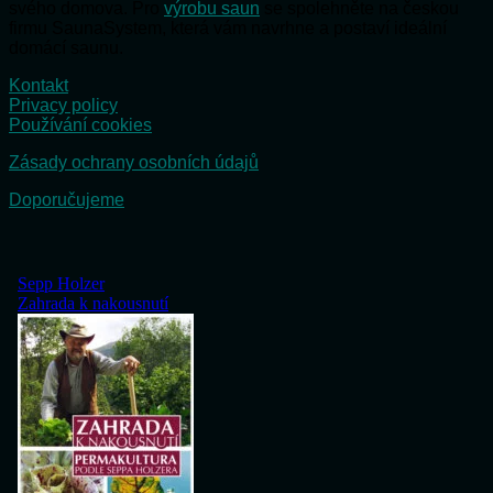
svého domova. Pro
výrobu saun
se spolehněte na českou
firmu SaunaSystem, která vám navrhne a postaví ideální
domácí saunu.
Kontakt
Privacy policy
Používání cookies
Zásady ochrany osobních údajů
Doporučujeme