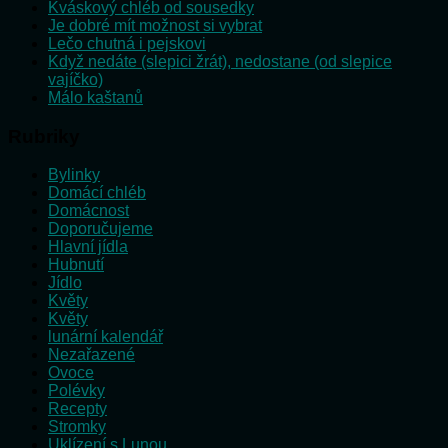
Kváskový chléb od sousedky
Je dobré mít možnost si vybrat
Lečo chutná i pejskovi
Když nedáte (slepici žrát), nedostane (od slepice
vajíčko)
Málo kaštanů
Rubriky
Bylinky
Domácí chléb
Domácnost
Doporučujeme
Hlavní jídla
Hubnutí
Jídlo
Květy
Květy
lunární kalendář
Nezařazené
Ovoce
Polévky
Recepty
Stromky
Uklízení s Lunou