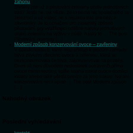
záhonu
Slyšely jste už o pěstování zeleniny podle jednotlivých
tratí? Jestli ne, tak vězte, že to nemá nic společného se
železnicí a už vůbec ne s nějakou tratí pro běžce-
závodníky. Je to označení pro zastaralý způsob
pěstování, prý využívající odlišné nároky jednotlivých
druhů zeleniny na výživu v půdě. A jaký to … The post
Pěstování zeleniny […]
Moderní způsob konzervování ovoce – zavřeniny
V domácnostech, které mají přístup k plodům zahrady,
bývá zvykem všechno ovoce a zeleninu, která se
nezkonzumovala čerstvá, zakonzervovat na později.
Dnes už není důvodem nedostatek potravin či přímo
ovoce mimo sezóny, spíše snaha získat ovoce domácí
kvality anebo také ušetřit peníze za jeho nákup. No ani
konzervování není úplně … The post Moderní způsob
[…]
Náhodný obrázek
Poslední vyhledávání