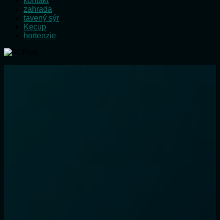
kontakt
zahrada
tavený sýr
Kecup
hortenzie