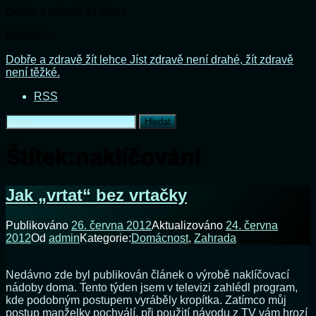
Dobře a zdravě žít lehce
Načítání...
Přejít
Dobře a zdravě žít lehce
Jíst zdravě není drahé, žít zdravě
k
není těžké.
obsahu
RSS
webu
Vyhledávání
Štítek:
naklíčování
Jak „vrtat“ bez vrtačky
Publikováno
26. června 2012
Aktualizováno
24. června
2012
Od
admin
Kategorie:
Domácnost
,
Zahrada
Nedávno zde byl publikován článek o výrobě naklíčovací
nádoby doma. Tento týden jsem v televizi zahlédl program,
kde podobným postupem vyráběly kropítka. Zatímco můj
postup manželky pochválí, při použití návodu z TV vám hrozí