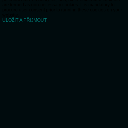
are termed as non-necessary cookies. It is mandatory to
procure user consent prior to running these cookies on your
website.
ULOŽIT A PŘIJMOUT