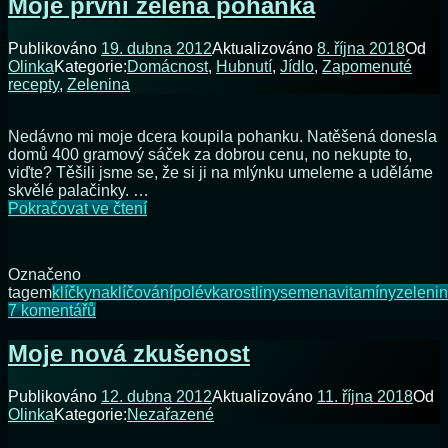
Moje první zelená pohánka
s
nakličováním
Publikováno
19. dubna 2012
Aktualizováno
8. října 2018
Od
semínek
Olinka
Kategorie:
Domácnost
,
Hubnutí
,
Jídlo
,
Zapomenuté
recepty
,
Zelenina
Nedávno mi moje dcera koupila pohanku. Natěšená donesla
domů 400 gramový sáček za dobrou cenu, no nekupte to,
viďte? Těšili jsme se, že si ji na mlýnku umeleme a uděláme
skvělé palačinky. …
Moje
Pokračovat ve čtení
první
zelená
pohánka
Označeno
tagem
klíčky
naklíčování
polévka
rostliny
semena
vitamíny
zeleni
u
7 komentářů
textu
s
Moje nová zkušenost
názvem
Moje
Publikováno
12. dubna 2012
Aktualizováno
11. října 2018
Od
první
Olinka
Kategorie:
Nezařazené
zelená
pohánka