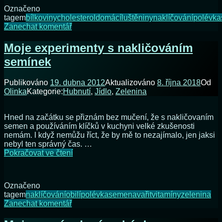
Ale
Označeno
jen
tagem
bílkoviny
cholesterol
domácí
luštěniny
naklíčování
polévka
ze
na
Zanechat komentář
svého
Večeře
vlastního!
z
Moje experimenty s nakličováním
polotovaru?
semínek
Ale
jen
ze
Publikováno
19. dubna 2012
Aktualizováno
8. října 2018
Od
svého
Olinka
Kategorie:
Hubnutí
,
Jídlo
,
Zelenina
vlastního!
Hned na začátku se přiznám bez mučení, že s nakličovaním
semen a používáním klíčků v kuchyni velké zkušenosti
nemám. I když nemůžu říct, že by mě to nezajímalo, jen jaksi
nebyl ten správný čas. …
Moje
Pokračovat ve čtení
experimenty
s
nakličováním
Označeno
semínek
tagem
naklíčování
obilí
polévka
semena
vařit
vitamíny
zelenina
na
Zanechat komentář
Moje
experimenty