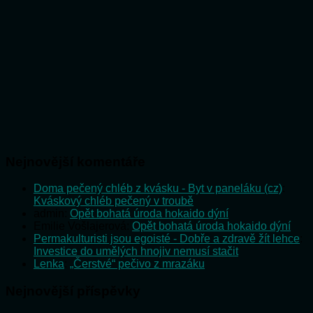
Nejnovější komentáře
Doma pečený chléb z kvásku - Byt v paneláku (cz)
:
Kváskový chléb pečený v troubě
admin
:
Opět bohatá úroda hokaido dýní
Emilie Vošlajerová
:
Opět bohatá úroda hokaido dýní
Permakulturisti jsou egoisté - Dobře a zdravě žít lehce
:
Investice do umělých hnojiv nemusí stačit
Lenka
:
„Čerstvé“ pečivo z mrazáku
Nejnovější příspěvky