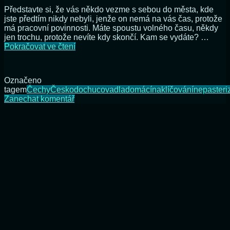
Představte si, že vás někdo vezme s sebou do města, kde
jste předtím nikdy nebyli, jenže on nemá na vás čas, protože
má pracovní povinnosti. Máte spoustu volného času, někdy
jen trochu, protože nevíte kdy skončí. Kam se vydáte? …
Moje
Pokračovat ve čtení
nová
zkušenost
Označeno
tagem
Čechy
Česko
dochucovadla
domácí
naklíčování
nepasteri
na
Zanechat komentář
Moje
nová
zkušenost