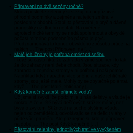
Připraveni na dvě sezóny ročně?
Mnozí pěstitelé zeleniny si stěžují na nepříznivé
přírodní podmínky a zejména na jejich změnu v
posledním období. Stabilita pěstování je pryč a dávné
pranostiky už dlouho neplatí. Na ověřené
agrotechnické termíny se nedá spolehnout a obvyklé
počasí mírného podnebního pásma je pryč.
Předznamenává to konec obvyklého způsobu práce na
našich … The post Připraveni na […]
Malé jehličnany je potřeba omést od sněhu
I když se často říká, že zahrada v zimě spí, není to tak,
že do zahrady není třeba chodit. Jsou situace, kdy
zahrada a zejména stromy v ní potřebují naši pomoc.
Například když napadne více sněhu a naše jehličnaté
stromy jsou ještě malé. Mohly by se zbytečně polámat. I
když … The post Malé jehličnany […]
Když konečně zaprší, přijmete vodu?
Už jsme si zvykli, že podzim je u nás deštivý a všude je
mokro. A že v létě bývá dešťových srážek méně, než
bývalo zvykem. Stížnosti na sucho slyšíme všude,
nejen od zemědělců, odvolávajíc se na deficit vláhy v
půdě vůči průměru. Ale přiznejme si, kdo je připraven
na dobu, … The post Když konečně […]
Pěstování zeleniny jednotlivých tratí ve vyvýšeném