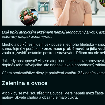
Lidé trpící atopickým ekzémem nemají jednoduchý život. Často se
potraviny naopak zcela vyřadí.
Mnoho atopiků řeší jídelníček pouze z jednoho hlediska – snaž
samozřejmě v pořádku,
konzumace problémového jídla vede
zoufá a „závidí“ ostatním pestrost stravování. Přitom mu nic ne
Jak tedy postupovat? Aby se atopik nemusel pouze omezovat
doplněk toho stávajícího, ale naopak jako plnohodnotný zákla
Cílem protizánětlivé diety je potlačení zánětu. Základním ka
Zelenina a ovoce
Atopik by se měl soustředit na ovoce, které nepatří mezi časté
maliny. Skvěle chutná a obsahuje málo cukru.