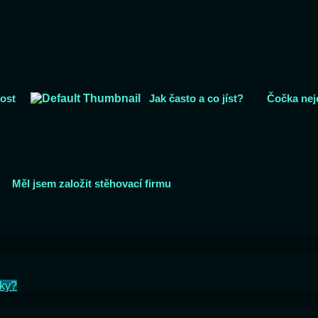
rost
Jak často a co jíst?
Čočka neje
Měl jsem založit stěhovací firmu
nky?