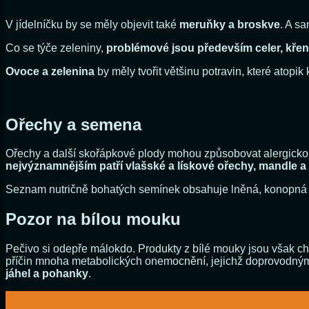
V jídelníčku by se měly objevit také
meruňky a broskve
. A sa
Co se týče zeleniny,
problémové jsou především celer, křen 
Ovoce a zelenina
by měly tvořit většinu potravin, které atopi
Ořechy a semena
Ořechy a další skořápkové plody mohou způsobovat alergickou
nejvýznamnějším patří vlašské a lískové ořechy, mandle a
Seznam nutričně bohatých semínek obsahuje lněná, konopná i
Pozor na bílou mouku
Pečivo si odepře málokdo. Produkty z bílé mouky jsou však chu
příčin mnoha metabolických onemocnění, jejichž doprovodný
jáhel a pohanky
.