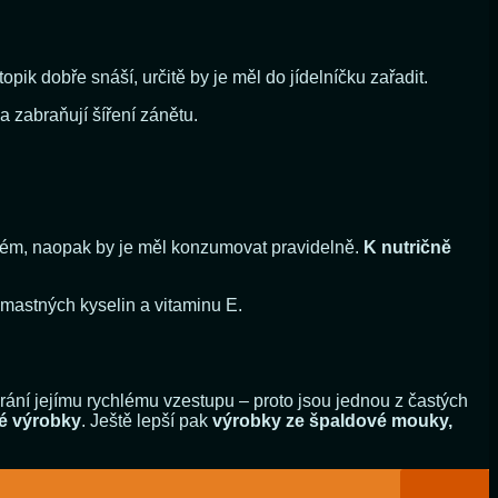
opik dobře snáší, určitě by je měl do jídelníčku zařadit.
a zabraňují šíření zánětu.
ém, naopak by je měl konzumovat pravidelně.
K nutričně
astných kyselin a vitaminu E.
rání jejímu rychlému vzestupu – proto jsou jednou z častých
é výrobky
. Ještě lepší pak
výrobky ze špaldové mouky,