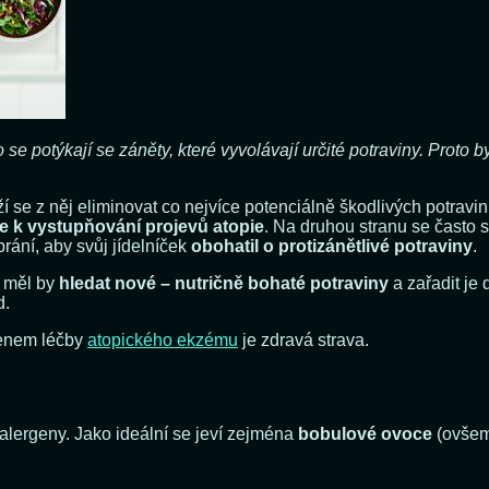
 potýkají se záněty, které vyvolávají určité potraviny. Proto by 
í se z něj eliminovat co nejvíce potenciálně škodlivých potravi
 k vystupňování projevů atopie
. Na druhou stranu se často 
brání, aby svůj jídelníček
obohatil o protizánětlivé potraviny
.
, měl by
hledat nové – nutričně bohaté potraviny
a zařadit je 
d.
menem léčby
atopického ekzému
je zdravá strava.
 alergeny. Jako ideální se jeví zejména
bobulové ovoce
(ovšem 