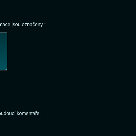
rmace jsou označeny
*
 budoucí komentáře.