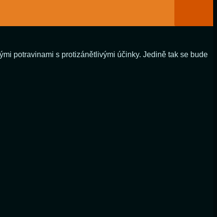
mi potravinami s protizánětlivými účinky. Jedině tak se bude