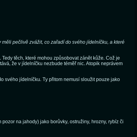
měli pečlivě zvážit, co zařadí do svého jídelníčku, a které
n. Tedy těch, které mohou způsobovat zánět kůže. Což je
stává, že v jídelníčku nezbude téměř nic. Atopik neprávem
do svého jídelníčku. Ty přitom nemusí sloužit pouze jako
pozor na jahody) jako borůvky, ostružiny, hrozny, rybíz či