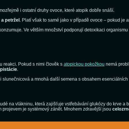
mozřejmě i ostatní druhy ovoce, které atopik dobře snáší.
a petržel
. Platí však to samé jako v případě ovoce – pokud je at
k konzumuje. Ve větším množství podporují detoxikaci organismu 
 reakci. Pokud s nimi člověk s
atopickou pokožkou
nemá probl
pistácie
.
 slunečnicová a mnohá další semena s obsahem esenciálních m
dé na vlákninu, která zajišťuje vstřebávání glukózy do krve a b
m projevem je systémový zánět. Mnohem zdravější jsou
celozrn