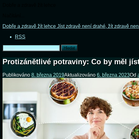
Dobře a zdravě žít lehce
Načítání...
Přejít
Dobře a zdravě žít lehce
Jíst zdravě není drahé, žít zdravě nen
k
RSS
obsahu
webu
Vyhledávání
Protizánětlivé potraviny: Co by měl jíst
Publikováno
8. března 2019
Aktualizováno
6. března 2023
Od