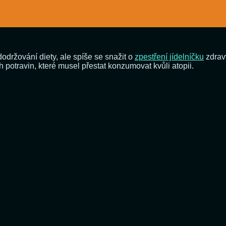
dodržování diety, ale spíše se snažit o
zpestření jídelníčku
zdravý
h potravin, které musel přestat konzumovat kvůli atopii.