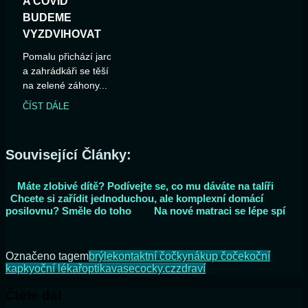
A COVID
BUDEME
VYZDVIHOVAT
Pomalu přichází jaro
a zahrádkáři se těší
na zelené záhony...
ČÍST DÁLE
Související Články:
Máte zlobivé dítě? Podívejte se, co mu dáváte na talíři
Chcete si zařídit jednoduchou, ale komplexní domácí
posilovnu? Směle do toho
Na nové matraci se lépe spí
Označeno tagem
brýle
kontaktní čočky
nákup čoček
oční
kapky
oční lékař
optika
vasecocky.cz
zdraví
Čtěte dál