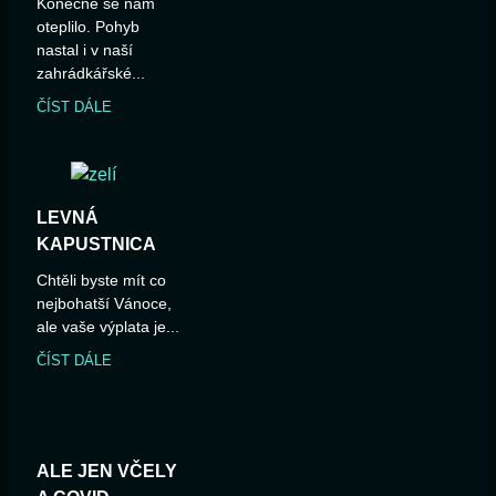
Konečně se nám
oteplilo. Pohyb
nastal i v naší
zahrádkářské...
ČÍST DÁLE
LEVNÁ
KAPUSTNICA
Chtěli byste mít co
nejbohatší Vánoce,
ale vaše výplata je...
ČÍST DÁLE
ALE JEN VČELY