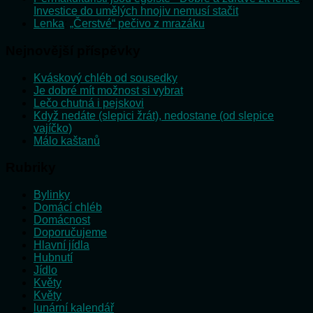
Investice do umělých hnojiv nemusí stačit
Lenka
:
„Čerstvé“ pečivo z mrazáku
Nejnovější příspěvky
Kváskový chléb od sousedky
Je dobré mít možnost si vybrat
Lečo chutná i pejskovi
Když nedáte (slepici žrát), nedostane (od slepice
vajíčko)
Málo kaštanů
Rubriky
Bylinky
Domácí chléb
Domácnost
Doporučujeme
Hlavní jídla
Hubnutí
Jídlo
Květy
Květy
lunární kalendář