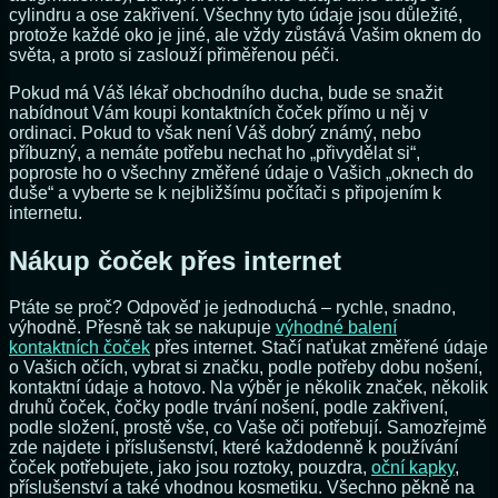
cylindru a ose zakřivení. Všechny tyto údaje jsou důležité,
protože každé oko je jiné, ale vždy zůstává Vašim oknem do
světa, a proto si zaslouží přiměřenou péči.
Pokud má Váš lékař obchodního ducha, bude se snažit
nabídnout Vám koupi kontaktních čoček přímo u něj v
ordinaci. Pokud to však není Váš dobrý známý, nebo
příbuzný, a nemáte potřebu nechat ho „přivydělat si“,
poproste ho o všechny změřené údaje o Vašich „oknech do
duše“ a vyberte se k nejbližšímu počítači s připojením k
internetu.
Nákup čoček přes internet
Ptáte se proč? Odpověď je jednoduchá – rychle, snadno,
výhodně. Přesně tak se nakupuje
výhodné balení
kontaktních čoček
přes internet. Stačí naťukat změřené údaje
o Vašich očích, vybrat si značku, podle potřeby dobu nošení,
kontaktní údaje a hotovo. Na výběr je několik značek, několik
druhů čoček, čočky podle trvání nošení, podle zakřivení,
podle složení, prostě vše, co Vaše oči potřebují. Samozřejmě
zde najdete i příslušenství, které každodenně k používání
čoček potřebujete, jako jsou roztoky, pouzdra,
oční kapky
,
příslušenství a také vhodnou kosmetiku. Všechno pěkně na