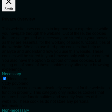
Zavřít
Privacy Overview
This website uses cookies to improve your experience while
you navigate through the website. Out of these, the cookies
that are categorized as necessary are stored on your browser
as they are essential for the working of basic functionalities of
the website. We also use third-party cookies that help us
analyze and understand how you use this website. These
cookies will be stored in your browser only with your consent.
You also have the option to opt-out of these cookies. But
opting out of some of these cookies may affect your browsing
experience.
Necessary
Necessary
Vždy povoleno
Necessary cookies are absolutely essential for the website to
function properly. This category only includes cookies that
ensures basic functionalities and security features of the
website. These cookies do not store any personal
information.
Non-necessary