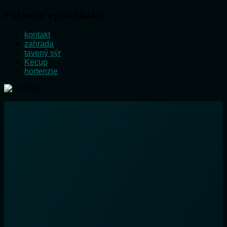
Poslední vyhledávání
kontakt
zahrada
tavený sýr
Kecup
hortenzie