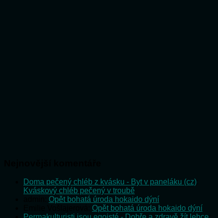
Nejnovější komentáře
Doma pečený chléb z kvásku - Byt v paneláku (cz)
:
Kváskový chléb pečený v troubě
admin
:
Opět bohatá úroda hokaido dýní
Emilie Vošlajerová
:
Opět bohatá úroda hokaido dýní
Permakulturisti jsou egoisté - Dobře a zdravě žít lehce
: