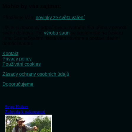
Mohlo by vás zajímat:
Přinášíme Vám
novinky ze světa vaření
Užijte si dokonalý odpočinek a uvolnění těla přímo v pohodlí
svého domova. Pro
výrobu saun
se spolehněte na českou
firmu SaunaSystem, která vám navrhne a postaví ideální
domácí saunu.
Kontakt
Privacy policy
Používání cookies
Zásady ochrany osobních údajů
Doporučujeme