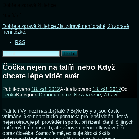
Dobře a zdravě žít lehce
Načítání...
Přejít
Dobře a zdravě žít lehce
Jíst zdravě není drahé, žít zdravě
k
není těžké.
obsahu
RSS
webu
Vyhledávání
Čočka nejen na talíři nebo Když
chcete lépe vidět svět
Publikováno
18. září 2012
Aktualizováno
18. září 2012
Od
Lenka
Kategorie:
Doporučujeme
,
Nezařazené
,
Zdraví
Patříte i Vy mezi nás „brýlaté“? Brýle byly a jsou často
vnímány jako nepraktická pomůcka pro lepší vidění, která
nejen otravuje při provádění sportu, při řízení, čtení, či jiných
oblíbených činnostech, ale zároveň mění celkový vnější
obraz člověka. Samozřejmě, existuje široká škála
nabízených brýlových obrub, které naopak fungují v