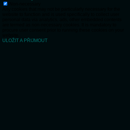
Non-necessary
Any cookies that may not be particularly necessary for the
website to function and is used specifically to collect user
personal data via analytics, ads, other embedded contents
are termed as non-necessary cookies. It is mandatory to
procure user consent prior to running these cookies on your
website.
ULOŽIT A PŘIJMOUT