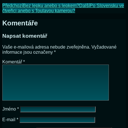
Předchozí
Bez lepku anebo s lepkem?
Další
Po Slovensku ve
čtveřici anebo s Toulavou kamerou?
Komentáře
Napsat komentář
Vaše e-mailová adresa nebude zveřejněna.
Vyžadované
informace jsou označeny
*
Komentář
*
Jméno
*
E-mail
*