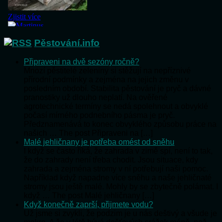
Pěstování.info
Připraveni na dvě sezóny ročně?
Mnozí pěstitelé zeleniny si stěžují na nepříznivé
přírodní podmínky a zejména na jejich změnu v
posledním období. Stabilita pěstování je pryč a dávné
pranostiky už dlouho neplatí. Na ověřené
agrotechnické termíny se nedá spolehnout a obvyklé
počasí mírného podnebního pásma je pryč.
Předznamenává to konec obvyklého způsobu práce na
našich … The post Připraveni na […]
Malé jehličnany je potřeba omést od sněhu
I když se často říká, že zahrada v zimě spí, není to tak,
že do zahrady není třeba chodit. Jsou situace, kdy
zahrada a zejména stromy v ní potřebují naši pomoc.
Například když napadne více sněhu a naše jehličnaté
stromy jsou ještě malé. Mohly by se zbytečně polámat. I
když … The post Malé jehličnany […]
Když konečně zaprší, přijmete vodu?
Už jsme si zvykli, že podzim je u nás deštivý a všude je