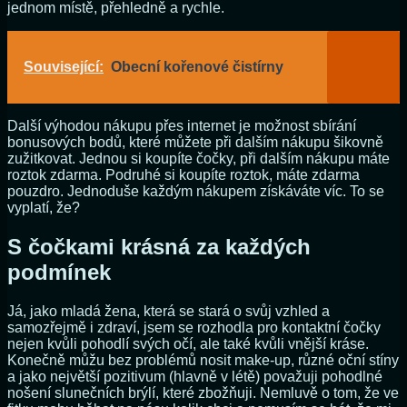
jednom místě, přehledně a rychle.
Související:
Obecní kořenové čistírny
Další výhodou nákupu přes internet je možnost sbírání
bonusových bodů, které můžete při dalším nákupu šikovně
zužitkovat. Jednou si koupíte čočky, při dalším nákupu máte
roztok zdarma. Podruhé si koupíte roztok, máte zdarma
pouzdro. Jednoduše každým nákupem získáváte víc. To se
vyplatí, že?
S čočkami krásná za každých
podmínek
Já, jako mladá žena, která se stará o svůj vzhled a
samozřejmě i zdraví, jsem se rozhodla pro kontaktní čočky
nejen kvůli pohodlí svých očí, ale také kvůli vnější kráse.
Konečně můžu bez problémů nosit make-up, různé oční stíny
a jako největší pozitivum (hlavně v létě) považuji pohodlné
nošení slunečních brýlí, které zbožňuji. Nemluvě o tom, že ve