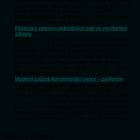
mokro. A že v létě bývá dešťových srážek méně, než
bývalo zvykem. Stížnosti na sucho slyšíme všude,
nejen od zemědělců, odvolávajíc se na deficit vláhy v
půdě vůči průměru. Ale přiznejme si, kdo je připraven
na dobu, … The post Když konečně […]
Pěstování zeleniny jednotlivých tratí ve vyvýšeném
záhonu
Slyšely jste už o pěstování zeleniny podle jednotlivých
tratí? Jestli ne, tak vězte, že to nemá nic společného se
železnicí a už vůbec ne s nějakou tratí pro běžce-
závodníky. Je to označení pro zastaralý způsob
pěstování, prý využívající odlišné nároky jednotlivých
druhů zeleniny na výživu v půdě. A jaký to … The post
Pěstování zeleniny […]
Moderní způsob konzervování ovoce – zavřeniny
V domácnostech, které mají přístup k plodům zahrady,
bývá zvykem všechno ovoce a zeleninu, která se
nezkonzumovala čerstvá, zakonzervovat na později.
Dnes už není důvodem nedostatek potravin či přímo
ovoce mimo sezóny, spíše snaha získat ovoce domácí
kvality anebo také ušetřit peníze za jeho nákup. No ani
konzervování není úplně … The post Moderní způsob
[…]
Náhodný obrázek