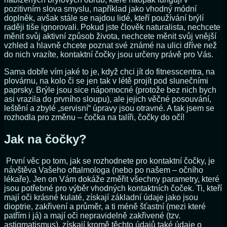
pozitivním slova smyslu, například jako vhodný módní
doplněk, avšak stále se najdou lidé, kteří používání brýlí
raději tiše ignorovali. Pokud jste člověk naturalista, nechcete
měnit svůj aktivní způsob života, nechcete měnit svůj vnější
vzhled a hlavně chcete poznat své známé na ulici dříve než
do nich vrazíte, kontaktní čočky jsou určeny právě pro Vás.
Sama dobře vím jaké to je, když chci jít do fitnesscentra, na
plovárnu, na kolo či se jen tak v létě projít pod slunečními
paprsky. Brýle jsou sice nápomocné (protože bez nich bych
asi vrazila do prvního sloupu), ale jejich věčné posouvání,
leštění a zbylé „servisní“ úpravy jsou otravné. A tak jsem se
rozhodla pro změnu – čočka na talíři, čočky do očí!
Jak na čočky?
První věc po tom, jak se rozhodnete pro kontaktní čočky, je
návštěva Vašeho oftalmologa (nebo po našem – očního
lékaře). Jen on Vám dokáže změřit všechny parametry, které
jsou potřebné pro výběr vhodných kontaktních čoček. Ti, kteří
mají oči krásné kulaté, získají základní údaje jako jsou
dioptrie, zakřivení a průměr, a ti méně šťastní (mezi které
patřím i já) a mají oči nepravidelně zakřivené (tzv.
astigmatismus), získají kromě těchto údajů také údaje o