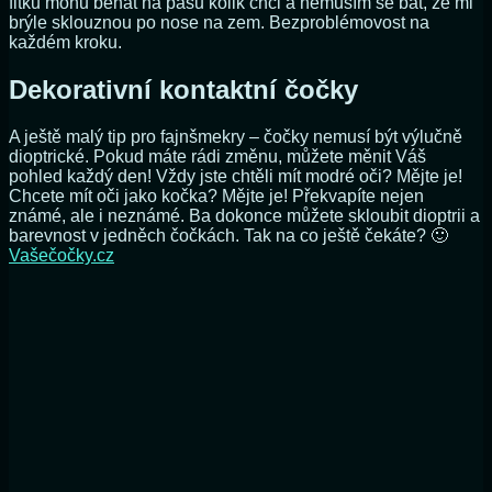
fitku mohu běhat na pásu kolik chci a nemusím se bát, že mi
brýle sklouznou po nose na zem. Bezproblémovost na
každém kroku.
Dekorativní kontaktní čočky
A ještě malý tip pro fajnšmekry – čočky nemusí být výlučně
dioptrické. Pokud máte rádi změnu, můžete měnit Váš
pohled každý den! Vždy jste chtěli mít modré oči? Mějte je!
Chcete mít oči jako kočka? Mějte je! Překvapíte nejen
známé, ale i neznámé. Ba dokonce můžete skloubit dioptrii a
barevnost v jedněch čočkách. Tak na co ještě čekáte? 🙂
Vašečočky.cz