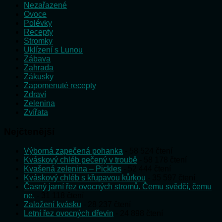
Nezařazené
Ovoce
Polévky
Recepty
Stromky
Uklízení s Lunou
Zábava
Zahrada
Zákusky
Zapomenuté recepty
Zdraví
Zelenina
Zvířata
Nejčtenější
Výborná zapečená pohanka
- 58 524 čtení
Kváskový chléb pečený v troubě
- 58 178 čtení
Kvašená zelenina – Pickles
- 52 444 čtení
Kváskový chléb s křupavou kůrkou
- 35 597 čtení
Časný jarní řez ovocných stromů. Čemu svědčí, čemu
ne.
- 31 118 čtení
Založení kvásku
- 28 237 čtení
Letní řez ovocných dřevin
- 24 898 čtení