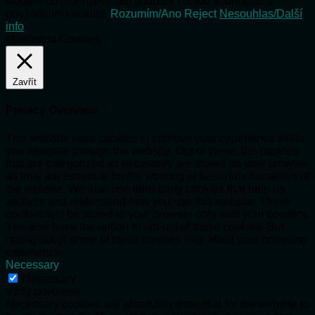
webového prohlížeče pro soubory cookie souhlasíte s
používáním cookies.
Rozumím/Ano
Reject
Nesouhlas/Další
info
Nastavení Cookies
Zavřít
Privacy Overview
This website uses cookies to improve your experience while
you navigate through the website. Out of these, the cookies
that are categorized as necessary are stored on your browser
as they are essential for the working of basic functionalities of
the website. We also use third-party cookies that help us
analyze and understand how you use this website. These
cookies will be stored in your browser only with your consent.
You also have the option to opt-out of these cookies. But
opting out of some of these cookies may affect your browsing
experience.
Necessary
Necessary
Vždy povoleno
Necessary cookies are absolutely essential for the website to