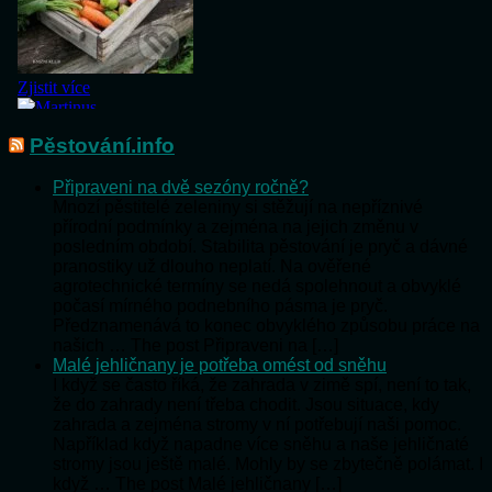
Pěstování.info
Připraveni na dvě sezóny ročně?
Mnozí pěstitelé zeleniny si stěžují na nepříznivé
přírodní podmínky a zejména na jejich změnu v
posledním období. Stabilita pěstování je pryč a dávné
pranostiky už dlouho neplatí. Na ověřené
agrotechnické termíny se nedá spolehnout a obvyklé
počasí mírného podnebního pásma je pryč.
Předznamenává to konec obvyklého způsobu práce na
našich … The post Připraveni na […]
Malé jehličnany je potřeba omést od sněhu
I když se často říká, že zahrada v zimě spí, není to tak,
že do zahrady není třeba chodit. Jsou situace, kdy
zahrada a zejména stromy v ní potřebují naši pomoc.
Například když napadne více sněhu a naše jehličnaté
stromy jsou ještě malé. Mohly by se zbytečně polámat. I
když … The post Malé jehličnany […]