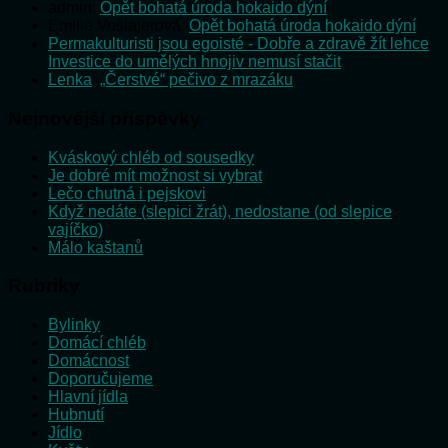
admin
:
Opět bohatá úroda hokaido dýní
Emilie Vošlajerová
:
Opět bohatá úroda hokaido dýní
Permakulturisti jsou egoisté - Dobře a zdravě žít lehce
:
Investice do umělých hnojiv nemusí stačit
Lenka
:
„Čerstvé“ pečivo z mrazáku
Nejnovější příspěvky
Kváskový chléb od sousedky
Je dobré mít možnost si vybrat
Lečo chutná i pejskovi
Když nedáte (slepici žrát), nedostane (od slepice
vajíčko)
Málo kaštanů
Rubriky
Bylinky
Domácí chléb
Domácnost
Doporučujeme
Hlavní jídla
Hubnutí
Jídlo