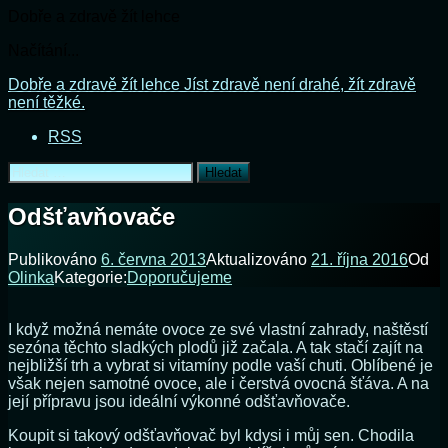
Dobře a zdravě žít lehce
Načítání...
Přejít
Dobře a zdravě žít lehce
Jíst zdravě není drahé, žít zdravě
k
není těžké.
obsahu
RSS
webu
Vyhledávání
Odšťavňovače
Publikováno
6. června 2013
Aktualizováno
21. října 2016
Od
Olinka
Kategorie:
Doporučujeme
I když možná nemáte ovoce ze své vlastní zahrady, naštěstí
sezóna těchto sladkých plodů již začala. A tak stačí zajít na
nejbližší trh a vybrat si vitamíny podle vaší chuti. Oblíbené je
však nejen samotné ovoce, ale i čerstvá ovocná šťáva. A na
její přípravu jsou ideální výkonné odšťavňovače.
Koupit si takový odšťavňovač byl kdysi i můj sen. Chodila