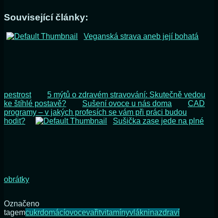
Související články:
Veganská strava aneb její bohatá
pestrost
5 mýtů o zdravém stravování: Skutečně vedou
ke štíhlé postavě?
Sušení ovoce u nás doma
CAD
programy – v jakých profesích se vám při práci budou
hodit?
Sušička zase jede na plné
obrátky
Označeno
tagem
cukr
domácí
ovoce
vařit
vitamíny
vláknina
zdraví