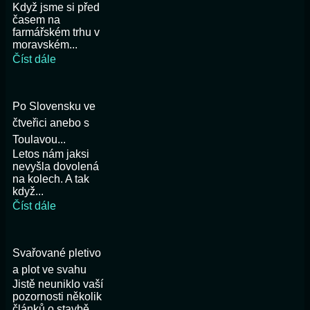
Když jsme si před
časem na
farmářském trhu v
moravském...
Číst dále
Po Slovensku ve
čtveřici anebo s
Toulavou...
Letos nám jaksi
nevyšla dovolená
na kolech. A tak
když...
Číst dále
Svařované pletivo
a plot ve svahu
Jistě neuniklo vaší
pozornosti několik
článků o stavbě