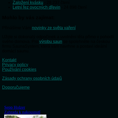
Založení kvásku
- 28 237 čtení
Letní řez ovocných dřevin
- 24 898 čtení
Mohlo by vás zajímat:
Přinášíme Vám
novinky ze světa vaření
Užijte si dokonalý odpočinek a uvolnění těla přímo v pohodlí
svého domova. Pro
výrobu saun
se spolehněte na českou
firmu SaunaSystem, která vám navrhne a postaví ideální
domácí saunu.
Kontakt
Privacy policy
Používání cookies
Zásady ochrany osobních údajů
Doporučujeme