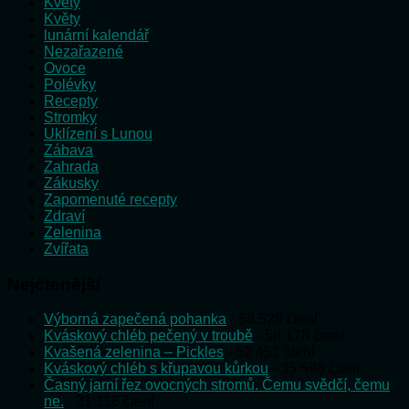
Květy
Květy
lunární kalendář
Nezařazené
Ovoce
Polévky
Recepty
Stromky
Uklízení s Lunou
Zábava
Zahrada
Zákusky
Zapomenuté recepty
Zdraví
Zelenina
Zvířata
Nejčtenější
Výborná zapečená pohanka
- 58 528 čtení
Kváskový chléb pečený v troubě
- 58 178 čtení
Kvašená zelenina – Pickles
- 52 451 čtení
Kváskový chléb s křupavou kůrkou
- 35 598 čtení
Časný jarní řez ovocných stromů. Čemu svědčí, čemu
ne.
- 31 118 čtení