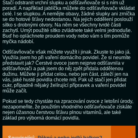
Stačí odstranit vrchní slupku a odšťavňovače si s ním už
poradí. A například jablíčka můžete do odšťavňovače vkládat
celé. I se slupkou. A nemějte obavy, žádné slupky ani zrníčka
se do hotové šťávy nedostanou. Na jejich oddělení poslouží
sítko s drobnými otvory. Na něm se všechny tvrdé části
zachytí. Umýt použité sítko zvládnete také velmi jednoduše.
Buď ho opláchnete proudem vody nebo vám s tím pomůže
myčka nádobí.
Odšťavňovače však můžete využít i jinak. Zkuste to jako já.
Využila jsem ho při vaření domácího povidel. Že si neumíte
představit jak? Čerstvé ovoce jsem nejprve odšťavnila v
odšťavňovači a pak jsem do něj zpět přidala oddělenou
dužinu. Můžete ji přidat celou, nebo jen část, záleží jen na
vás, jaké husté povidla chcete mít. Pak už stačí jen přidat
cukr, případně nějaký želírující přípravek a vaření povidel
může začít.
Pokud se tedy chystáte na zpracování ovoce z letošní úrody,
nezapomeňte, že použitím vhodného odšťavňovače získáte
nejen úžasnou čerstvou šťávu plnou vitamínů, ale také
základ pro výborná domácí povidla.
Související:
Pěkný a nebo jedlý balkon?