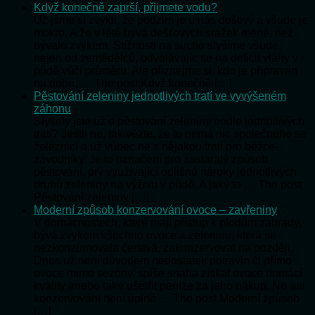
Když konečně zaprší, přijmete vodu?
Už jsme si zvykli, že podzim je u nás deštivý a všude je
mokro. A že v létě bývá dešťových srážek méně, než
bývalo zvykem. Stížnosti na sucho slyšíme všude,
nejen od zemědělců, odvolávajíc se na deficit vláhy v
půdě vůči průměru. Ale přiznejme si, kdo je připraven
na dobu, … The post Když konečně […]
Pěstování zeleniny jednotlivých tratí ve vyvýšeném
záhonu
Slyšely jste už o pěstování zeleniny podle jednotlivých
tratí? Jestli ne, tak vězte, že to nemá nic společného se
železnicí a už vůbec ne s nějakou tratí pro běžce-
závodníky. Je to označení pro zastaralý způsob
pěstování, prý využívající odlišné nároky jednotlivých
druhů zeleniny na výživu v půdě. A jaký to … The post
Pěstování zeleniny […]
Moderní způsob konzervování ovoce – zavřeniny
V domácnostech, které mají přístup k plodům zahrady,
bývá zvykem všechno ovoce a zeleninu, která se
nezkonzumovala čerstvá, zakonzervovat na později.
Dnes už není důvodem nedostatek potravin či přímo
ovoce mimo sezóny, spíše snaha získat ovoce domácí
kvality anebo také ušetřit peníze za jeho nákup. No ani
konzervování není úplně … The post Moderní způsob
[…]