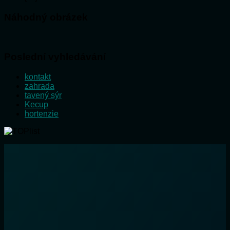
Náhodný obrázek
Poslední vyhledávání
kontakt
zahrada
tavený sýr
Kecup
hortenzie