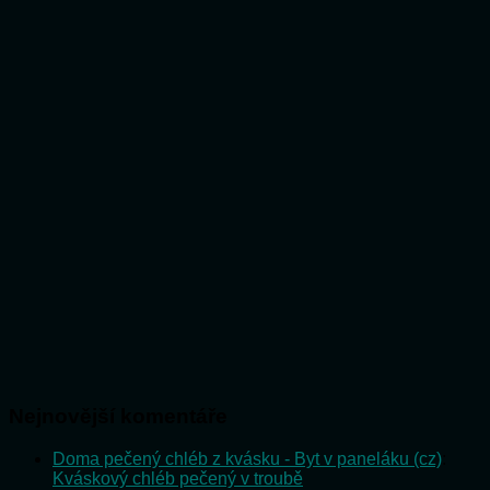
Nejnovější komentáře
Doma pečený chléb z kvásku - Byt v paneláku (cz)
:
Kváskový chléb pečený v troubě