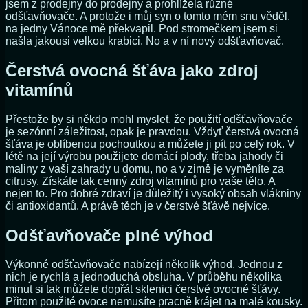
jsem z prodejny do prodejny a prohlížela různé
odšťavňovače. A protože i můj syn o tomto mém snu věděl,
na jedny Vánoce mě překvapil. Pod stromečkem jsem si
našla jakousi velkou krabici. No a v ní nový odšťavňovač.
Čerstvá ovocná šťáva jako zdroj
vitamínů
Přestože by si někdo mohl myslet, že použití odšťavňovače
je sezónní záležitost, opak je pravdou. Vždyť čerstvá ovocná
šťáva je oblíbenou pochoutkou a můžete ji pít po celý rok. V
létě na její výrobu použijete domácí plody, třeba jahody či
maliny z vaší zahrady u domu, no a v zimě je vyměníte za
citrusy. Získáte tak cenný zdroj vitamínů pro vaše tělo. A
nejen to. Pro dobré zdraví je důležitý i vysoký obsah vlákniny
či antioxidantů. A právě těch je v čerstvé šťávě nejvíce.
Odšťavňovače plné výhod
Výkonné odšťavňovače nabízejí několik výhod. Jednou z
nich je rychlá a jednoduchá obsluha. V průběhu několika
minut si tak můžete dopřát sklenici čerstvé ovocné šťávy.
Přitom použité ovoce nemusíte pracně krájet na malé kousky.