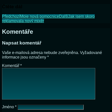
Čtěte dál
Předchozí
Moje nová pomocnice
Další
Jak jsem skoro
reklamovala nový mixér
Komentáře
Napsat komentář
Vaše e-mailová adresa nebude zveřejněna.
Vyžadované
informace jsou označeny
*
Komentář
*
Jméno
*