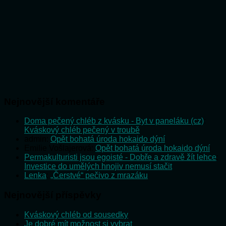
Nejnovější komentáře
Doma pečený chléb z kvásku - Byt v paneláku (cz)
:
Kváskový chléb pečený v troubě
admin
:
Opět bohatá úroda hokaido dýní
Emilie Vošlajerová
:
Opět bohatá úroda hokaido dýní
Permakulturisti jsou egoisté - Dobře a zdravě žít lehce
:
Investice do umělých hnojiv nemusí stačit
Lenka
:
„Čerstvé“ pečivo z mrazáku
Nejnovější příspěvky
Kváskový chléb od sousedky
Je dobré mít možnost si vybrat