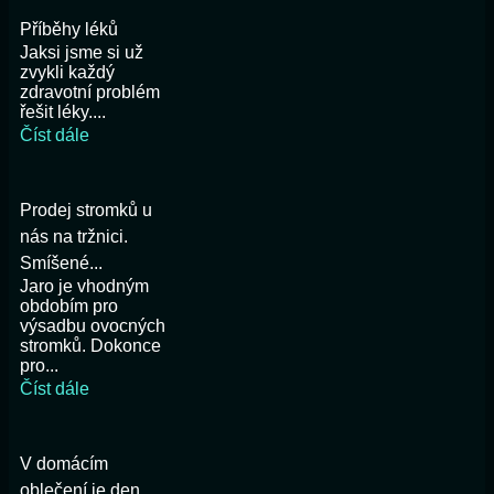
Příběhy léků
Jaksi jsme si už
zvykli každý
zdravotní problém
řešit léky....
Číst dále
Prodej stromků u
nás na tržnici.
Smíšené...
Jaro je vhodným
obdobím pro
výsadbu ovocných
stromků. Dokonce
pro...
Číst dále
V domácím
oblečení je den