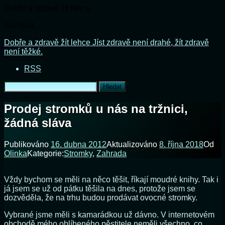
Dobře a zdravě žít lehce
Načítání...
Přejít
Dobře a zdravě žít lehce
Jíst zdravě není drahé, žít zdravě
k
není těžké.
obsahu
RSS
webu
Vyhledávání
Prodej stromků u nás na tržnici,
žádná sláva
Publikováno
16. dubna 2012
Aktualizováno
8. října 2018
Od
Olinka
Kategorie:
Stromky
,
Zahrada
Vždy bychom se měli na něco těšit, říkají moudré knihy. Tak i
já jsem se už od pátku těšila na dnes, protože jsem se
dozvěděla, že na trhu budou prodávat ovocné stromky.
Vybrané jsme měli s kamarádkou už dávno. V internetovém
obchodě mého oblíbeného pěstitele neměli všechno, co