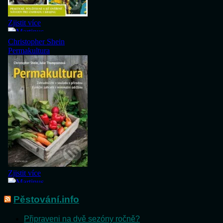
Pěstování.info
Připraveni na dvě sezóny ročně?