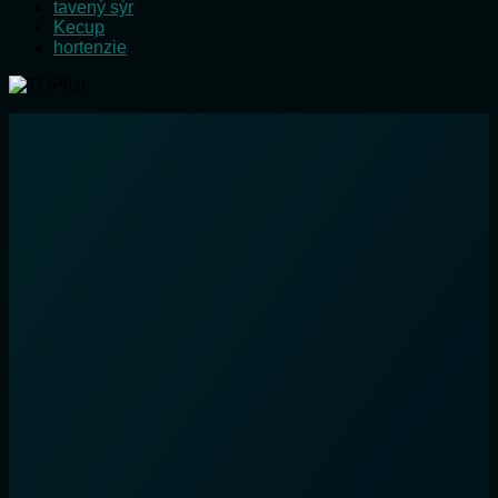
tavený sýr
Kecup
hortenzie