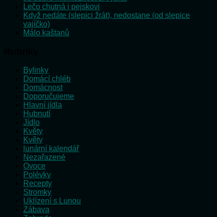
Lečo chutná i pejskovi
Když nedáte (slepici žrát), nedostane (od slepice
vajíčko)
Málo kaštanů
Rubriky
Bylinky
Domácí chléb
Domácnost
Doporučujeme
Hlavní jídla
Hubnutí
Jídlo
Květy
Květy
lunární kalendář
Nezařazené
Ovoce
Polévky
Recepty
Stromky
Uklízení s Lunou
Zábava