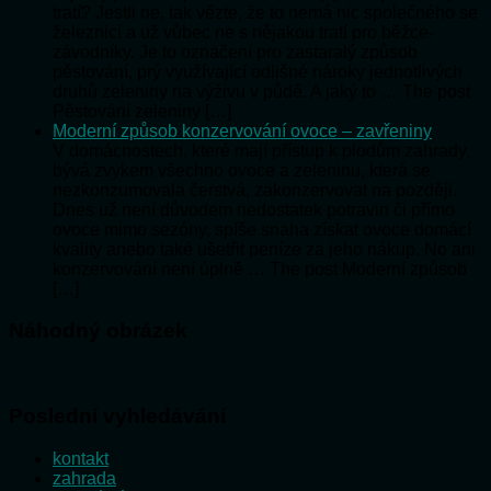
tratí? Jestli ne, tak vězte, že to nemá nic společného se
železnicí a už vůbec ne s nějakou tratí pro běžce-
závodníky. Je to označení pro zastaralý způsob
pěstování, prý využívající odlišné nároky jednotlivých
druhů zeleniny na výživu v půdě. A jaký to … The post
Pěstování zeleniny […]
Moderní způsob konzervování ovoce – zavřeniny
V domácnostech, které mají přístup k plodům zahrady,
bývá zvykem všechno ovoce a zeleninu, která se
nezkonzumovala čerstvá, zakonzervovat na později.
Dnes už není důvodem nedostatek potravin či přímo
ovoce mimo sezóny, spíše snaha získat ovoce domácí
kvality anebo také ušetřit peníze za jeho nákup. No ani
konzervování není úplně … The post Moderní způsob
[…]
Náhodný obrázek
Poslední vyhledávání
kontakt
zahrada