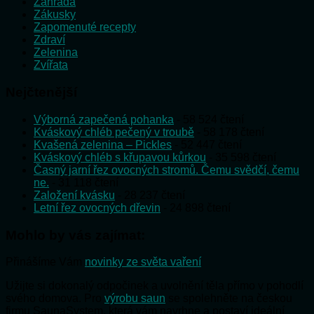
Zahrada
Zákusky
Zapomenuté recepty
Zdraví
Zelenina
Zvířata
Nejčtenější
Výborná zapečená pohanka
- 58 524 čtení
Kváskový chléb pečený v troubě
- 58 178 čtení
Kvašená zelenina – Pickles
- 52 447 čtení
Kváskový chléb s křupavou kůrkou
- 35 598 čtení
Časný jarní řez ovocných stromů. Čemu svědčí, čemu
ne.
- 31 118 čtení
Založení kvásku
- 28 237 čtení
Letní řez ovocných dřevin
- 24 898 čtení
Mohlo by vás zajímat:
Přinášíme Vám
novinky ze světa vaření
Užijte si dokonalý odpočinek a uvolnění těla přímo v pohodlí
svého domova. Pro
výrobu saun
se spolehněte na českou
firmu SaunaSystem, která vám navrhne a postaví ideální