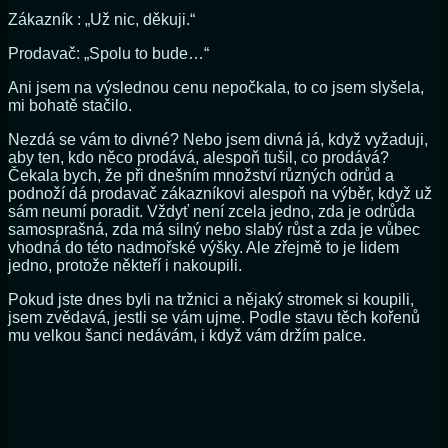
Zákazník : „Už nic, děkuji.“
Prodavač: „Spolu to bude…“
Ani jsem na výslednou cenu nepočkala, to co jsem slyšela,
mi bohatě stačilo.
Nezdá se vám to divné? Nebo jsem divná já, když vyžaduji,
aby ten, kdo něco prodává, alespoň tušil, co prodává?
Čekala bych, že při dnešním množství různých odrůd a
podnoží dá prodavač zákazníkovi alespoň na výběr, když už
sám neumí poradit. Vždyť není zcela jedno, zda je odrůda
samosprašná, zda má silný nebo slabý růst a zda je vůbec
vhodná do této nadmořské výšky. Ale zřejmě to je lidem
jedno, protože někteří i nakoupili.
Pokud jste dnes byli na tržnici a nějaký stromek si koupili,
jsem zvědavá, jestli se vám ujme. Podle stavu těch kořenů
mu velkou šanci nedávám, i když vám držím palce.