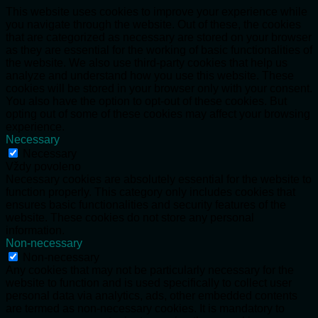
This website uses cookies to improve your experience while
you navigate through the website. Out of these, the cookies
that are categorized as necessary are stored on your browser
as they are essential for the working of basic functionalities of
the website. We also use third-party cookies that help us
analyze and understand how you use this website. These
cookies will be stored in your browser only with your consent.
You also have the option to opt-out of these cookies. But
opting out of some of these cookies may affect your browsing
experience.
Necessary
Necessary
Vždy povoleno
Necessary cookies are absolutely essential for the website to
function properly. This category only includes cookies that
ensures basic functionalities and security features of the
website. These cookies do not store any personal
information.
Non-necessary
Non-necessary
Any cookies that may not be particularly necessary for the
website to function and is used specifically to collect user
personal data via analytics, ads, other embedded contents
are termed as non-necessary cookies. It is mandatory to