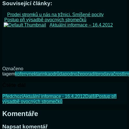
Související články:
Prodej stromků u nás na tržnici. Smíšené pocity
Postup při výsadbě ovocných stromečků
Aktuální informace – 16.4.2012
Označeno
tagem
kořeny
nektarinka
odrůda
podnože
poradit
prodavač
rostlin
Čtěte dál
Předchozí
Aktuální informace - 16.4.2012
Další
Postup při
výsadbě ovocných stromečků
Komentáře
Napsat komentář