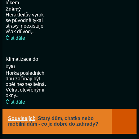
lékem
Známý
Herakleitův výrok
se původně týkal
stravy, neexistuje
však důvod,...
Číst dále
Klimatizace do
bytu
Horka posledních
dnů začínají být
opět nesnesitelná.
Větrat otevřenými
okny...
Číst dále
Související:
Starý dům, chatka nebo
mobilní dům - co je dobré do zahrady?