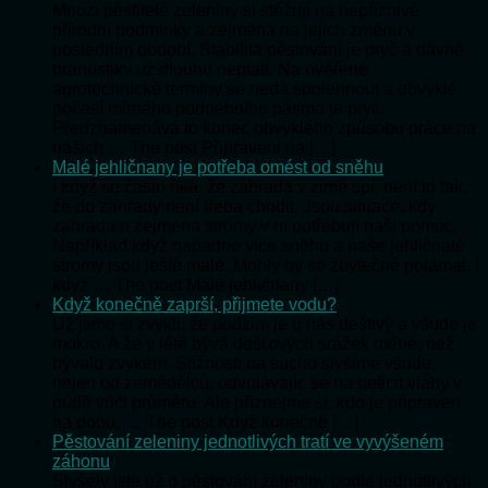
Mnozí pěstitelé zeleniny si stěžují na nepříznivé
přírodní podmínky a zejména na jejich změnu v
posledním období. Stabilita pěstování je pryč a dávné
pranostiky už dlouho neplatí. Na ověřené
agrotechnické termíny se nedá spolehnout a obvyklé
počasí mírného podnebního pásma je pryč.
Předznamenává to konec obvyklého způsobu práce na
našich … The post Připraveni na […]
Malé jehličnany je potřeba omést od sněhu
I když se často říká, že zahrada v zimě spí, není to tak,
že do zahrady není třeba chodit. Jsou situace, kdy
zahrada a zejména stromy v ní potřebují naši pomoc.
Například když napadne více sněhu a naše jehličnaté
stromy jsou ještě malé. Mohly by se zbytečně polámat. I
když … The post Malé jehličnany […]
Když konečně zaprší, přijmete vodu?
Už jsme si zvykli, že podzim je u nás deštivý a všude je
mokro. A že v létě bývá dešťových srážek méně, než
bývalo zvykem. Stížnosti na sucho slyšíme všude,
nejen od zemědělců, odvolávajíc se na deficit vláhy v
půdě vůči průměru. Ale přiznejme si, kdo je připraven
na dobu, … The post Když konečně […]
Pěstování zeleniny jednotlivých tratí ve vyvýšeném
záhonu
Slyšely jste už o pěstování zeleniny podle jednotlivých