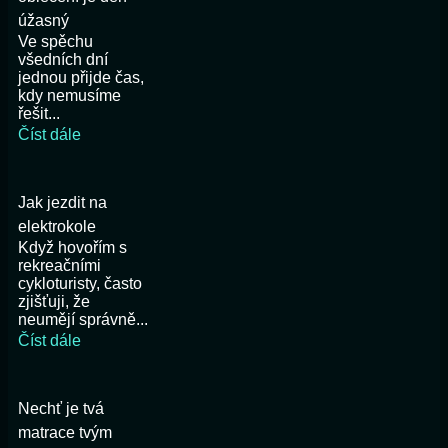
úžasný
Ve spěchu
všedních dní
jednou přijde čas,
kdy nemusíme
řešit...
Číst dále
Jak jezdit na
elektrokole
Když hovořím s
rekreačními
cykloturisty, často
zjišťuji, že
neumějí správně...
Číst dále
Nechť je tvá
matrace tvým