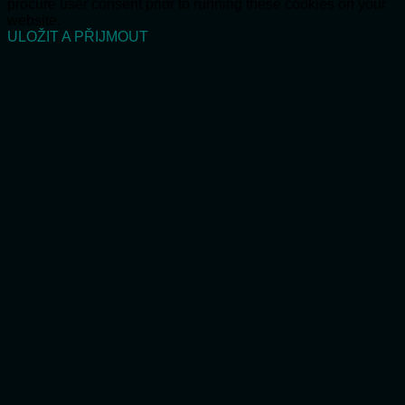
procure user consent prior to running these cookies on your
website.
ULOŽIT A PŘIJMOUT