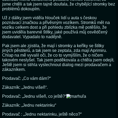
jsme chtěli a tak jsem tajně doufala, že chybějící stromky bez
problémů dokoupím.
Už z dálky jsem viděla hlouček lidí u auta s českou
poznávací značkou a přívěsným vozíkem. Stromků měl na
vozíku celkem dost a při pohledu zblízka mě potěšilo, že
jsem uviděla barevné štítky, jaké používá můj osvědčený
dodavatel. Vypadalo to nadějně.
Pak jsem ale zjistila, že mají i stromky a keříky se štítky
jiných pěstitelů, a tak jsem se zeptala, zda mají Aprimiru.
Chlap na mě vyvalil oči, že co to vymýšlím, že o ničem
takovém neslyšel. Tak jsem poděkovala a chtěla jsem odejít.
Ještě jsem si stihla vyslechnout dialog mezi prodavačem a
zákazníkem.
Prodavač: „Co vám dám?“
Zákazník: „Jednu višeň“.
Prodavač: „Jednu višeň, co ještě?“
Zákazník: „Jednu nektarinku“
Prodavač : „Jednu nektarinku, ještě něco?“