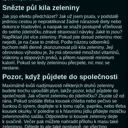
Snězte půl kila zeleniny
Jak jojo efektu předcházet? Jak už jsem psala, v podstatě
jedinou cestou je nepraktikovat žádné nárazové diety nebo
dokonce hladovění, a naopak se snažit postupně včleňovat
do svého jídelníčku zdravé stravovací návyky. Jaké to jsou?
Například jíst více zeleniny. Pokud jste dosud zeleninu moc
nejedli, je na čase to změnit. Podle názoru odborníků
bychom měli denně zkonzumovat půl kila zeleniny. Její
obrovskou výhodou je, že má obrovské množství vitamínů,
vlákniny a stopových prvků, a přitom naprosté minimum
kalorií. Pokud se tedy zeleninou přecpete, nic moc se
nestane.
Pozor, když půjdete do společnosti
Maximálně kvůli nadýmavosti některých druhů zeleniny
budete trochu upouštět plyn, takže pozor, když půjdete do
společnosti. Jak včlenit zeleninu do jídelníčku? Zkuste už od
rána. Pokud snídáte třeba kousek chleba nebo pečivo se
šunkou či sýrem, dopřejte si k tomu rajče, papriku, nebo třeba
kousek okurky. V poledne si k hlavnímu jídlu přidejte mističku
zeleninového salátu. Odpoledne si kousek zeleniny dejte
k svačině. Večer pak můžete nahradit přílohu k masu také
zeleninou. Dělejte to ale také postupně, ne všechno