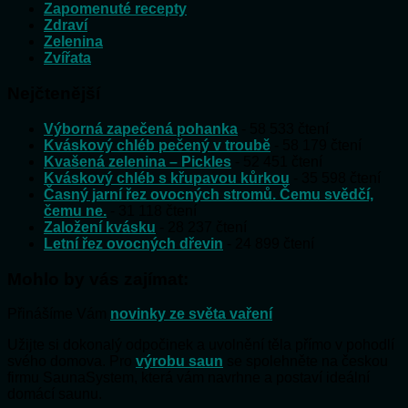
Zapomenuté recepty
Zdraví
Zelenina
Zvířata
Nejčtenější
Výborná zapečená pohanka
- 58 533 čtení
Kváskový chléb pečený v troubě
- 58 179 čtení
Kvašená zelenina – Pickles
- 52 451 čtení
Kváskový chléb s křupavou kůrkou
- 35 598 čtení
Časný jarní řez ovocných stromů. Čemu svědčí,
čemu ne.
- 31 118 čtení
Založení kvásku
- 28 237 čtení
Letní řez ovocných dřevin
- 24 899 čtení
Mohlo by vás zajímat:
Přinášíme Vám
novinky ze světa vaření
Užijte si dokonalý odpočinek a uvolnění těla přímo v pohodlí
svého domova. Pro
výrobu saun
se spolehněte na českou
firmu SaunaSystem, která vám navrhne a postaví ideální
domácí saunu.