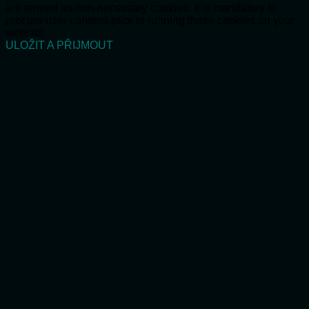
are termed as non-necessary cookies. It is mandatory to
procure user consent prior to running these cookies on your
website.
ULOŽIT A PŘIJMOUT