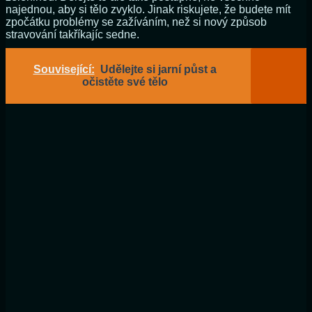
najednou, aby si tělo zvyklo. Jinak riskujete, že budete mít
zpočátku problémy se zažíváním, než si nový způsob
stravování takříkajíc sedne.
Související:
Udělejte si jarní půst a
očistěte své tělo