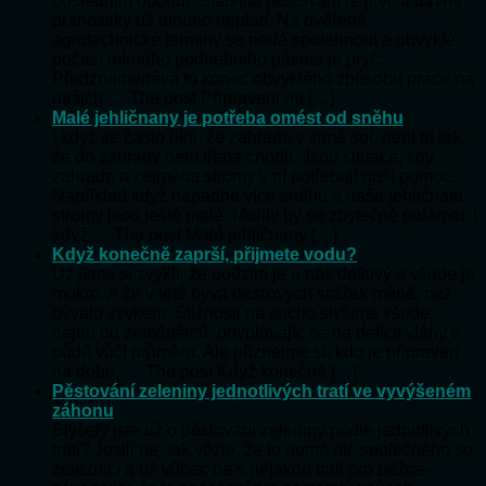
posledním období. Stabilita pěstování je pryč a dávné
pranostiky už dlouho neplatí. Na ověřené
agrotechnické termíny se nedá spolehnout a obvyklé
počasí mírného podnebního pásma je pryč.
Předznamenává to konec obvyklého způsobu práce na
našich … The post Připraveni na […]
Malé jehličnany je potřeba omést od sněhu
I když se často říká, že zahrada v zimě spí, není to tak,
že do zahrady není třeba chodit. Jsou situace, kdy
zahrada a zejména stromy v ní potřebují naši pomoc.
Například když napadne více sněhu a naše jehličnaté
stromy jsou ještě malé. Mohly by se zbytečně polámat. I
když … The post Malé jehličnany […]
Když konečně zaprší, přijmete vodu?
Už jsme si zvykli, že podzim je u nás deštivý a všude je
mokro. A že v létě bývá dešťových srážek méně, než
bývalo zvykem. Stížnosti na sucho slyšíme všude,
nejen od zemědělců, odvolávajíc se na deficit vláhy v
půdě vůči průměru. Ale přiznejme si, kdo je připraven
na dobu, … The post Když konečně […]
Pěstování zeleniny jednotlivých tratí ve vyvýšeném
záhonu
Slyšely jste už o pěstování zeleniny podle jednotlivých
tratí? Jestli ne, tak vězte, že to nemá nic společného se
železnicí a už vůbec ne s nějakou tratí pro běžce-