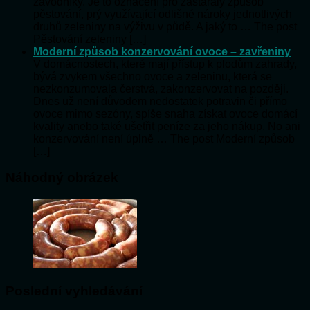
závodníky. Je to označení pro zastaralý způsob
pěstování, prý využívající odlišné nároky jednotlivých
druhů zeleniny na výživu v půdě. A jaký to … The post
Pěstování zeleniny […]
Moderní způsob konzervování ovoce – zavřeniny
V domácnostech, které mají přístup k plodům zahrady,
bývá zvykem všechno ovoce a zeleninu, která se
nezkonzumovala čerstvá, zakonzervovat na později.
Dnes už není důvodem nedostatek potravin či přímo
ovoce mimo sezóny, spíše snaha získat ovoce domácí
kvality anebo také ušetřit peníze za jeho nákup. No ani
konzervování není úplně … The post Moderní způsob
[…]
Náhodný obrázek
Poslední vyhledávání