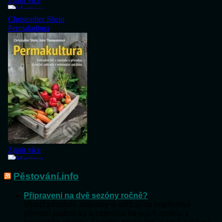
Pěstování.info
Připraveni na dvě sezóny ročně?
Mnozí pěstitelé zeleniny si stěžují na nepříznivé
přírodní podmínky a zejména na jejich změnu v