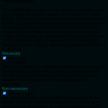
Privacy Overview
This website uses cookies to improve your experience while
you navigate through the website. Out of these, the cookies
that are categorized as necessary are stored on your browser
as they are essential for the working of basic functionalities of
the website. We also use third-party cookies that help us
analyze and understand how you use this website. These
cookies will be stored in your browser only with your consent.
You also have the option to opt-out of these cookies. But
opting out of some of these cookies may affect your browsing
experience.
Necessary
Necessary
Vždy povoleno
Necessary cookies are absolutely essential for the website to
function properly. This category only includes cookies that
ensures basic functionalities and security features of the
website. These cookies do not store any personal
information.
Non-necessary
Non-necessary
Any cookies that may not be particularly necessary for the
website to function and is used specifically to collect user
personal data via analytics, ads, other embedded contents