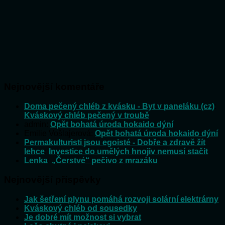
Nejnovější komentáře
Doma pečený chléb z kvásku - Byt v paneláku (cz)
:
Kváskový chléb pečený v troubě
admin
:
Opět bohatá úroda hokaido dýní
Emilie Vošlajerová
:
Opět bohatá úroda hokaido dýní
Permakulturisti jsou egoisté - Dobře a zdravě žít
lehce
:
Investice do umělých hnojiv nemusí stačit
Lenka
:
„Čerstvé“ pečivo z mrazáku
Nejnovější příspěvky
Jak šetření plynu pomáhá rozvoji solární elektrárny
Kváskový chléb od sousedky
Je dobré mít možnost si vybrat