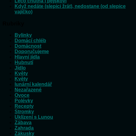
Lečo chutná i pejskovi
Když nedáte (slepici žrát), nedostane (od slepice
vajíčko)
Rubriky
Bylinky
Domácí chléb
Domácnost
Doporučujeme
Hlavní jídla
Hubnutí
Jídlo
Květy
Květy
lunární kalendář
Nezařazené
Ovoce
Polévky
Recepty
Stromky
Uklízení s Lunou
Zábava
Zahrada
Zákusky