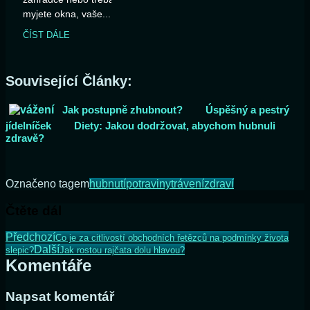
myjete okna, vaše...
ČÍST DÁLE
Související Články:
Jak postupně zhubnout?
Úspěšný a pestrý
jídelníček
Diety: Jakou dodržovat, abychom hubnuli
zdravě?
Označeno tagem
hubnutí
potraviny
trávení
zdraví
Čtěte dál
Předchozí
Co je za citlivostí obchodních řetězců na podmínky života
Další
slepic?
Jak rostou rajčata dolu hlavou?
Komentáře
Napsat komentář