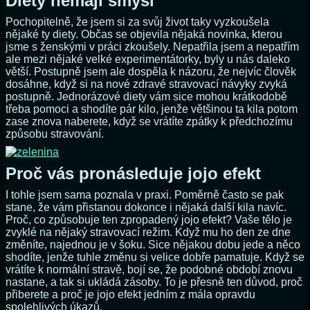
Diety nemají smysl
Pochopitelně, že jsem si za svůj život taky vyzkoušela
nějaké ty diety. Občas se objevila nějaká novinka, kterou
jsme s ženskými v práci zkoušely. Nepatřila jsem a nepatřím
ale mezi nějaké velké experimentátorky, byly u nás daleko
větší. Postupně jsem ale dospěla k názoru, že nejvíc člověk
dosáhne, když si na nové zdravé stravovací návyky zvyká
postupně. Jednorázové diety vám sice mohou krátkodobě
třeba pomoci a shodíte pár kilo, jenže většinou ta kila potom
zase znova naberete, když se vrátíte zpátky k předchozímu
způsobu stravování.
Proč vás pronásleduje jojo efekt
I tohle jsem sama poznala v praxi. Poměrně často se pak
stane, že vám přistanou dokonce i nějaká další kila navíc.
Proč, co způsobuje ten zpropadený jojo efekt? Vaše tělo je
zvyklé na nějaký stravovací režim. Když mu ho den ze dne
změníte, najednou je v šoku. Sice nějakou dobu jede a něco
shodíte, jenže tuhle změnu si velice dobře pamatuje. Když se
vrátíte k normální stravě, bojí se, že podobné období znovu
nastane, a tak si ukládá zásoby. To je přesně ten důvod, proč
přiberete a proč je jojo efekt jedním z mála opravdu
spolehlivých úkazů.