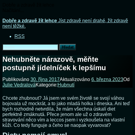
Dobře a zdravě žít lehce
Načítání...
Přejít
Dobře a zdravě žít lehce
Jíst zdravě není drahé, žít zdravě
k
není těžké.
obsahu
RSS
webu
Vyhledávání
Nehubněte nárazově, měňte
postupně jídelníček k lepšímu
Publikováno
30. října 2017
Aktualizováno
6. března 2023
Od
Julie Vedralová
Kategorie:
Hubnutí
Chcete zhubnout? Já jsem ve svém životě se svojí váhou
bojovala už mockrát, a to jako mladá holka i dneska. Ani teď
bych rozhodně netvrdila, že mám všechna úskalí diet
perfektně zmáknutá. Přece jenom ale už o zdravém
stravování něco vím a leccos jsem i vyzkoušela na vlastní
kůži. Co tedy funguje a čeho se naopak vyvarovat?