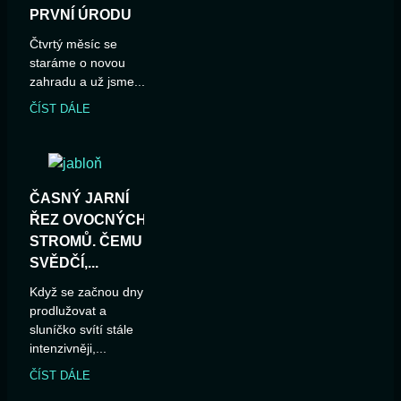
PRVNÍ ÚRODU
Čtvrtý měsíc se
staráme o novou
zahradu a už jsme...
ČÍST DÁLE
ČASNÝ JARNÍ
ŘEZ OVOCNÝCH
STROMŮ. ČEMU
SVĚDČÍ,...
Když se začnou dny
prodlužovat a
sluníčko svítí stále
intenzivněji,...
ČÍST DÁLE