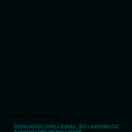
Nejnovější komentáře
Doma pečený chléb z kvásku - Byt v paneláku (cz)
:
Kváskový chléb pečený v troubě