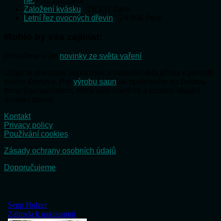
ne.
- 31 118 čtení
Založení kvásku
- 28 237 čtení
Letní řez ovocných dřevin
- 24 898 čtení
Mohlo by vás zajímat:
Přinášíme Vám
novinky ze světa vaření
Užijte si dokonalý odpočinek a uvolnění těla přímo v pohodlí
svého domova. Pro
výrobu saun
se spolehněte na českou
firmu SaunaSystem, která vám navrhne a postaví ideální
domácí saunu.
Kontakt
Privacy policy
Používání cookies
Zásady ochrany osobních údajů
Doporučujeme