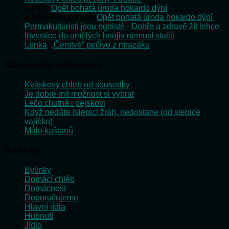
admin
:
Opět bohatá úroda hokaido dýní
Emilie Vošlajerová
:
Opět bohatá úroda hokaido dýní
Permakulturisti jsou egoisté - Dobře a zdravě žít lehce
:
Investice do umělých hnojiv nemusí stačit
Lenka
:
„Čerstvé“ pečivo z mrazáku
Nejnovější příspěvky
Kváskový chléb od sousedky
Je dobré mít možnost si vybrat
Lečo chutná i pejskovi
Když nedáte (slepici žrát), nedostane (od slepice
vajíčko)
Málo kaštanů
Rubriky
Bylinky
Domácí chléb
Domácnost
Doporučujeme
Hlavní jídla
Hubnutí
Jídlo