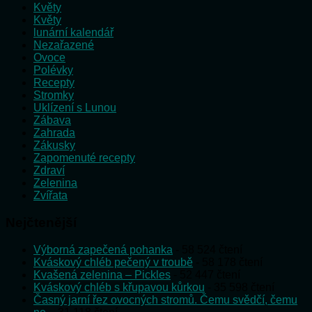
Květy
Květy
lunární kalendář
Nezařazené
Ovoce
Polévky
Recepty
Stromky
Uklízení s Lunou
Zábava
Zahrada
Zákusky
Zapomenuté recepty
Zdraví
Zelenina
Zvířata
Nejčtenější
Výborná zapečená pohanka
- 58 524 čtení
Kváskový chléb pečený v troubě
- 58 178 čtení
Kvašená zelenina – Pickles
- 52 447 čtení
Kváskový chléb s křupavou kůrkou
- 35 598 čtení
Časný jarní řez ovocných stromů. Čemu svědčí, čemu