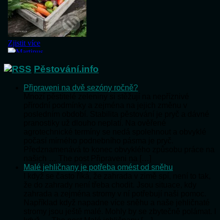
Pěstování.info
Připraveni na dvě sezóny ročně?
Mnozí pěstitelé zeleniny si stěžují na nepříznivé
přírodní podmínky a zejména na jejich změnu v
posledním období. Stabilita pěstování je pryč a dávné
pranostiky už dlouho neplatí. Na ověřené
agrotechnické termíny se nedá spolehnout a obvyklé
počasí mírného podnebního pásma je pryč.
Předznamenává to konec obvyklého způsobu práce na
našich … The post Připraveni na […]
Malé jehličnany je potřeba omést od sněhu
I když se často říká, že zahrada v zimě spí, není to tak,
že do zahrady není třeba chodit. Jsou situace, kdy
zahrada a zejména stromy v ní potřebují naši pomoc.
Například když napadne více sněhu a naše jehličnaté
stromy jsou ještě malé. Mohly by se zbytečně polámat. I