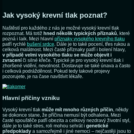
Jak vysoký krevní tlak poznat?
Naštěstí pro každého z nás je možné vysoký krevní tlak
rozpoznat. Má totiž
hned několik typických příznaků
, které
pozná i laik. Mezi hlavní
příznaky vysokého krevního tlaku
patří rychlé
bušení srdce
. Dále je to také pocení, třes rukou a
celková malátnost. Mezi časté příznaky patří i bolení hlavy,
v případě velmi vysokého tlaku se může objevit i
zvracení
či silné křeče. Typické je pro vysoký krevní tlak i
zhoršené vidění, nevolnost. Dostavuje se také únava a často
i celková podrážděnost. Pokud tedy takové projevy
pozorujete, je na čase navštívit lékaře.
Hlavní příčiny vzniku
Vysoký krevní tlak
může mít mnoho různých příčin
, někdy
se dokonce stane, že příčina nemusí být odhalena. Mezi
časté spouštěče patří obezita a celkový nezdravý životní styl,
dále je to také stres, roli mohou sehrát i
genetické
předpoklady
a samozřejmě i jiné nemoci – nejčastěji jsou to