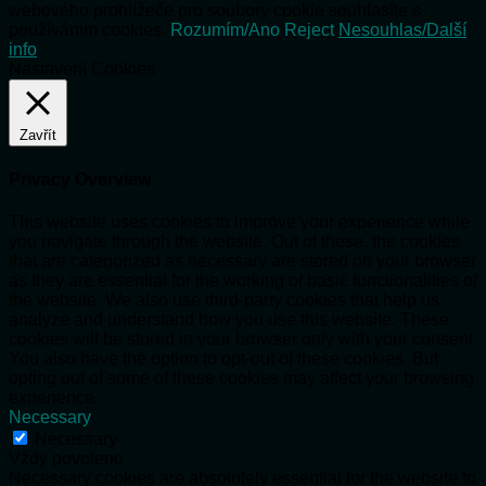
webového prohlížeče pro soubory cookie souhlasíte s
používáním cookies.
Rozumím/Ano
Reject
Nesouhlas/Další
info
Nastavení Cookies
Zavřít
Privacy Overview
This website uses cookies to improve your experience while
you navigate through the website. Out of these, the cookies
that are categorized as necessary are stored on your browser
as they are essential for the working of basic functionalities of
the website. We also use third-party cookies that help us
analyze and understand how you use this website. These
cookies will be stored in your browser only with your consent.
You also have the option to opt-out of these cookies. But
opting out of some of these cookies may affect your browsing
experience.
Necessary
Necessary
Vždy povoleno
Necessary cookies are absolutely essential for the website to