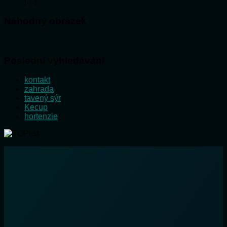
[…]
Náhodný obrázek
Poslední vyhledávání
kontakt
zahrada
tavený sýr
Kecup
hortenzie