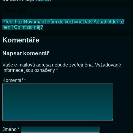
Čtěte dál
Předchozí
Novomanželům do kuchyně
Další
Aquaholder už
není! Co místo něj?
Komentáře
Napsat komentář
Vaše e-mailová adresa nebude zveřejněna.
Vyžadované
informace jsou označeny
*
Komentář
*
Jméno
*