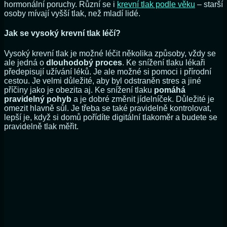
hormonální poruchy. Různí se i
krevní tlak podle věku
– starší
osoby mívají vyšší tlak, než mladí lidé.
Jak se vysoký krevní tlak léčí?
Vysoký krevní tlak je možné léčit několika způsoby, vždy se
ale jedná o
dlouhodobý proces
. Ke snížení tlaku lékaři
předepisují užívání léků. Je ale možné si pomoci i přírodní
cestou. Je velmi důležité, aby byl odstraněn stres a jiné
příčiny jako je obezita aj. Ke snížení tlaku
pomáhá
pravidelný pohyb
a je dobré změnit jídelníček. Důležité je
omezit hlavně sůl. Je třeba se také pravidelně kontrolovat,
lepší je, když si domů pořídíte digitální tlakoměr a budete se
pravidelně tlak měřit.