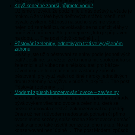
když … The post Malé jehličnany […]
Když konečně zaprší, přijmete vodu?
Už jsme si zvykli, že podzim je u nás deštivý a všude je
mokro. A že v létě bývá dešťových srážek méně, než
bývalo zvykem. Stížnosti na sucho slyšíme všude,
nejen od zemědělců, odvolávajíc se na deficit vláhy v
půdě vůči průměru. Ale přiznejme si, kdo je připraven
na dobu, … The post Když konečně […]
Pěstování zeleniny jednotlivých tratí ve vyvýšeném
záhonu
Slyšely jste už o pěstování zeleniny podle jednotlivých
tratí? Jestli ne, tak vězte, že to nemá nic společného se
železnicí a už vůbec ne s nějakou tratí pro běžce-
závodníky. Je to označení pro zastaralý způsob
pěstování, prý využívající odlišné nároky jednotlivých
druhů zeleniny na výživu v půdě. A jaký to … The post
Pěstování zeleniny […]
Moderní způsob konzervování ovoce – zavřeniny
V domácnostech, které mají přístup k plodům zahrady,
bývá zvykem všechno ovoce a zeleninu, která se
nezkonzumovala čerstvá, zakonzervovat na později.
Dnes už není důvodem nedostatek potravin či přímo
ovoce mimo sezóny, spíše snaha získat ovoce domácí
kvality anebo také ušetřit peníze za jeho nákup. No ani
konzervování není úplně … The post Moderní způsob