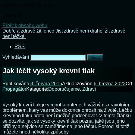
Dobře a zdravě žít lehce
Načítání...
Přejít k obsahu webu
Dobře a zdravě žít lehce
Jíst zdravě není drahé, žít zdravě
není těžké.
RSS
Vyhledávání
Jak léčit vysoký krevní tlak
Publikováno
3. června 2015
Aktualizováno
6. března 2023
Od
Propagátor
Kategorie:
Doporučujeme
,
Zdraví
Vysoký krevní tlak je v mnoha ohledech vážným zdravotním
problémem, který vás může dokonce ohrozit na životě. Léčbu
krevního tlaku proto není možné podceňovat. V tomto článku
se dozvíte, jak se vysoký krevní tlak pozná, jaké jsou jeho
příčiny a nejvíce se zaměříme na jeho léčbu. Pomoci si totiž
můžete hned několika způsoby.