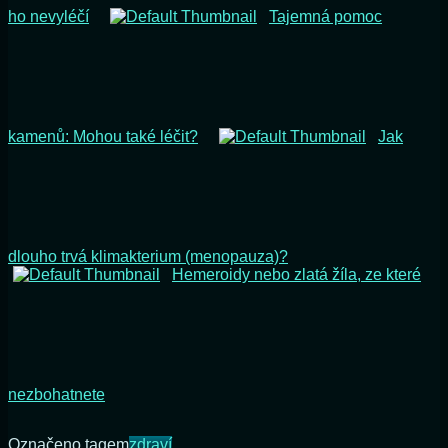
ho nevyléčí
Tajemná pomoc
kamenů: Mohou také léčit?
Jak
dlouho trvá klimakterium (menopauza)?
Hemeroidy nebo zlatá žíla, ze které
nezbohatnete
Označeno tagem
zdraví