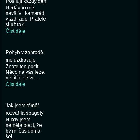
Posiluji každý den
Nedávno mě
navštívil kamarád
v zahradě. Přátelé
si už tak...
Číst dále
Pohyb v zahradě
mě uzdravuje
Znáte ten pocit.
Něco na vás leze,
necítíte se ve...
Číst dále
Jak jsem téměř
rozvařila špagety
Nikdy jsem
neměla pocit, že
by mi čas doma
šel...