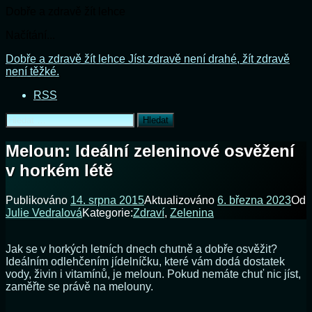
Dobře a zdravě žít lehce
Načítání...
Přejít
Dobře a zdravě žít lehce
Jíst zdravě není drahé, žít zdravě
k
není těžké.
obsahu
RSS
webu
Vyhledávání
Meloun: Ideální zeleninové osvěžení
v horkém létě
Publikováno
14. srpna 2015
Aktualizováno
6. března 2023
Od
Julie Vedralová
Kategorie:
Zdraví
,
Zelenina
Jak se v horkých letních dnech chutně a dobře osvěžit?
Ideálním odlehčením jídelníčku, které vám dodá dostatek
vody, živin i vitamínů, je meloun. Pokud nemáte chuť nic jíst,
zaměřte se právě na melouny.