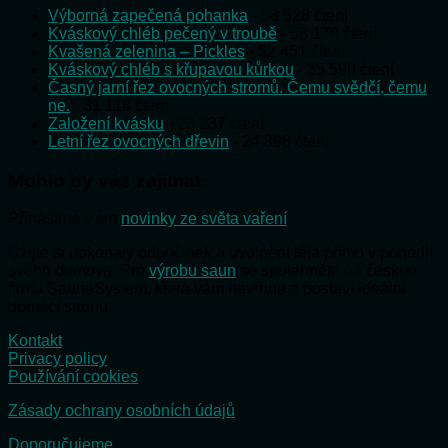
Výborná zapečená pohanka
- 58 528 čtení
Kváskový chléb pečený v troubě
- 58 178 čtení
Kvašená zelenina – Pickles
- 52 451 čtení
Kváskový chléb s křupavou kůrkou
- 35 598 čtení
Časný jarní řez ovocných stromů. Čemu svědčí, čemu
ne.
- 31 118 čtení
Založení kvásku
- 28 237 čtení
Letní řez ovocných dřevin
- 24 898 čtení
Mohlo by vás zajímat:
Přinášíme Vám
novinky ze světa vaření
Užijte si dokonalý odpočinek a uvolnění těla přímo v pohodlí
svého domova. Pro
výrobu saun
se spolehněte na českou
firmu SaunaSystem, která vám navrhne a postaví ideální
domácí saunu.
Kontakt
Privacy policy
Používání cookies
Zásady ochrany osobních údajů
Doporučujeme