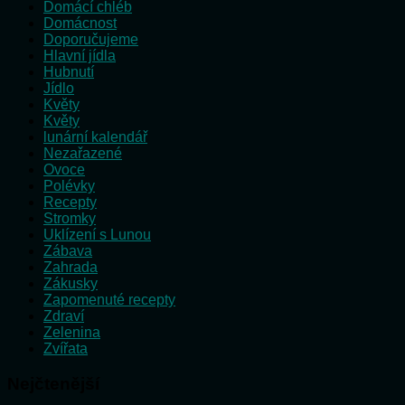
Domácí chléb
Domácnost
Doporučujeme
Hlavní jídla
Hubnutí
Jídlo
Květy
Květy
lunární kalendář
Nezařazené
Ovoce
Polévky
Recepty
Stromky
Uklízení s Lunou
Zábava
Zahrada
Zákusky
Zapomenuté recepty
Zdraví
Zelenina
Zvířata
Nejčtenější