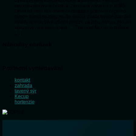
bývá zvykem všechno ovoce a zeleninu, která se
nezkonzumovala čerstvá, zakonzervovat na později.
Dnes už není důvodem nedostatek potravin či přímo
ovoce mimo sezóny, spíše snaha získat ovoce domácí
kvality anebo také ušetřit peníze za jeho nákup. No ani
konzervování není úplně … The post Moderní způsob
[…]
Náhodný obrázek
Poslední vyhledávání
kontakt
zahrada
tavený sýr
Kecup
hortenzie