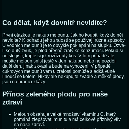
Co dělat, když dovnitř nevidíte?
První otázkou je nákup melounu. Jak ho koupit, když do něj
nevidíte? K odhadu jeho zralosti se používají různé způsoby.
U vodních melounů je to obvykle poklepání na slupku. Ozve-
li se dutý zvuk, je plod přesně zralý ke konzumaci. Pokud si
nejste jisti, kupte si již rozříznutý kus. V tom případě ale
musíte meloun sníst ještě v den nákupu nebo nejpozději
další den, jinak zkvasí a bude na vyhození. V případě
cukrových melounů vám u zralosti pomůže sladká vůně
linoucí se kolem. Nikdy ale nekupujte zvadlé a měkké plody,
jsou na hranici zkázy.
Přínos zeleného plodu pro naše
zdraví
Meloun obsahuje velké množství vitamínu C, který
pomáhá zlepšovat imunitu a má celkově příznivý vliv
na naše zdraví.