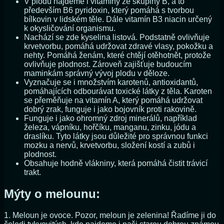
V plodu najdeme i vitamíny ze skupiny B, a to
především B6 pyridoxin, který pomáhá s tvorbou
bílkovin v lidském těle. Dále vitamín B3 niacin určený
k okysličování organismu.
Nachází se zde kyselina listová. Podstatně ovlivňuje
krvetvorbu, pomáhá udržovat zdravé vlasy, pokožku a
nehty. Pomáhá ženám, které chtějí otěhotnět, protože
ovlivňuje plodnost. Zároveň zajišťuje budoucím
maminkám správný vývoj plodu v děloze.
Vyznačuje se i množstvím karotenů, antioxidantů,
pomáhajících odbourávat toxické látky z těla. Karoten
se přeměňuje na vitamín A, který pomáhá udržovat
dobrý zrak, funguje i jako bojovník proti rakovině.
Funguje i jako ohromný zdroj minerálů, například
železa, vápníku, hořčíku, manganu, zinku, jódu a
draslíku. Tyto látky jsou důležité pro správnou funkci
mozku a nervů, krvetvorbu, složení kostí a zubů i
plodnost.
Obsahuje hodně vlákniny, která pomáhá čistit trávicí
trakt.
Mýty o melounu:
1. Meloun je ovoce. Pozor, meloun je zelenina! Řadíme ji do