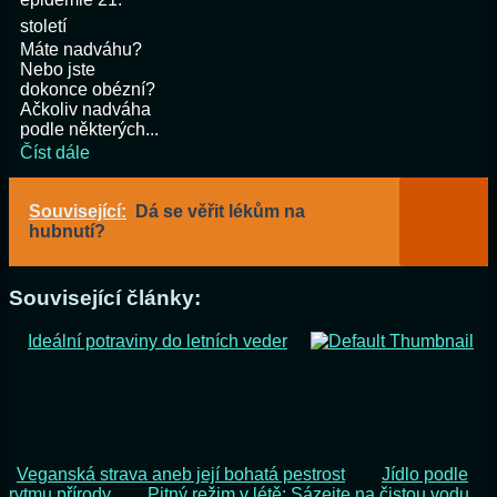
století
Máte nadváhu?
Nebo jste
dokonce obézní?
Ačkoliv nadváha
podle některých...
Číst dále
Související:
Dá se věřit lékům na
hubnutí?
Související články:
Ideální potraviny do letních veder
Veganská strava aneb její bohatá pestrost
Jídlo podle
rytmu přírody
Pitný režim v létě: Sázejte na čistou vodu