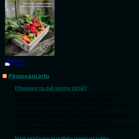
Pěstování.info
Připraveni na dvě sezóny ročně?
Mnozí pěstitelé zeleniny si stěžují na nepříznivé
přírodní podmínky a zejména na jejich změnu v
posledním období. Stabilita pěstování je pryč a dávné
pranostiky už dlouho neplatí. Na ověřené
agrotechnické termíny se nedá spolehnout a obvyklé
počasí mírného podnebního pásma je pryč.
Předznamenává to konec obvyklého způsobu práce na
našich … The post Připraveni na […]
Malé jehličnany je potřeba omést od sněhu