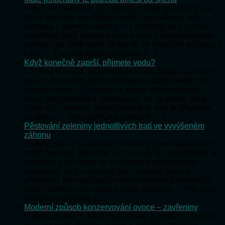
I když se často říká, že zahrada v zimě spí, není to tak,
že do zahrady není třeba chodit. Jsou situace, kdy
zahrada a zejména stromy v ní potřebují naši pomoc.
Například když napadne více sněhu a naše jehličnaté
stromy jsou ještě malé. Mohly by se zbytečně polámat. I
když … The post Malé jehličnany […]
Když konečně zaprší, přijmete vodu?
Už jsme si zvykli, že podzim je u nás deštivý a všude je
mokro. A že v létě bývá dešťových srážek méně, než
bývalo zvykem. Stížnosti na sucho slyšíme všude,
nejen od zemědělců, odvolávajíc se na deficit vláhy v
půdě vůči průměru. Ale přiznejme si, kdo je připraven
na dobu, … The post Když konečně […]
Pěstování zeleniny jednotlivých tratí ve vyvýšeném
záhonu
Slyšely jste už o pěstování zeleniny podle jednotlivých
tratí? Jestli ne, tak vězte, že to nemá nic společného se
železnicí a už vůbec ne s nějakou tratí pro běžce-
závodníky. Je to označení pro zastaralý způsob
pěstování, prý využívající odlišné nároky jednotlivých
druhů zeleniny na výživu v půdě. A jaký to … The post
Pěstování zeleniny […]
Moderní způsob konzervování ovoce – zavřeniny
V domácnostech, které mají přístup k plodům zahrady,