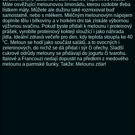
Máte osvěžující melounovou limonádu, kterou ozdobte třeba
lístkem máty. Můžete ale dužinu také rozmixovat buď
samostatně, nebo s mlékem. Mléčným melounovým nápojem
doplníte tělu i bílkoviny a v horkém dni tak získáte výbornou
výživnou svačinu. Pokud byste přidali k melounu i proteinový
prášek, vyrobíte proteinový koktejl sloužící i jako náhrada
jídla. Ideální zdravá večeře pro den, kdy teplota stoupla ke 40
°C. Meloun se hodí jako součást salátů, a to ovocných i
zeleninových, do nichž se dá přidat i sýr či ořechy. Sladší
cukrové odrůdy melouny se přidávají do jogurtu či tvarohu.
Italové a Francouzi nedají dopustit na předkrm z medového
melounu a parmské šunky. Takže: Melounu zdar!