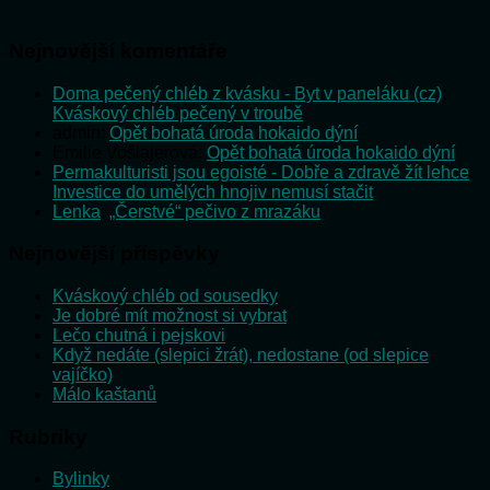
Nejnovější komentáře
Doma pečený chléb z kvásku - Byt v paneláku (cz)
:
Kváskový chléb pečený v troubě
admin
:
Opět bohatá úroda hokaido dýní
Emilie Vošlajerová
:
Opět bohatá úroda hokaido dýní
Permakulturisti jsou egoisté - Dobře a zdravě žít lehce
:
Investice do umělých hnojiv nemusí stačit
Lenka
:
„Čerstvé“ pečivo z mrazáku
Nejnovější příspěvky
Kváskový chléb od sousedky
Je dobré mít možnost si vybrat
Lečo chutná i pejskovi
Když nedáte (slepici žrát), nedostane (od slepice
vajíčko)
Málo kaštanů
Rubriky
Bylinky