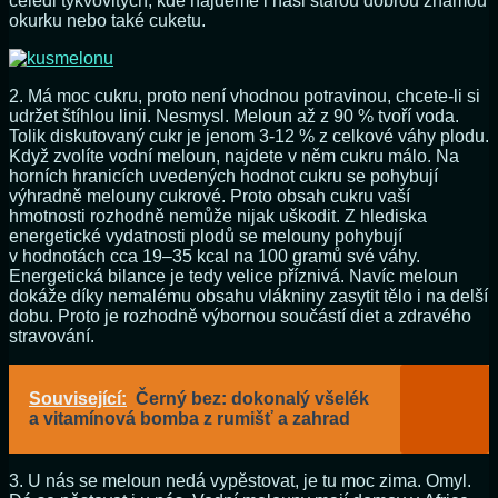
čeledi tykvovitých, kde najdeme i naši starou dobrou známou
okurku nebo také cuketu.
2. Má moc cukru, proto není vhodnou potravinou, chcete-li si
udržet štíhlou linii. Nesmysl. Meloun až z 90 % tvoří voda.
Tolik diskutovaný cukr je jenom 3-12 % z celkové váhy plodu.
Když zvolíte vodní meloun, najdete v něm cukru málo. Na
horních hranicích uvedených hodnot cukru se pohybují
výhradně melouny cukrové. Proto obsah cukru vaší
hmotnosti rozhodně nemůže nijak uškodit. Z hlediska
energetické vydatnosti plodů se melouny pohybují
v hodnotách cca 19–35 kcal na 100 gramů své váhy.
Energetická bilance je tedy velice příznivá. Navíc meloun
dokáže díky nemalému obsahu vlákniny zasytit tělo i na delší
dobu. Proto je rozhodně výbornou součástí diet a zdravého
stravování.
Související:
Černý bez: dokonalý všelék
a vitamínová bomba z rumišť a zahrad
3. U nás se meloun nedá vypěstovat, je tu moc zima. Omyl.