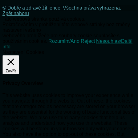
© Dobře a zdravě žít lehce. Všechna práva vyhrazena.
Zpět nahoru
Tato webová stránka používá cookies.
Pokračováním v prohlížení této webové stránky bez změny
nastavení vašeho
webového prohlížeče pro soubory cookie souhlasíte s
používáním cookies.
Rozumím/Ano
Reject
Nesouhlas/Další
info
Nastavení Cookies
Zavřít
Privacy Overview
This website uses cookies to improve your experience while
you navigate through the website. Out of these, the cookies
that are categorized as necessary are stored on your browser
as they are essential for the working of basic functionalities of
the website. We also use third-party cookies that help us
analyze and understand how you use this website. These
cookies will be stored in your browser only with your consent.
You also have the option to opt-out of these cookies. But