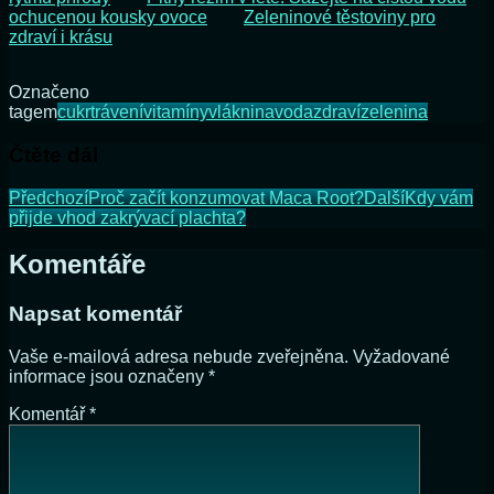
ochucenou kousky ovoce
Zeleninové těstoviny pro
zdraví i krásu
Označeno
tagem
cukr
trávení
vitamíny
vláknina
voda
zdraví
zelenina
Čtěte dál
Předchozí
Proč začít konzumovat Maca Root?
Další
Kdy vám
přijde vhod zakrývací plachta?
Komentáře
Napsat komentář
Vaše e-mailová adresa nebude zveřejněna.
Vyžadované
informace jsou označeny
*
Komentář
*