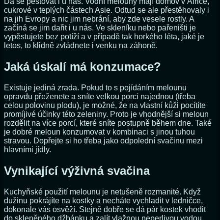
Dá se pěstovat i u nás. Vodní melouny mají domov v Africe,
cukrové v teplých částech Asie. Odtud se ale přestěhovaly i
na jih Evropy a nic jim nebrání, aby zde vesele rostly. A
začíná se jim dařit i u nás. Ve skleníku nebo pařeništi je
vypěstujete bez potíží a v případě tak horkého léta, jaké je
letos, to klidně zvládnete i venku na záhoně.
Jaká úskalí má konzumace?
Existuje jediná zrada. Pokud to s pojídáním melounu
opravdu přeženete a sníte velkou porci najednou (třeba
celou polovinu plodu), je možné, že na vlastní kůži pocítíte
promíjivé účinky této zeleniny. Proto je vhodnější si meloun
rozdělit na více porcí, které sníte postupně během dne. Také
je dobré meloun konzumovat v kombinaci s jinou tuhou
stravou. Dopřejte si ho třeba jako odpolední svačinu mezi
hlavními jídly.
Vynikající výživná svačina
Kuchyňské použití melounu je netušeně rozmanité. Když
dužinu pokrájíte na kostky a necháte vychladit v ledničce,
dokonale vás osvěží. Stejně dobře se dá pár kostek vhodit
do skleněného džbánku a zalít vlažnou neperlivou vodou.