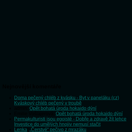
Nejnovější komentáře
Doma pečený chléb z kvásku - Byt v paneláku (cz)
:
Kváskový chléb pečený v troubě
admin
:
Opět bohatá úroda hokaido dýní
Emilie Vošlajerová
:
Opět bohatá úroda hokaido dýní
Permakulturisti jsou egoisté - Dobře a zdravě žít lehce
:
Investice do umělých hnojiv nemusí stačit
Lenka
:
„Čerstvé“ pečivo z mrazáku