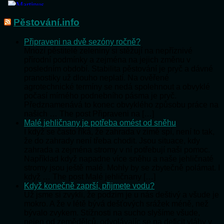
Pěstování.info
Připraveni na dvě sezóny ročně?
Mnozí pěstitelé zeleniny si stěžují na nepříznivé
přírodní podmínky a zejména na jejich změnu v
posledním období. Stabilita pěstování je pryč a dávné
pranostiky už dlouho neplatí. Na ověřené
agrotechnické termíny se nedá spolehnout a obvyklé
počasí mírného podnebního pásma je pryč.
Předznamenává to konec obvyklého způsobu práce na
našich … The post Připraveni na […]
Malé jehličnany je potřeba omést od sněhu
I když se často říká, že zahrada v zimě spí, není to tak,
že do zahrady není třeba chodit. Jsou situace, kdy
zahrada a zejména stromy v ní potřebují naši pomoc.
Například když napadne více sněhu a naše jehličnaté
stromy jsou ještě malé. Mohly by se zbytečně polámat. I
když … The post Malé jehličnany […]
Když konečně zaprší, přijmete vodu?
Už jsme si zvykli, že podzim je u nás deštivý a všude je
mokro. A že v létě bývá dešťových srážek méně, než
bývalo zvykem. Stížnosti na sucho slyšíme všude,
nejen od zemědělců, odvolávajíc se na deficit vláhy v