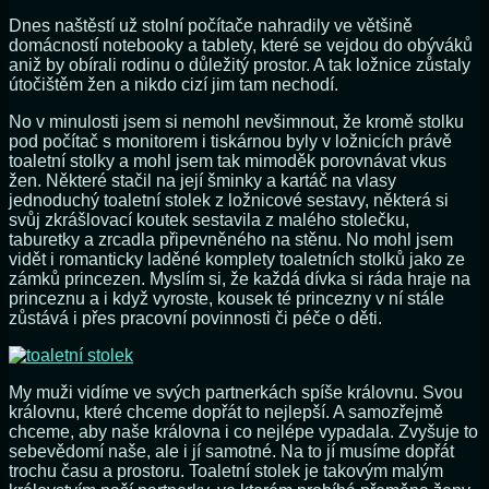
Dnes naštěstí už stolní počítače nahradily ve většině
domácností notebooky a tablety, které se vejdou do obýváků
aniž by obírali rodinu o důležitý prostor. A tak ložnice zůstaly
útočištěm žen a nikdo cizí jim tam nechodí.
No v minulosti jsem si nemohl nevšimnout, že kromě stolku
pod počítač s monitorem i tiskárnou byly v ložnicích právě
toaletní stolky a mohl jsem tak mimoděk porovnávat vkus
žen. Některé stačil na její šminky a kartáč na vlasy
jednoduchý toaletní stolek z ložnicové sestavy, některá si
svůj zkrášlovací koutek sestavila z malého stolečku,
taburetky a zrcadla připevněného na stěnu. No mohl jsem
vidět i romanticky laděné komplety toaletních stolků jako ze
zámků princezen. Myslím si, že každá dívka si ráda hraje na
princeznu a i když vyroste, kousek té princezny v ní stále
zůstává i přes pracovní povinnosti či péče o děti.
My muži vidíme ve svých partnerkách spíše královnu. Svou
královnu, které chceme dopřát to nejlepší. A samozřejmě
chceme, aby naše královna i co nejlépe vypadala. Zvyšuje to
sebevědomí naše, ale i jí samotné. Na to jí musíme dopřát
trochu času a prostoru. Toaletní stolek je takovým malým