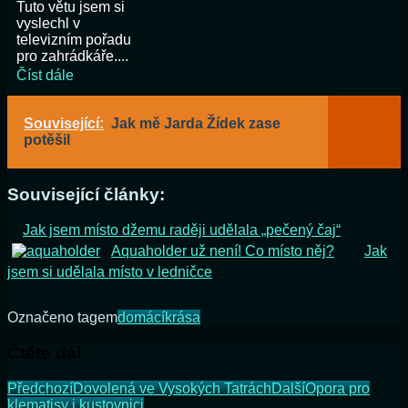
Tuto větu jsem si
vyslechl v
televizním pořadu
pro zahrádkáře....
Číst dále
Související:
Jak mě Jarda Žídek zase
potěšil
Související články:
Jak jsem místo džemu raději udělala „pečený čaj“
Aquaholder už není! Co místo něj?
Jak
jsem si udělala místo v ledničce
Označeno tagem
domácí
krása
Čtěte dál
Předchozí
Dovolená ve Vysokých Tatrách
Další
Opora pro
klematisy i kustovnici