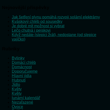
Nejnovější příspěvky
Jak šetření plynu pomáhá rozvoji solární elektrárny
Kváskový chléb od sousedky
Je dobré mít možnost si vybrat
Lečo chutná i pejskovi
Když nedáte (slepici žrát), nedostane (od slepice
vajíčko)
Rubriky
Bylinky
Domácí chléb
Domácnost
Doporučujeme
Hlavní jídla
Hubnutí
Jídlo
Květy
Květy
lunární kalendář
Nezařazené
Ovoce