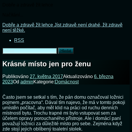
Dobře a zdravě žít lehce
Načítání...
Přejít
Dobře a zdravě žít lehce
Jíst zdravě není drahé, žít zdravě
k
není těžké.
obsahu
RSS
webu
Vyhledávání
Krásné místo jen pro ženu
Publikováno
27. května 2017
Aktualizováno
6. března
2023
Od
admin
Kategorie:
Domácnost
Často jsem se setkal s tím, že pán domu označoval ložnici
pojmem „pracovna“. Dával tím najevo, že má v tomto pokoji
umístěn počítač, aby měl klid na práci od ruchu denních
místností bytu. Trochu trapné mi bylo vstupovat sem za
účelem opravy porouchaného přístroje. Ale i domácí paní
považují ložnici za důležité místo pro sebe. Zejména když
zde stojí jejich oblíbený toaletní stolek.