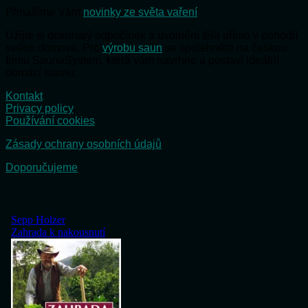
Přinášíme Vám
novinky ze světa vaření
Užijte si dokonalý odpočinek a uvolnění těla přímo v pohodlí
svého domova. Pro
výrobu saun
se spolehněte na českou
firmu SaunaSystem, která vám navrhne a postaví ideální
domácí saunu.
Kontakt
Privacy policy
Používání cookies
Zásady ochrany osobních údajů
Doporučujeme