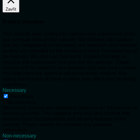
Zavřít
Privacy Overview
This website uses cookies to improve your experience while
you navigate through the website. Out of these, the cookies
that are categorized as necessary are stored on your browser
as they are essential for the working of basic functionalities of
the website. We also use third-party cookies that help us
analyze and understand how you use this website. These
cookies will be stored in your browser only with your consent.
You also have the option to opt-out of these cookies. But
opting out of some of these cookies may affect your browsing
experience.
Necessary
Necessary
Vždy povoleno
Necessary cookies are absolutely essential for the website to
function properly. This category only includes cookies that
ensures basic functionalities and security features of the
website. These cookies do not store any personal
information.
Non-necessary