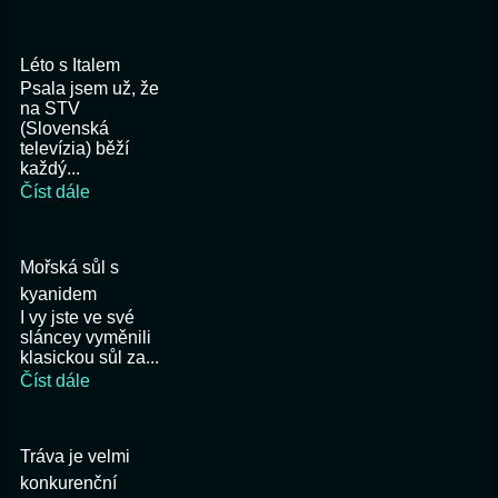
Léto s Italem
Psala jsem už, že
na STV
(Slovenská
televízia) běží
každý...
Číst dále
Mořská sůl s
kyanidem
I vy jste ve své
sláncey vyměnili
klasickou sůl za...
Číst dále
Tráva je velmi
konkurenční