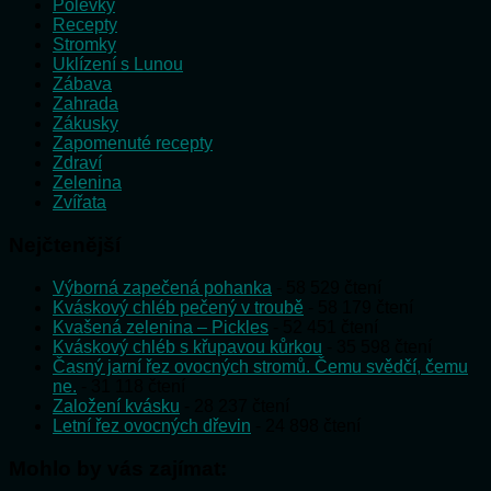
Polévky
Recepty
Stromky
Uklízení s Lunou
Zábava
Zahrada
Zákusky
Zapomenuté recepty
Zdraví
Zelenina
Zvířata
Nejčtenější
Výborná zapečená pohanka
- 58 529 čtení
Kváskový chléb pečený v troubě
- 58 179 čtení
Kvašená zelenina – Pickles
- 52 451 čtení
Kváskový chléb s křupavou kůrkou
- 35 598 čtení
Časný jarní řez ovocných stromů. Čemu svědčí, čemu
ne.
- 31 118 čtení
Založení kvásku
- 28 237 čtení
Letní řez ovocných dřevin
- 24 898 čtení
Mohlo by vás zajímat: