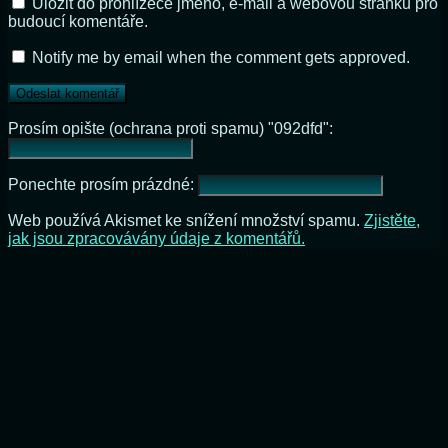
Uložit do prohlížeče jméno, e-mail a webovou stránku pro
budoucí komentáře.
Notify me by email when the comment gets approved.
Prosím opište (ochrana proti spamu) "092dfd":
Ponechte prosím prázdné:
Web používá Akismet ke snížení množství spamu.
Zjistěte,
jak jsou zpracovávány údaje z komentářů.