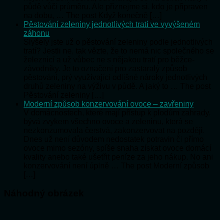
půdě vůči průměru. Ale přiznejme si, kdo je připraven
na dobu, … The post Když konečně […]
Pěstování zeleniny jednotlivých tratí ve vyvýšeném
záhonu
Slyšely jste už o pěstování zeleniny podle jednotlivých
tratí? Jestli ne, tak vězte, že to nemá nic společného se
železnicí a už vůbec ne s nějakou tratí pro běžce-
závodníky. Je to označení pro zastaralý způsob
pěstování, prý využívající odlišné nároky jednotlivých
druhů zeleniny na výživu v půdě. A jaký to … The post
Pěstování zeleniny […]
Moderní způsob konzervování ovoce – zavřeniny
V domácnostech, které mají přístup k plodům zahrady,
bývá zvykem všechno ovoce a zeleninu, která se
nezkonzumovala čerstvá, zakonzervovat na později.
Dnes už není důvodem nedostatek potravin či přímo
ovoce mimo sezóny, spíše snaha získat ovoce domácí
kvality anebo také ušetřit peníze za jeho nákup. No ani
konzervování není úplně … The post Moderní způsob
[…]
Náhodný obrázek