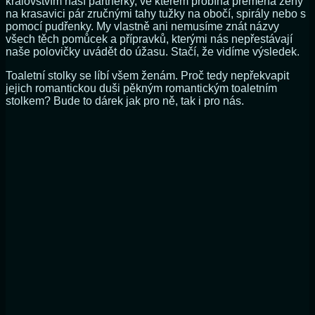
královstvím naší partnerky, ve kterém probíhá přeměna ženy
na krasavici pár zručnými tahy tužky na obočí, spirály nebo s
pomocí pudřenky. My vlastně ani nemusíme znát názvy
všech těch pomůcek a přípravků, kterými nás nepřestávají
naše polovičky uvádět do úžasu. Stačí, že vidíme výsledek.
Toaletní stolky se líbí všem ženám. Proč tedy nepřekvapit
jejich romantickou duši pěkným romantickým toaletním
stolkem? Bude to dárek jak pro ně, tak i pro nás.