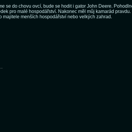
me se do chovu ovcí, bude se hodit i gator John Deere. Pohod
ředek pro malé hospodářství. Nakonec měl můj kamarád pravdu. 
 pro majitele menších hospodářství nebo velkých zahrad.
..