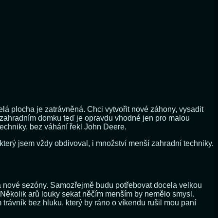
lá plocha je zatrávněná. Chci vytvořit nové záhony, vysadit
 v zahradním domku teď je opravdu vhodné jen pro malou
echniky, bez váhání řekl John Deere.
který jsem vždy obdivoval, i množství menší zahradní techniky.
 a nové sezóny. Samozřejmě budu potřebovat docela velkou
. Několik arů louky sekat něčím menším by nemělo smysl.
rávník bez hluku, který by ráno o víkendu rušil mou paní