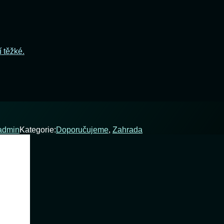
í těžké.
admin
Kategorie:
Doporučujeme
,
Zahrada