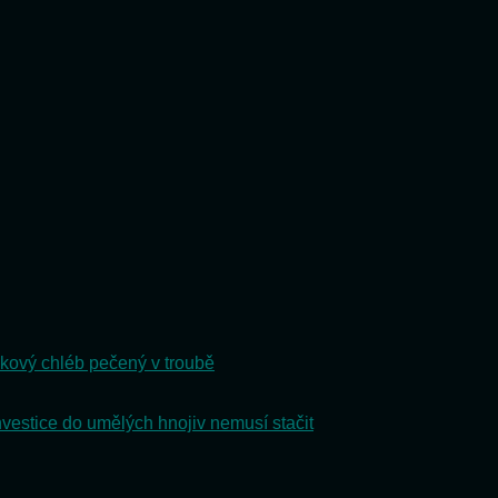
kový chléb pečený v troubě
nvestice do umělých hnojiv nemusí stačit