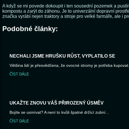
A když se mi povede dokoupit i ten sousední pozemek a pustí
kompostu a zarýt do záhonu. Je to univerzální dopravní prost
značka vyrábí nejen traktory a stroje pro velké farmáře, ale i
Podobné články:
NECHALI JSME HRUŠKU RŮST, VYPLATILO SE
Většina lidí je přesvědčena, že ovocné stromy je potřeba kupovat.
ČÍST DÁLE
UKAŽTE ZNOVU VÁŠ PŘIROZENÝ ÚSMĚV
Bojíte se usmívat? A není to kvůli špatné držící zubní...
ČÍST DÁLE