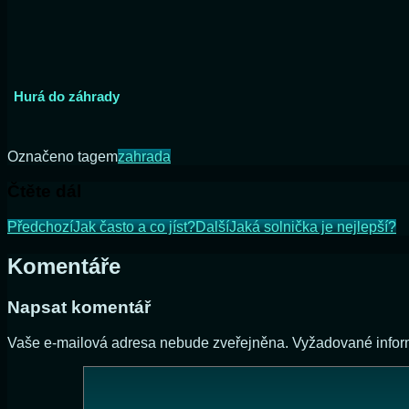
Hurá do záhrady
Označeno tagem
zahrada
Čtěte dál
Předchozí
Jak často a co jíst?
Další
Jaká solnička je nejlepší?
Komentáře
Napsat komentář
Vaše e-mailová adresa nebude zveřejněna.
Vyžadované info