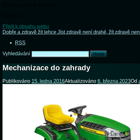
Dobře a zdravě žít lehce
Načítání...
Přejít k obsahu webu
Dobře a zdravě žít lehce
Jíst zdravě není drahé, žít zdravě nen
RSS
Vyhledávání
Mechanizace do zahrady
Publikováno
15. ledna 2016
Aktualizováno
6. března 2023
Od