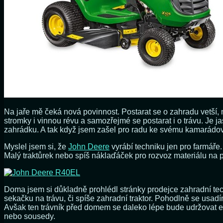
Na jaře mě čeká nová povinnost. Postarat se o zahradu vetší, 
stromky i vinnou révu a samozřejmé se postarat i o trávu. Je
zahrádku. A tak když jsem zašel pro radu ke svému kamarádovi
Myslel jsem si, že
John Deere
vyrábí techniku jen pro farmáře.
Malý traktůrek nebo spíš náklaďáček pro rozvoz materiálu na 
Doma jsem si důkladně prohlédl stránky prodejce zahradní te
sekačku na trávu, či spíše zahradní traktor. Pohodlně se usa
Avšak ten trávník před domem se daleko lépe bude udržovat el
nebo sousedy.