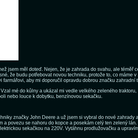
než jsem měl doteď. Nejen, že je zahrada do svahu, ale téměř ce
 jasné, že budu potřebovat novou techniku, protože to, co máme
 farmářovi, aby mi doporučil opravdu dobrou značku zahradní t
 Vzal mé do kůlny a ukázal mi vedle velkého zeleného traktoru, 
poli nebo louce k dobytku, benzínovou sekačku.
chniky značky John Deere a už jsem si vybral do nové zahrady
dím a povezu se nahoru do kopce a posekám celý ten zelený lán
ektrickou sekačkou na 220V. Vytáhnu prodlužovačku a upravím t