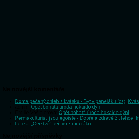
Nejnovější komentáře
Doma pečený chléb z kvásku - Byt v paneláku (cz)
:
Kvás
admin
:
Opět bohatá úroda hokaido dýní
Emilie Vošlajerová
:
Opět bohatá úroda hokaido dýní
Permakulturisti jsou egoisté - Dobře a zdravě žít lehce
:
I
Lenka
:
„Čerstvé“ pečivo z mrazáku
Nejnovější příspěvky