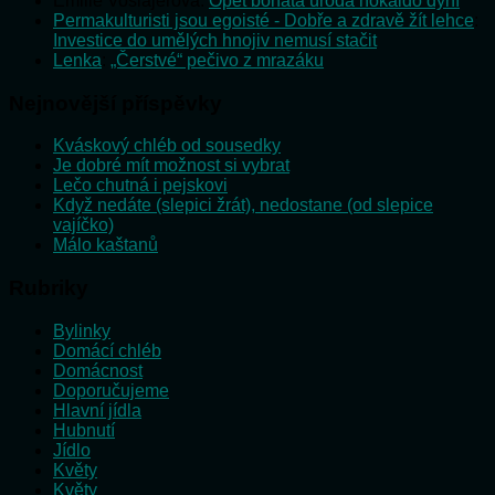
Emilie Vošlajerová
:
Opět bohatá úroda hokaido dýní
Permakulturisti jsou egoisté - Dobře a zdravě žít lehce
:
Investice do umělých hnojiv nemusí stačit
Lenka
:
„Čerstvé“ pečivo z mrazáku
Nejnovější příspěvky
Kváskový chléb od sousedky
Je dobré mít možnost si vybrat
Lečo chutná i pejskovi
Když nedáte (slepici žrát), nedostane (od slepice
vajíčko)
Málo kaštanů
Rubriky
Bylinky
Domácí chléb
Domácnost
Doporučujeme
Hlavní jídla
Hubnutí
Jídlo
Květy
Květy