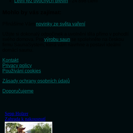
Letní řez ovocných dřevin
- 24 898 čtení
Mohlo by vás zajímat:
Přinášíme Vám
novinky ze světa vaření
Užijte si dokonalý odpočinek a uvolnění těla přímo v pohodlí
svého domova. Pro
výrobu saun
se spolehněte na českou
firmu SaunaSystem, která vám navrhne a postaví ideální
domácí saunu.
Kontakt
Privacy policy
Používání cookies
Zásady ochrany osobních údajů
Doporučujeme