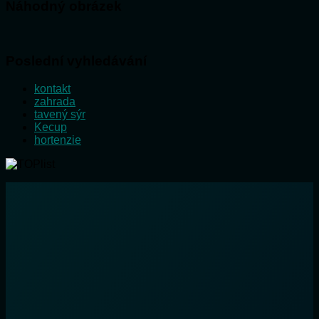
Náhodný obrázek
Poslední vyhledávání
kontakt
zahrada
tavený sýr
Kecup
hortenzie