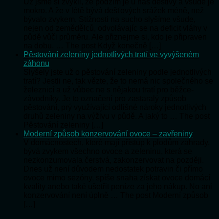
Už jsme si zvykli, že podzim je u nás deštivý a všude je
mokro. A že v létě bývá dešťových srážek méně, než
bývalo zvykem. Stížnosti na sucho slyšíme všude,
nejen od zemědělců, odvolávajíc se na deficit vláhy v
půdě vůči průměru. Ale přiznejme si, kdo je připraven
na dobu, … The post Když konečně […]
Pěstování zeleniny jednotlivých tratí ve vyvýšeném
záhonu
Slyšely jste už o pěstování zeleniny podle jednotlivých
tratí? Jestli ne, tak vězte, že to nemá nic společného se
železnicí a už vůbec ne s nějakou tratí pro běžce-
závodníky. Je to označení pro zastaralý způsob
pěstování, prý využívající odlišné nároky jednotlivých
druhů zeleniny na výživu v půdě. A jaký to … The post
Pěstování zeleniny […]
Moderní způsob konzervování ovoce – zavřeniny
V domácnostech, které mají přístup k plodům zahrady,
bývá zvykem všechno ovoce a zeleninu, která se
nezkonzumovala čerstvá, zakonzervovat na později.
Dnes už není důvodem nedostatek potravin či přímo
ovoce mimo sezóny, spíše snaha získat ovoce domácí
kvality anebo také ušetřit peníze za jeho nákup. No ani
konzervování není úplně … The post Moderní způsob
[…]