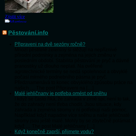
Pěstování.info
Připraveni na dvě sezóny ročně?
Mnozí pěstitelé zeleniny si stěžují na nepříznivé
přírodní podmínky a zejména na jejich změnu v
posledním období. Stabilita pěstování je pryč a dávné
pranostiky už dlouho neplatí. Na ověřené
agrotechnické termíny se nedá spolehnout a obvyklé
počasí mírného podnebního pásma je pryč.
Předznamenává to konec obvyklého způsobu práce na
našich … The post Připraveni na […]
Malé jehličnany je potřeba omést od sněhu
I když se často říká, že zahrada v zimě spí, není to tak,
že do zahrady není třeba chodit. Jsou situace, kdy
zahrada a zejména stromy v ní potřebují naši pomoc.
Například když napadne více sněhu a naše jehličnaté
stromy jsou ještě malé. Mohly by se zbytečně polámat. I
když … The post Malé jehličnany […]
Když konečně zaprší, přijmete vodu?