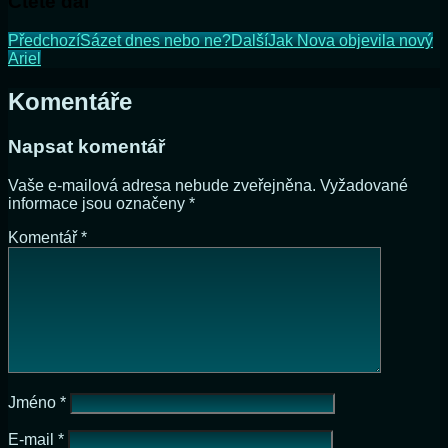
Čtěte dál
Předchozí
Sázet dnes nebo ne?
Další
Jak Nova objevila nový
Ariel
Komentáře
Napsat komentář
Vaše e-mailová adresa nebude zveřejněna.
Vyžadované
informace jsou označeny
*
Komentář
*
Jméno
*
E-mail
*