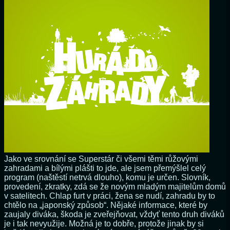
Jako ve srovnání se Superstár či všemi těmi růžovými
zahradami a bílými plášti to jde, ale jsem přemýšlel celý
program (naštěstí netrvá dlouho), komu je určen. Slovník,
provedení, zkratky, zdá se že novým mladým majitelům domů
v satelitech. Chlap furt v práci, žena se nudí, zahradu by to
chtělo na „japonský způsob“. Nějaké informace, které by
zaujaly diváka, škoda je zveřejňovat, vždyť tento druh diváků
je i tak nevyužije. Možná je to dobře, protože jinak by si