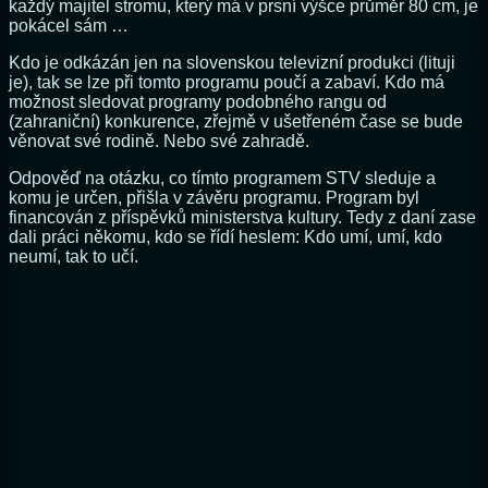
každý majitel stromu, který má v prsní výšce průměr 80 ​​cm, je
pokácel sám …
Kdo je odkázán jen na slovenskou televizní produkci (lituji
je), tak se lze při tomto programu poučí a zabaví. Kdo má
možnost sledovat programy podobného rangu od
(zahraniční) konkurence, zřejmě v ušetřeném čase se bude
věnovat své rodině. Nebo své zahradě.
Odpověď na otázku, co tímto programem STV sleduje a
komu je určen, přišla v závěru programu. Program byl
financován z příspěvků ministerstva kultury. Tedy z daní zase
dali práci někomu, kdo se řídí heslem: Kdo umí, umí, kdo
neumí, tak to učí.