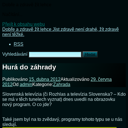
Dobře a zdravě žít lehce
Načítání...
Přejít k obsahu webu
Dobře a zdravě žít lehce
Jíst zdravě není drahé, žít zdravě
není těžké.
RSS
Vyhledávání
Hurá do záhrady
Publikováno
15. dubna 2012
Aktualizováno
29. června
2012
Od
admin
Kategorie:
Zahrada
Slovenská televízia (či Rozhlas a televízia Slovenska? – Kdo
se má v těch tunelech vyznat) dnes uvedli na obrazovku
nový program. O co jde?
Také jsem byl na to zvědavý, programy tohoto typu se u nás
sledují.