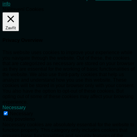
info
Nastavení Cookies
Zavřít
Privacy Overview
This website uses cookies to improve your experience while
you navigate through the website. Out of these, the cookies
that are categorized as necessary are stored on your browser
as they are essential for the working of basic functionalities of
the website. We also use third-party cookies that help us
analyze and understand how you use this website. These
cookies will be stored in your browser only with your consent.
You also have the option to opt-out of these cookies. But
opting out of some of these cookies may affect your browsing
experience.
Necessary
Necessary
Vždy povoleno
Necessary cookies are absolutely essential for the website to
function properly. This category only includes cookies that
ensures basic functionalities and security features of the