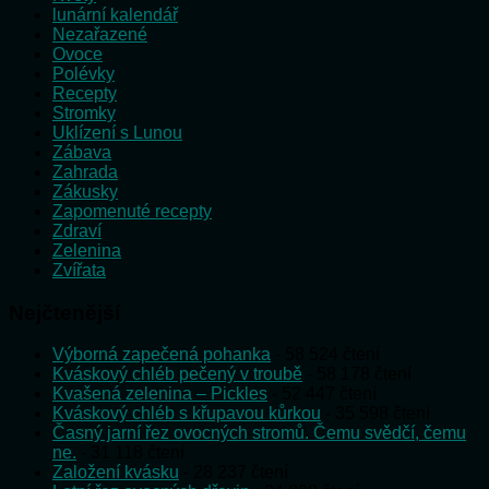
lunární kalendář
Nezařazené
Ovoce
Polévky
Recepty
Stromky
Uklízení s Lunou
Zábava
Zahrada
Zákusky
Zapomenuté recepty
Zdraví
Zelenina
Zvířata
Nejčtenější
Výborná zapečená pohanka
- 58 524 čtení
Kváskový chléb pečený v troubě
- 58 178 čtení
Kvašená zelenina – Pickles
- 52 447 čtení
Kváskový chléb s křupavou kůrkou
- 35 598 čtení
Časný jarní řez ovocných stromů. Čemu svědčí, čemu
ne.
- 31 118 čtení
Založení kvásku
- 28 237 čtení