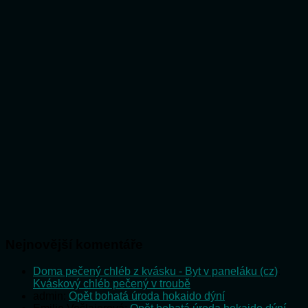
Nejnovější komentáře
Doma pečený chléb z kvásku - Byt v paneláku (cz)
:
Kváskový chléb pečený v troubě
admin
:
Opět bohatá úroda hokaido dýní