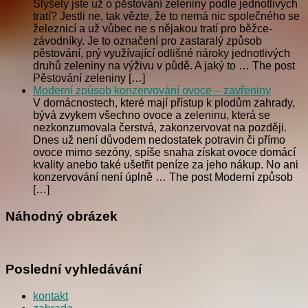
Slyšely jste už o pěstování zeleniny podle jednotlivých
tratí? Jestli ne, tak vězte, že to nemá nic společného se
železnicí a už vůbec ne s nějakou tratí pro běžce-
závodníky. Je to označení pro zastaralý způsob
pěstování, prý využívající odlišné nároky jednotlivých
druhů zeleniny na výživu v půdě. A jaký to … The post
Pěstování zeleniny […]
Moderní způsob konzervování ovoce – zavřeniny
V domácnostech, které mají přístup k plodům zahrady,
bývá zvykem všechno ovoce a zeleninu, která se
nezkonzumovala čerstvá, zakonzervovat na později.
Dnes už není důvodem nedostatek potravin či přímo
ovoce mimo sezóny, spíše snaha získat ovoce domácí
kvality anebo také ušetřit peníze za jeho nákup. No ani
konzervování není úplně … The post Moderní způsob
[…]
Náhodný obrázek
Poslední vyhledávání
kontakt