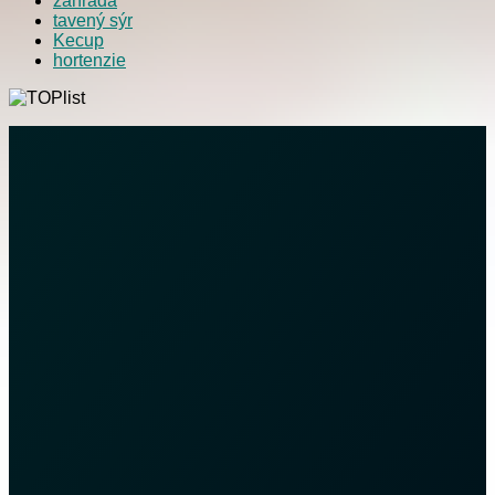
zahrada
tavený sýr
Kecup
hortenzie