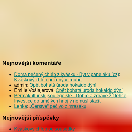
Nejnovější komentáře
Doma pečený chléb z kvásku - Byt v paneláku (cz)
:
Kváskový chléb pečený v troubě
admin
:
Opět bohatá úroda hokaido dýní
Emilie Vošlajerová
:
Opět bohatá úroda hokaido dýní
Permakulturisti jsou egoisté - Dobře a zdravě žít lehce
:
Investice do umělých hnojiv nemusí stačit
Lenka
:
„Čerstvé“ pečivo z mrazáku
Nejnovější příspěvky
Kváskový chléb od sousedky