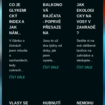
CO JE
BALKONO
JAK
GLYKEMI
VÁ
EKOLOGI
CKÝ
RAJČATA
CKY NA
INDEX A
- POPRVÉ
VOSY V
JAK
PŘESAZE
ZAHRADĚ
NÁM...
NA
?
V článku o
Jsou to už
Sedíte si na
živinách
dva týdny od
své oblíbené
jsem mluvila
doby, jak
lavičce na
o
jsem
zahrádce a
sacharidech,
vysela...
sledujete...
tedy
ČÍST DÁLE
ČÍST DÁLE
cukrech...
ČÍST DÁLE
VLASY SE
HUBNUTÍ
NEMOHU