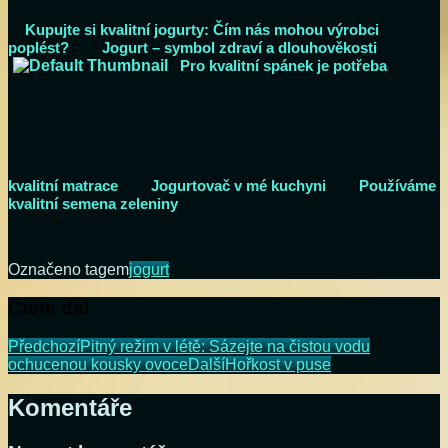
Kupujte si kvalitní jogurty: Čím nás mohou výrobci
poplést?
Jogurt – symbol zdraví a dlouhověkosti
Pro kvalitní spánek je potřeba
kvalitní matrace
Jogurtovač v mé kuchyni
Používáme
kvalitní semena zeleniny
Označeno tagem
jogurt
Čtěte dál
Předchozí
Pitný režim v létě: Sázejte na čistou vodu
ochucenou kousky ovoce
Další
Hořkost v puse
Komentáře