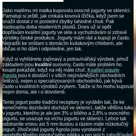
Jako malému mi matka kupovala ovocné jogurty ve sklenici.
Pamatuji si ještě, jak cinkala kovová lžička, když jsem se
snažil dostat z ni poslední zbytky lahodné chuti. Pak
nastoupila doba moderních plastů. Dnes už si opět
dopřávám kvalitní jogurty ve skle a vychutnávám si zdravé
výrobky české produkce. Jogurty mám rád a kupuji je často.
Nejradši ke snídani s domácím kváskovým chlebem, ale
občas si ho dám i odpoledne, jen tak.
Když si vyhlídnete zajímavý a potravinářský výrobek, jehož
základem jsou
kvalitní
suroviny, často máte problém ho
koupit pokaždé, když na něj máte chuť.
Kvalitní jogurty
Agrola
jsou k dostání i v sítích nejznámějších obchodních
řetězců, nejen u specializovaných obchodníků, jak bývá
často u kvalitních výrobků zvykem. Takže si ho mohu kupovat
nejen doma, ale i o dovolené.
Tento jogurt podle tradiční receptury je vyráběn tak, že ke
konečnému dozrávání dochází ve sklenici, takže většina tuku
v jogurtu, kterého je ale jen 3% u bílého a 2,8% u ovocného
jogurtu, se usazuje na vrchu jogurtu ve sklenici. Lehce tak
odstraníte vrstvu asi 5 mm tlustou a rázem máte nízkotučný
jogurt. Jihočeské jogurty Agrola jsou vyrobené z
neodstředěného plnotučného mléka a pro jejich zahušťování