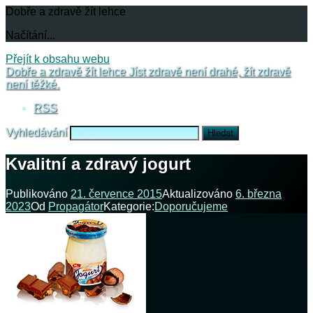
Dobře a zdravě žít lehce
Načítání...
Přejít k obsahu webu
Dobře a zdravě žít lehce
Jíst zdravě není drahé, žít zdravě
není těžké.
RSS
Vyhledávání
Kvalitní a zdravý jogurt
Publikováno
21. července 2015
Aktualizováno
6. března
2023
Od
Propagátor
Kategorie:
Doporučujeme