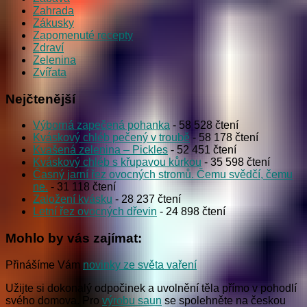
Zahrada
Zákusky
Zapomenuté recepty
Zdraví
Zelenina
Zvířata
Nejčtenější
Výborná zapečená pohanka
- 58 528 čtení
Kváskový chléb pečený v troubě
- 58 178 čtení
Kvašená zelenina – Pickles
- 52 451 čtení
Kváskový chléb s křupavou kůrkou
- 35 598 čtení
Časný jarní řez ovocných stromů. Čemu svědčí, čemu
ne.
- 31 118 čtení
Založení kvásku
- 28 237 čtení
Letní řez ovocných dřevin
- 24 898 čtení
Mohlo by vás zajímat:
Přinášíme Vám
novinky ze světa vaření
Užijte si dokonalý odpočinek a uvolnění těla přímo v pohodlí
svého domova. Pro
výrobu saun
se spolehněte na českou