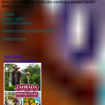
firmu SaunaSystem, která vám navrhne a postaví ideální
domácí saunu.
Kontakt
Privacy policy
Používání cookies
Zásady ochrany osobních údajů
Doporučujeme