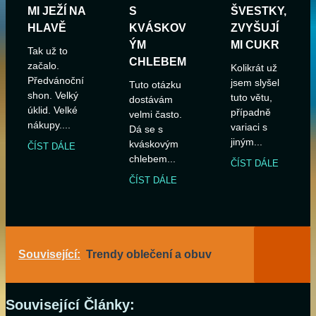
MI JEŽÍ NA
S
ŠVESTKY,
HLAVĚ
KVÁSKOV
ZVYŠUJÍ
ÝM
MI CUKR
Tak už to
CHLEBEM
začalo.
Kolikrát už
Předvánoční
jsem slyšel
Tuto otázku
shon. Velký
tuto větu,
dostávám
úklid. Velké
případně
velmi často.
nákupy....
variaci s
Dá se s
jiným...
kváskovým
ČÍST DÁLE
chlebem...
ČÍST DÁLE
ČÍST DÁLE
Související:
Trendy oblečení a obuv
Související Články: