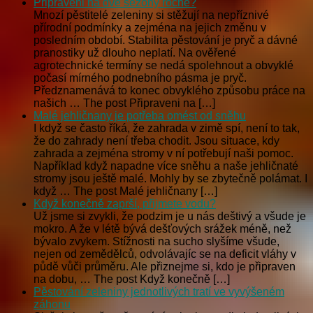
Připraveni na dvě sezóny ročně?
Mnozí pěstitelé zeleniny si stěžují na nepříznivé
přírodní podmínky a zejména na jejich změnu v
posledním období. Stabilita pěstování je pryč a dávné
pranostiky už dlouho neplatí. Na ověřené
agrotechnické termíny se nedá spolehnout a obvyklé
počasí mírného podnebního pásma je pryč.
Předznamenává to konec obvyklého způsobu práce na
našich … The post Připraveni na […]
Malé jehličnany je potřeba omést od sněhu
I když se často říká, že zahrada v zimě spí, není to tak,
že do zahrady není třeba chodit. Jsou situace, kdy
zahrada a zejména stromy v ní potřebují naši pomoc.
Například když napadne více sněhu a naše jehličnaté
stromy jsou ještě malé. Mohly by se zbytečně polámat. I
když … The post Malé jehličnany […]
Když konečně zaprší, přijmete vodu?
Už jsme si zvykli, že podzim je u nás deštivý a všude je
mokro. A že v létě bývá dešťových srážek méně, než
bývalo zvykem. Stížnosti na sucho slyšíme všude,
nejen od zemědělců, odvolávajíc se na deficit vláhy v
půdě vůči průměru. Ale přiznejme si, kdo je připraven
na dobu, … The post Když konečně […]
Pěstování zeleniny jednotlivých tratí ve vyvýšeném
záhonu