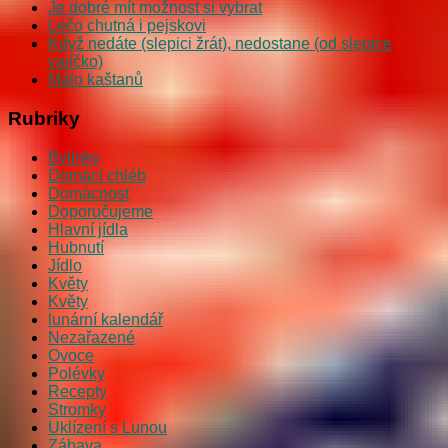
Je dobré mít možnost si vybrat
Lečo chutná i pejskovi
Když nedáte (slepici žrát), nedostane (od slepice
vajíčko)
Málo kaštanů
Rubriky
Bylinky
Domácí chléb
Domácnost
Doporučujeme
Hlavní jídla
Hubnutí
Jídlo
Květy
Květy
lunární kalendář
Nezařazené
Ovoce
Polévky
Recepty
Stromky
Uklízení s Lunou
Zábava