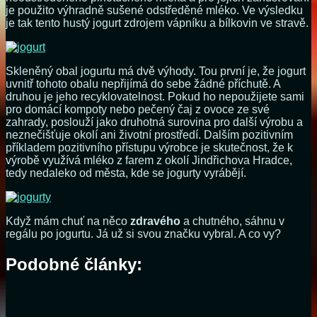
je použito výhradně sušené odstředěné mléko. Ve výsledku
je tak tento hustý jogurt zdrojem vápníku a bílkovin ve stravě.
Skleněný obal jogurtu má dvě výhody. Tou první je, že jogurt
uvnitř tohoto obalu nepřijímá do sebe žádné příchutě. A
druhou je jeho recyklovatelnost. Pokud ho nepoužijete sami
pro domácí kompoty nebo pečený čaj z ovoce ze své
zahrady, poslouží jako druhotná surovina pro další výrobu a
neznečišťuje okolí ani životní prostředí. Dalším pozitivním
příkladem pozitivního přístupu výrobce je skutečnost, že k
výrobě využívá mléko z farem z okolí Jindřichova Hradce,
tedy nedaleko od města, kde se jogurty vyrábějí.
Když mám chuť na něco
zdravého
a chutného, sáhnu v
regálu po jogurtu. Já už si svou značku vybral. A co vy?
Podobné články: