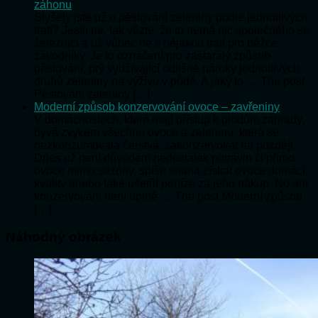
záhonu
Slyšely jste už o pěstování zeleniny podle jednotlivých
tratí? Jestli ne, tak vězte, že to nemá nic společného se
železnicí a už vůbec ne s nějakou tratí pro běžce-
závodníky. Je to označení pro zastaralý způsob
pěstování, prý využívající odlišné nároky jednotlivých
druhů zeleniny na výživu v půdě. A jaký to … The post
Pěstování zeleniny […]
Moderní způsob konzervování ovoce – zavřeniny
V domácnostech, které mají přístup k plodům zahrady,
bývá zvykem všechno ovoce a zeleninu, která se
nezkonzumovala čerstvá, zakonzervovat na později.
Dnes už není důvodem nedostatek potravin či přímo
ovoce mimo sezóny, spíše snaha získat ovoce domácí
kvality anebo také ušetřit peníze za jeho nákup. No ani
konzervování není úplně … The post Moderní způsob
[…]
Náhodný obrázek