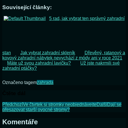
Související články:
5 rad, jak vybrat ten správný zahradní
stan
Jak vybrat zahradní skleník
Dřevěný, ratanový a
kovový zahradní nábytek nevychází z módy ani v roce 2021
Máte už svou zahradní lavičku?
Už jste nakrmili své
zahradní ptáčky?
Označeno tagem
zahrada
Čtěte dál
Předchozí
Ve čtvrtek si stromky neobjednávejte
Další
Dají se
přesazovat starší ovocné stromy?
Komentáře