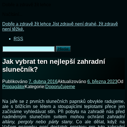
Dobře a zdravě žít lehce
Načítání...
Přejít
Dobře a zdravě žít lehce
Jíst zdravě není drahé, žít zdravě
k
není těžké.
obsahu
RSS
webu
Vyhledávání
Jak vybrat ten nejlepší zahradní
slunečník?
Publikováno
7. dubna 2016
Aktualizováno
6. března 2023
Od
Propagátor
Kategorie:
Doporučujeme
Na jaře se z prvních slunečních paprsků obvykle radujeme,
ale s blížícím se létem a stoupajícími teplotami přece jen
začínáme vyhledávat stín. Při pobytu na zahradě nás před
nadměrným slunečním svitem mohou ochránit
zahradní
altány, pergoly nebo párty stany
. Co ale dělat, když na
Vašem pozemku není dostatek prostoru pro tyto zahradní