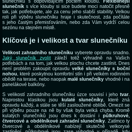
slunečníku s odpovídajícím počtem kloubů.
Flexibilnější
slunečník
s více klouby si sice budete moci natočit přesně
tak, jak potřebujete, ale za cenu jeho slabší stability. Velkou
roli při výběru slunečníku hraje i skutečnost, zda počítáte
s jeho častým přemisťováním, nebo zda Vám vydrží celou
sezónu na stejném místě.
Klíčová je i velikost a tvar slunečníku
Velikost zahradního slunečníku
vyberete opravdu snadno.
Jaký slunečník zvolit
záleží totiž výhradně na Vašich
potřebách a na tom, jak velkou plochu chcete zastínit. Dnes
není problém zakoupit opravdu
velké slunečníky s boční
nohou
, které poskytnou komfortní stín i při velkém rodinném
obědě na terase, nebo naopak
malé slunečníky
vhodné i na
panelákové balkóny.
S velikostí zahradního slunečníku úzce souvisí i jeho
tvar
.
Naprostou klasikou jsou
kulaté slunečníky
, které zná
opravdu každý, a stále se těší zasloužené oblibě. Omezit se
při výběru pouze na ně by však byla velká chyba. Kromě
kulatých slunečníků jsou dnes k dostání i
půlkruhové,
čtvercové a obdélníkové zahradní slunečníky
. Zatímco ty
čtvercové a obdélníkové nabízejí skutečně velkorysé
zastínění, půlkruhové jsou zase výhodné v případě, kdy