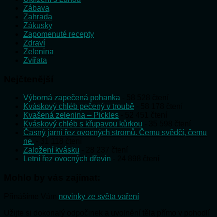
Zábava
Zahrada
Zákusky
Zapomenuté recepty
Zdraví
Zelenina
Zvířata
Nejčtenější
Výborná zapečená pohanka
- 58 528 čtení
Kváskový chléb pečený v troubě
- 58 178 čtení
Kvašená zelenina – Pickles
- 52 451 čtení
Kváskový chléb s křupavou kůrkou
- 35 598 čtení
Časný jarní řez ovocných stromů. Čemu svědčí, čemu
ne.
- 31 118 čtení
Založení kvásku
- 28 237 čtení
Letní řez ovocných dřevin
- 24 898 čtení
Mohlo by vás zajímat:
Přinášíme Vám
novinky ze světa vaření
Užijte si dokonalý odpočinek a uvolnění těla přímo v pohodlí