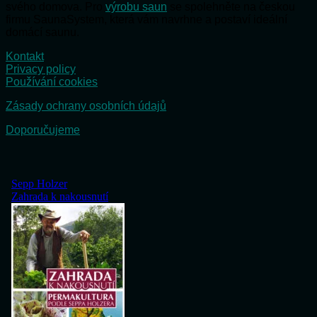
svého domova. Pro
výrobu saun
se spolehněte na českou
firmu SaunaSystem, která vám navrhne a postaví ideální
domácí saunu.
Kontakt
Privacy policy
Používání cookies
Zásady ochrany osobních údajů
Doporučujeme