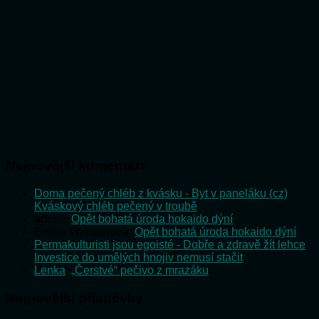
Nejnovější komentáře
Doma pečený chléb z kvásku - Byt v paneláku (cz)
:
Kváskový chléb pečený v troubě
admin
:
Opět bohatá úroda hokaido dýní
Emilie Vošlajerová
:
Opět bohatá úroda hokaido dýní
Permakulturisti jsou egoisté - Dobře a zdravě žít lehce
:
Investice do umělých hnojiv nemusí stačit
Lenka
:
„Čerstvé“ pečivo z mrazáku
Nejnovější příspěvky