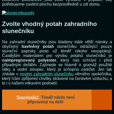
potřebujeme zastínit plochu bezprostředně u zdi domu.
Zvolte vhodný potah zahradního
slunečníku
Na zahradní slunečníky jsou kladeny stále větší nároky a
obyčejný
bavlněný potah
slunečníku odrážející pouze
sluneční paprsky proto už téměř nikoho neuspokojí.
Častějším materiálem pro výrobu potahů slunečníků je
naimpregnovaný polyester
, který nás ochrání i před
případným deštěm. Zajímejte se hlavně o gramáž použité
látky a vodní sloupec, který je schopna zadržet. Jen tak
získáte v
novém zahradním slunečníku
věrného společníka,
který Vám zpříjemní chvilky strávené na čerstvém vzduchu, a
to i v našem vrtkavém podnebí.
Související:
Téměř nikdo není
připravený na déšť