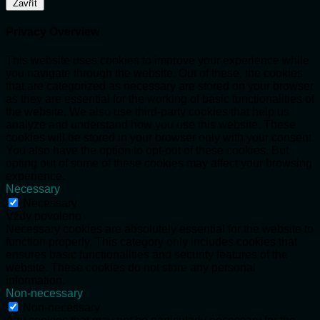
Zavřít
Privacy Overview
This website uses cookies to improve your experience while
you navigate through the website. Out of these, the cookies
that are categorized as necessary are stored on your browser
as they are essential for the working of basic functionalities of
the website. We also use third-party cookies that help us
analyze and understand how you use this website. These
cookies will be stored in your browser only with your consent.
You also have the option to opt-out of these cookies. But
opting out of some of these cookies may affect your browsing
experience.
Necessary
Necessary
Vždy povoleno
Necessary cookies are absolutely essential for the website to
function properly. This category only includes cookies that
ensures basic functionalities and security features of the
website. These cookies do not store any personal
information.
Non-necessary
Non-necessary