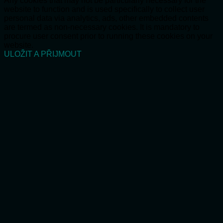
Any cookies that may not be particularly necessary for the
website to function and is used specifically to collect user
personal data via analytics, ads, other embedded contents
are termed as non-necessary cookies. It is mandatory to
procure user consent prior to running these cookies on your
website.
ULOŽIT A PŘIJMOUT