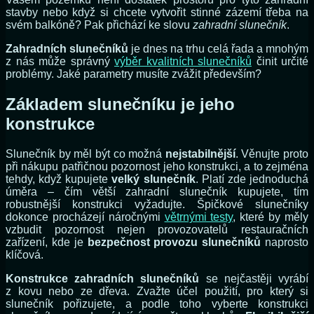
stavby nebo když si chcete vytvořit stinné zázemí třeba na
svém balkóně? Pak přichází ke slovu
zahradní slunečník
.
Zahradních slunečníků
je dnes na trhu celá řada a mnohým
z nás může správný
výběr kvalitních slunečníků
činit určité
problémy. Jaké parametry musíte zvážit především?
Základem slunečníku je jeho
konstrukce
Slunečník by měl být co možná
nejstabilnější
. Věnujte proto
při nákupu patřičnou pozornost jeho konstrukci, a to zejména
tehdy, když kupujete
velký slunečník
. Platí zde jednoduchá
úměra – čím větší zahradní slunečník kupujete, tím
robustnější konstrukci vyžadujte. Špičkové slunečníky
dokonce procházejí náročnými
větrnými testy
, které by měly
vzbudit pozornost nejen provozovatelů restauračních
zařízení, kde je
bezpečnost provozu slunečníků
naprosto
klíčová.
Konstrukce zahradních slunečníků
se nejčastěji vyrábí
z kovu nebo ze dřeva. Zvažte účel použití, pro který si
slunečník pořizujete, a podle toho vyberte konstrukci