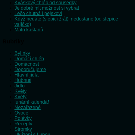
Kváskový chléb od sousedky
Je dobré mít možnost si vybrat
Lečo chutná i pejskovi
Když nedáte (slepici žrát), nedostane (od slepice
vajíčko)
Málo kaštanů
Rubriky
Bylinky
Domácí chléb
Domácnost
Doporučujeme
Hlavní jídla
Hubnutí
Jídlo
Květy
Květy
lunární kalendář
Nezařazené
Ovoce
Polévky
Recepty
Stromky
Uklízení s Lunou