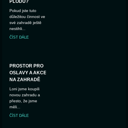
PLODŮ?
Pokud jste tuto
důležitou činnost ve
své zahradě ještě
nestihli...
ČÍST DÁLE
PROSTOR PRO
OSLAVY A AKCE
NA ZAHRADĚ
Loni jsme koupili
novou zahradu a
přesto, že jsme
měli...
ČÍST DÁLE