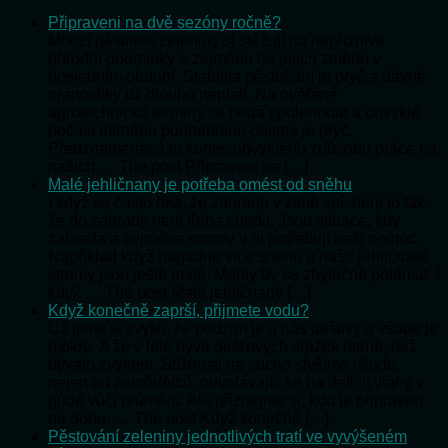
Připraveni na dvě sezóny ročně?
Mnozí pěstitelé zeleniny si stěžují na nepříznivé
přírodní podmínky a zejména na jejich změnu v
posledním období. Stabilita pěstování je pryč a dávné
pranostiky už dlouho neplatí. Na ověřené
agrotechnické termíny se nedá spolehnout a obvyklé
počasí mírného podnebního pásma je pryč.
Předznamenává to konec obvyklého způsobu práce na
našich … The post Připraveni na […]
Malé jehličnany je potřeba omést od sněhu
I když se často říká, že zahrada v zimě spí, není to tak,
že do zahrady není třeba chodit. Jsou situace, kdy
zahrada a zejména stromy v ní potřebují naši pomoc.
Například když napadne více sněhu a naše jehličnaté
stromy jsou ještě malé. Mohly by se zbytečně polámat. I
když … The post Malé jehličnany […]
Když konečně zaprší, přijmete vodu?
Už jsme si zvykli, že podzim je u nás deštivý a všude je
mokro. A že v létě bývá dešťových srážek méně, než
bývalo zvykem. Stížnosti na sucho slyšíme všude,
nejen od zemědělců, odvolávajíc se na deficit vláhy v
půdě vůči průměru. Ale přiznejme si, kdo je připraven
na dobu, … The post Když konečně […]
Pěstování zeleniny jednotlivých tratí ve vyvýšeném