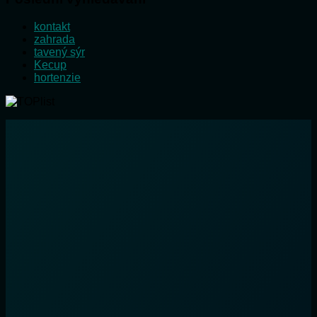
kontakt
zahrada
tavený sýr
Kecup
hortenzie