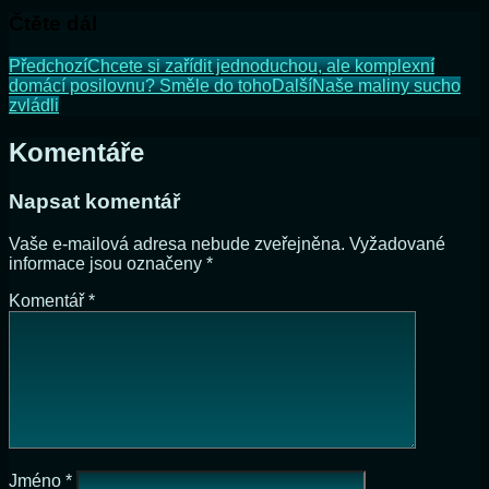
Čtěte dál
Předchozí
Chcete si zařídit jednoduchou, ale komplexní
domácí posilovnu? Směle do toho
Další
Naše maliny sucho
zvládli
Komentáře
Napsat komentář
Vaše e-mailová adresa nebude zveřejněna.
Vyžadované
informace jsou označeny
*
Komentář
*
Jméno
*