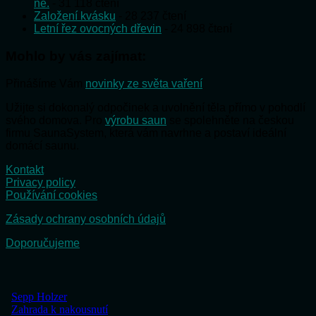
ne.
- 31 118 čtení
Založení kvásku
- 28 237 čtení
Letní řez ovocných dřevin
- 24 898 čtení
Mohlo by vás zajímat:
Přinášíme Vám
novinky ze světa vaření
Užijte si dokonalý odpočinek a uvolnění těla přímo v pohodlí
svého domova. Pro
výrobu saun
se spolehněte na českou
firmu SaunaSystem, která vám navrhne a postaví ideální
domácí saunu.
Kontakt
Privacy policy
Používání cookies
Zásady ochrany osobních údajů
Doporučujeme