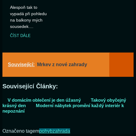
Alespoň tak to
vypadá při pohledu
na balkony mých
sousedek....
ČÍST DÁLE
Související:
Mrkev z nové zahrady
Související Články:
V domácím oblečení je den úžasný
Takový obyčejný
krásný den
Moderní nábytek promění každý interiér k
nepoznání
Označeno tagem
pohyb
zahrada