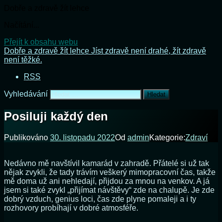
Dobře a zdravě žít lehce
Načítání...
Přejít k obsahu webu
Dobře a zdravě žít lehce
Jíst zdravě není drahé, žít zdravě
není těžké.
RSS
Vyhledávání
Posiluji každý den
Publikováno
30. listopadu 2022
Od
admin
Kategorie:
Zdraví
Nedávno mě navštívil kamarád v zahradě. Přátelé si už tak
nějak zvykli, že tady trávím veškerý mimopracovní čas, takže
mě doma už ani nehledají, přijdou za mnou na venkov. A já
jsem si také zvykl „přijímat návštěvy“ zde na chalupě. Je zde
dobrý vzduch, genius loci, čas zde plyne pomaleji a i ty
rozhovory probíhají v dobré atmosféře.