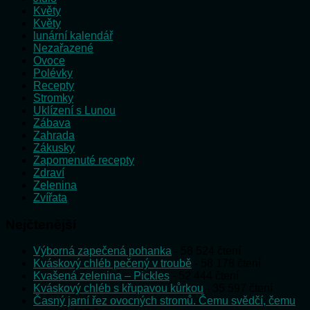
Květy
Květy
lunární kalendář
Nezařazené
Ovoce
Polévky
Recepty
Stromky
Uklízení s Lunou
Zábava
Zahrada
Zákusky
Zapomenuté recepty
Zdraví
Zelenina
Zvířata
Nejčtenější
Výborná zapečená pohanka
- 58 524 čtení
Kváskový chléb pečený v troubě
- 58 178 čtení
Kvašená zelenina – Pickles
- 52 444 čtení
Kváskový chléb s křupavou kůrkou
- 35 597 čtení
Časný jarní řez ovocných stromů. Čemu svědčí, čemu