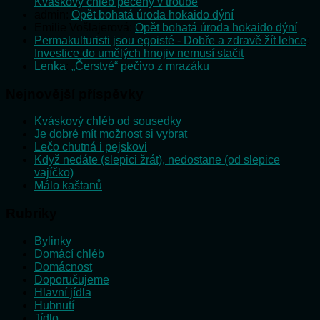
Kváskový chléb pečený v troubě
admin
:
Opět bohatá úroda hokaido dýní
Emilie Vošlajerová
:
Opět bohatá úroda hokaido dýní
Permakulturisti jsou egoisté - Dobře a zdravě žít lehce
:
Investice do umělých hnojiv nemusí stačit
Lenka
:
„Čerstvé“ pečivo z mrazáku
Nejnovější příspěvky
Kváskový chléb od sousedky
Je dobré mít možnost si vybrat
Lečo chutná i pejskovi
Když nedáte (slepici žrát), nedostane (od slepice
vajíčko)
Málo kaštanů
Rubriky
Bylinky
Domácí chléb
Domácnost
Doporučujeme
Hlavní jídla
Hubnutí
Jídlo