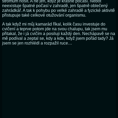
stromům nosit. A ne jen, když je krásné počasí. Neboť
neexistuje špatné počasí v zahradě, jen špatně oblečený
zahrádkář. A tak k pohybu po velké zahradě a fyzické aktivitě
přistupuje také celkové otužování organismu.
A tak když mi můj kamarád říkal, kolik času investuje do
cvičení a teprve potom jde na svou chalupu, tak jsem mu
přitakal, že i já cvičím a posiluji každý den. Nechápavě se na
mě podíval a zeptal se, kdy a kde, když jsem pořád tady? Já
jsem se jen rozhlédl a rozpažil ruce…