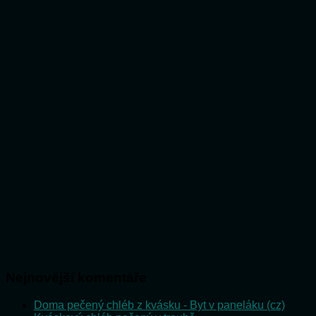
Nejnovější komentáře
Doma pečený chléb z kvásku - Byt v paneláku (cz)
: