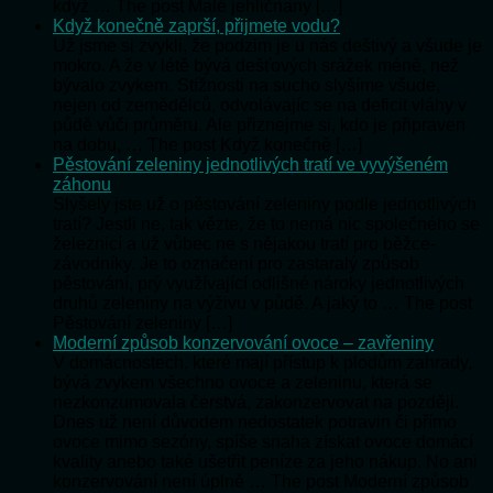
když … The post Malé jehličnany […]
Když konečně zaprší, přijmete vodu?
Už jsme si zvykli, že podzim je u nás deštivý a všude je
mokro. A že v létě bývá dešťových srážek méně, než
bývalo zvykem. Stížnosti na sucho slyšíme všude,
nejen od zemědělců, odvolávajíc se na deficit vláhy v
půdě vůči průměru. Ale přiznejme si, kdo je připraven
na dobu, … The post Když konečně […]
Pěstování zeleniny jednotlivých tratí ve vyvýšeném
záhonu
Slyšely jste už o pěstování zeleniny podle jednotlivých
tratí? Jestli ne, tak vězte, že to nemá nic společného se
železnicí a už vůbec ne s nějakou tratí pro běžce-
závodníky. Je to označení pro zastaralý způsob
pěstování, prý využívající odlišné nároky jednotlivých
druhů zeleniny na výživu v půdě. A jaký to … The post
Pěstování zeleniny […]
Moderní způsob konzervování ovoce – zavřeniny
V domácnostech, které mají přístup k plodům zahrady,
bývá zvykem všechno ovoce a zeleninu, která se
nezkonzumovala čerstvá, zakonzervovat na později.
Dnes už není důvodem nedostatek potravin či přímo
ovoce mimo sezóny, spíše snaha získat ovoce domácí
kvality anebo také ušetřit peníze za jeho nákup. No ani
konzervování není úplně … The post Moderní způsob