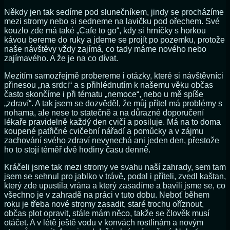
Někdy jen tak sedíme pod slunečníkem, jindy se procházíme
mezi stromy nebo si sedneme na lavičku pod ořechem. Své
kouzlo zde má také „Cafe to go“, kdy si hrníčky s horkou
kávou bereme do ruky a jdeme se projít po pozemku, protože
naše návštěvy vždy zajímá, co tady máme nového nebo
zajímavého. A že je na co dívat.
Mezitím samozřejmě probereme i otázky, které si návštěvníci
přinesou „na srdci“ a s přihlédnutím k našemu věku občas
často skončíme i při tématu „nemoce“, nebo u mě spíše
„zdraví“. A tak jsem se dozvěděl, že můj přítel má problémy s
nohama, ale nese to statečně a na důrazné doporučení
lékaře pravidelně každý den cvičí a posiluje. Má na to doma
koupené patřičné cvičební nářadí a pomůcky a v zájmu
zachování svého zdraví nevynechá ani jeden den, přestože
ho to stojí téměř dvě hodiny času denně.
Kráčeli jsme tak mezi stromy ve svahu naší zahrady, sem tam
jsem se sehnul pro jablko v trávě, podal i příteli, zvedl kaštan,
který zde upustila vrána a který zasadíme a bavili jsme se, co
všechno je v zahradě na práci v tuto dobu. Neboť během
roku je třeba nové stromy zasadit, staré trochu oříznout,
občas plot opravit, stále mám něco, takže se člověk musí
otáčet. A v létě ještě vodu v konvách rostlinám a novým