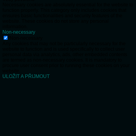
Necessary cookies are absolutely essential for the website to
function properly. This category only includes cookies that
ensures basic functionalities and security features of the
website. These cookies do not store any personal
information.
Non-necessary
Non-necessary
Any cookies that may not be particularly necessary for the
website to function and is used specifically to collect user
personal data via analytics, ads, other embedded contents
are termed as non-necessary cookies. It is mandatory to
procure user consent prior to running these cookies on your
website.
ULOŽIT A PŘIJMOUT