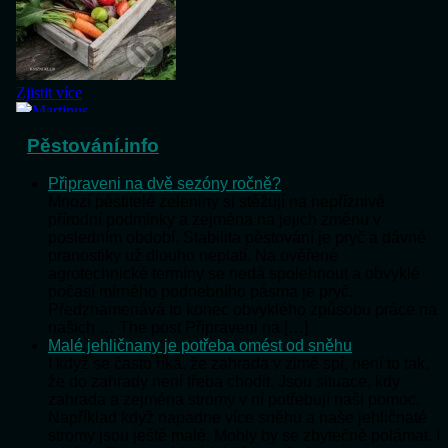
Pěstování.info
Připraveni na dvě sezóny ročně?
Mnozí pěstitelé zeleniny si stěžují na nepříznivé
přírodní podmínky a zejména na jejich změnu v
posledním období. Stabilita pěstování je pryč a dávné
pranostiky už dlouho neplatí. Na ověřené
agrotechnické termíny se nedá spolehnout a obvyklé
počasí mírného podnebního pásma je pryč.
Předznamenává to konec obvyklého způsobu práce na
našich … The post Připraveni na […]
Malé jehličnany je potřeba omést od sněhu
I když se často říká, že zahrada v zimě spí, není to tak,
že do zahrady není třeba chodit. Jsou situace, kdy
zahrada a zejména stromy v ní potřebují naši pomoc.
Například když napadne více sněhu a naše jehličnaté
stromy jsou ještě malé. Mohly by se zbytečně polámat. I