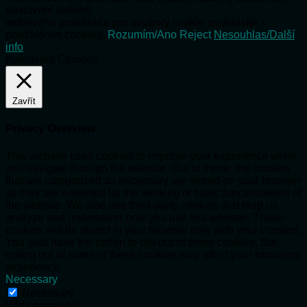
nastavení vašeho
webového prohlížeče pro soubory cookie souhlasíte s
používáním cookies.
Rozumím/Ano
Reject
Nesouhlas/Další
info
Nastavení Cookies
Zavřít
Privacy Overview
This website uses cookies to improve your experience while
you navigate through the website. Out of these, the cookies
that are categorized as necessary are stored on your browser
as they are essential for the working of basic functionalities of
the website. We also use third-party cookies that help us
analyze and understand how you use this website. These
cookies will be stored in your browser only with your consent.
You also have the option to opt-out of these cookies. But
opting out of some of these cookies may affect your browsing
experience.
Necessary
Necessary
Vždy povoleno