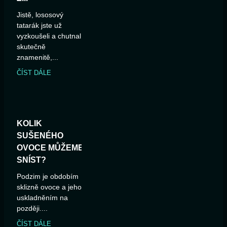
Jistě, lososový
tatarák jste už
vyzkoušeli a chutnal
skutečně
znamenitě,...
ČÍST DÁLE
KOLIK
SUŠENÉHO
OVOCE MŮŽEME
SNÍST?
Podzim je obdobím
sklizně ovoce a jeho
uskladněním na
později....
ČÍST DÁLE