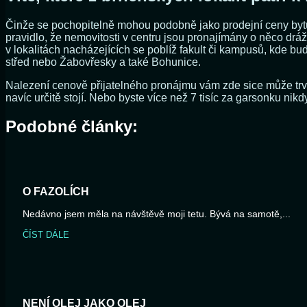
Činže se pochopitelně mohou podobně jako prodejní ceny bytů l
pravidlo, že nemovitosti v centru jsou pronajímány o něco dráž n
v lokalitách nacházejících se poblíž fakult či kampusů, kde 
střed nebo Žabovřesky a také Bohunice.
Nalezení cenově přijatelného pronájmu vám zde sice může trvat 
navíc určitě stojí. Nebo byste více než 7 tisíc za garsonku nikdy
Podobné články:
O FAZOLÍCH
Nedávno jsem měla na návštěvě moji tetu. Bývá na samotě,...
ČÍST DÁLE
NENÍ OLEJ JAKO OLEJ