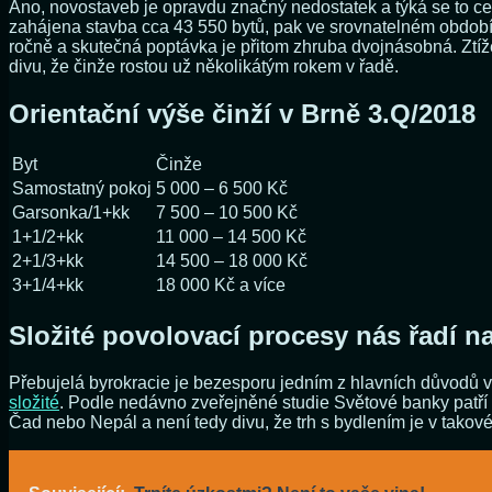
Ano, novostaveb je opravdu značný nedostatek a týká se to ce
zahájena stavba cca 43 550 bytů, pak ve srovnatelném období l
ročně a skutečná poptávka je přitom zhruba dvojnásobná. Ztíže
divu, že činže rostou už několikátým rokem v řadě.
Orientační výše činží v Brně 3.Q/2018
Byt
Činže
Samostatný pokoj
5 000 – 6 500 Kč
Garsonka/1+kk
7 500 – 10 500 Kč
1+1/2+kk
11 000 – 14 500 Kč
2+1/3+kk
14 500 – 18 000 Kč
3+1/4+kk
18 000 Kč a více
Složité povolovací procesy nás řadí na
Přebujelá byrokracie je bezesporu jedním z hlavních důvodů 
složité
. Podle nedávno zveřejněné studie Světové banky patří Č
Čad nebo Nepál a není tedy divu, že trh s bydlením je v takov