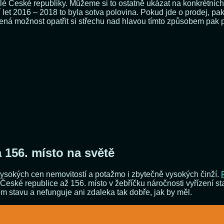
lé České republiky. Můžeme si to ostatně ukázat na konkrétních 
et 2016 – 2018 to byla sotva polovina. Pokud jde o prodej, pak
ná možnost opatřit si střechu nad hlavou tímto způsobem pak př
 156. místo na světě
vysokých cen nemovitostí a potažmo i zbytečně vysokých činží.
eské republice až 156. místo v žebříčku náročnosti vyřízení st
ém stavu a nefunguje ani zdaleka tak dobře, jak by měl.