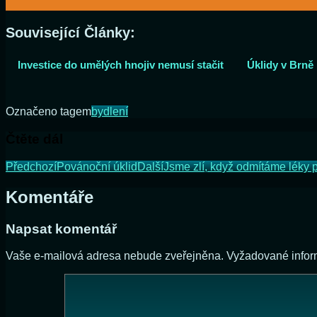
Související Články:
Investice do umělých hnojiv nemusí stačit
Úklidy v Brně
Označeno tagem
bydlení
Čtěte dál
Předchozí
Povánoční úklid
Další
Jsme zlí, když odmítáme léky p
Komentáře
Napsat komentář
Vaše e-mailová adresa nebude zveřejněna.
Vyžadované info