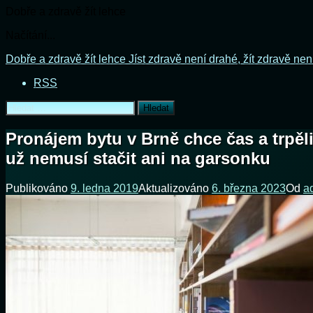
Dobře a zdravě žít lehce
Načítání...
Přejít
Dobře a zdravě žít lehce
Jíst zdravě není drahé, žít zdravě nen
k
RSS
obsahu
webu
Vyhledávání
Pronájem bytu v Brně chce čas a trpěl
už nemusí stačit ani na garsonku
Publikováno
9. ledna 2019
Aktualizováno
6. března 2023
Od
a