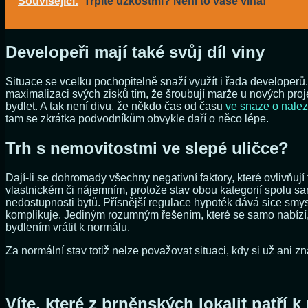
Související:
Trpíte úzkostmi? Není to vaše vina!
Developeři mají také svůj díl viny
Situace se vcelku pochopitelně snaží využít i řada developerů.
maximalizaci svých zisků tím, že šroubují marže u nových pro
bydlet. A tak není divu, že někdo čas od času
ve snaze o naleze
tam se zkrátka podvodníkům obvykle daří o něco lépe.
Trh s nemovitostmi ve slepé uličce?
Dají-li se dohromady všechny negativní faktory, které ovlivňuj
vlastnickém či nájemním, protože stav obou kategorií spolu s
nedostupnosti bytů. Přísnější regulace hypoték dává sice smysl
komplikuje. Jediným rozumným řešením, které se samo nabízí, 
bydlením vrátit k normálu.
Za normální stav totiž nelze považovat situaci, kdy si už ani zn
Víte, které z brněnských lokalit patří 