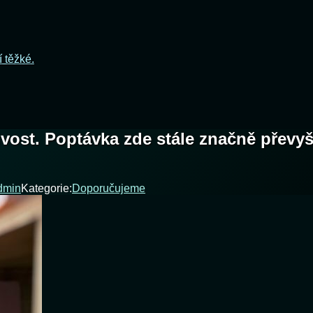
í těžké.
ivost. Poptávka zde stále značně převy
dmin
Kategorie:
Doporučujeme