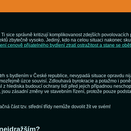
 Ti sice správně kritizují komplikovanost zdejších povolovacích
jektů zbytečně vysoko. Jediný, kdo na celou situaci nakonec sk
ní cenově přijatelného bydlení ztratí ostražitost a stane se obě
í trh s bydlením v České republice, nevypadá situace opravdu ni
amozřejmě úzce souvisí. Zdlouhavá byrokracie a potažmo i poně
 z hlediska budoucí ochrany lidí před jejich případnou neschopn
jsou zásadní změny ve stavebním řízení, protože pouze podstat
ačná část tzv. střední třídy nemůže dovolit žít ve svém!
k nejdražším?