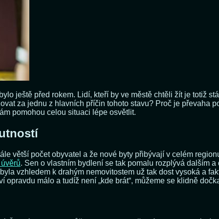
o ještě před rokem. Lidí, kteří by ve městě chtěli žít je totiž s
žovat za jednu z hlavních příčin tohoto stavu? Proč je převaha 
nám pomohou celou situaci lépe osvětlit.
utností
stále větší počet obyvatel a že nové byty přibývají v celém regi
 úvěrů
. Sen o vlastním bydlení se tak pomalu rozplývá dalším a
yla vzhledem k drahým nemovitostem už tak dost vysoká a fakt, 
aví opravdu málo a tudíž není „kde brát“, můžeme se klidně dočka