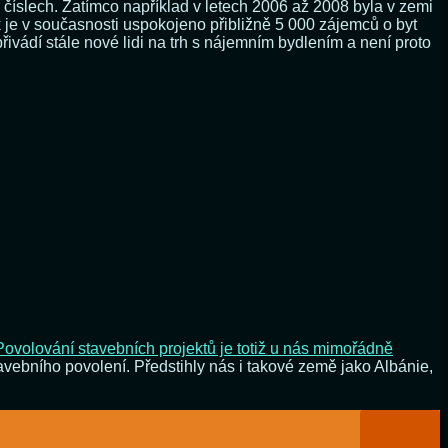
číslech. Zatímco například v letech 2006 až 2008 byla v zemi
 je v současnosti uspokojeno přibližně 5 000 zájemců o byt
ivádí stále nové lidi na trh s nájemním bydlením a není proto
Povolování stavebních projektů je totiž u nás mimořádně
avebního povolení. Předstihly nás i takové země jako Albánie,