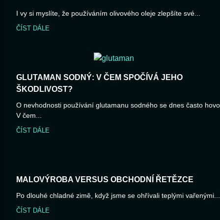
I vy si myslíte, že používáním olivového oleje zlepšíte své...
ČÍST DÁLE
GLUTAMAN SODNÝ: V ČEM SPOČÍVÁ JEHO
ŠKODLIVOST?
O nevhodnosti používání glutamanu sodného se dnes často hovoř
V čem...
ČÍST DÁLE
MALOVÝROBA VERSUS OBCHODNÍ ŘETĚZCE
Po dlouhé chladné zimě, když jsme se ohřívali teplými vařenými...
ČÍST DÁLE