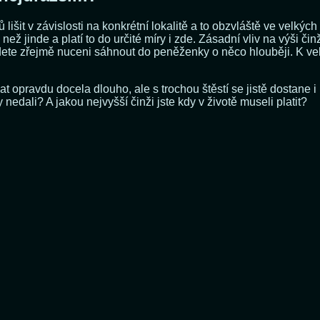
išit v závislosti na konkrétní lokalitě a to obzvláště ve velký
ež jinde a platí to do určité míry i zde. Zásadní vliv na výši činž
budete zřejmě nuceni sáhnout do peněženky o něco hlouběji. K v
opravdu docela dlouho, ale s trochou štěstí se jistě dostane i 
 nedali? A jakou nejvyšší činži jste kdy v životě museli platit?