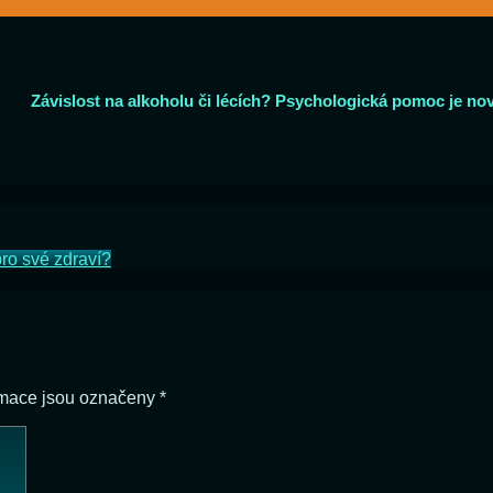
Závislost na alkoholu či lécích? Psychologická pomoc je no
ro své zdraví?
rmace jsou označeny
*