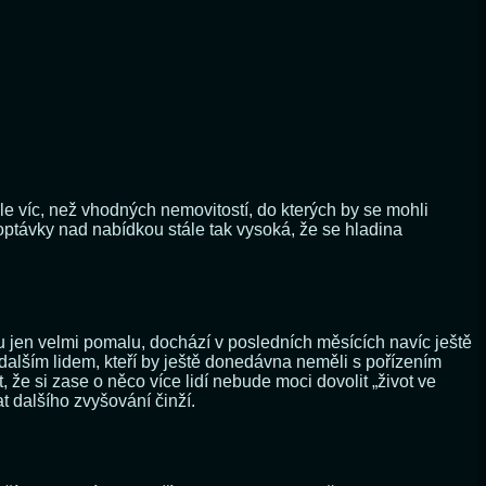
tále víc, než vhodných nemovitostí, do kterých by se mohli
poptávky nad nabídkou stále tak vysoká, že se hladina
onu jen velmi pomalu, dochází v posledních měsících navíc ještě
 dalším lidem, kteří by ještě donedávna neměli s pořízením
že si zase o něco více lidí nebude moci dovolit „život ve
t dalšího zvyšování činží.