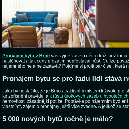
Pronájem bytu v Brně
vás vyjde zase o něco dráž, než tomu byl
nastěhovat a tak ceny prozatím nepřestávají růst. Co lze pova
nájemného ne a ne zastavit? Pojďme si projít pár čísel, která 
Pronájem bytu se pro řadu lidí stává n
Jako by nestačilo, že je Brno atraktivním místem k životu pro 
ke zpřísnění pravidel a
k růstu úrokových sazeb u hypotečních
nemovitosti zásadnější potíže. Poptávka po nájemním bydlení b
vlastním“, zájem o pronájmy ještě více zvedne. A jelikož se st
5 000 nových bytů ročně je málo?