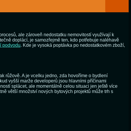
 procesů, ale zároveň nedostatku nemovitostí využívají k
utečně doplácí, je samozřejmě ten, kdo potřebuje naléhavě
tí podvodu
. Kde je vysoká poptávka po nedostatkovém zboží,
jak růžově. A je vcelku jedno, zda hovoříme o bydlení
kud vyšší marže developerů jsou hlavními příčinami
ostí splácet, ale momentálně celou situaci jen ještě více
ně větší množství nových bytových projektů může trh s