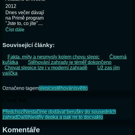
2012
Dnes večer dávají
na Primě program
"Jste to, co jíte"....
Číst dále
Související články:
Fakta, mýty a nesmysly kolem chovu slepic
Čiperná
kuřátka
Stěhování zahrady je téměř dokončeno
Chovat slepice lze i v moderní zahradě
Už zas jím
vajíčka
Označeno tagem
slepice
stěhování
světlo
Čtěte dál
Předchozí
Nestačíme dodávat berušky do sousedních
zahrad
Další
Nejdřív depka a pak mi to docvaklo
Komentáře