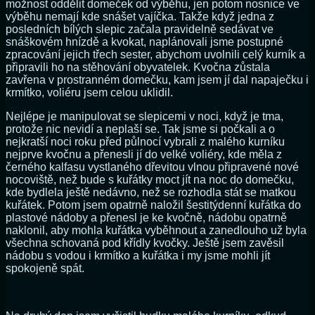
možnost oddělit domeček od výběhu, jen potom nosnice ve
výběhu nemají kde snášet vajíčka. Takže když jedna z
posledních bílých slepic začala pravidelně sedávat ve
snáškovém hnízdě a kvokat, naplánovali jsme postupné
zpracování jejich třech sester, abychom uvolnili celý kurník a
připravili ho na stěhování obyvatelek. Kvočna zůstala
zavřena v prostranném domečku, kam jsem jí dal napaječku i
krmítko, voliéru jsem celou uklidil.
Nejlépe je manipulovat se slepicemi v noci, když je tma,
protože nic nevidí a neplaší se. Tak jsme si počkali a o
nejkratší noci roku před půlnocí vybrali z malého kurníku
nejprve kvočnu a přenesli jí do velké voliéry, kde měla z
černého kalfasu vystlaného dřevitou vlnou připravené nové
nocoviště, než bude s kuřátky moct jít na noc do domečku,
kde bydlela ještě nedávno, než se rozhodla stát se matkou
kuřátek. Potom jsem opatrně naložil šestitýdenní kuřátka do
plastové nádoby a přenesl je ke kvočně, nádobu opatrně
naklonil, aby mohla kuřátka vyběhnout a zanedlouho už byla
všechna schovaná pod křídly kvočky. Ještě jsem zavěsil
nádobu s vodou i krmítko a kuřátka i my jsme mohli jít
spokojeně spát.