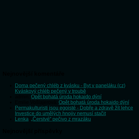
Nejnovější komentáře
Doma pečený chléb z kvásku - Byt v paneláku (cz)
:
Kváskový chléb pečený v troubě
admin
:
Opět bohatá úroda hokaido dýní
Emilie Vošlajerová
:
Opět bohatá úroda hokaido dýní
Permakulturisti jsou egoisté - Dobře a zdravě žít lehce
:
Investice do umělých hnojiv nemusí stačit
Lenka
:
„Čerstvé“ pečivo z mrazáku
Nejnovější příspěvky