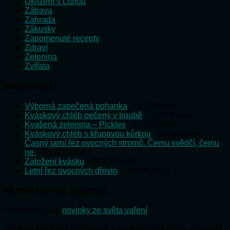
Uklízení s Lunou
Zábava
Zahrada
Zákusky
Zapomenuté recepty
Zdraví
Zelenina
Zvířata
Nejčtenější
Výborná zapečená pohanka
- 58 529 čtení
Kváskový chléb pečený v troubě
- 58 178 čtení
Kvašená zelenina – Pickles
- 52 451 čtení
Kváskový chléb s křupavou kůrkou
- 35 598 čtení
Časný jarní řez ovocných stromů. Čemu svědčí, čemu
ne.
- 31 118 čtení
Založení kvásku
- 28 237 čtení
Letní řez ovocných dřevin
- 24 898 čtení
Mohlo by vás zajímat:
Přinášíme Vám
novinky ze světa vaření
Užijte si dokonalý odpočinek a uvolnění těla přímo v pohodlí