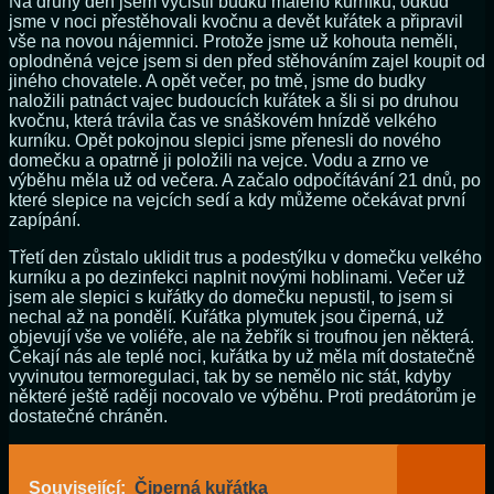
Na druhý den jsem vyčistil budku malého kurníku, odkud
jsme v noci přestěhovali kvočnu a devět kuřátek a připravil
vše na novou nájemnici. Protože jsme už kohouta neměli,
oplodněná vejce jsem si den před stěhováním zajel koupit od
jiného chovatele. A opět večer, po tmě, jsme do budky
naložili patnáct vajec budoucích kuřátek a šli si po druhou
kvočnu, která trávila čas ve snáškovém hnízdě velkého
kurníku. Opět pokojnou slepici jsme přenesli do nového
domečku a opatrně ji položili na vejce. Vodu a zrno ve
výběhu měla už od večera. A začalo odpočítávání 21 dnů, po
které slepice na vejcích sedí a kdy můžeme očekávat první
zapípání.
Třetí den zůstalo uklidit trus a podestýlku v domečku velkého
kurníku a po dezinfekci naplnit novými hoblinami. Večer už
jsem ale slepici s kuřátky do domečku nepustil, to jsem si
nechal až na pondělí. Kuřátka plymutek jsou čiperná, už
objevují vše ve voliéře, ale na žebřík si troufnou jen některá.
Čekají nás ale teplé noci, kuřátka by už měla mít dostatečně
vyvinutou termoregulaci, tak by se nemělo nic stát, kdyby
některé ještě raději nocovalo ve výběhu. Proti predátorům je
dostatečné chráněn.
Související:
Čiperná kuřátka