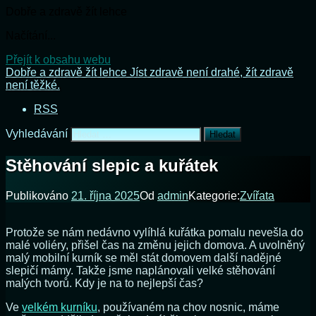
Dobře a zdravě žít lehce
Načítání...
Přejít k obsahu webu
Dobře a zdravě žít lehce
Jíst zdravě není drahé, žít zdravě
není těžké.
RSS
Vyhledávání
Stěhování slepic a kuřátek
Publikováno
21. října 2025
Od
admin
Kategorie:
Zvířata
Protože se nám nedávno vylíhlá kuřátka pomalu nevešla do
malé voliéry, přišel čas na změnu jejich domova. A uvolněný
malý mobilní kurník se měl stát domovem další nadějné
slepičí mámy. Takže jsme naplánovali velké stěhování
malých tvorů. Kdy je na to nejlepší čas?
Ve
velkém kurníku
, používaném na chov nosnic, máme