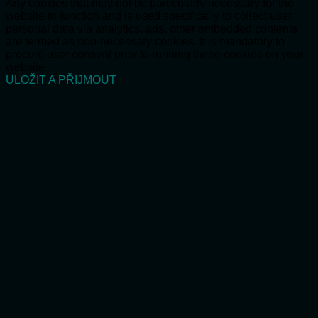
Any cookies that may not be particularly necessary for the
website to function and is used specifically to collect user
personal data via analytics, ads, other embedded contents
are termed as non-necessary cookies. It is mandatory to
procure user consent prior to running these cookies on your
website.
ULOŽIT A PŘIJMOUT