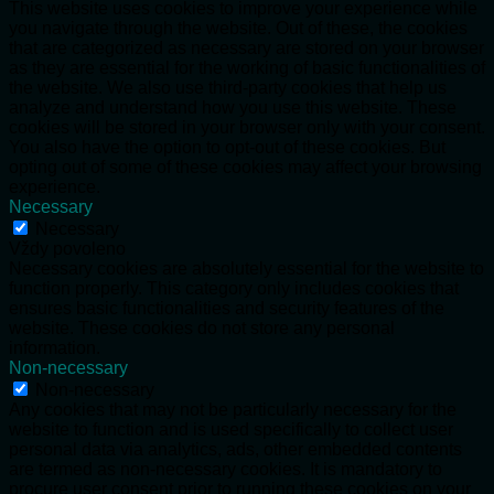
This website uses cookies to improve your experience while
you navigate through the website. Out of these, the cookies
that are categorized as necessary are stored on your browser
as they are essential for the working of basic functionalities of
the website. We also use third-party cookies that help us
analyze and understand how you use this website. These
cookies will be stored in your browser only with your consent.
You also have the option to opt-out of these cookies. But
opting out of some of these cookies may affect your browsing
experience.
Necessary
Necessary
Vždy povoleno
Necessary cookies are absolutely essential for the website to
function properly. This category only includes cookies that
ensures basic functionalities and security features of the
website. These cookies do not store any personal
information.
Non-necessary
Non-necessary
Any cookies that may not be particularly necessary for the
website to function and is used specifically to collect user
personal data via analytics, ads, other embedded contents
are termed as non-necessary cookies. It is mandatory to
procure user consent prior to running these cookies on your