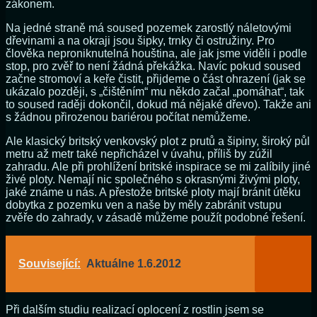
zákonem.
Na jedné straně má soused pozemek zarostlý náletovými
dřevinami a na okraji jsou šipky, trnky či ostružiny. Pro
člověka neproniknutelná houština, ale jak jsme viděli i podle
stop, pro zvěř to není žádná překážka. Navíc pokud soused
začne stromoví a keře čistit, přijdeme o část ohrazení (jak se
ukázalo později, s „čištěním“ mu někdo začal „pomáhat“, tak
to soused raději dokončil, dokud má nějaké dřevo). Takže ani
s žádnou přirozenou bariérou počítat nemůžeme.
Ale klasický britský venkovský plot z prutů a šipiny, široký půl
metru až metr také nepřicházel v úvahu, příliš by zúžil
zahradu. Ale při prohlížení britské inspirace se mi zalíbily jiné
živé ploty. Nemají nic společného s okrasnými živými ploty,
jaké známe u nás. A přestože britské ploty mají bránit útěku
dobytka z pozemku ven a naše by měly zabránit vstupu
zvěře do zahrady, v zásadě můžeme použít podobné řešení.
Související:
Aktuálne 1.6.2012
Při dalším studiu realizací oplocení z rostlin jsem se