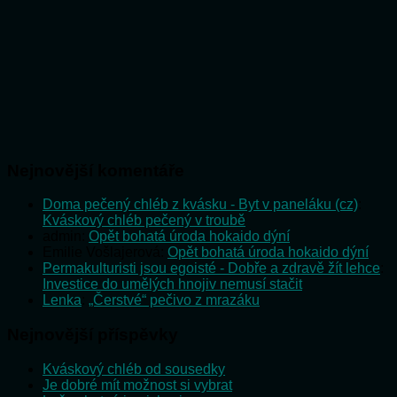
Nejnovější komentáře
Doma pečený chléb z kvásku - Byt v paneláku (cz)
:
Kváskový chléb pečený v troubě
admin
:
Opět bohatá úroda hokaido dýní
Emilie Vošlajerová
:
Opět bohatá úroda hokaido dýní
Permakulturisti jsou egoisté - Dobře a zdravě žít lehce
:
Investice do umělých hnojiv nemusí stačit
Lenka
:
„Čerstvé“ pečivo z mrazáku
Nejnovější příspěvky
Kváskový chléb od sousedky
Je dobré mít možnost si vybrat