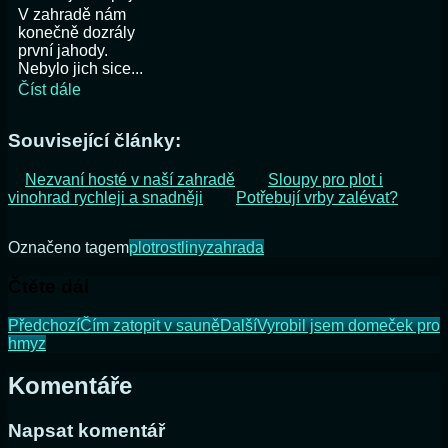
V zahradě nám
konečně dozrály
první jahody.
Nebylo jich sice...
Číst dále
Související články:
Nezvaní hosté v naší zahradě
Sloupy pro plot i
vinohrad rychleji a snadněji
Potřebují vrby zalévat?
Označeno tagem
plot
rostliny
zahrada
Čtěte dál
Předchozí
Čím zatopit v sauně
Další
Vyrobil jsem domeček pro
hmyz
Komentáře
Napsat komentář