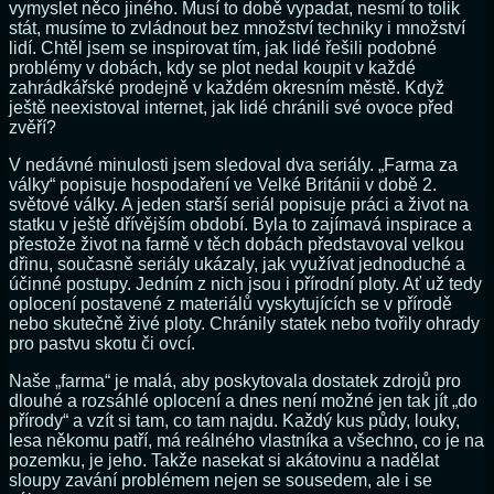
vymyslet něco jiného. Musí to době vypadat, nesmí to tolik
stát, musíme to zvládnout bez množství techniky i množství
lidí. Chtěl jsem se inspirovat tím, jak lidé řešili podobné
problémy v dobách, kdy se plot nedal koupit v každé
zahrádkářské prodejně v každém okresním městě. Když
ještě neexistoval internet, jak lidé chránili své ovoce před
zvěří?
V nedávné minulosti jsem sledoval dva seriály. „Farma za
války“ popisuje hospodaření ve Velké Británii v době 2.
světové války. A jeden starší seriál popisuje práci a život na
statku v ještě dřívějším období. Byla to zajímavá inspirace a
přestože život na farmě v těch dobách představoval velkou
dřinu, současně seriály ukázaly, jak využívat jednoduché a
účinné postupy. Jedním z nich jsou i přírodní ploty. Ať už tedy
oplocení postavené z materiálů vyskytujících se v přírodě
nebo skutečně živé ploty. Chránily statek nebo tvořily ohrady
pro pastvu skotu či ovcí.
Naše „farma“ je malá, aby poskytovala dostatek zdrojů pro
dlouhé a rozsáhlé oplocení a dnes není možné jen tak jít „do
přírody“ a vzít si tam, co tam najdu. Každý kus půdy, louky,
lesa někomu patří, má reálného vlastníka a všechno, co je na
pozemku, je jeho. Takže nasekat si akátovinu a nadělat
sloupy zavání problémem nejen se sousedem, ale i se