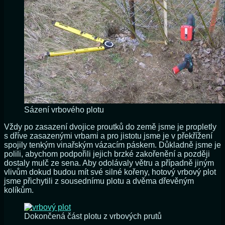
Sázení vrbového plotu
Vždy po zasazení dvojice proutků do země jsme je propletly
s dříve zasazenými vrbami a pro jistotu jsme je v překřížení
spojily tenkým vinařským vázacím páskem. Důkladně jsme je
polili, abychom podpořili jejich brzké zakořenění a později
dostaly mulč ze sena. Aby odolávaly větru a případně jiným
vlivům dokud budou mít své silné kořeny, hotový vrbový plot
jsme přichytili z sousednímu plotu a dvěma dřevěným
kolíkům.
Dokončená část plotu z vrbových prutů