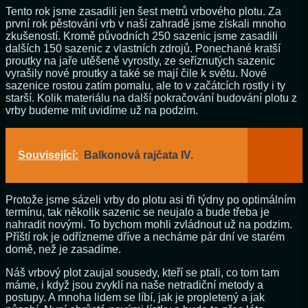
Tento rok jsme zasadili jen šest metrů vrbového plotu. Za
první rok pěstování vrb v naší zahradě jsme získali mnoho
zkušeností. Kromě původních 250 sazenic jsme zasadili
dalších 150 sazenic z vlastních zdrojů. Ponechané kratší
proutky na jaře utěšeně vyrostly, ze seříznutých sazenic
vyrašily nové proutky a také se mají čile k světu. Nové
sazenice rostou zatím pomalu, ale to v začátcích rostly i ty
starší. Kolik materiálu na další pokračování budování plotu z
vrby budeme mít uvidíme už na podzim.
Související:
Balkonová rajčata IV.
Protože jsme sázeli vrby do plotu asi tři týdny po optimálním
termínu, tak několik sazenic se neujalo a bude třeba je
nahradit novými. To bychom mohli zvládnout už na podzim.
Příští rok je odřízneme dříve a necháme pár dní ve starém
domě, než je zasadíme.
Náš vrbový plot zaujal sousedy, kteří se ptali, co tom tam
máme, i když jsou zvyklí na naše netradiční metody a
postupy. A mnoha lidem se líbí, jak je propletený a jak