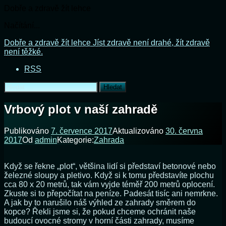
Dobře a zdravě žít lehce
Načítání...
Přejít
Dobře a zdravě žít lehce
Jíst zdravě není drahé, žít zdravě
k
není těžké.
obsahu
RSS
webu
Vyhledávání
Vrbový plot v naší zahradě
Publikováno
7. července 2017
Aktualizováno
30. června
2017
Od
admin
Kategorie:
Zahrada
Když se řekne „plot“, většina lidí si představí betonové nebo
železné sloupy a pletivo. Když si k tomu představíte plochu
cca 80 x 20 metrů, tak vám vyjde téměř 200 metrů oplocení.
Zkuste si to přepočítat na peníze. Padesát tisíc ani nemrkne.
A jak by to narušilo náš výhled ze zahrady směrem do
kopce? Řekli jsme si, že pokud chceme ochránit naše
budoucí ovocné stromy v horní části zahrady, musíme