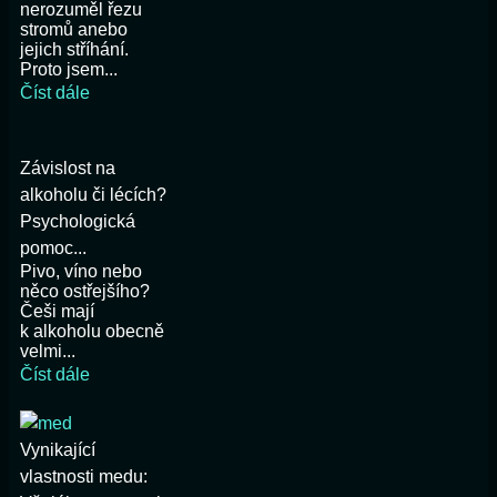
nerozuměl řezu
stromů anebo
jejich stříhání.
Proto jsem...
Číst dále
Závislost na
alkoholu či lécích?
Psychologická
pomoc...
Pivo, víno nebo
něco ostřejšího?
Češi mají
k alkoholu obecně
velmi...
Číst dále
Vynikající
vlastnosti medu: