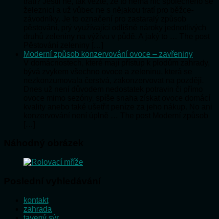
tratí? Jestli ne, tak vězte, že to nemá nic společného se
železnicí a už vůbec ne s nějakou tratí pro běžce-
závodníky. Je to označení pro zastaralý způsob
pěstování, prý využívající odlišné nároky jednotlivých
druhů zeleniny na výživu v půdě. A jaký to … The post
Pěstování zeleniny […]
Moderní způsob konzervování ovoce – zavřeniny
V domácnostech, které mají přístup k plodům zahrady,
bývá zvykem všechno ovoce a zeleninu, která se
nezkonzumovala čerstvá, zakonzervovat na později.
Dnes už není důvodem nedostatek potravin či přímo
ovoce mimo sezóny, spíše snaha získat ovoce domácí
kvality anebo také ušetřit peníze za jeho nákup. No ani
konzervování není úplně … The post Moderní způsob
[…]
Náhodný obrázek
Poslední vyhledávání
kontakt
zahrada
tavený sýr