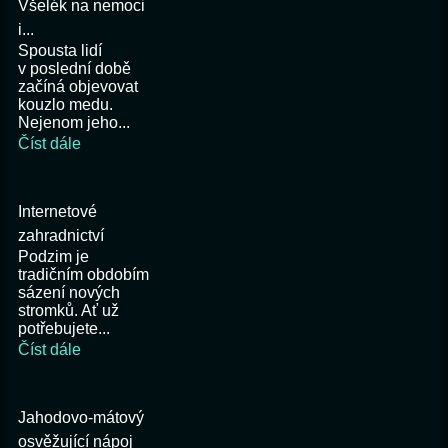
Všelék na nemoci
i...
Spousta lidí
v poslední době
začíná objevovat
kouzlo medu.
Nejenom jeho...
Číst dále
Internetové
zahradnictví
Podzim je
tradičním obdobím
sázení nových
stromků. Ať už
potřebujete...
Číst dále
Jahodovo-mátový
osvěžující nápoj