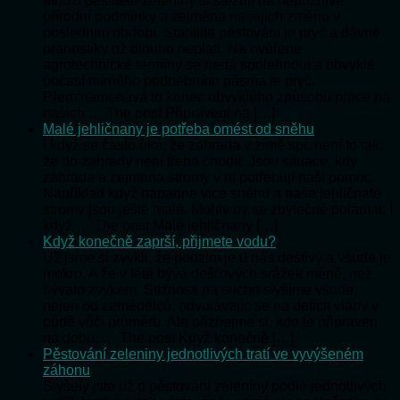
Mnozí pěstitelé zeleniny si stěžují na nepříznivé
přírodní podmínky a zejména na jejich změnu v
posledním období. Stabilita pěstování je pryč a dávné
pranostiky už dlouho neplatí. Na ověřené
agrotechnické termíny se nedá spolehnout a obvyklé
počasí mírného podnebního pásma je pryč.
Předznamenává to konec obvyklého způsobu práce na
našich … The post Připraveni na […]
Malé jehličnany je potřeba omést od sněhu
I když se často říká, že zahrada v zimě spí, není to tak,
že do zahrady není třeba chodit. Jsou situace, kdy
zahrada a zejména stromy v ní potřebují naši pomoc.
Například když napadne více sněhu a naše jehličnaté
stromy jsou ještě malé. Mohly by se zbytečně polámat. I
když … The post Malé jehličnany […]
Když konečně zaprší, přijmete vodu?
Už jsme si zvykli, že podzim je u nás deštivý a všude je
mokro. A že v létě bývá dešťových srážek méně, než
bývalo zvykem. Stížnosti na sucho slyšíme všude,
nejen od zemědělců, odvolávajíc se na deficit vláhy v
půdě vůči průměru. Ale přiznejme si, kdo je připraven
na dobu, … The post Když konečně […]
Pěstování zeleniny jednotlivých tratí ve vyvýšeném
záhonu
Slyšely jste už o pěstování zeleniny podle jednotlivých