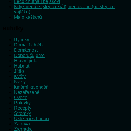
Lečo chutná i pejskovi
Když nedáte (slepici žrát), nedostane (od slepice
vajíčko)
Málo kaštanů
Rubriky
Bylinky
Domácí chléb
Domácnost
Doporučujeme
Hlavní jídla
Hubnutí
Jídlo
Květy
Květy
lunární kalendář
Nezařazené
Ovoce
Polévky
Recepty
Stromky
Uklízení s Lunou
Zábava
Zahrada