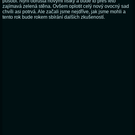
působí. Nyní obrůstá novými lístky a bude to přes léto
zajímavá zelená stěna. Ovšem oplotit celý nový ovocný sad
chvíli asi potrvá. Ale začali jsme nejdříve, jak jsme mohli a
tento rok bude rokem sbírání dalších zkušeností.