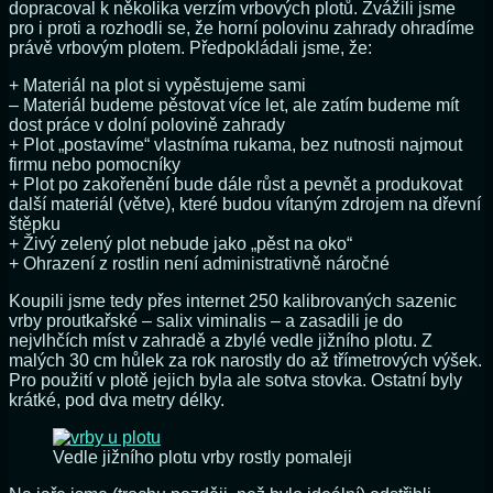
dopracoval k několika verzím vrbových plotů. Zvážili jsme
pro i proti a rozhodli se, že horní polovinu zahrady ohradíme
právě vrbovým plotem. Předpokládali jsme, že:
+ Materiál na plot si vypěstujeme sami
– Materiál budeme pěstovat více let, ale zatím budeme mít
dost práce v dolní polovině zahrady
+ Plot „postavíme“ vlastníma rukama, bez nutnosti najmout
firmu nebo pomocníky
+ Plot po zakořenění bude dále růst a pevnět a produkovat
další materiál (větve), které budou vítaným zdrojem na dřevní
štěpku
+ Živý zelený plot nebude jako „pěst na oko“
+ Ohrazení z rostlin není administrativně náročné
Koupili jsme tedy přes internet 250 kalibrovaných sazenic
vrby proutkařské – salix viminalis – a zasadili je do
nejvlhčích míst v zahradě a zbylé vedle jižního plotu. Z
malých 30 cm hůlek za rok narostly do až třímetrových výšek.
Pro použití v plotě jejich byla ale sotva stovka. Ostatní byly
krátké, pod dva metry délky.
Vedle jižního plotu vrby rostly pomaleji