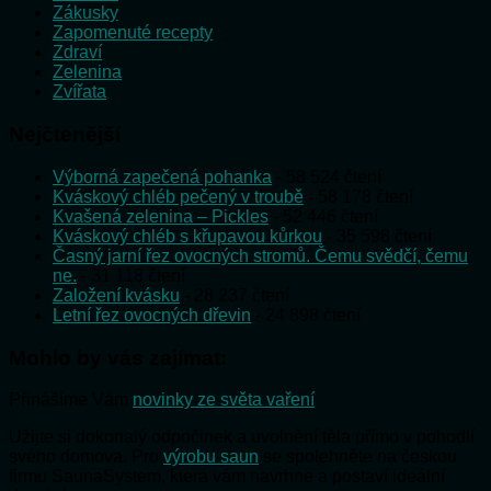
Zákusky
Zapomenuté recepty
Zdraví
Zelenina
Zvířata
Nejčtenější
Výborná zapečená pohanka
- 58 524 čtení
Kváskový chléb pečený v troubě
- 58 178 čtení
Kvašená zelenina – Pickles
- 52 446 čtení
Kváskový chléb s křupavou kůrkou
- 35 598 čtení
Časný jarní řez ovocných stromů. Čemu svědčí, čemu
ne.
- 31 118 čtení
Založení kvásku
- 28 237 čtení
Letní řez ovocných dřevin
- 24 898 čtení
Mohlo by vás zajímat:
Přinášíme Vám
novinky ze světa vaření
Užijte si dokonalý odpočinek a uvolnění těla přímo v pohodlí
svého domova. Pro
výrobu saun
se spolehněte na českou
firmu SaunaSystem, která vám navrhne a postaví ideální