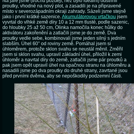
Na jaře jsme (trochu později, než bylo ideální) odstřihli
proutky, vhodné na nový plot, a zasadili je na připravené
místo v severozápadním okraji zahrady. Sázeli jsme stejně
jako i první krátké sazenice.
Akumulátorovou vrtačkou
jsem
vyvrtal do vlhké země díry 10 a 12 mm tlusté, podle sazenic,
do hloubky 25 až 50 cm, Olinka namočila konec hůlky do
aktivátoru zakořenění a zatlačili jsme je do země. Dva
proutky vedle sebe, kombinovali jsme jeden silný s jedním
slabším. Úhel 60° od roviny země. Pomáhal jsem si
úhloměrem, protože sklon svahu se neustál měnil. Změřil
jsem si sklon svahu, upravil základní úhel, přiložil k zemi
úhloměr a navrtal díry do země, zatlačili jsme pár proutků a
pak jsem opět upravil úhel na opačnou stranu na úhloměru a
nasadili jsme po dva proutky do druhé strany, zavrtané jsou
před prvními dvěma, aby se nepoškodily podzemní části.