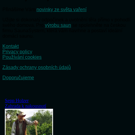
Přinášíme Vám
novinky ze světa vaření
Užijte si dokonalý odpočinek a uvolnění těla přímo v pohodlí
svého domova. Pro
výrobu saun
se spolehněte na českou
firmu SaunaSystem, která vám navrhne a postaví ideální
domácí saunu.
Kontakt
Privacy policy
Používání cookies
Zásady ochrany osobních údajů
Doporučujeme