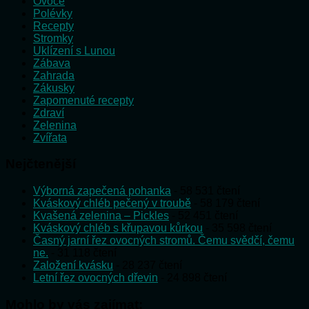
Ovoce
Polévky
Recepty
Stromky
Uklízení s Lunou
Zábava
Zahrada
Zákusky
Zapomenuté recepty
Zdraví
Zelenina
Zvířata
Nejčtenější
Výborná zapečená pohanka
- 58 531 čtení
Kváskový chléb pečený v troubě
- 58 179 čtení
Kvašená zelenina – Pickles
- 52 451 čtení
Kváskový chléb s křupavou kůrkou
- 35 598 čtení
Časný jarní řez ovocných stromů. Čemu svědčí, čemu
ne.
- 31 118 čtení
Založení kvásku
- 28 237 čtení
Letní řez ovocných dřevin
- 24 898 čtení
Mohlo by vás zajímat: