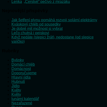
Lenka
:
„Čerstvé“ pečivo z mrazáku
Nejnovější příspěvky
Jak šetření plynu pomáhá rozvoji solární elektrárny
Kváskový chléb od sousedky
Je dobré mít možnost si vybrat
Lečo chutná i pejskovi
Když nedáte (slepici žrát), nedostane (od slepice
vajíčko)
Rubriky
Bylinky
Domácí chléb
Domácnost
Doporučujeme
Hlavní jídla
Hubnutí
Jídlo
Květy
Květy
lunární kalendář
Nezařazené