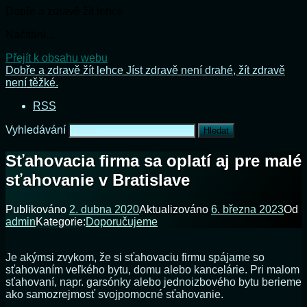
Dobře a zdravě žít lehce
Načítání...
Přejít k obsahu webu
Dobře a zdravě žít lehce
Jíst zdravě není drahé, žít zdravě
není těžké.
RSS
Vyhledávání
Sťahovacia firma sa oplatí aj pre malé
sťahovanie v Bratislave
Publikováno
2. dubna 2020
Aktualizováno
6. března 2023
Od
admin
Kategorie:
Doporučujeme
Je akýmsi zvykom, že si sťahovaciu firmu spájame so
sťahovaním veľkého bytu, domu alebo kancelárie. Pri malom
sťahovaní, napr. garsónky alebo jednoizbového bytu berieme
ako samozrejmosť svojpomocné sťahovanie.