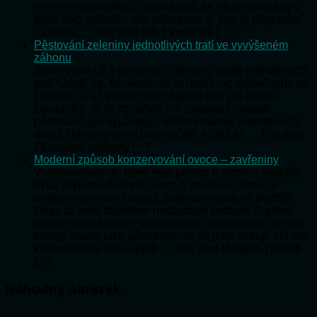
nejen od zemědělců, odvolávajíc se na deficit vláhy v
půdě vůči průměru. Ale přiznejme si, kdo je připraven
na dobu, … The post Když konečně […]
Pěstování zeleniny jednotlivých tratí ve vyvýšeném
záhonu
Slyšely jste už o pěstování zeleniny podle jednotlivých
tratí? Jestli ne, tak vězte, že to nemá nic společného se
železnicí a už vůbec ne s nějakou tratí pro běžce-
závodníky. Je to označení pro zastaralý způsob
pěstování, prý využívající odlišné nároky jednotlivých
druhů zeleniny na výživu v půdě. A jaký to … The post
Pěstování zeleniny […]
Moderní způsob konzervování ovoce – zavřeniny
V domácnostech, které mají přístup k plodům zahrady,
bývá zvykem všechno ovoce a zeleninu, která se
nezkonzumovala čerstvá, zakonzervovat na později.
Dnes už není důvodem nedostatek potravin či přímo
ovoce mimo sezóny, spíše snaha získat ovoce domácí
kvality anebo také ušetřit peníze za jeho nákup. No ani
konzervování není úplně … The post Moderní způsob
[…]
Náhodný obrázek