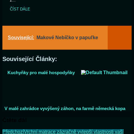
z...
ČÍST DÁLE
Související:
Makové Nebíčko v papuľke
Související Články:
Kuchyňky pro malé hospodyňky
V malé zahrádce vyvýšený záhon, na farmě německá kopa
Čtěte dál
Předchozí
Vrchní matrace zázračně vylepší vlastnosti vaší