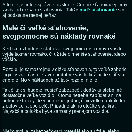
A to nie je nutne správne myslenie. Cenník sťahovacej firmy
závisí od rozsahu sťahovania. Takže
malé sťahovanie
stojí
aj podstatne menej peňazí.
Malé či veľké sťahovanie,
svojpomocne sú náklady rovnaké
Keď sa rozhodnete sťahovať svojpomocne, cenovo vás to
vyjde takmer rovnako, či už ide o menšie sťahovanie, alebo
väčšie.
Rozdiel je samozrejme v dĺžke sťahovania, to veľké zaberie
logicky viac času. Pravdepodobne vás to tiež bude stáť viac
energie. No v nákladoch až taký rozdiel nie je.
Tak či tak si budete musieť zabezpečiť dodávku alebo iné
dostatočne veľké vozidlo. K tomu netreba zabúdať ani na
pohonné hmoty. Je viac menej jedno, či vozidlo naplníte len
z polovice, alebo celé. Prípadne ak ho otočíte viac krát.
Najväčšia položka býva samotný prenájom vozidla.
Niečo stojí aj zabezpečovací materiál ako sú fólie, alebo