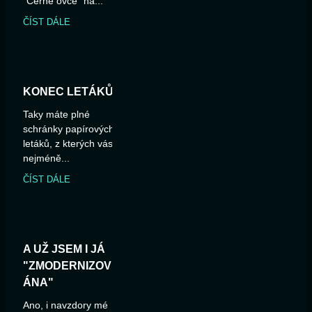
"Černé ovce" na...
ČÍST DÁLE
KONEC LETÁKŮ
Taky máte plné
schránky papírových
letáků, z kterých vás
nejméně...
ČÍST DÁLE
A UŽ JSEM I JÁ
"ZMODERNIZOV
ÁNA"
Ano, i navzdory mé