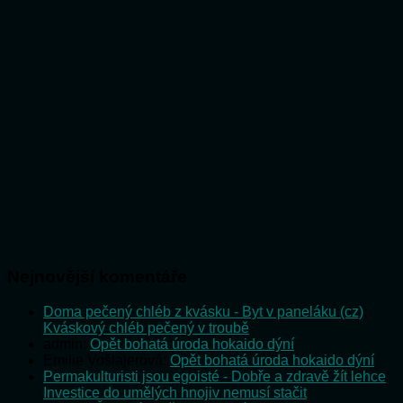
Nejnovější komentáře
Doma pečený chléb z kvásku - Byt v paneláku (cz)
:
Kváskový chléb pečený v troubě
admin
:
Opět bohatá úroda hokaido dýní
Emilie Vošlajerová
:
Opět bohatá úroda hokaido dýní
Permakulturisti jsou egoisté - Dobře a zdravě žít lehce
:
Investice do umělých hnojiv nemusí stačit