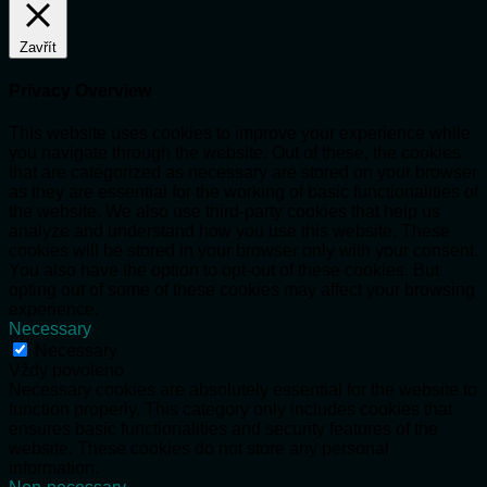
Zavřít
Privacy Overview
This website uses cookies to improve your experience while
you navigate through the website. Out of these, the cookies
that are categorized as necessary are stored on your browser
as they are essential for the working of basic functionalities of
the website. We also use third-party cookies that help us
analyze and understand how you use this website. These
cookies will be stored in your browser only with your consent.
You also have the option to opt-out of these cookies. But
opting out of some of these cookies may affect your browsing
experience.
Necessary
Necessary
Vždy povoleno
Necessary cookies are absolutely essential for the website to
function properly. This category only includes cookies that
ensures basic functionalities and security features of the
website. These cookies do not store any personal
information.