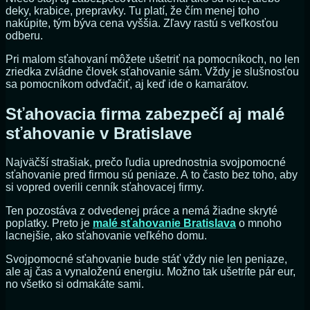
deky, krabice, prepravky. Tu platí, že čím menej toho
nakúpite, tým býva cena vyššia. Zľavy rastú s veľkosťou
odberu.
Pri malom sťahovaní môžete ušetriť na pomocníkoch, no len
zriedka zvládne človek sťahovanie sám. Vždy je slušnosťou
sa pomocníkom odvďačiť, aj keď ide o kamarátov.
Sťahovacia firma zabezpečí aj malé
sťahovanie v Bratislave
Najväčší strašiak, prečo ľudia uprednostnia svojpomocné
sťahovanie pred firmou sú peniaze. A to často bez toho, aby
si vopred overili cenník sťahovacej firmy.
Ten pozostáva z odvedenej práce a nemá žiadne skryté
poplatky. Preto je
malé sťahovanie Bratislava
o mnoho
lacnejšie, ako sťahovanie veľkého domu.
Svojpomocné sťahovanie bude stáť vždy nie len peniaze,
ale aj čas a vynaloženú energiu. Možno tak ušetríte pár eur,
no všetko si odmakáte sami.