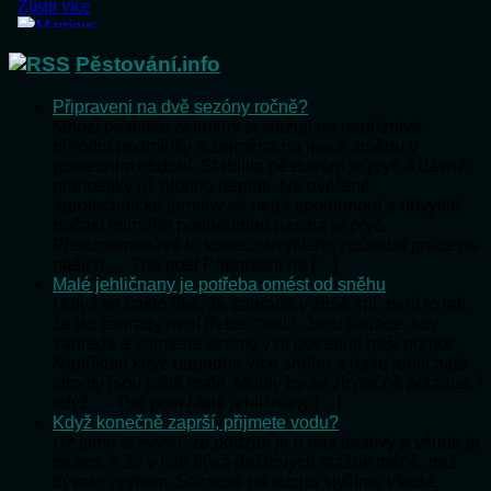
Pěstování.info
Připraveni na dvě sezóny ročně?
Mnozí pěstitelé zeleniny si stěžují na nepříznivé
přírodní podmínky a zejména na jejich změnu v
posledním období. Stabilita pěstování je pryč a dávné
pranostiky už dlouho neplatí. Na ověřené
agrotechnické termíny se nedá spolehnout a obvyklé
počasí mírného podnebního pásma je pryč.
Předznamenává to konec obvyklého způsobu práce na
našich … The post Připraveni na […]
Malé jehličnany je potřeba omést od sněhu
I když se často říká, že zahrada v zimě spí, není to tak,
že do zahrady není třeba chodit. Jsou situace, kdy
zahrada a zejména stromy v ní potřebují naši pomoc.
Například když napadne více sněhu a naše jehličnaté
stromy jsou ještě malé. Mohly by se zbytečně polámat. I
když … The post Malé jehličnany […]
Když konečně zaprší, přijmete vodu?
Už jsme si zvykli, že podzim je u nás deštivý a všude je
mokro. A že v létě bývá dešťových srážek méně, než
bývalo zvykem. Stížnosti na sucho slyšíme všude,