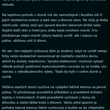
nebude.
Na tepelnou pohodu v domě má vliv samozřejmě i tloušťka zdí či
jejich dodatečná izolace a také stav a těsnost oken. Ne vždy je třeba
měnit celé, někdy stačí jen opravit těsnění okenních křídel nebo
doplnit další sklo a hned jsou úniky tepla mnohem menší. A to
představuje nejen menší výkyvy teploty uvnitř, ale i úsporu za
palivo, většinou uhlí či dřevo.
No ale i ten nejlepší izolovaný dům je studený, když se uvnitř netopí.
Krby nelze dodatečně namontovat do každého staršího domu,
ačkoli by slušely nejednomu. Vysoká efektivnost i možnost vytopit
několik pokojů systémem teplovzdušného rozvodu by se hodila i po
návratu z několikadenního výletu. Teplo by bylo v celém domě a
rychle.
Většina starších domů využívá na vytápění běžné kamna na pevná
paliva. To představuje pravidelné přikládání a pravidelné kolísání
teploty v místnostech. A také pravidelně vycházet z domu do
dřevníku a vláčet těžké koše s dřevem. Večer před spaním je
potřeba takové kamna řádně rozhicovat a budíte se do chladného