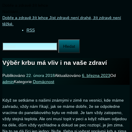
Dobře a zdravě žít lehce
Načítání...
Přejít
Dobře a zdravě žít lehce
Jíst zdravě není drahé, žít zdravě není
k
těžké.
obsahu
RSS
webu
Vyhledávání
Výběr krbu má vliv i na vaše zdraví
Publikováno
22. února 2018
Aktualizováno
6. března 2023
Od
admin
Kategorie:
Domácnost
Když se setkáme s našimi známými v zimě na vesnici, kde máme
zahradu, vždy nám říkají, jak se máme dobře, že se odpoledne
vracíme do panelákového bytu ve městě. Je tam vždy zatopeno,
vždy stejná teplota. Ale oni musí topit v peci a když někam odjedou
na déle, dům vždy vychladne a dokud se pec roztopí, je jim zima.
Na to se dá říci jen jedno: Nuže, třeba si vybrat správný krb a zima