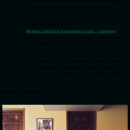
se železnicí a už vůbec ne s nějakou tratí pro běžce-
závodníky. Je to označení pro zastaralý způsob
pěstování, prý využívající odlišné nároky jednotlivých
druhů zeleniny na výživu v půdě. A jaký to … The post
Pěstování zeleniny […]
Moderní způsob konzervování ovoce – zavřeniny
V domácnostech, které mají přístup k plodům zahrady,
bývá zvykem všechno ovoce a zeleninu, která se
nezkonzumovala čerstvá, zakonzervovat na později.
Dnes už není důvodem nedostatek potravin či přímo
ovoce mimo sezóny, spíše snaha získat ovoce domácí
kvality anebo také ušetřit peníze za jeho nákup. No ani
konzervování není úplně … The post Moderní způsob
[…]
Náhodný obrázek