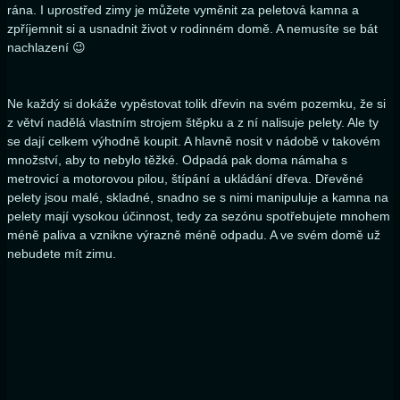
rána. I uprostřed zimy je můžete vyměnit za peletová kamna a
zpříjemnit si a usnadnit život v rodinném domě. A nemusíte se bát
nachlazení 😉
Ne každý si dokáže vypěstovat tolik dřevin na svém pozemku, že si
z větví nadělá vlastním strojem štěpku a z ní nalisuje pelety. Ale ty
se dají celkem výhodně koupit. A hlavně nosit v nádobě v takovém
množství, aby to nebylo těžké. Odpadá pak doma námaha s
metrovicí a motorovou pilou, štípání a ukládání dřeva. Dřevěné
pelety jsou malé, skladné, snadno se s nimi manipuluje a kamna na
pelety mají vysokou účinnost, tedy za sezónu spotřebujete mnohem
méně paliva a vznikne výrazně méně odpadu. A ve svém domě už
nebudete mít zimu.