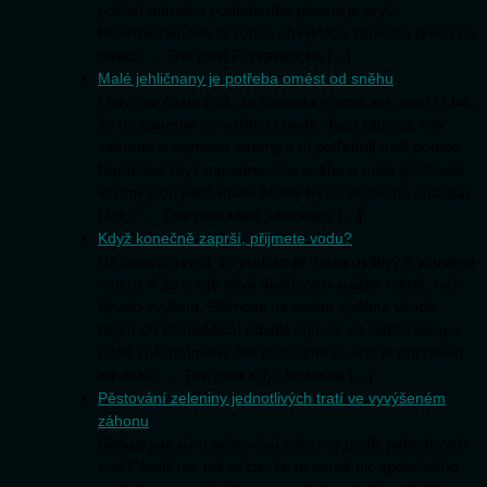
počasí mírného podnebního pásma je pryč.
Předznamenává to konec obvyklého způsobu práce na
našich … The post Připraveni na […]
Malé jehličnany je potřeba omést od sněhu
I když se často říká, že zahrada v zimě spí, není to tak,
že do zahrady není třeba chodit. Jsou situace, kdy
zahrada a zejména stromy v ní potřebují naši pomoc.
Například když napadne více sněhu a naše jehličnaté
stromy jsou ještě malé. Mohly by se zbytečně polámat.
I když … The post Malé jehličnany […]
Když konečně zaprší, přijmete vodu?
Už jsme si zvykli, že podzim je u nás deštivý a všude je
mokro. A že v létě bývá dešťových srážek méně, než
bývalo zvykem. Stížnosti na sucho slyšíme všude,
nejen od zemědělců, odvolávajíc se na deficit vláhy v
půdě vůči průměru. Ale přiznejme si, kdo je připraven
na dobu, … The post Když konečně […]
Pěstování zeleniny jednotlivých tratí ve vyvýšeném
záhonu
Slyšely jste už o pěstování zeleniny podle jednotlivých
tratí? Jestli ne, tak vězte, že to nemá nic společného