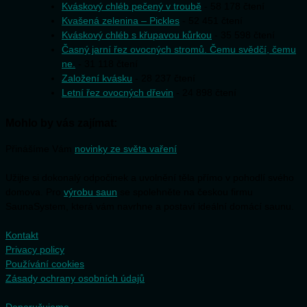
Kváskový chléb pečený v troubě
- 58 178 čtení
Kvašená zelenina – Pickles
- 52 451 čtení
Kváskový chléb s křupavou kůrkou
- 35 598 čtení
Časný jarní řez ovocných stromů. Čemu svědčí, čemu
ne.
- 31 118 čtení
Založení kvásku
- 28 237 čtení
Letní řez ovocných dřevin
- 24 898 čtení
Mohlo by vás zajímat:
Přinášíme Vám
novinky ze světa vaření
Užijte si dokonalý odpočinek a uvolnění těla přímo v pohodlí svého
domova. Pro
výrobu saun
se spolehněte na českou firmu
SaunaSystem, která vám navrhne a postaví ideální domácí saunu.
Kontakt
Privacy policy
Používání cookies
Zásady ochrany osobních údajů