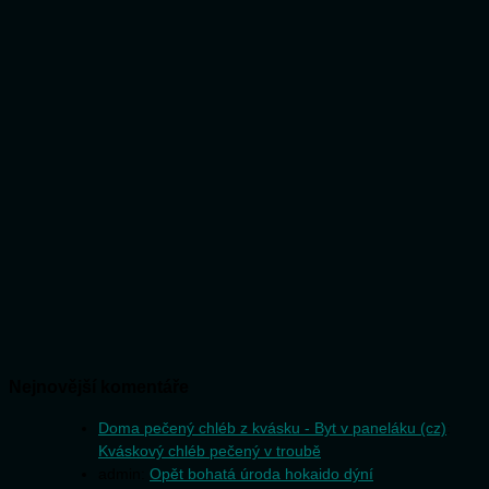
Nejnovější komentáře
Doma pečený chléb z kvásku - Byt v paneláku (cz)
:
Kváskový chléb pečený v troubě
admin
:
Opět bohatá úroda hokaido dýní