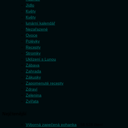
Jídlo
Květy
Květy
lunární kalendář
Nezařazené
Ovoce
Polévky
Recepty
Stromky
Uklízení s Lunou
Zábava
Zahrada
Zákusky
Zapomenuté recepty
Zdraví
Zelenina
Zvířata
Nejčtenější
Výborná zapečená pohanka
- 58 528 čtení