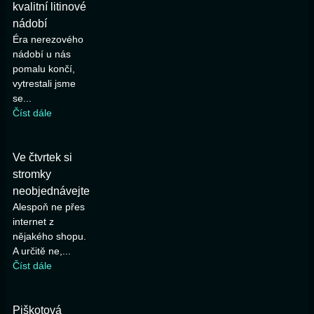
kvalitní litinové
nádobí
Éra nerezového
nádobí u nás
pomalu končí,
vytrestali jsme
se...
Číst dále
Ve čtvrtek si
stromky
neobjednávejte
Alespoň ne přes
internet z
nějakého shopu.
A určitě ne,...
Číst dále
Piškotová