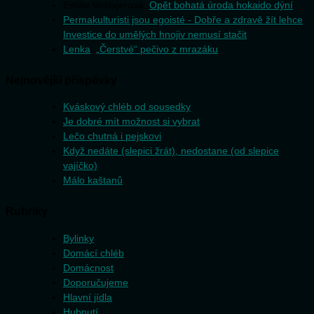
Emilie Vošlajerová
:
Opět bohatá úroda hokaido dýní
Permakulturisti jsou egoisté - Dobře a zdravě žít lehce
:
Investice do umělých hnojiv nemusí stačit
Lenka
:
„Čerstvé“ pečivo z mrazáku
Nejnovější příspěvky
Kváskový chléb od sousedky
Je dobré mít možnost si vybrat
Lečo chutná i pejskovi
Když nedáte (slepici žrát), nedostane (od slepice
vajíčko)
Málo kaštanů
Rubriky
Bylinky
Domácí chléb
Domácnost
Doporučujeme
Hlavní jídla
Hubnutí