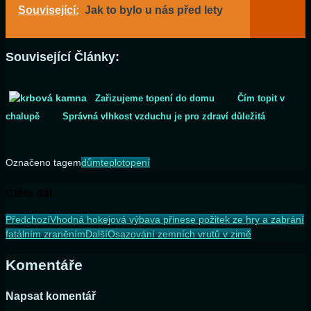
Související:
Jak to bylo u nás před lety
Související Články:
Zařizujeme topení do domu
Čím topit v
chalupě
Správná vlhkost vzduchu je pro zdraví důležitá
Označeno tagem
dům
teplo
topení
Čtěte dál
Předchozí
Vhodná hokejová výbava přinese požitek ze hry a zabrání
fatálním zraněním
Další
Osazování zemních vrutů v zimě
Komentáře
Napsat komentář