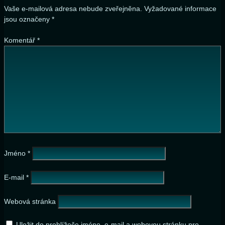
Vaše e-mailová adresa nebude zveřejněna.
Vyžadované informace
jsou označeny
*
Komentář
*
Jméno
*
E-mail
*
Webová stránka
Uložit do prohlížeče jméno, e-mail a webovou stránku pro