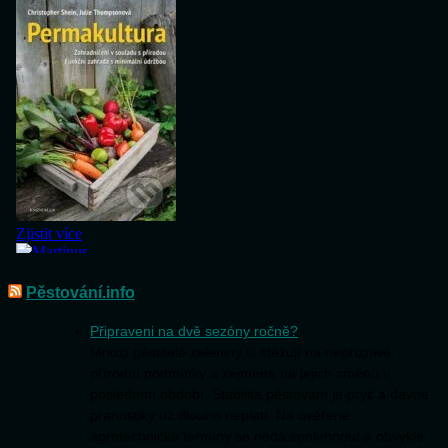
Pěstování.info
Připraveni na dvě sezóny ročně?
Mnozí pěstitelé zeleniny si stěžují na nepříznivé
přírodní podmínky a zejména na jejich změnu v
posledním období. Stabilita pěstování je pryč a dávné
pranostiky už dlouho neplatí. Na ověřené
agrotechnické termíny se nedá spolehnout a obvyklé