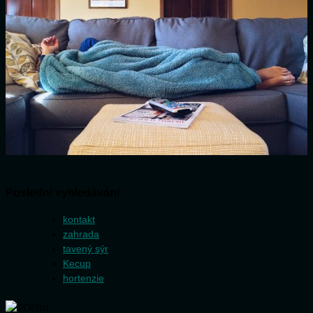
Poslední vyhledávání
kontakt
zahrada
tavený sýr
Kecup
hortenzie