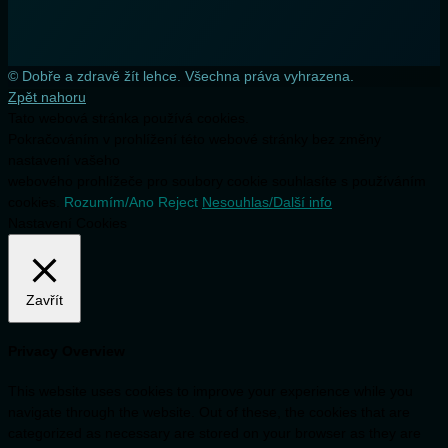
© Dobře a zdravě žít lehce. Všechna práva vyhrazena.
Zpět nahoru
Tato webová stránka používá cookies.
Pokračováním v prohlížení této webové stránky bez změny
nastavení vašeho
webového prohlížeče pro soubory cookie souhlasíte s používáním
cookies.
Rozumím/Ano
Reject
Nesouhlas/Další info
Nastavení Cookies
Zavřít
Privacy Overview
This website uses cookies to improve your experience while you
navigate through the website. Out of these, the cookies that are
categorized as necessary are stored on your browser as they are