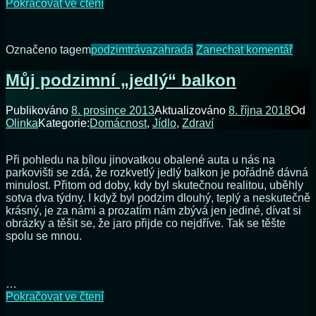
Hub
Pokračovat ve čtení
máme
plnou
zahradu
na
Označeno tagem
podzim
tráva
zahrada
Zanechat komentář
Hub
mám
Můj podzimní „jedlý“ balkon
plno
zahr
Publikováno
8. prosince 2013
Aktualizováno
8. října 2018
Od
Olinka
Kategorie:
Domácnost
,
Jídlo
,
Zdraví
Při pohledu na bílou jinovatkou obalené auta u nás na
parkovišti se zdá, že rozkvetlý jedlý balkon je pořádně dávná
minulost. Přitom od doby, kdy byl skutečnou realitou, uběhly
sotva dva týdny. I když byl podzim dlouhý, teplý a neskutečně
krásný, je za námi a prozatím nám zbývá jen jediné, dívat si
obrázky a těšit se, že jaro přijde co nejdříve. Tak se těšte
spolu se mnou.
…
Můj
Pokračovat ve čtení
podzimní