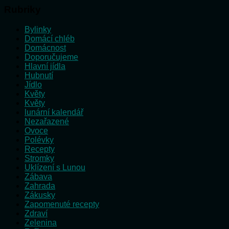
Rubriky
Bylinky
Domácí chléb
Domácnost
Doporučujeme
Hlavní jídla
Hubnutí
Jídlo
Květy
Květy
lunární kalendář
Nezařazené
Ovoce
Polévky
Recepty
Stromky
Uklízení s Lunou
Zábava
Zahrada
Zákusky
Zapomenuté recepty
Zdraví
Zelenina