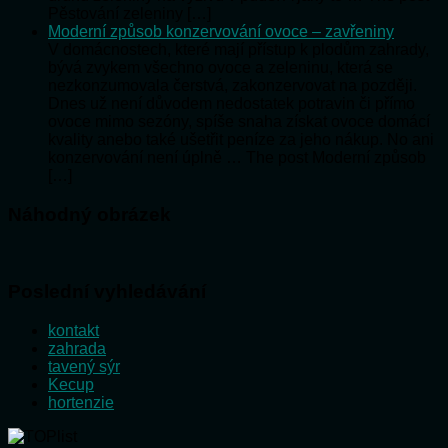
Pěstování zeleniny […]
Moderní způsob konzervování ovoce – zavřeniny
V domácnostech, které mají přístup k plodům zahrady,
bývá zvykem všechno ovoce a zeleninu, která se
nezkonzumovala čerstvá, zakonzervovat na později.
Dnes už není důvodem nedostatek potravin či přímo
ovoce mimo sezóny, spíše snaha získat ovoce domácí
kvality anebo také ušetřit peníze za jeho nákup. No ani
konzervování není úplně … The post Moderní způsob
[…]
Náhodný obrázek
Poslední vyhledávání
kontakt
zahrada
tavený sýr
Kecup
hortenzie