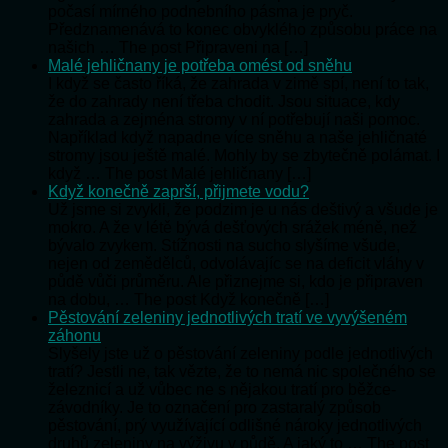
počasí mírného podnebního pásma je pryč.
Předznamenává to konec obvyklého způsobu práce na
našich … The post Připraveni na […]
Malé jehličnany je potřeba omést od sněhu
I když se často říká, že zahrada v zimě spí, není to tak,
že do zahrady není třeba chodit. Jsou situace, kdy
zahrada a zejména stromy v ní potřebují naši pomoc.
Například když napadne více sněhu a naše jehličnaté
stromy jsou ještě malé. Mohly by se zbytečně polámat. I
když … The post Malé jehličnany […]
Když konečně zaprší, přijmete vodu?
Už jsme si zvykli, že podzim je u nás deštivý a všude je
mokro. A že v létě bývá dešťových srážek méně, než
bývalo zvykem. Stížnosti na sucho slyšíme všude,
nejen od zemědělců, odvolávajíc se na deficit vláhy v
půdě vůči průměru. Ale přiznejme si, kdo je připraven
na dobu, … The post Když konečně […]
Pěstování zeleniny jednotlivých tratí ve vyvýšeném
záhonu
Slyšely jste už o pěstování zeleniny podle jednotlivých
tratí? Jestli ne, tak vězte, že to nemá nic společného se
železnicí a už vůbec ne s nějakou tratí pro běžce-
závodníky. Je to označení pro zastaralý způsob
pěstování, prý využívající odlišné nároky jednotlivých
druhů zeleniny na výživu v půdě. A jaký to … The post