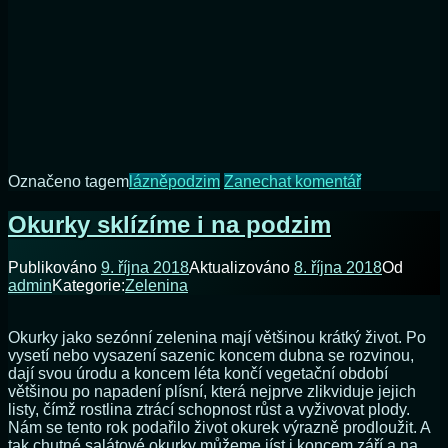
na
Označeno tagem
lázně
podzim
Zanechat komentář
Podzimní
pobyt
Okurky sklízíme i na podzim
v
lázních
Publikováno
9. října 2018
Aktualizováno
8. října 2018
Od
potěší
admin
Kategorie:
Zelenina
každého.
Kde
vás
Okurky jako sezónní zelenina mají většinou krátký život. Po
přivítají
vysetí nebo vysazení sazenic koncem dubna se rozvinou,
s
dají svou úrodu a koncem léta končí vegetační období
otevřenou
většinou po napadení plísní, která nejprve zlikviduje jejich
náručí?
listy, čímž rostlina ztrácí schopnost růst a vyživovat plody.
Nám se tento rok podařilo život okurek výrazně prodloužit. A
tak chutné salátové okurky můžeme jíst i koncem září a na