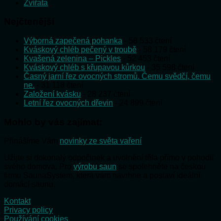
Zvířata
Nejčtenější
Výborná zapečená pohanka
- 58 533 čtení
Kváskový chléb pečený v troubě
- 58 179 čtení
Kvašená zelenina – Pickles
- 52 453 čtení
Kváskový chléb s křupavou kůrkou
- 35 598 čtení
Časný jarní řez ovocných stromů. Čemu svědčí, čemu
ne.
- 31 118 čtení
Založení kvásku
- 28 237 čtení
Letní řez ovocných dřevin
- 24 899 čtení
Mohlo by vás zajímat:
Přinášíme Vám
novinky ze světa vaření
Užijte si dokonalý odpočinek a uvolnění těla přímo v pohodlí
svého domova. Pro
výrobu saun
se spolehněte na českou
firmu SaunaSystem, která vám navrhne a postaví ideální
domácí saunu.
Kontakt
Privacy policy
Používání cookies