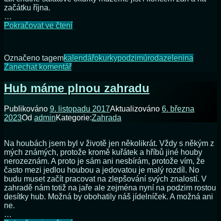
začátku října.
…
Okurky
Pokračovat ve čtení
sklízíme
i
na
Označeno tagem
kalendář
okurky
podzim
úroda
zelenina
podzim
na
Zanechat komentář
Okurky
sklízíme
Hub máme plnou zahradu
i
na
Publikováno
9. listopadu 2017
Aktualizováno
6. března
podzim
2023
Od
admin
Kategorie:
Zahrada
Na houbách jsem byl v životě jen několikrát. Vždy s někým z
mých známých, protože kromě kuřátek a hříbů jiné houby
nerozeznám. A proto je sám ani nesbírám, protože vím, že
často mezi jedlou houbou a jedovatou je malý rozdíl. No
budu muset začít pracovat na zlepšování svých znalostí. V
zahradě nám totiž na jaře ale zejména nyní na podzim rostou
desítky hub. Možná by obohatily náš jídelníček. A možná ani
ne.
…