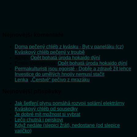
Nejnovější komentáře
Doma pečený chléb z kvásku - Byt v paneláku (cz)
:
Kváskový chléb pečený v troubě
admin
:
Opět bohatá úroda hokaido dýní
Emilie Vošlajerová
:
Opět bohatá úroda hokaido dýní
Permakulturisti jsou egoisté - Dobře a zdravě žít lehce
:
Investice do umělých hnojiv nemusí stačit
Lenka
:
„Čerstvé“ pečivo z mrazáku
Nejnovější příspěvky
Jak šetření plynu pomáhá rozvoji solární elektrárny
Kváskový chléb od sousedky
Je dobré mít možnost si vybrat
Lečo chutná i pejskovi
Když nedáte (slepici žrát), nedostane (od slepice
vajíčko)