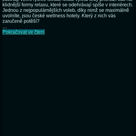
klidnější formy relaxu, které se odehrávají spíše v interiérech.
Jednou z nejpopulárnějších voleb, díky nimž se maximálně
uvolníte, jsou české wellness hotely. Který z nich vás
zaručeně potěší?
…
Podzimní
Pokračovat ve čtení
pobyt
v
lázních
potěší
každého.
Kde
vás
přivítají
s
otevřenou
náručí?