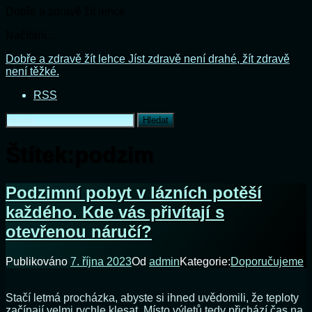
Dobře a zdravě žít lehce
Načítání...
Přejít
Dobře a zdravě žít lehce
Jíst zdravě není drahé, žít zdravě
k
není těžké.
obsahu
RSS
webu
Vyhledávání
Štítek:
podzim
Podzimní pobyt v lázních potěší
každého. Kde vás přivítají s
otevřenou náručí?
Publikováno
7. října 2023
Od
admin
Kategorie:
Doporučujeme
Stačí letmá procházka, abyste si ihned uvědomili, že teploty
začínají velmi rychle klesat. Místo výletů tedy přichází čas na