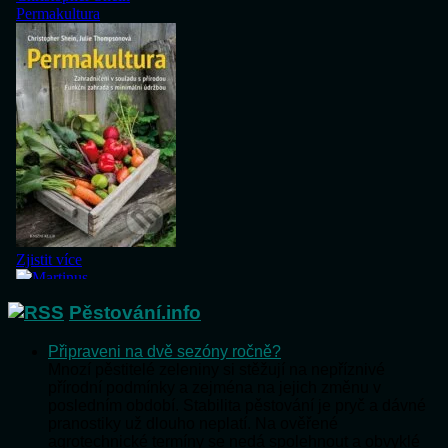
Pěstování.info
Připraveni na dvě sezóny ročně?
Mnozí pěstitelé zeleniny si stěžují na nepříznivé
přírodní podmínky a zejména na jejich změnu v
posledním období. Stabilita pěstování je pryč a dávné
pranostiky už dlouho neplatí. Na ověřené
agrotechnické termíny se nedá spolehnout a obvyklé