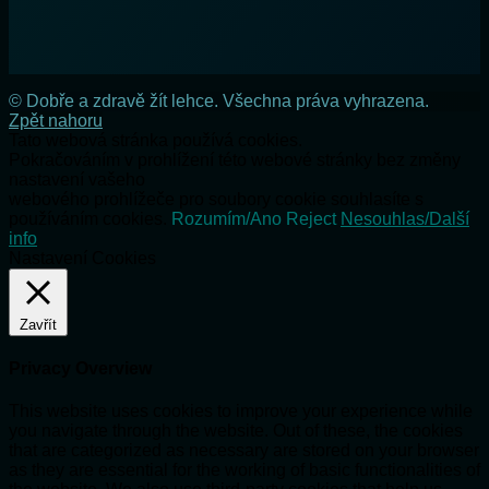
© Dobře a zdravě žít lehce. Všechna práva vyhrazena.
Zpět nahoru
Tato webová stránka používá cookies.
Pokračováním v prohlížení této webové stránky bez změny
nastavení vašeho
webového prohlížeče pro soubory cookie souhlasíte s
používáním cookies.
Rozumím/Ano
Reject
Nesouhlas/Další
info
Nastavení Cookies
Zavřít
Privacy Overview
This website uses cookies to improve your experience while
you navigate through the website. Out of these, the cookies
that are categorized as necessary are stored on your browser
as they are essential for the working of basic functionalities of