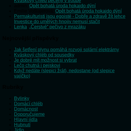
Kváskový chléb pečený v troubě
admin
:
Opět bohatá úroda hokaido dýní
Emilie Vošlajerová
:
Opět bohatá úroda hokaido dýní
Permakulturisti jsou egoisté - Dobře a zdravě žít lehce
:
Investice do umělých hnojiv nemusí stačit
Lenka
:
„Čerstvé“ pečivo z mrazáku
Nejnovější příspěvky
Jak šetření plynu pomáhá rozvoji solární elektrárny
Kváskový chléb od sousedky
Je dobré mít možnost si vybrat
Lečo chutná i pejskovi
Když nedáte (slepici žrát), nedostane (od slepice
vajíčko)
Rubriky
Bylinky
Domácí chléb
Domácnost
Doporučujeme
Hlavní jídla
Hubnutí
Jídlo