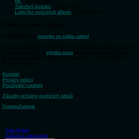
ne.
- 31 118 čtení
Založení kvásku
- 28 237 čtení
Letní řez ovocných dřevin
- 24 899 čtení
Mohlo by vás zajímat:
Přinášíme Vám
novinky ze světa vaření
Užijte si dokonalý odpočinek a uvolnění těla přímo v pohodlí
svého domova. Pro
výrobu saun
se spolehněte na českou
firmu SaunaSystem, která vám navrhne a postaví ideální
domácí saunu.
Kontakt
Privacy policy
Používání cookies
Zásady ochrany osobních údajů
Doporučujeme