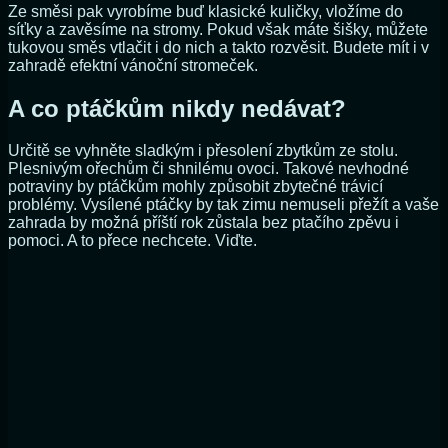
Ze směsi pak vyrobíme buď klasické kuličky, vložíme do
síťky a zavěsíme na stromy. Pokud však máte šišky, můžete
tukovou směs vtlačit i do nich a takto rozvěsit. Budete mít i v
zahradě efektní vánoční stromeček.
A co ptáčkům nikdy nedávat?
Určitě se vyhněte sladkým i přesolení zbytkům ze stolu.
Plesnivým ořechům či shnilému ovoci. Takové nevhodné
potraviny by ptáčkům mohly způsobit zbytečné trávicí
problémy. Vysílené ptáčky by tak zimu nemuseli přežít a vaše
zahrada by možná příští rok zůstala bez ptačího zpěvu i
pomoci. A to přece nechcete. Viďte.