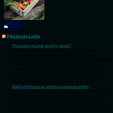
Pěstování.info
Připraveni na dvě sezóny ročně?
Mnozí pěstitelé zeleniny si stěžují na nepříznivé
přírodní podmínky a zejména na jejich změnu v
posledním období. Stabilita pěstování je pryč a dávné
pranostiky už dlouho neplatí. Na ověřené
agrotechnické termíny se nedá spolehnout a obvyklé
počasí mírného podnebního pásma je pryč.
Předznamenává to konec obvyklého způsobu práce na
našich … The post Připraveni na […]
Malé jehličnany je potřeba omést od sněhu
I když se často říká, že zahrada v zimě spí, není to tak,
že do zahrady není třeba chodit. Jsou situace, kdy
zahrada a zejména stromy v ní potřebují naši pomoc.
Například když napadne více sněhu a naše jehličnaté
stromy jsou ještě malé. Mohly by se zbytečně polámat. I