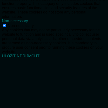
function properly. This category only includes cookies that
ensures basic functionalities and security features of the
website. These cookies do not store any personal
information.
Non-necessary
Non-necessary
Any cookies that may not be particularly necessary for the
website to function and is used specifically to collect user
personal data via analytics, ads, other embedded contents
are termed as non-necessary cookies. It is mandatory to
procure user consent prior to running these cookies on your
website.
ULOŽIT A PŘIJMOUT