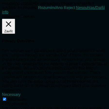
webového prohlížeče pro soubory cookie souhlasíte s
používáním cookies.
Rozumím/Ano
Reject
Nesouhlas/Další
info
Nastavení Cookies
Zavřít
Privacy Overview
This website uses cookies to improve your experience while
you navigate through the website. Out of these, the cookies
that are categorized as necessary are stored on your browser
as they are essential for the working of basic functionalities of
the website. We also use third-party cookies that help us
analyze and understand how you use this website. These
cookies will be stored in your browser only with your consent.
You also have the option to opt-out of these cookies. But
opting out of some of these cookies may affect your browsing
experience.
Necessary
Necessary
Vždy povoleno
Necessary cookies are absolutely essential for the website to