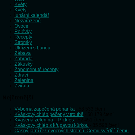
Květy
Květy
lunární kalendář
Nezařazené
Ovoce
Polévky
Recepty
Stromky
Uklízení s Lunou
Zábava
Zahrada
Zákusky
Zapomenuté recepty
Zdraví
Zelenina
Zvířata
Nejčtenější
Výborná zapečená pohanka
- 58 533 čtení
Kváskový chléb pečený v troubě
- 58 179 čtení
Kvašená zelenina – Pickles
- 52 451 čtení
Kváskový chléb s křupavou kůrkou
- 35 598 čtení
Časný jarní řez ovocných stromů. Čemu svědčí, čemu