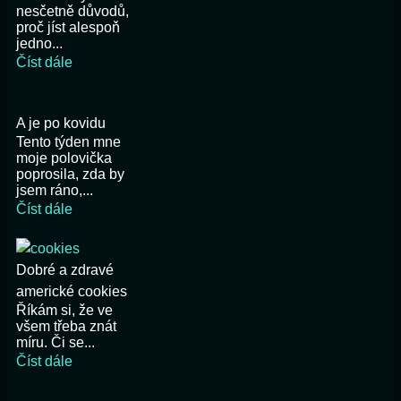
nesčetně důvodů,
proč jíst alespoň
jedno...
Číst dále
A je po kovidu
Tento týden mne
moje polovička
poprosila, zda by
jsem ráno,...
Číst dále
Dobré a zdravé
americké cookies
Říkám si, že ve
všem třeba znát
míru. Či se...
Číst dále