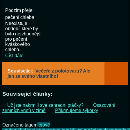
Podzim přeje
pečení chleba
Neexistuje
období, které by
bylo nejvhodnější
pro pečení
kváskového
chleba...
Číst dále
Související:
Večeře z polotovaru? Ale
jen ze svého vlastního!
Související články:
Už jste nakrmili své zahradní ptáčky?
Osazování
zemních vrutů v zimě
Přikrmujeme sýkorky
Označeno tagem
lojové