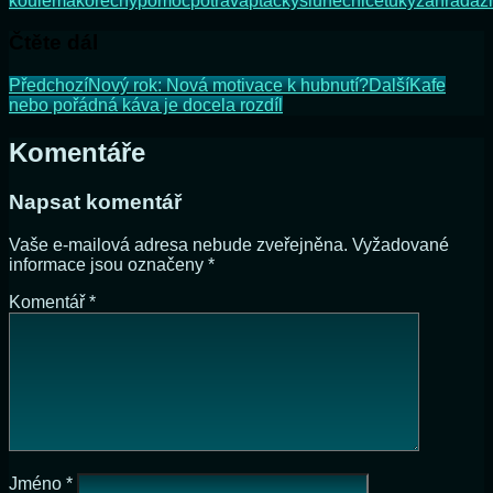
koule
mák
ořechy
pomoc
potrava
ptáčky
slunečnice
tuky
zahrada
z
Čtěte dál
Předchozí
Nový rok: Nová motivace k hubnutí?
Další
Kafe
nebo pořádná káva je docela rozdíl
Komentáře
Napsat komentář
Vaše e-mailová adresa nebude zveřejněna.
Vyžadované
informace jsou označeny
*
Komentář
*
Jméno
*