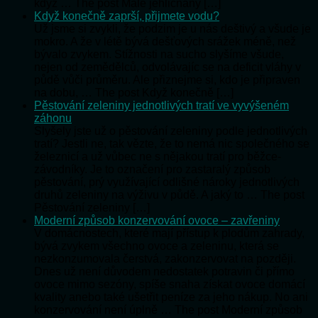
když … The post Malé jehličnany […]
Když konečně zaprší, přijmete vodu?
Už jsme si zvykli, že podzim je u nás deštivý a všude je
mokro. A že v létě bývá dešťových srážek méně, než
bývalo zvykem. Stížnosti na sucho slyšíme všude,
nejen od zemědělců, odvolávajíc se na deficit vláhy v
půdě vůči průměru. Ale přiznejme si, kdo je připraven
na dobu, … The post Když konečně […]
Pěstování zeleniny jednotlivých tratí ve vyvýšeném
záhonu
Slyšely jste už o pěstování zeleniny podle jednotlivých
tratí? Jestli ne, tak vězte, že to nemá nic společného se
železnicí a už vůbec ne s nějakou tratí pro běžce-
závodníky. Je to označení pro zastaralý způsob
pěstování, prý využívající odlišné nároky jednotlivých
druhů zeleniny na výživu v půdě. A jaký to … The post
Pěstování zeleniny […]
Moderní způsob konzervování ovoce – zavřeniny
V domácnostech, které mají přístup k plodům zahrady,
bývá zvykem všechno ovoce a zeleninu, která se
nezkonzumovala čerstvá, zakonzervovat na později.
Dnes už není důvodem nedostatek potravin či přímo
ovoce mimo sezóny, spíše snaha získat ovoce domácí
kvality anebo také ušetřit peníze za jeho nákup. No ani
konzervování není úplně … The post Moderní způsob