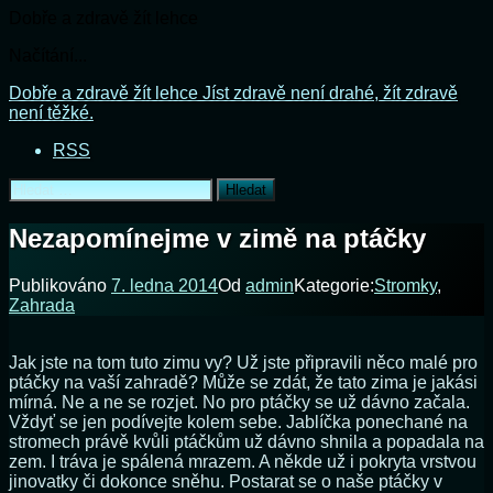
Dobře a zdravě žít lehce
Načítání...
Přejít
Dobře a zdravě žít lehce
Jíst zdravě není drahé, žít zdravě
k
není těžké.
obsahu
RSS
webu
Vyhledávání
Nezapomínejme v zimě na ptáčky
Publikováno
7. ledna 2014
Od
admin
Kategorie:
Stromky
,
Zahrada
Jak jste na tom tuto zimu vy? Už jste připravili něco malé pro
ptáčky na vaší zahradě? Může se zdát, že tato zima je jakási
mírná. Ne a ne se rozjet. No pro ptáčky se už dávno začala.
Vždyť se jen podívejte kolem sebe. Jablíčka ponechané na
stromech právě kvůli ptáčkům už dávno shnila a popadala na
zem. I tráva je spálená mrazem. A někde už i pokryta vrstvou
jinovatky či dokonce sněhu. Postarat se o naše ptáčky v