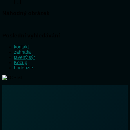
[…]
Náhodný obrázek
Poslední vyhledávání
kontakt
zahrada
tavený sýr
Kecup
hortenzie