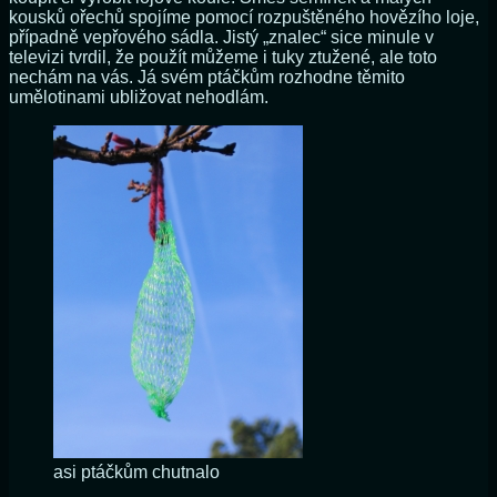
kousků ořechů spojíme pomocí rozpuštěného hovězího loje,
případně vepřového sádla. Jistý „znalec“ sice minule v
televizi tvrdil, že použít můžeme i tuky ztužené, ale toto
nechám na vás. Já svém ptáčkům rozhodne těmito
umělotinami ubližovat nehodlám.
asi ptáčkům chutnalo