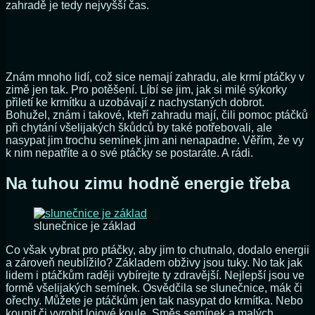
zahradě je tedy nejvyšší čas.
Znám mnoho lidí, což sice nemají zahradu, ale krmí ptáčky v
zimě jen tak. Pro potěšení. Líbí se jim, jak si milé sýkorky
přiletí ke krmítku a uzobávají z nachystaných dobrot.
Bohužel, znám i takové, kteří zahradu mají, čili pomoc ptáčků
při chytání všelijakých škůdců by také potřebovali, ale
nasypat jim trochu semínek jim ani nenapadne. Věřím, že vy
k nim nepatříte a o své ptáčky se postaráte. A rádi.
Na tuhou zimu hodně energie třeba
slunečnice je základ
Co však vybrat pro ptáčky, aby jim to chutnalo, dodalo energii
a zároveň neublížilo? Základem obživy jsou tuky. No tak jak
lidem i ptáčkům raději vybírejte ty zdravější. Nejlepší jsou ve
formě všelijakých semínek. Osvědčila se slunečnice, mák či
ořechy. Můžete je ptáčkům jen tak nasypat do krmítka. Nebo
koupit či vyrobit lojové koule. Směs semínek a malých