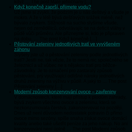
když … The post Malé jehličnany […]
Když konečně zaprší, přijmete vodu?
Už jsme si zvykli, že podzim je u nás deštivý a všude je
mokro. A že v létě bývá dešťových srážek méně, než
bývalo zvykem. Stížnosti na sucho slyšíme všude,
nejen od zemědělců, odvolávajíc se na deficit vláhy v
půdě vůči průměru. Ale přiznejme si, kdo je připraven
na dobu, … The post Když konečně […]
Pěstování zeleniny jednotlivých tratí ve vyvýšeném
záhonu
Slyšely jste už o pěstování zeleniny podle jednotlivých
tratí? Jestli ne, tak vězte, že to nemá nic společného se
železnicí a už vůbec ne s nějakou tratí pro běžce-
závodníky. Je to označení pro zastaralý způsob
pěstování, prý využívající odlišné nároky jednotlivých
druhů zeleniny na výživu v půdě. A jaký to … The post
Pěstování zeleniny […]
Moderní způsob konzervování ovoce – zavřeniny
V domácnostech, které mají přístup k plodům zahrady,
bývá zvykem všechno ovoce a zeleninu, která se
nezkonzumovala čerstvá, zakonzervovat na později.
Dnes už není důvodem nedostatek potravin či přímo
ovoce mimo sezóny, spíše snaha získat ovoce domácí
kvality anebo také ušetřit peníze za jeho nákup. No ani
konzervování není úplně … The post Moderní způsob