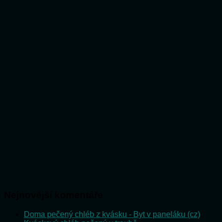
Nejnovější komentáře
Doma pečený chléb z kvásku - Byt v paneláku (cz)
: