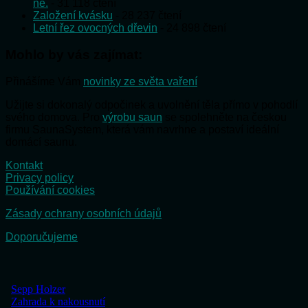
ne.
- 31 118 čtení
Založení kvásku
- 28 237 čtení
Letní řez ovocných dřevin
- 24 898 čtení
Mohlo by vás zajímat:
Přinášíme Vám
novinky ze světa vaření
Užijte si dokonalý odpočinek a uvolnění těla přímo v pohodlí
svého domova. Pro
výrobu saun
se spolehněte na českou
firmu SaunaSystem, která vám navrhne a postaví ideální
domácí saunu.
Kontakt
Privacy policy
Používání cookies
Zásady ochrany osobních údajů
Doporučujeme