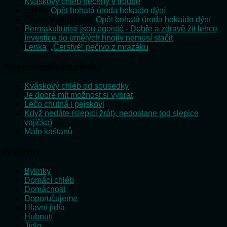
Kváskový chléb pečený v troubě
admin
:
Opět bohatá úroda hokaido dýní
Emilie Vošlajerová
:
Opět bohatá úroda hokaido dýní
Permakulturisti jsou egoisté - Dobře a zdravě žít lehce
:
Investice do umělých hnojiv nemusí stačit
Lenka
:
„Čerstvé“ pečivo z mrazáku
Nejnovější příspěvky
Kváskový chléb od sousedky
Je dobré mít možnost si vybrat
Lečo chutná i pejskovi
Když nedáte (slepici žrát), nedostane (od slepice
vajíčko)
Málo kaštanů
Rubriky
Bylinky
Domácí chléb
Domácnost
Doporučujeme
Hlavní jídla
Hubnutí
Jídlo