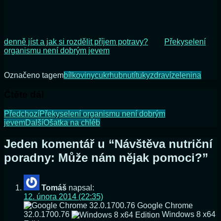
denně jíst a jak si rozdělit příjem potravy?
Překyselení
organismu není dobrým jevem
Označeno tagem
bílkoviny
cukr
hubnutí
tuky
zdraví
zelenina
Čtěte dál
Předchozí
Překyselení organismu není dobrým
jevem
Další
Ošatka na chléb
Jeden komentář u “
Návštěva nutriční
poradny: Může nám nějak pomoci?
”
Tomáš
napsal:
12. února 2014 (22:35)
Google Chrome
32.0.1700.76
Windows 8 x64