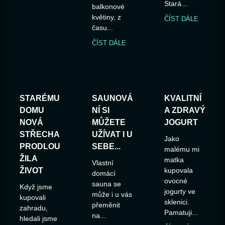
Stará...
balkonové
květiny, z
ČÍST DÁLE
času...
ČÍST DÁLE
STARÉMU
SAUNOVÁ
KVALITNÍ
DOMU
NÍ SI
A ZDRAVÝ
NOVÁ
MŮŽETE
JOGURT
STŘECHA
UŽÍVAT I U
Jako
PRODLOU
SEBE...
malému mi
ŽILA
matka
Vlastní
ŽIVOT
kupovala
domácí
ovocné
sauna se
Když jsme
jogurty ve
může i u vás
kupovali
sklenici.
přeměnit
zahradu,
Pamatuji...
na...
hledali jsme