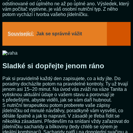
odstínované od úplného ne až po úplné ano. Výsledek, který
vám počítač vyplivne, je váš osobní nutriční typ. Z něho
potom vychází i tvorba vašeho jídelníčku.
Související:
Jak se správně vážit
Sladké si dopřejte jenom ráno
Pak si pravidelně každý den zapisujete, co a kdy jíte. Do
poradny docházíte potom na pravidelné kontroly. Ty už trvají
jenom asi 15–20 minut. Na úvod vás zváží na váze Tanita a
vytisknou aktuální údaje o vašem stavu a porovnají je
s předešlými, abyste viděli, jak se vám daří hubnout.
S nutriční terapeutkou potom proberete vaše zápisy
jídelníčku od minulé návštěvy, poradkyně vám vysvětlí, co
děláte špatně a jak to napravit. V zásadě je třeba řídit se
několika zásadami. Především na snídani vždy zařazovat do
jídelníčku sacharidy a bílkoviny (tedy chléb se sýrem je
ideální kombinací). Sacharidy patří i na dopolední svačinu a