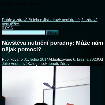
Dobře a zdravě žít lehce
Načítání...
Přejít
Dobře a zdravě žít lehce
Jíst zdravě není drahé, žít zdravě
k
není těžké.
obsahu
RSS
Vyhledávání
webu
Návštěva nutriční poradny: Může nám
nějak pomoci?
Publikováno
31. ledna 2014
Aktualizováno
6. března 2023
Od
Julie Vedralová
Kategorie:
Hubnutí
,
Zdraví