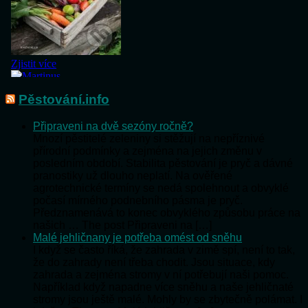
Pěstování.info
Připraveni na dvě sezóny ročně?
Mnozí pěstitelé zeleniny si stěžují na nepříznivé
přírodní podmínky a zejména na jejich změnu v
posledním období. Stabilita pěstování je pryč a dávné
pranostiky už dlouho neplatí. Na ověřené
agrotechnické termíny se nedá spolehnout a obvyklé
počasí mírného podnebního pásma je pryč.
Předznamenává to konec obvyklého způsobu práce na
našich … The post Připraveni na […]
Malé jehličnany je potřeba omést od sněhu
I když se často říká, že zahrada v zimě spí, není to tak,
že do zahrady není třeba chodit. Jsou situace, kdy
zahrada a zejména stromy v ní potřebují naši pomoc.
Například když napadne více sněhu a naše jehličnaté
stromy jsou ještě malé. Mohly by se zbytečně polámat. I