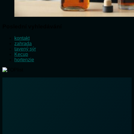
Poslední vyhledávání
kontakt
zahrada
tavený sýr
Kecup
hortenzie