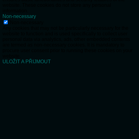
website. These cookies do not store any personal
information.
Non-necessary
Non-necessary
Any cookies that may not be particularly necessary for the
website to function and is used specifically to collect user
personal data via analytics, ads, other embedded contents
are termed as non-necessary cookies. It is mandatory to
procure user consent prior to running these cookies on your
website.
ULOŽIT A PŘIJMOUT