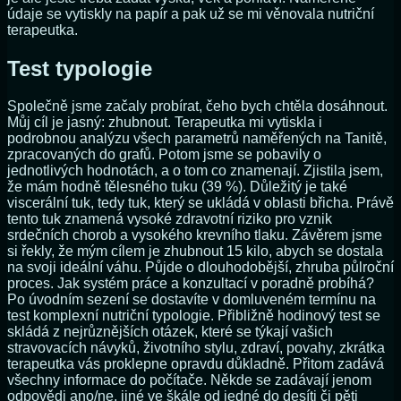
údaje se vytiskly na papír a pak už se mi věnovala nutriční
terapeutka.
Test typologie
Společně jsme začaly probírat, čeho bych chtěla dosáhnout.
Můj cíl je jasný: zhubnout. Terapeutka mi vytiskla i
podrobnou analýzu všech parametrů naměřených na Tanitě,
zpracovaných do grafů. Potom jsme se pobavily o
jednotlivých hodnotách, a o tom co znamenají. Zjistila jsem,
že mám hodně tělesného tuku (39 %). Důležitý je také
viscerální tuk, tedy tuk, který se ukládá v oblasti břicha. Právě
tento tuk znamená vysoké zdravotní riziko pro vznik
srdečních chorob a vysokého krevního tlaku. Závěrem jsme
si řekly, že mým cílem je zhubnout 15 kilo, abych se dostala
na svoji ideální váhu. Půjde o dlouhodobější, zhruba půlroční
proces. Jak systém práce a konzultací v poradně probíhá?
Po úvodním sezení se dostavíte v domluveném termínu na
test komplexní nutriční typologie. Přibližně hodinový test se
skládá z nejrůznějších otázek, které se týkají vašich
stravovacích návyků, životního stylu, zdraví, povahy, zkrátka
terapeutka vás proklepne opravdu důkladně. Přitom zadává
všechny informace do počítače. Někde se zadávají jenom
odpovědi ano/ne, jiné ve škále od jedné do desíti či pěti