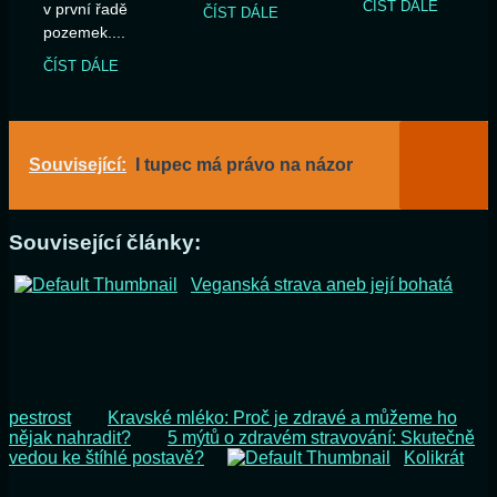
ČÍST DÁLE
v první řadě
ČÍST DÁLE
pozemek....
ČÍST DÁLE
Související:
I tupec má právo na názor
Související články:
Veganská strava aneb její bohatá
pestrost
Kravské mléko: Proč je zdravé a můžeme ho
nějak nahradit?
5 mýtů o zdravém stravování: Skutečně
vedou ke štíhlé postavě?
Kolikrát