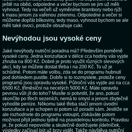
ještě na oběd, odpoledne a večer bychom se jim už měli
vyhnout. Tedy na večeři už vyměníme brambory nebo rýži
k masu jenom za vařenou zeleninu. Odpoledne a večer si
můžeme dopřát bílkoviny, tedy maso, vyhnout bychom se ale
měli také ovoci, protože obsahuje cukr.
Nevýhodou jsou vysoké ceny
Jaké nevýhody nutriční poradna má? Především poměrně
vysoké ceny. Jedna konzultace v délce cca hodiny vás vyjde
zhruba na 800 Kč. Dobré je proto využít různých slevových
akcí, kdy se můžete dostat třeba i na 200 Kč. To už je
schůdné. Potom máte volbu, zda se do programu hubnutí
pod dohledem pustíte. Dobře si to rozmyslete, protože ceny
programů jsou opravdu vysoké. Půlroční vás vyjde asi na cca
6500 Kč, tříměsíční na necelých 5000 Kč. Máte opravdu
pevnou vůli jít do toho? Musíte si potvrdit, že ano, pokud
skončíte po třech sezeních, nemá to smysl a jenom zbytečně
vyhodíte peníze. Někomu také třeba stačí jenom úvodní
konzultace a je schopen si potom už poradit sám. Jestliže se
ale rozhodnete do programu vstoupit, získáváte potom
možnost přijít jednou týdně na pravidelnou kontrolu. Pravdou
je, že pokud nepovolíte a skutečně dodržujete jídelníček,
výsledky začínají být už brzy vidět. Takže návštěva nutriční