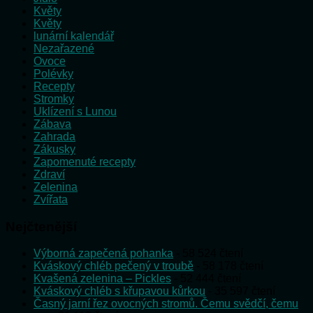
Květy
Květy
lunární kalendář
Nezařazené
Ovoce
Polévky
Recepty
Stromky
Uklízení s Lunou
Zábava
Zahrada
Zákusky
Zapomenuté recepty
Zdraví
Zelenina
Zvířata
Nejčtenější
Výborná zapečená pohanka
- 58 524 čtení
Kváskový chléb pečený v troubě
- 58 178 čtení
Kvašená zelenina – Pickles
- 52 444 čtení
Kváskový chléb s křupavou kůrkou
- 35 597 čtení
Časný jarní řez ovocných stromů. Čemu svědčí, čemu