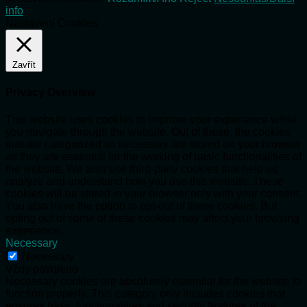
info
Nastavení Cookies
Zavřít
Privacy Overview
This website uses cookies to improve your experience while
you navigate through the website. Out of these, the cookies
that are categorized as necessary are stored on your browser
as they are essential for the working of basic functionalities of
the website. We also use third-party cookies that help us
analyze and understand how you use this website. These
cookies will be stored in your browser only with your consent.
You also have the option to opt-out of these cookies. But
opting out of some of these cookies may affect your browsing
experience.
Necessary
Necessary
Vždy povoleno
Necessary cookies are absolutely essential for the website to
function properly. This category only includes cookies that
ensures basic functionalities and security features of the