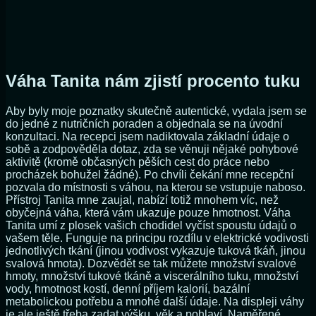
Váha Tanita nám zjistí procento tuku
Aby byly moje poznatky skutečně autentické, vydala jsem se
do jedné z nutričních poraden a objednala se na úvodní
konzultaci. Na recepci jsem nadiktovala základní údaje o
sobě a zodpověděla dotaz, zda se věnuji nějaké pohybové
aktivitě (kromě občasných pěších cest do práce nebo
procházek bohužel žádné). Po chvíli čekání mne recepční
pozvala do místnosti s váhou, na kterou se vstupuje naboso.
Přístroj Tanita mne zaujal, nabízí totiž mnohem víc, než
obyčejná váha, která vám ukazuje pouze hmotnost. Váha
Tanita umí z plosek vašich chodidel vyčíst spoustu údajů o
vašem těle. Funguje na principu rozdílu v elektrické vodivosti
jednotlivých tkání (jinou vodivost vykazuje tuková tkáň, jinou
svalová hmota). Dozvědět se tak můžete množství svalové
hmoty, množství tukové tkáně a viscerálního tuku, množství
vody, hmotnost kostí, denní příjem kalorií, bazální
metabolickou potřebu a mnohé další údaje. Na displeji váhy
je ale ještě třeba zadat výšku, věk a pohlaví. Naměřené