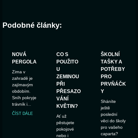
Podobné články:
NOVÁ
CO S
ŠKOLNÍ
PERGOLA
POUŽITO
TAŠKY A
U
POTŘEBY
Zima v
ZEMINOU
PRO
zahradě je
PŘI
PRVŇÁČK
zajímavým
obdobím.
PŘESAZO
Y
Sníh pokryje
VÁNÍ
Sháníte
trávník i...
KVĚTIN?
ještě
ČÍST DÁLE
poslední
Ať už
věci do školy
pěstujete
pro vašeho
pokojové
caparta?
nebo i