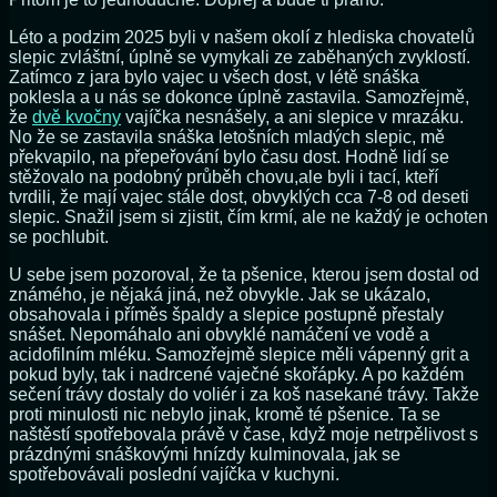
Léto a podzim 2025 byli v našem okolí z hlediska chovatelů
slepic zvláštní, úplně se vymykali ze zaběhaných zvyklostí.
Zatímco z jara bylo vajec u všech dost, v létě snáška
poklesla a u nás se dokonce úplně zastavila. Samozřejmě,
že
dvě kvočny
vajíčka nesnášely, a ani slepice v mrazáku.
No že se zastavila snáška letošních mladých slepic, mě
překvapilo, na přepeřování bylo času dost. Hodně lidí se
stěžovalo na podobný průběh chovu,ale byli i tací, kteří
tvrdili, že mají vajec stále dost, obvyklých cca 7-8 od deseti
slepic. Snažil jsem si zjistit, čím krmí, ale ne každý je ochoten
se pochlubit.
U sebe jsem pozoroval, že ta pšenice, kterou jsem dostal od
známého, je nějaká jiná, než obvykle. Jak se ukázalo,
obsahovala i příměs špaldy a slepice postupně přestaly
snášet. Nepomáhalo ani obvyklé namáčení ve vodě a
acidofilním mléku. Samozřejmě slepice měli vápenný grit a
pokud byly, tak i nadrcené vaječné skořápky. A po každém
sečení trávy dostaly do voliér i za koš nasekané trávy. Takže
proti minulosti nic nebylo jinak, kromě té pšenice. Ta se
naštěstí spotřebovala právě v čase, když moje netrpělivost s
prázdnými snáškovými hnízdy kulminovala, jak se
spotřebovávali poslední vajíčka v kuchyni.