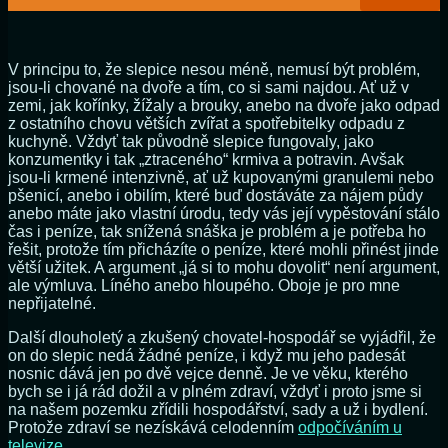
V principu to, že slepice nesou méně, nemusí být problém,
jsou-li chované na dvoře a tím, co si sami najdou. Ať už v
zemi, jak kořínky, žížaly a brouky, anebo na dvoře jako odpad
z ostatního chovu větších zvířat a spotřebitelky odpadu z
kuchyně. Vždyť tak původně slepice fungovaly, jako
konzumentky i tak „ztraceného“ krmiva a potravin. Avšak
jsou-li krmené intenzivně, ať už kupovanými granulemi nebo
pšenicí, anebo i obilím, které buď dostáváte za nájem půdy
anebo máte jako vlastní úrodu, tedy vás její vypěstování stálo
čas i peníze, tak snížená snáška je problém a je potřeba ho
řešit, protože tím přicházíte o peníze, které mohli přinést jinde
větší užitek. A argument „já si to mohu dovolit“ není argument,
ale výmluva. Líného anebo hloupého. Oboje je pro mne
nepřijatelné.
Další dlouholetý a zkušený chovatel-hospodář se vyjádřil, že
on do slepic nedá žádné peníze, i když mu jeho padesát
nosnic dává jen po dvě vejce denně. Je ve věku, kterého
bych se i já rád dožil a v plném zdraví, vždyť i proto jsme si
na našem pozemku zřídili hospodářství, sady a už i bydlení.
Protože zdraví se nezískává celodenním
odpočíváním u
televize
.