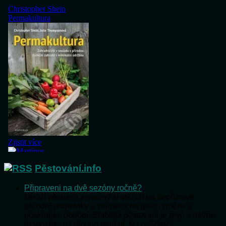
Pěstování.info
Připraveni na dvě sezóny ročně?
Mnozí pěstitelé zeleniny si stěžují na nepříznivé
přírodní podmínky a zejména na jejich změnu v
posledním období. Stabilita pěstování je pryč a dávné
pranostiky už dlouho neplatí. Na ověřené