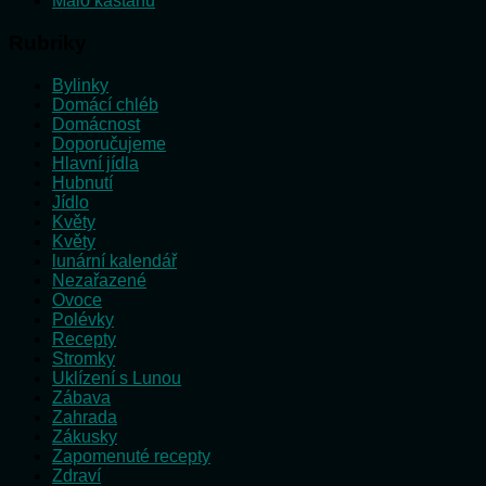
Málo kaštanů
Rubriky
Bylinky
Domácí chléb
Domácnost
Doporučujeme
Hlavní jídla
Hubnutí
Jídlo
Květy
Květy
lunární kalendář
Nezařazené
Ovoce
Polévky
Recepty
Stromky
Uklízení s Lunou
Zábava
Zahrada
Zákusky
Zapomenuté recepty
Zdraví