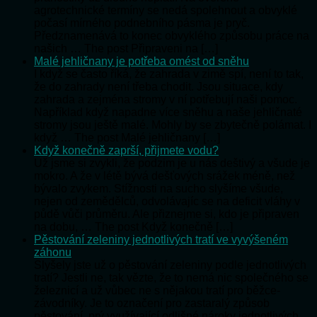
agrotechnické termíny se nedá spolehnout a obvyklé
počasí mírného podnebního pásma je pryč.
Předznamenává to konec obvyklého způsobu práce na
našich … The post Připraveni na […]
Malé jehličnany je potřeba omést od sněhu
I když se často říká, že zahrada v zimě spí, není to tak,
že do zahrady není třeba chodit. Jsou situace, kdy
zahrada a zejména stromy v ní potřebují naši pomoc.
Například když napadne více sněhu a naše jehličnaté
stromy jsou ještě malé. Mohly by se zbytečně polámat. I
když … The post Malé jehličnany […]
Když konečně zaprší, přijmete vodu?
Už jsme si zvykli, že podzim je u nás deštivý a všude je
mokro. A že v létě bývá dešťových srážek méně, než
bývalo zvykem. Stížnosti na sucho slyšíme všude,
nejen od zemědělců, odvolávajíc se na deficit vláhy v
půdě vůči průměru. Ale přiznejme si, kdo je připraven
na dobu, … The post Když konečně […]
Pěstování zeleniny jednotlivých tratí ve vyvýšeném
záhonu
Slyšely jste už o pěstování zeleniny podle jednotlivých
tratí? Jestli ne, tak vězte, že to nemá nic společného se
železnicí a už vůbec ne s nějakou tratí pro běžce-
závodníky. Je to označení pro zastaralý způsob
pěstování, prý využívající odlišné nároky jednotlivých