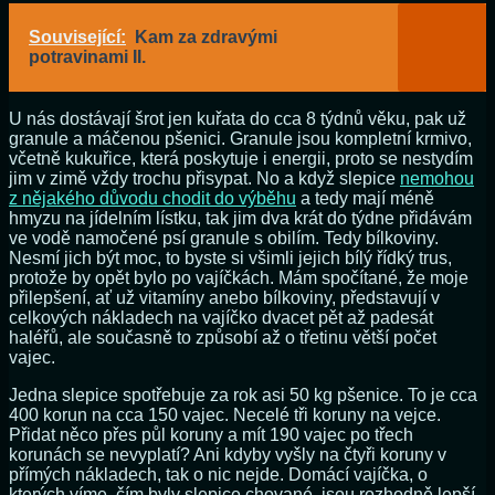
Související:
Kam za zdravými
potravinami II.
U nás dostávají šrot jen kuřata do cca 8 týdnů věku, pak už
granule a máčenou pšenici. Granule jsou kompletní krmivo,
včetně kukuřice, která poskytuje i energii, proto se nestydím
jim v zimě vždy trochu přisypat. No a když slepice
nemohou
z nějakého důvodu chodit do výběhu
a tedy mají méně
hmyzu na jídelním lístku, tak jim dva krát do týdne přidávám
ve vodě namočené psí granule s obilím. Tedy bílkoviny.
Nesmí jich být moc, to byste si všimli jejich bílý řídký trus,
protože by opět bylo po vajíčkách. Mám spočítané, že moje
přilepšení, ať už vitamíny anebo bílkoviny, představují v
celkových nákladech na vajíčko dvacet pět až padesát
haléřů, ale současně to způsobí až o třetinu větší počet
vajec.
Jedna slepice spotřebuje za rok asi 50 kg pšenice. To je cca
400 korun na cca 150 vajec. Necelé tři koruny na vejce.
Přidat něco přes půl koruny a mít 190 vajec po třech
korunách se nevyplatí? Ani kdyby vyšly na čtyři koruny v
přímých nákladech, tak o nic nejde. Domácí vajíčka, o
kterých víme, čím byly slepice chované, jsou rozhodně lepší,