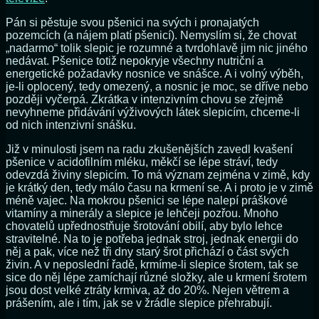
Pán si pěstuje svou pšenici na svých i pronajatých
pozemcích (a nájem platí pšenicí). Nemyslím si, že chovat
„nadarmo“ tolik slepic je rozumné a tvrdohlavě jim nic jiného
nedávat. Pšenice totiž nepokryje všechny nutriční a
energetické požadavky nosnice ve snášce. A i volný výběh,
je-li oplocený, tedy omezený, a nosnic je moc, se dříve nebo
později vyčerpá. Zkrátka v intenzivním chovu se zřejmě
nevyhneme přidávání výživových látek slepicím, chceme-li
od nich intenzivní snášku.
Již v minulosti jsem na radu zkušenějších zavedl kvašení
pšenice v acidofilním mléku, měkčí se lépe stráví, tedy
odevzdá živiny slepicím. To má význam zejména v zimě, kdy
je krátký den, tedy málo času na krmení se. A i proto je v zimě
méně vajec. Na mokrou pšenici se lépe nalepí práškové
vitamíny a minerály a slepice je lehčeji pozřou. Mnoho
chovatelů upřednostňuje šrotování obilí, aby bylo lehce
stravitelné. Na to je potřeba jednak stroj, jednak energii do
něj a pak, více než tři dny starý šrot přichází o část svých
živin. A v neposlední řadě, krmíme-li slepice šrotem, tak se
sice do něj lépe zamíchají různé složky, ale u krmení šrotem
jsou dost velké ztráty krmiva, až do 20%. Nejen větrem a
prášením, ale i tím, jak se v žrádle slepice přehrabují.