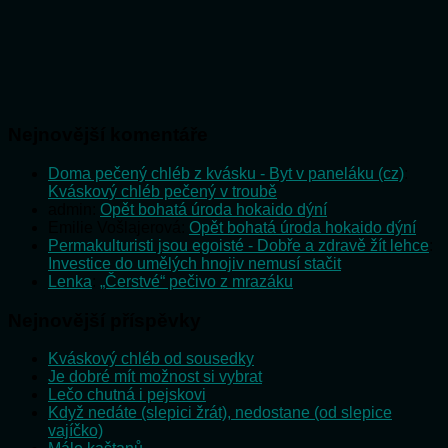
Nejnovější komentáře
Doma pečený chléb z kvásku - Byt v paneláku (cz)
:
Kváskový chléb pečený v troubě
admin
:
Opět bohatá úroda hokaido dýní
Emilie Vošlajerová
:
Opět bohatá úroda hokaido dýní
Permakulturisti jsou egoisté - Dobře a zdravě žít lehce
:
Investice do umělých hnojiv nemusí stačit
Lenka
:
„Čerstvé“ pečivo z mrazáku
Nejnovější příspěvky
Kváskový chléb od sousedky
Je dobré mít možnost si vybrat
Lečo chutná i pejskovi
Když nedáte (slepici žrát), nedostane (od slepice
vajíčko)