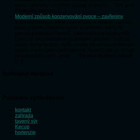
druhů zeleniny na výživu v půdě. A jaký to … The post
Pěstování zeleniny […]
Moderní způsob konzervování ovoce – zavřeniny
V domácnostech, které mají přístup k plodům zahrady,
bývá zvykem všechno ovoce a zeleninu, která se
nezkonzumovala čerstvá, zakonzervovat na později.
Dnes už není důvodem nedostatek potravin či přímo
ovoce mimo sezóny, spíše snaha získat ovoce domácí
kvality anebo také ušetřit peníze za jeho nákup. No ani
konzervování není úplně … The post Moderní způsob
[…]
Náhodný obrázek
Poslední vyhledávání
kontakt
zahrada
tavený sýr
Kecup
hortenzie