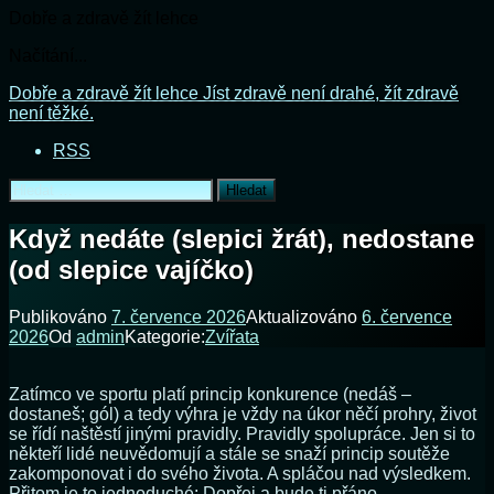
Dobře a zdravě žít lehce
Načítání...
Přejít
Dobře a zdravě žít lehce
Jíst zdravě není drahé, žít zdravě
k
není těžké.
obsahu
RSS
webu
Vyhledávání
Když nedáte (slepici žrát), nedostane
(od slepice vajíčko)
Publikováno
7. července 2026
Aktualizováno
6. července
2026
Od
admin
Kategorie:
Zvířata
Zatímco ve sportu platí princip konkurence (nedáš –
dostaneš; gól) a tedy výhra je vždy na úkor něčí prohry, život
se řídí naštěstí jinými pravidly. Pravidly spolupráce. Jen si to
někteří lidé neuvědomují a stále se snaží princip soutěže
zakomponovat i do svého života. A spláčou nad výsledkem.
Přitom je to jednoduché: Dopřej a bude ti přáno.