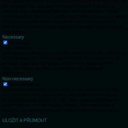
as they are essential for the working of basic functionalities of
the website. We also use third-party cookies that help us
analyze and understand how you use this website. These
cookies will be stored in your browser only with your consent.
You also have the option to opt-out of these cookies. But
opting out of some of these cookies may affect your browsing
experience.
Necessary
Necessary
Vždy povoleno
Necessary cookies are absolutely essential for the website to
function properly. This category only includes cookies that
ensures basic functionalities and security features of the
website. These cookies do not store any personal
information.
Non-necessary
Non-necessary
Any cookies that may not be particularly necessary for the
website to function and is used specifically to collect user
personal data via analytics, ads, other embedded contents
are termed as non-necessary cookies. It is mandatory to
procure user consent prior to running these cookies on your
website.
ULOŽIT A PŘIJMOUT