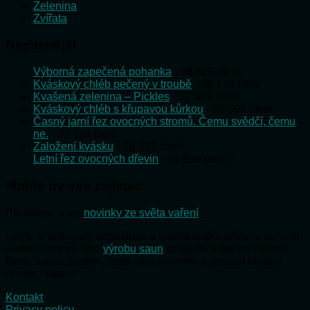
Zelenina
Zvířata
Nejčtenější
Výborná zapečená pohanka
- 58 529 čtení
Kváskový chléb pečený v troubě
- 58 178 čtení
Kvašená zelenina – Pickles
- 52 451 čtení
Kváskový chléb s křupavou kůrkou
- 35 598 čtení
Časný jarní řez ovocných stromů. Čemu svědčí, čemu
ne.
- 31 118 čtení
Založení kvásku
- 28 237 čtení
Letní řez ovocných dřevin
- 24 898 čtení
Mohlo by vás zajímat:
Přinášíme Vám
novinky ze světa vaření
Užijte si dokonalý odpočinek a uvolnění těla přímo v pohodlí
svého domova. Pro
výrobu saun
se spolehněte na českou
firmu SaunaSystem, která vám navrhne a postaví ideální
domácí saunu.
Kontakt
Privacy policy