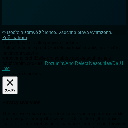
© Dobře a zdravě žít lehce. Všechna práva vyhrazena.
Zpět nahoru
Tato webová stránka používá cookies.
Pokračováním v prohlížení této webové stránky bez změny
nastavení vašeho
webového prohlížeče pro soubory cookie souhlasíte s
používáním cookies.
Rozumím/Ano
Reject
Nesouhlas/Další
info
Nastavení Cookies
Zavřít
Privacy Overview
This website uses cookies to improve your experience while
you navigate through the website. Out of these, the cookies
that are categorized as necessary are stored on your browser