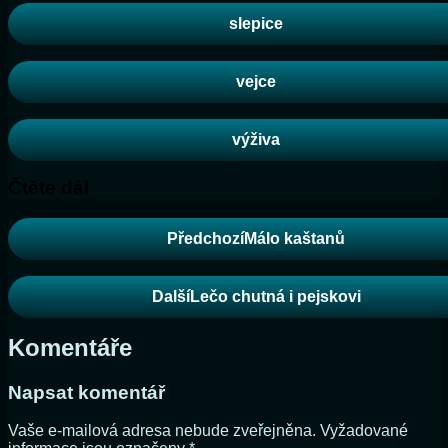
slepice
vejce
výživa
Čtěte dál
Předchozí
Málo kaštanů
Další
Lečo chutná i pejskovi
Komentáře
Napsat komentář
Vaše e-mailová adresa nebude zveřejněna.
Vyžadované