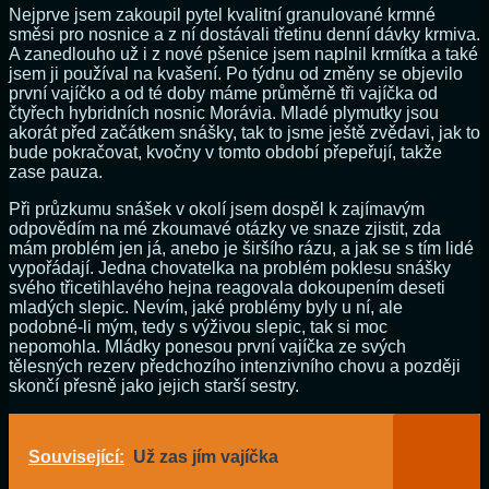
Nejprve jsem zakoupil pytel kvalitní granulované krmné
směsi pro nosnice a z ní dostávali třetinu denní dávky krmiva.
A zanedlouho už i z nové pšenice jsem naplnil krmítka a také
jsem ji používal na kvašení. Po týdnu od změny se objevilo
první vajíčko a od té doby máme průměrně tři vajíčka od
čtyřech hybridních nosnic Morávia. Mladé plymutky jsou
akorát před začátkem snášky, tak to jsme ještě zvědavi, jak to
bude pokračovat, kvočny v tomto období přepeřují, takže
zase pauza.
Při průzkumu snášek v okolí jsem dospěl k zajímavým
odpovědím na mé zkoumavé otázky ve snaze zjistit, zda
mám problém jen já, anebo je širšího rázu, a jak se s tím lidé
vypořádají. Jedna chovatelka na problém poklesu snášky
svého třicetihlavého hejna reagovala dokoupením deseti
mladých slepic. Nevím, jaké problémy byly u ní, ale
podobné-li mým, tedy s výživou slepic, tak si moc
nepomohla. Mládky ponesou první vajíčka ze svých
tělesných rezerv předchozího intenzivního chovu a později
skončí přesně jako jejich starší sestry.
Související:
Už zas jím vajíčka