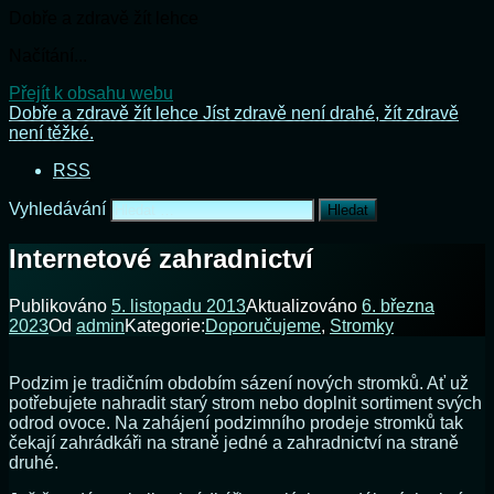
Dobře a zdravě žít lehce
Načítání...
Přejít k obsahu webu
Dobře a zdravě žít lehce
Jíst zdravě není drahé, žít zdravě
není těžké.
RSS
Vyhledávání
Internetové zahradnictví
Publikováno
5. listopadu 2013
Aktualizováno
6. března
2023
Od
admin
Kategorie:
Doporučujeme
,
Stromky
Podzim je tradičním obdobím sázení nových stromků. Ať už
potřebujete nahradit starý strom nebo doplnit sortiment svých
odrod ovoce. Na zahájení podzimního prodeje stromků tak
čekají zahrádkáři na straně jedné a zahradnictví na straně
druhé.