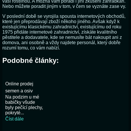
vaší rostlinou. A možná vám poradí i jiní zkušení zahrádkáři.
Nebo můžete poradit jiným v tom, v čem se vyznáte zase vy.
V poslední době se vyrojila spousta internetových obchodů,
které jen přeprodávají zboží někoho jiného. Avšak když k
existujícímu klasickému zahradnictví, existujícímu od roku
1975 přidáte internetové zahradnictví, získáte kvalitního
pěstitele a dodavatele, kde se nemusíte bát nakoupit ani z
domova, ani osobně a vždy najdete personál, který dobře
rozumí tomu, co vám nabízí.
Podobné články:
Online prodej
semen a osiv
Na podzim u mé
babičky všude
byly pečící plechy,
pokryté...
Číst dále