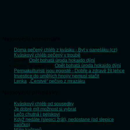
Nejnovější komentáře
Doma pečený chléb z kvásku - Byt v paneláku (cz)
:
Kváskový chléb pečený v troubě
admin
:
Opět bohatá úroda hokaido dýní
Emilie Vošlajerová
:
Opět bohatá úroda hokaido dýní
Permakulturisti jsou egoisté - Dobře a zdravě žít lehce
:
Investice do umělých hnojiv nemusí stačit
Lenka
:
„Čerstvé“ pečivo z mrazáku
Nejnovější příspěvky
Kváskový chléb od sousedky
Je dobré mít možnost si vybrat
Lečo chutná i pejskovi
Když nedáte (slepici žrát), nedostane (od slepice
vajíčko)
Málo kaštanů