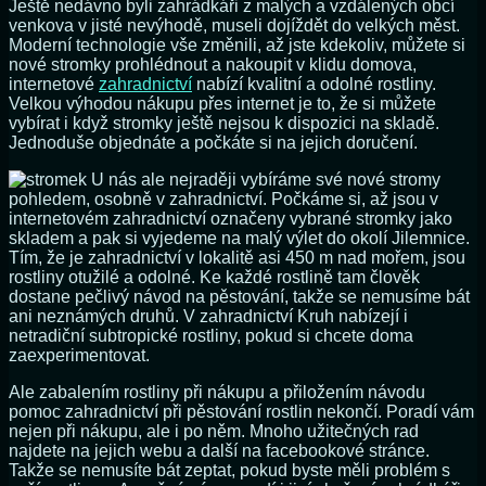
Ještě nedávno byli zahrádkáři z malých a vzdálených obcí
venkova v jisté nevýhodě, museli dojíždět do velkých měst.
Moderní technologie vše změnili, až jste kdekoliv, můžete si
nové stromky prohlédnout a nakoupit v klidu domova,
internetové
zahradnictví
nabízí kvalitní a odolné rostliny.
Velkou výhodou nákupu přes internet je to, že si můžete
vybírat i když stromky ještě nejsou k dispozici na skladě.
Jednoduše objednáte a počkáte si na jejich doručení.
U nás ale nejraději vybíráme své nové stromy
pohledem, osobně v zahradnictví. Počkáme si, až jsou v
internetovém zahradnictví označeny vybrané stromky jako
skladem a pak si vyjedeme na malý výlet do okolí Jilemnice.
Tím, že je zahradnictví v lokalitě asi 450 m nad mořem, jsou
rostliny otužilé a odolné. Ke každé rostlině tam člověk
dostane pečlivý návod na pěstování, takže se nemusíme bát
ani neznámých druhů. V zahradnictví Kruh nabízejí i
netradiční subtropické rostliny, pokud si chcete doma
zaexperimentovat.
Ale zabalením rostliny při nákupu a přiložením návodu
pomoc zahradnictví při pěstování rostlin nekončí. Poradí vám
nejen při nákupu, ale i po něm. Mnoho užitečných rad
najdete na jejich webu a další na facebookové stránce.
Takže se nemusíte bát zeptat, pokud byste měli problém s