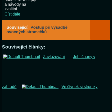
a návody na
kvalitní...
Číst dále
Související:
Postup při výsadbě
ovocných stromečků
Související články:
Zavlažování
Jehličnany v
zahradě
Ve čtvrtek si stromky