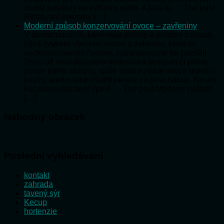
druhů zeleniny na výživu v půdě. A jaký to … The post
Pěstování zeleniny […]
Moderní způsob konzervování ovoce – zavřeniny
V domácnostech, které mají přístup k plodům zahrady,
bývá zvykem všechno ovoce a zeleninu, která se
nezkonzumovala čerstvá, zakonzervovat na později.
Dnes už není důvodem nedostatek potravin či přímo
ovoce mimo sezóny, spíše snaha získat ovoce domácí
kvality anebo také ušetřit peníze za jeho nákup. No ani
konzervování není úplně … The post Moderní způsob
[…]
Náhodný obrázek
Poslední vyhledávání
kontakt
zahrada
tavený sýr
Kecup
hortenzie