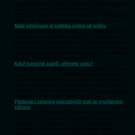
agrotechnické termíny se nedá spolehnout a obvyklé
počasí mírného podnebního pásma je pryč.
Předznamenává to konec obvyklého způsobu práce na
našich … The post Připraveni na […]
Malé jehličnany je potřeba omést od sněhu
I když se často říká, že zahrada v zimě spí, není to tak,
že do zahrady není třeba chodit. Jsou situace, kdy
zahrada a zejména stromy v ní potřebují naši pomoc.
Například když napadne více sněhu a naše jehličnaté
stromy jsou ještě malé. Mohly by se zbytečně polámat. I
když … The post Malé jehličnany […]
Když konečně zaprší, přijmete vodu?
Už jsme si zvykli, že podzim je u nás deštivý a všude je
mokro. A že v létě bývá dešťových srážek méně, než
bývalo zvykem. Stížnosti na sucho slyšíme všude,
nejen od zemědělců, odvolávajíc se na deficit vláhy v
půdě vůči průměru. Ale přiznejme si, kdo je připraven
na dobu, … The post Když konečně […]
Pěstování zeleniny jednotlivých tratí ve vyvýšeném
záhonu
Slyšely jste už o pěstování zeleniny podle jednotlivých
tratí? Jestli ne, tak vězte, že to nemá nic společného se
železnicí a už vůbec ne s nějakou tratí pro běžce-
závodníky. Je to označení pro zastaralý způsob
pěstování, prý využívající odlišné nároky jednotlivých