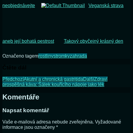
neobjednávejte
Veganská strava
aneb její bohatá pestrost
Takový obyčejný krásný den
Označeno tagem
rostliny
stromky
zahrada
Čtěte dál
Předchozí
Akutní a chronická gastritida
Další
Zdraví
prospěšná káva: Šálek kouřícího nápoje jako lék
Komentáře
Napsat komentář
Vaše e-mailová adresa nebude zveřejněna.
Vyžadované
informace jsou označeny
*