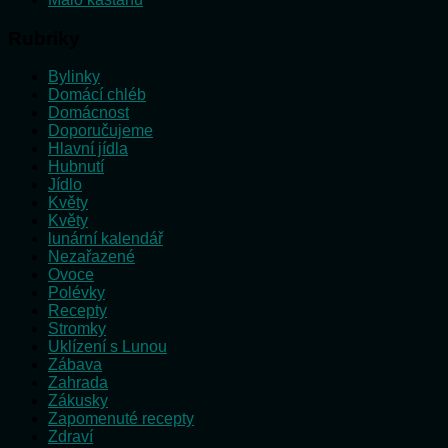
Rubriky
Bylinky
Domácí chléb
Domácnost
Doporučujeme
Hlavní jídla
Hubnutí
Jídlo
Květy
Květy
lunární kalendář
Nezařazené
Ovoce
Polévky
Recepty
Stromky
Uklízení s Lunou
Zábava
Zahrada
Zákusky
Zapomenuté recepty
Zdraví