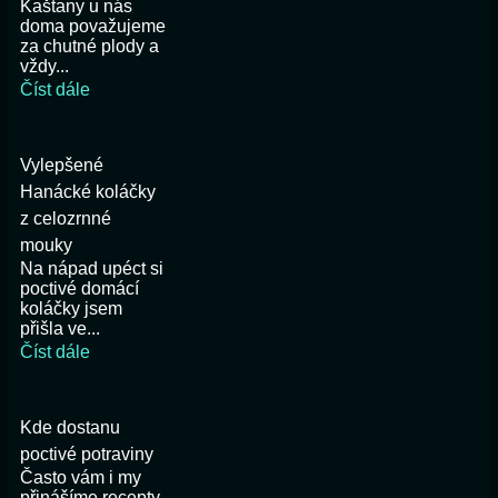
Kaštany u nás
doma považujeme
za chutné plody a
vždy...
Číst dále
Vylepšené
Hanácké koláčky
z celozrnné
mouky
Na nápad upéct si
poctivé domácí
koláčky jsem
přišla ve...
Číst dále
Kde dostanu
poctivé potraviny
Často vám i my
přinášíme recepty