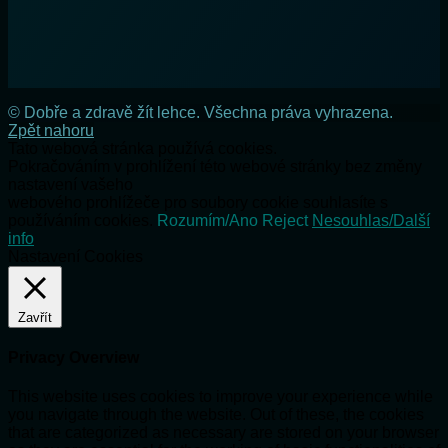
© Dobře a zdravě žít lehce. Všechna práva vyhrazena.
Zpět nahoru
Tato webová stránka používá cookies.
Pokračováním v prohlížení této webové stránky bez změny
nastavení vašeho
webového prohlížeče pro soubory cookie souhlasíte s
používáním cookies.
Rozumím/Ano
Reject
Nesouhlas/Další
info
Nastavení Cookies
Zavřít
Privacy Overview
This website uses cookies to improve your experience while
you navigate through the website. Out of these, the cookies
that are categorized as necessary are stored on your browser