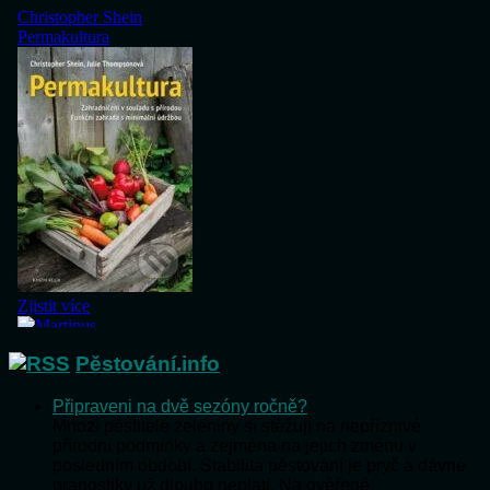
Pěstování.info
Připraveni na dvě sezóny ročně?
Mnozí pěstitelé zeleniny si stěžují na nepříznivé
přírodní podmínky a zejména na jejich změnu v
posledním období. Stabilita pěstování je pryč a dávné
pranostiky už dlouho neplatí. Na ověřené