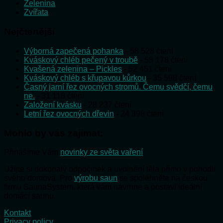
Zelenina
Zvířata
Nejčtenější
Výborná zapečená pohanka
- 58 528 čtení
Kváskový chléb pečený v troubě
- 58 178 čtení
Kvašená zelenina – Pickles
- 52 451 čtení
Kváskový chléb s křupavou kůrkou
- 35 598 čtení
Časný jarní řez ovocných stromů. Čemu svědčí, čemu
ne.
- 31 118 čtení
Založení kvásku
- 28 237 čtení
Letní řez ovocných dřevin
- 24 898 čtení
Mohlo by vás zajímat:
Přinášíme Vám
novinky ze světa vaření
Užijte si dokonalý odpočinek a uvolnění těla přímo v pohodlí
svého domova. Pro
výrobu saun
se spolehněte na českou
firmu SaunaSystem, která vám navrhne a postaví ideální
domácí saunu.
Kontakt
Privacy policy