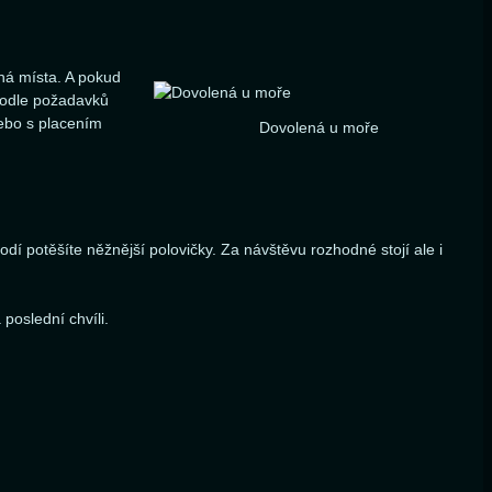
ná místa. A pokud
 podle požadavků
nebo s placením
Dovolená u moře
í potěšíte něžnější polovičky. Za návštěvu rozhodné stojí ale i
poslední chvíli.