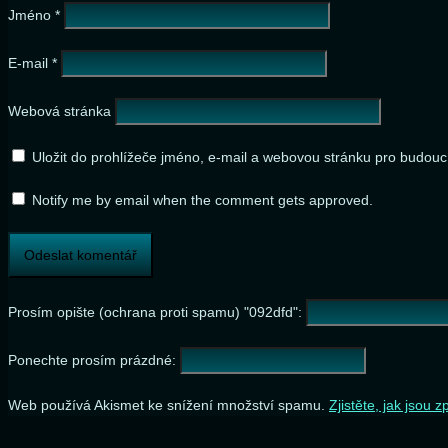
Jméno
*
E-mail
*
Webová stránka
Uložit do prohlížeče jméno, e-mail a webovou stránku pro budouc
Notify me by email when the comment gets approved.
Prosím opište (ochrana proti spamu) "092dfd":
Ponechte prosím prázdné:
Web používá Akismet ke snížení množství spamu.
Zjistěte, jak jsou