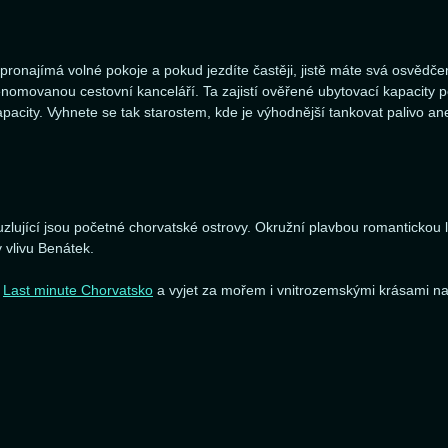
onajímá volné pokoje a pokud jezdíte častěji, jistě máte svá osvědče
nomovanou cestovní kanceláří. Ta zajistí ověřené ubytovací kapacity
kapacity. Vyhnete se tak starostem, kde je výhodnější tankovat palivo a
jící jsou početné chorvatské ostrovy. Okružní plavbou romantickou lod
 vlivu Benátek.
e
Last minute Chorvatsko
a vyjet za mořem i vnitrozemskými krásami na 