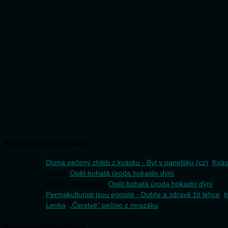
Nejnovější komentáře
Doma pečený chléb z kvásku - Byt v paneláku (cz)
:
Kvás
admin
:
Opět bohatá úroda hokaido dýní
Emilie Vošlajerová
:
Opět bohatá úroda hokaido dýní
Permakulturisti jsou egoisté - Dobře a zdravě žít lehce
:
I
Lenka
:
„Čerstvé“ pečivo z mrazáku
Nejnovější příspěvky