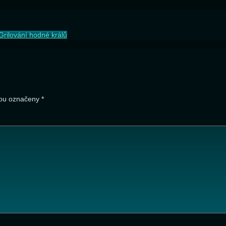
Grilování hodné králů
sou označeny
*