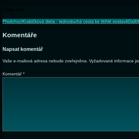
Čtěte dál
Předchozí
Krabičková dieta - jednoduchá cesta ke štíhlé postavě
Další
Komentáře
Napsat komentář
Vaše e-mailová adresa nebude zveřejněna.
Vyžadované informace j
Komentář
*