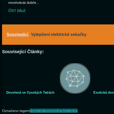
mnohokrát dobře...
ČÍST DÁLE
Související:
Vylepšení elektrické sekačky
Související Články:
Dovolená ve Vysokých Tatrách
Exotická dov
Označeno tagem
dovolená
ovoce
zdraví
zelenina