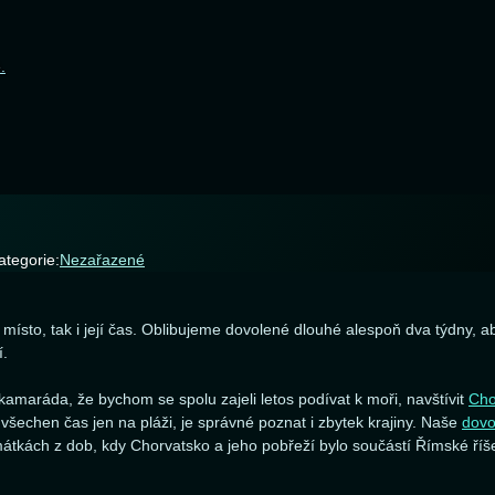
.
ategorie:
Nezařazené
ísto, tak i její čas. Oblibujeme dovolené dlouhé alespoň dva týdny, a
í.
 kamaráda, že bychom se spolu zajeli letos podívat k moři, navštívit
Cho
všechen čas jen na pláži, je správné poznat i zbytek krajiny. Naše
dovo
mátkách z dob, kdy Chorvatsko a jeho pobřeží bylo součástí Římské říše