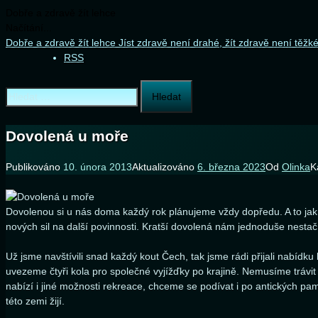
Dobře a zdravě žít lehce
Načítání...
Přejít
Dobře a zdravě žít lehce
Jíst zdravě není drahé, žít zdravě není těžké
k
RSS
obsahu
webu
Vyhledávání
Dovolená u moře
Publikováno
10. února 2013
Aktualizováno
6. března 2023
Od
Olinka
K
Dovolenou si u nás doma každý rok plánujeme vždy dopředu. A to jak m
nových sil na další povinnosti. Kratší dovolená nám jednoduše nestač
Už jsme navštívili snad každý kout Čech, tak jsme rádi přijali nabídku
uvezeme čtyři kola pro společné vyjížďky po krajině. Nemusíme trávit 
nabízí i jiné možnosti rekreace, chceme se podívat i po antických pa
této zemi žijí.