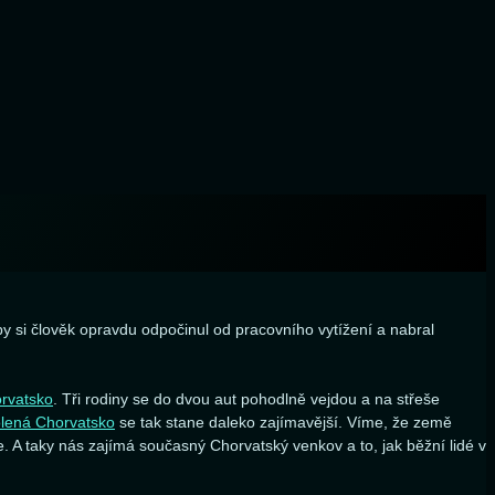
by si člověk opravdu odpočinul od pracovního vytížení a nabral
rvatsko
. Tři rodiny se do dvou aut pohodlně vejdou a na střeše
lená Chorvatsko
se tak stane daleko zajímavější. Víme, že země
. A taky nás zajímá současný Chorvatský venkov a to, jak běžní lidé v