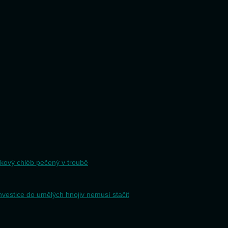
kový chléb pečený v troubě
nvestice do umělých hnojiv nemusí stačit