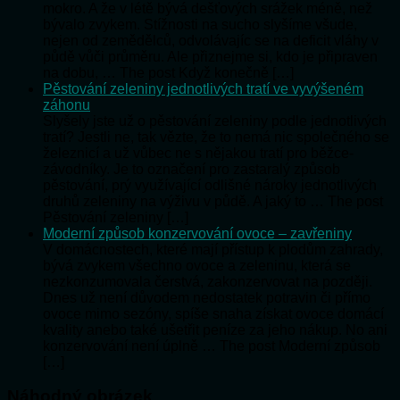
mokro. A že v létě bývá dešťových srážek méně, než
bývalo zvykem. Stížnosti na sucho slyšíme všude,
nejen od zemědělců, odvolávajíc se na deficit vláhy v
půdě vůči průměru. Ale přiznejme si, kdo je připraven
na dobu, … The post Když konečně […]
Pěstování zeleniny jednotlivých tratí ve vyvýšeném
záhonu
Slyšely jste už o pěstování zeleniny podle jednotlivých
tratí? Jestli ne, tak vězte, že to nemá nic společného se
železnicí a už vůbec ne s nějakou tratí pro běžce-
závodníky. Je to označení pro zastaralý způsob
pěstování, prý využívající odlišné nároky jednotlivých
druhů zeleniny na výživu v půdě. A jaký to … The post
Pěstování zeleniny […]
Moderní způsob konzervování ovoce – zavřeniny
V domácnostech, které mají přístup k plodům zahrady,
bývá zvykem všechno ovoce a zeleninu, která se
nezkonzumovala čerstvá, zakonzervovat na později.
Dnes už není důvodem nedostatek potravin či přímo
ovoce mimo sezóny, spíše snaha získat ovoce domácí
kvality anebo také ušetřit peníze za jeho nákup. No ani
konzervování není úplně … The post Moderní způsob
[…]
Náhodný obrázek