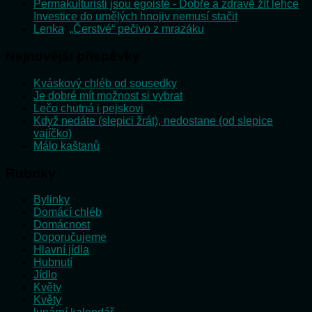
Permakulturisti jsou egoisté - Dobře a zdravě žít lehce
:
Investice do umělých hnojiv nemusí stačit
Lenka
:
„Čerstvé“ pečivo z mrazáku
Nejnovější příspěvky
Kváskový chléb od sousedky
Je dobré mít možnost si vybrat
Lečo chutná i pejskovi
Když nedáte (slepici žrát), nedostane (od slepice
vajíčko)
Málo kaštanů
Rubriky
Bylinky
Domácí chléb
Domácnost
Doporučujeme
Hlavní jídla
Hubnutí
Jídlo
Květy
Květy