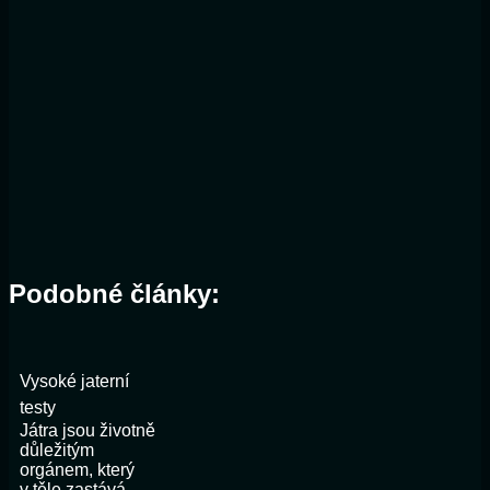
Podobné články:
Vysoké jaterní
testy
Játra jsou životně
důležitým
orgánem, který
v těle zastává