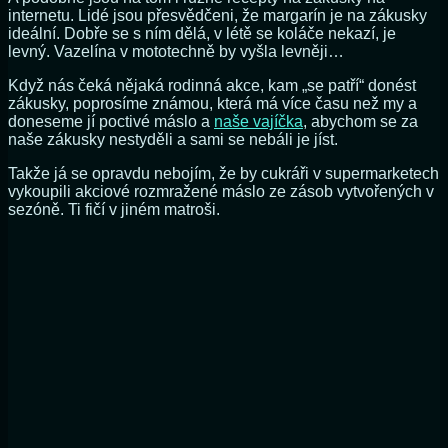
internetu. Lidé jsou přesvědčeni, že margarín je na zákusky
ideální. Dobře se s ním dělá, v létě se koláče nekazí, je
levný. Vazelína v mototechně by vyšla levněji…
Když nás čeká nějaká rodinná akce, kam „se patří“ donést
zákusky, poprosíme známou, která má více času než my a
doneseme jí poctivé máslo a
naše vajíčka
, abychom se za
naše zákusky nestyděli a sami se nebáli je jíst.
Takže já se opravdu nebojím, že by cukráři v supermarketech
vykoupili akciové rozmražené máslo ze zásob vytvořených v
sezóně. Ti fičí v jiném matroši.