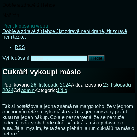
Dobře a zdravě žít lehce
Načítání...
Přejít k obsahu webu
Dobře a zdravě žít lehce
Jíst zdravě není drahé, žít zdravě
není těžké.
RSS
Vyhledávání
Cukráři vykoupí máslo
Publikováno
26. listopadu 2024
Aktualizováno
23. listopadu
2024
Od
admin
Kategorie:
Jídlo
Tak si postěžovala jedna známá na margo toho, že v jednom
obchodním řetězci bylo máslo v akci a jen omezený počet
kusů na jeden nákup. Co ale neznamená, že se nemůže
jeden člověk v obchodě otočit vícekrát a nákup dávat do
auta. Já si myslím, že ta žena přehání a run cukrářů na máslo
nehrozí.