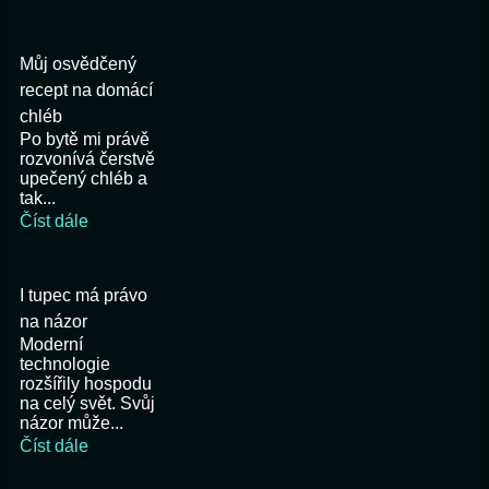
Můj osvědčený
recept na domácí
chléb
Po bytě mi právě
rozvonívá čerstvě
upečený chléb a
tak...
Číst dále
I tupec má právo
na názor
Moderní
technologie
rozšířily hospodu
na celý svět. Svůj
názor může...
Číst dále