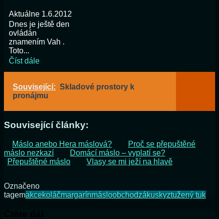
Aktuálne 1.6.2012
Dnes je ještě den
ovládán
znamením Vah .
Toto...
Číst dále
Související:
Skladové prostory k
pronájmu
Související články:
Máslo anebo Hera máslová?
Proč se přepuštěné
máslo nezkazí
Domácí máslo – vyplatí se?
Přepuštěné máslo
Vlasy se mi ježí na hlavě
Označeno
tagem
akce
koláč
margarín
máslo
obchod
zákusky
ztužený tuk
Čtěte dál