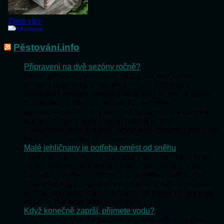
Pěstování.info
Připraveni na dvě sezóny ročně?
Mnozí pěstitelé zeleniny si stěžují na nepříznivé
přírodní podmínky a zejména na jejich změnu v
posledním období. Stabilita pěstování je pryč a dávné
pranostiky už dlouho neplatí. Na ověřené
agrotechnické termíny se nedá spolehnout a obvyklé
počasí mírného podnebního pásma je pryč.
Předznamenává to konec obvyklého způsobu práce na
našich … The post Připraveni na […]
Malé jehličnany je potřeba omést od sněhu
I když se často říká, že zahrada v zimě spí, není to tak,
že do zahrady není třeba chodit. Jsou situace, kdy
zahrada a zejména stromy v ní potřebují naši pomoc.
Například když napadne více sněhu a naše jehličnaté
stromy jsou ještě malé. Mohly by se zbytečně polámat. I
když … The post Malé jehličnany […]
Když konečně zaprší, přijmete vodu?
Už jsme si zvykli, že podzim je u nás deštivý a všude je