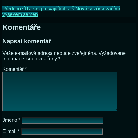
Předchozí
Už zas jím vajíčka
Další
Nová sezóna začíná
výsevem semen
Komentáře
Napsat komentář
Vaše e-mailová adresa nebude zveřejněna.
Vyžadované
informace jsou označeny
*
Komentář
*
Jméno
*
E-mail
*