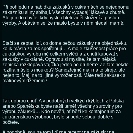
Při pohledu na nabídku zákusků v cukrárnách se nejednomu
zákazníku sliny sbíhají. Všechny vypadají lákavě a chutně.
Ale jen do chvíle, kdy byste chtěli vidět složení a postup
výroby. A obávám se, že máslo byste v něm hledali marně.
Stačí se zeptat lidí, co doma pečou zákusky na objednávku,
kolik másla za rok spotřebují… A moje zkušenost práce pro
cukrářskou výrobu mě celkem vyléčila z chutí kupovat si
zákusky v cukrárně. Opravdu si myslíte, že tam nějaká
ženička rozklepává vajíčka jedno po druhém? Že tam někdo
roztírá máslo s moukou? Samozřejmě mají na to stroje, ale
nejen to. Mají na to i jiné vymoženosti. Máte rádi zákusek s
malinovým džemem?
Tak dobrou chuť. A v podobných velkých kýblech z Polska
anebo Španělska byste našli téměř všechny suroviny pro
výrobu zákusků… Kdo nevěří, ať běží ke kontajnerům za
cukrárenskou výrobnou, brýle si berte sebou, dobře si
počtete.
A podobně jsou na tom i různé recepty na zákusky na