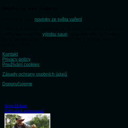
Mohlo by vás zajímat:
Přinášíme Vám
novinky ze světa vaření
Užijte si dokonalý odpočinek a uvolnění těla přímo v pohodlí
svého domova. Pro
výrobu saun
se spolehněte na českou
firmu SaunaSystem, která vám navrhne a postaví ideální
domácí saunu.
Kontakt
Privacy policy
Používání cookies
Zásady ochrany osobních údajů
Doporučujeme