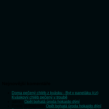
Nejnovější komentáře
Doma pečený chléb z kvásku - Byt v paneláku (cz)
:
Kváskový chléb pečený v troubě
admin
:
Opět bohatá úroda hokaido dýní
Emilie Vošlajerová
:
Opět bohatá úroda hokaido dýní