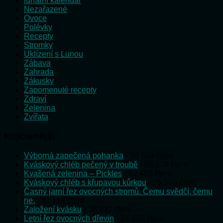
lunární kalendář
Nezařazené
Ovoce
Polévky
Recepty
Stromky
Uklízení s Lunou
Zábava
Zahrada
Zákusky
Zapomenuté recepty
Zdraví
Zelenina
Zvířata
Nejčtenější
Výborná zapečená pohanka
- 58 529 čtení
Kváskový chléb pečený v troubě
- 58 178 čtení
Kvašená zelenina – Pickles
- 52 451 čtení
Kváskový chléb s křupavou kůrkou
- 35 598 čtení
Časný jarní řez ovocných stromů. Čemu svědčí, čemu
ne.
- 31 118 čtení
Založení kvásku
- 28 237 čtení
Letní řez ovocných dřevin
- 24 898 čtení