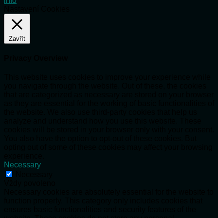
info
Nastavení Cookies
Zavřít
Privacy Overview
This website uses cookies to improve your experience while
you navigate through the website. Out of these, the cookies
that are categorized as necessary are stored on your browser
as they are essential for the working of basic functionalities of
the website. We also use third-party cookies that help us
analyze and understand how you use this website. These
cookies will be stored in your browser only with your consent.
You also have the option to opt-out of these cookies. But
opting out of some of these cookies may affect your browsing
experience.
Necessary
Necessary
Vždy povoleno
Necessary cookies are absolutely essential for the website to
function properly. This category only includes cookies that
ensures basic functionalities and security features of the