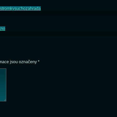
stromky
sucho
zahrada
kno
rmace jsou označeny
*