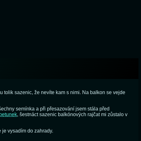
tolik sazenic, že ​​nevíte kam s nimi. Na balkon se vejde
všechny semínka a při přesazování jsem stála před
petunek
, šestnáct sazenic balkónových rajčat mi zůstalo v
že je vysadím do zahrady.