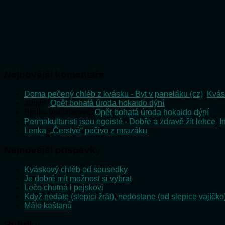
Nejnovější komentáře
Doma pečený chléb z kvásku - Byt v paneláku (cz)
:
Kvás
admin
:
Opět bohatá úroda hokaido dýní
Emilie Vošlajerová
:
Opět bohatá úroda hokaido dýní
Permakulturisti jsou egoisté - Dobře a zdravě žít lehce
:
I
Lenka
:
„Čerstvé“ pečivo z mrazáku
Nejnovější příspěvky
Kváskový chléb od sousedky
Je dobré mít možnost si vybrat
Lečo chutná i pejskovi
Když nedáte (slepici žrát), nedostane (od slepice vajíčko
Málo kaštanů
Rubriky