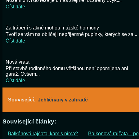
Nošení dříví do lesa je u nás zřejmě rozšířený zvyk....
Číst dále
Za trápení s akné mohou mužské hormony
Tvoří se vám na obličeji nepříjemné pupínky, kterých se za...
Číst dále
Nová vrata
Při stavbě rodinného domu většinou není opomíjena ani
garáž. Ovšem...
Číst dále
Související:
Jehličnany v zahradě
Související články:
Balkónová rajčata, kam s nima?
Balkonová rajčata – p