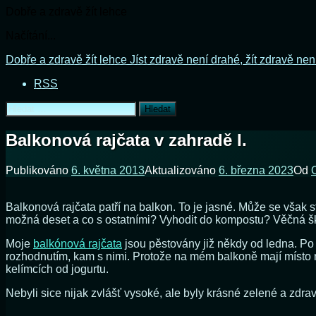
Dobře a zdravě žít lehce
Načítání...
Přejít
Dobře a zdravě žít lehce
Jíst zdravě není drahé, žít zdravě nen
k
RSS
obsahu
webu
Vyhledávání
Balkonová rajčata v zahradě I.
Publikováno
6. května 2013
Aktualizováno
6. března 2023
Od
Balkonová rajčata patří na balkon. To je jasné. Může se však s
možná deset a co s ostatními? Vyhodit do kompostu? Věčná ško
Moje
balkónová rajčata
jsou pěstovány již někdy od ledna. Po 
rozhodnutím, kam s nimi. Protože na mém balkoně mají místo neje
kelímcích od jogurtu.
Nebyli sice nijak zvlášť vysoké, ale byly krásné zelené a zdravé