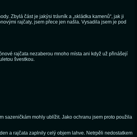
dy. Zbylá část je jakýsi trávník a „skládka kamenů“, jak ji
ovými rajčaty, jsem přece jen našla. Vysadila jsem je pod
alkónové rajčata nezaberou mnoho místa ani když už přinášejí
uletou švestkou.
ým sazeničkám mohly ublížit. Jako ochranu jsem proto použila
den a rajčata zaplnily celý objem lahve. Netrpěli nedostatkem