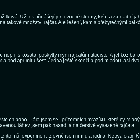
užitková. Užitek přinášejí jen ovocné stromy, keře a zahradní jaho
takové množství rajčat. Ale řešení, kam s přebytečnými balkón
ště nepříliš košatá, poskytly mým rajčatům útočiště. A jelikož b
 a pod aprimiru šest. Jedna ještě skončila pod mladou, asi dvo
eště chladno. Bála jsem se i přízemních mrazíků, které by mlad
ravenou láhev jsem pak nasadila na čerstvě vysazené rajčata.
ento můj experiment, zjevně jsem jim ulahodila. Netrvalo ani tý