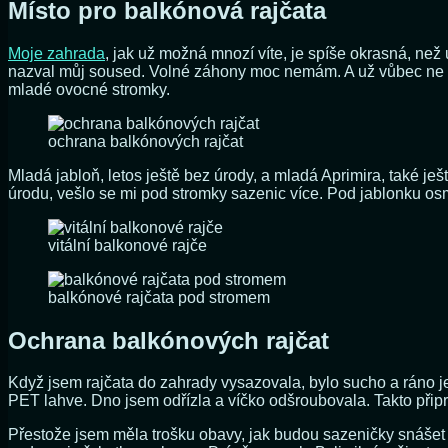
Místo pro balkónová rajčata
Moje zahrada
, jak už možná mnozí víte, je spíše okrasná, než 
nazval můj soused. Volné záhony moc nemám. A už vůbec ne na 
mladé ovocné stromky.
ochrana balkónových rajčat
Mladá jabloň, letos ještě bez úrody, a mladá Aprimira, také je
úrodu, vešlo se mi pod stromky sazenic více. Pod jablonku osm
vitální balkonové rajče
balkónové rajčata pod stromem
Ochrana balkónových rajčat
Když jsem rajčata do zahrady vysazovala, bylo sucho a ráno j
PET lahve. Dno jsem odřízla a víčko odšroubovala. Takto přip
Přestože jsem měla trošku obavy, jak budou sazeničky snášet t