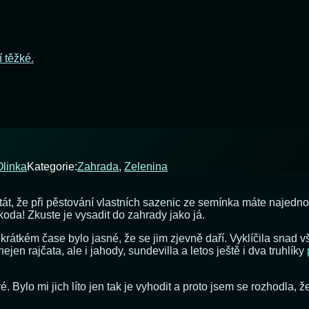
í těžké.
Olinka
Kategorie:
Zahrada
,
Zelenina
tát, že při pěstování vlastních sazenic ze semínka máte najednou 
da! Zkuste je vysadit do zahrady jako já.
krátkém čase bylo jasné, že se jim zjevně daří. Vyklíčila snad 
n rajčata, ale i jahody, sundevilla a letos ještě i dva truhlíky
. Bylo mi jich líto jen tak je vyhodit a proto jsem se rozhodla, 