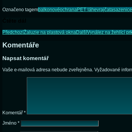
Označeno tagem
balkonové
ochrana
PET láhev
rajčata
sazenice
Čtěte dál
Předchozí
Žaluzie na plastová okna
Další
Vynález na žehlící pr
Komentáře
Napsat komentář
Vaše e-mailová adresa nebude zveřejněna.
Vyžadované info
Komentář
*
Jméno
*