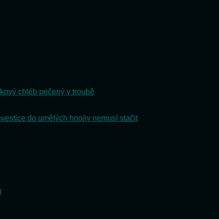
kový chléb pečený v troubě
nvestice do umělých hnojiv nemusí stačit
)